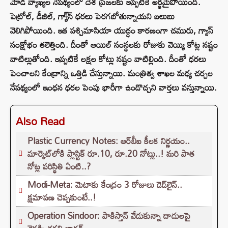
మోడీ వ్యాఖ్యల నేపథ్యంలో దేశ ప్రజలకు ఇప్పటికే అర్థమైపోయింది.
పెట్రోల్, డీజిల్, గ్యా్స్ ధరలు పెరగబోతున్నాయని బలుబు
వెలిగిపోయింది. ఇక పశ్చిమాసియా యుద్ధం కారణంగా చమురు, గ్యాస్
సంక్షోభం తలెత్తింది. దీంతో ఆయిల్ సంస్థలకు రోజుకు వెయ్యి కోట్ల నష్టం
వాటిల్లుతోంది. ఇప్పటికే లక్షల కోట్లు నష్టం వాటిల్లింది. దీంతో ధరలు
పెంచాలని కేంద్రాన్ని ఒత్తిడి చేస్తున్నాయి. మంత్రిత్వ శాఖల మధ్య చర్చల
నేపథ్యంలో ఇంధన ధరల పెంపు భారీగా ఉండొచ్చని వార్తలు వస్తున్నాయి.
Also Read
Plastic Currency Notes: ఆర్‌బీఐ కీలక నిర్ణయం..
మార్కెట్‌లోకి ప్లాస్టిక్ రూ.10, రూ.20 నోట్లు..! మరి పాత
నోట్ల పరిస్థితి ఏంటి..?
Modi-Meta: మెటాకు కేంద్రం 3 రోజులు డెడ్‌లైన్..
క్షమాపణ చెప్పకుంటే..!
Operation Sindoor: పాకిస్తాన్ వేడుకున్నా దాడులపై