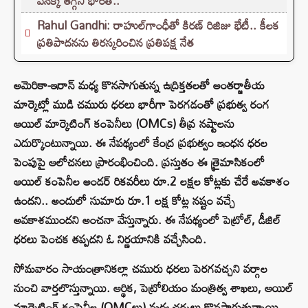
వెనక్కి తగ్గని భారత్..
Rahul Gandhi: రాహుల్‌గాంధీతో కిరణ్ రిజిజు భేటీ.. కీలక
ప్రతిపాదనను తిరస్కరించిన ప్రతిపక్ష నేత
అమెరికా-ఇరాన్ మధ్య కొనసాగుతున్న ఉద్రిక్తతలతో అంతర్జాతీయ
మార్కెట్లో ముడి చమురు ధరలు భారీగా పెరగడంతో ప్రభుత్వ రంగ
ఆయిల్ మార్కెటింగ్ కంపెనీలు (OMCs) తీవ్ర నష్టాలను
ఎదుర్కొంటున్నాయి. ఈ నేపథ్యంలో కేంద్ర ప్రభుత్వం ఇంధన ధరల
పెంపుపై ఆలోచనలు ప్రారంభించింది. ప్రస్తుతం ఈ త్రైమాసికంలో
ఆయిల్ కంపెనీల అండర్ రికవరీలు రూ.2 లక్షల కోట్లకు చేరే అవకాశం
ఉందని.. అందులో సుమారు రూ.1 లక్ష కోట్ల నష్టం వచ్చే
అవకాశముందని అంచనా వేస్తున్నారు. ఈ నేపథ్యంలో పెట్రోల్, డీజిల్
ధరలు పెంచక తప్పదని ఓ నిర్ణయానికి వచ్చేసింది.
సోమవారం సాయంత్రానికల్లా చమురు ధరలు పెరగవచ్చని వర్గాల
నుంచి వార్తలొస్తున్నాయి. ఆర్థిక, పెట్రోలియం మంత్రిత్వ శాఖలు, ఆయిల్
మార్కెటింగ్ కంపెనీల (OMCలు) మధ్య చర్చలు కొనసాగుతున్నాయి.