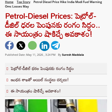
Home
Top Story
Petrol Diesel Price Hike India Modi Fuel Warning
Omc Losses May
Petrol-Diesel Prices: పెట్రోల్-
డీజిల్ ధరల పెంపునకు రంగం సిద్ధం..
ఈ సాయంత్రం షాకిచ్చే అవకాశం!
Published Date :May 11, 2026 ,
3:24 PM
By
Suresh Maddala
పెట్రోల్-డీజిల్ ధరల పెంపునకు రంగం సిద్ధం
ఇంధన శాఖతో ఆయిల్ సంస్థలు చర్చలు!
ఈ సాయంత్రం షాకిచ్చే అవకాశం!