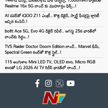
144Hz డిస్‌ప్లే, మిలిటరీ-గ్రేడ్ షాక్ రెసిస్టన్స్, 7,000mAh బ్యాటరీతో
Realme 16x 5G లాంచ్ కు ముహూర్తం ఫిక్స్..!
AI పవర్‌తో iQOO Z11 ఎంట్రీ.. కొత్త డిజైన్, స్మార్ట్ ఫీచర్లపై క్లారిటీ
ఇచ్చిన కంపెనీ.!
boltt Ace 5G, Evo 4G డిజైన్ రివీల్.. ఆగస్టు 25న భారత్‌లో
లాంచ్‌కు సిద్ధం..!
TVS Raider Doctor Doom Edition లాంచ్.. Marvel థీమ్,
Spectral Green కలర్‌తో కొత్త స్టైల్..!
115 అంగుళాల Mini LED TV, OLED evo, Micro RGB
evoతో LG 2026 AI TV సిరీస్ భారత్‌లో లాంచ్..!