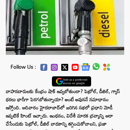
Follow Us :
Add as a preferred
source on google
వాహనదారులకు కేంద్రం షాక్ ఇవ్వబోతుందా? పెట్రోల్, డీజిల్, గ్యాస్
ధరలు భారీగా పెరగబోతున్నాయా? అంటే అవుననే సమాధానం
ఇస్తోంది. ఆదివారం హైదరాబాద్‌లో జరిగిన సభలో ప్రధాని మోడీ
ఇప్పటికే హింట్ ఇచ్చారు. ఇంధనం, విదేశీ మారక ద్రవ్యాన్ని ఆదా
చేసేందుకు పెట్రోల్, డీజిల్ వాడకాన్ని తగ్గించుకోవాలని, ప్రజా