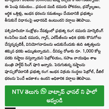
ఈ పెంపు సమయం.. ప్రపంచ ముడి చమురు పోకడలు, ద్రవ్యోల్బణం,
ఆర్థిక ఒత్తిళ్లు, ఇంధన ధరలను సమతుల్యం చేయడానికి ప్రభుత్వం
తీసుకునే విధానంపై ఆధారపడి ఉంటుందని వర్గాలు తెలిపాయి.
పశ్చిమాసియా సంక్షోభం నేపథ్యంలో ప్రభుత్వ రంగ చమురు మార్కెటింగ్
కంపెనీలు ముడి చమురు, గ్యాస్, ఎల్‌పీజీలను అధిక ధరకు కొనుగోలు
చేస్తున్నప్పటికీ, వినియోగదారులను ఆదుకునేందుకు తుది ఉత్పత్తులను
తక్కువ ధరకు అమ్ముతున్నాయని.. దీనివల్ల రోజుకు రూ. 1,000 కోట్ల
వరకు నష్టాలు వస్తున్నాయని పెట్రోలియం, సహజ వాయువుల శాఖ
మంత్రి హర్దీప్ సింగ్ పూరి అన్నారు. పెరుగుతున్న నష్టాలను
పూడ్చుకోవడానికి ప్రభుత్వ రంగ ఇంధన విక్రయ సంస్థలు పెట్రోల్, డీజిల్
ధరలను పెంచే అవకాశం ఉందని అధికారిక వర్గాలు తెలిపాయి.
NTV తెలుగు
వాట్సాప్ ఛానల్ ని ఫాలో
అవ్వండి