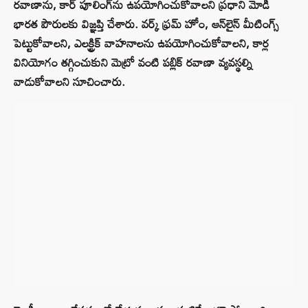
రవాణాను, కార్ పూలింగ్‌ను ఉపయోగించుకోవాలని ప్రధాని మోడీ
భారత పౌరులకు విజ్ఞప్తి చేశారు. వర్క్ ఫ్రమ్ హోం, ఆన్‌లైన్ మీటింగ్స్
పెట్టుకోవాలని, ఎలక్ట్రిక్ వాహనాలను ఉపయోగించుకోవాలని, కార్ల
వినియోగం తగ్గించుకుని మెట్రో వంటి పబ్లిక్ రవాణా వ్యవస్థల్ని
వాడుకోవాలని సూచించారు.