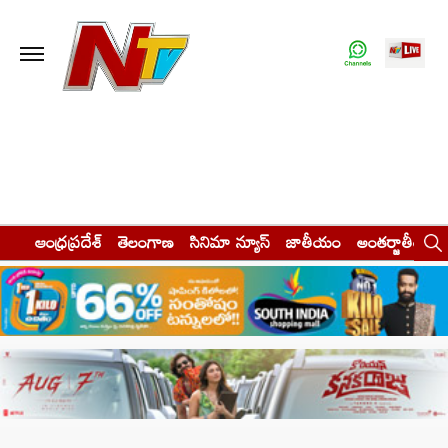
ఆంధ్రప్రదేశ్
తెలంగాణ
సినిమా న్యూస్
జాతీయం
అంతర్జాతీయం