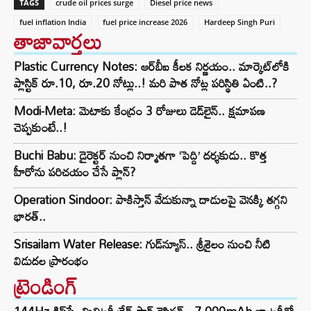
TAGS
crude oil prices surge
Diesel price news
fuel inflation India
fuel price increase 2026
Hardeep Singh Puri
తాజావార్తలు
Plastic Currency Notes: ఆర్‌బీఐ కీలక నిర్ణయం.. మార్కెట్‌లోకి
ప్లాస్టిక్ రూ.10, రూ.20 నోట్లు..! మరి పాత నోట్ల పరిస్థితి ఏంటి..?
Modi-Meta: మెటాకు కేంద్రం 3 రోజులు డెడ్‌లైన్.. క్షమాపణ
చెప్పకుంటే..!
Buchi Babu: డైరెక్టర్ నుంచి నిర్మాతగా ‘పెద్ది’ దర్శకుడు.. కొత్త
హీరోను పరిచయం చేసే ప్లాన్?
Operation Sindoor: పాకిస్తాన్ వేడుకున్నా దాడులపై వెనక్కి తగ్గని
భారత్..
Srisailam Water Release: గుడ్‌న్యూస్‌.. శ్రీశైలం నుంచి నీటి
విడుదల ప్రారంభం
ట్రెండింగ్‌