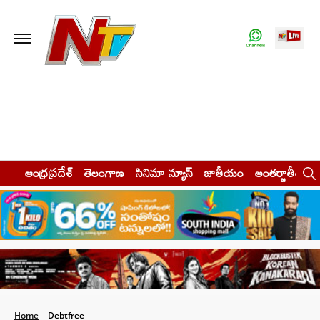
ఆంధ్రప్రదేశ్
తెలంగాణ
సినిమా న్యూస్
జాతీయం
అంతర్జాతీయం
Home
Debtfree