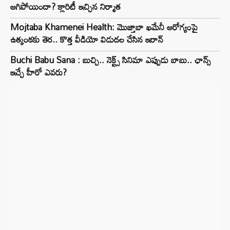
ఆగిపోయిందా? క్లారిటీ ఇచ్చిన నిర్మాత
Mojtaba Khamenei Health: మొజ్తాబా ఖమేనీ ఆరోగ్యంపై
ఉత్కంఠకు తెర.. కొత్త వీడియో విడుదల చేసిన ఇరాన్
Buchi Babu Sana : బుచ్చి.. నెక్ట్స్ సినిమా ఎప్పుడు బాబు.. ఛాన్స్
ఇచ్చే హీరో ఎవరు?