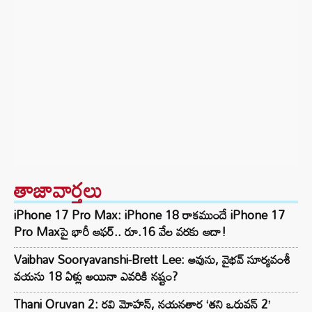
తాజావార్తలు
iPhone 17 Pro Max: iPhone 18 రాకముందే iPhone 17
Pro Maxపై భారీ ఆఫర్.. రూ.16 వేల వరకు ఆదా!
Vaibhav Sooryavanshi-Brett Lee: అవును, వైభవ్ సూర్యవంశీ
వయసు 18 ఏళ్లు అయినా ఎవరికి నష్టం?
Thani Oruvan 2: రవి మోహన్, నయనతార ‘తని ఒరువన్ 2’