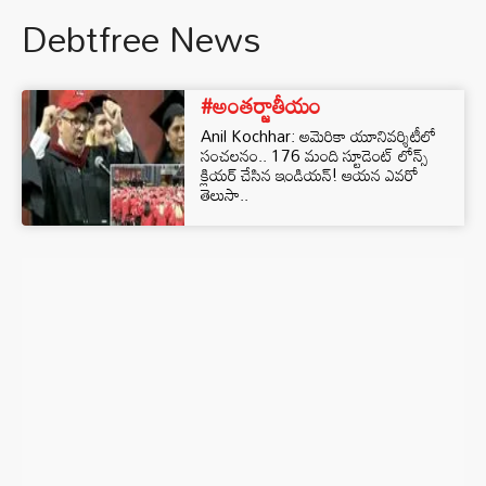
Debtfree News
#అంతర్జాతీయం
Anil Kochhar: అమెరికా యూనివర్శిటీలో
సంచలనం.. 176 మంది స్టూడెంట్ లోన్స్
క్లియర్ చేసిన ఇండియన్! ఆయన ఎవరో
తెలుసా..