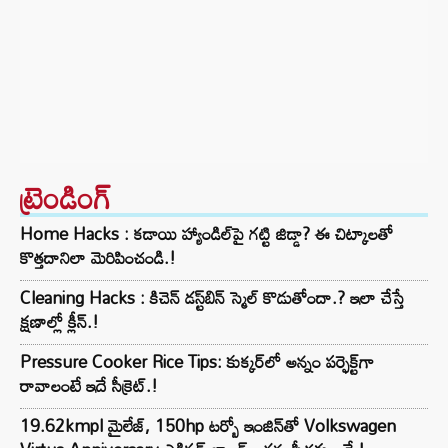
ట్రెండింగ్‌
Home Hacks : కడాయి హ్యాండిల్‌పై గట్టి జిడ్డా? ఈ చిట్కాలతో
కొత్తదానిలా మెరిపించండి.!
Cleaning Hacks : కిచెన్ డస్ట్‌బిన్ స్మెల్ కొడుతోందా.? ఇలా చేస్తే
క్షణాల్లో క్లీన్.!
Pressure Cooker Rice Tips: కుక్కర్‌లో అన్నం పర్ఫెక్ట్‌గా
రావాలంటే ఇదే సీక్రెట్.!
19.62kmpl మైలేజ్, 150hp టర్బో ఇంజిన్‌తో Volkswagen