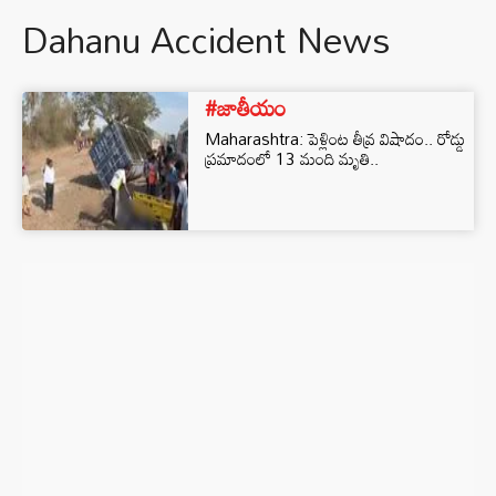
Dahanu Accident News
#జాతీయం
Maharashtra: పెళ్లింట తీవ్ర విషాదం.. రోడ్డు
ప్రమాదంలో 13 మంది మృతి..