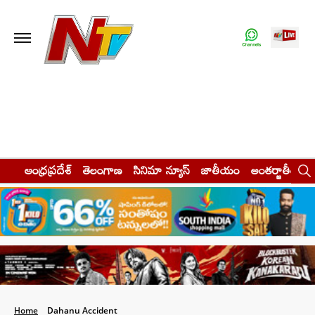
ఆంధ్రప్రదేశ్
తెలంగాణ
సినిమా న్యూస్
జాతీయం
అంతర్జాతీయం
Home
Dahanu Accident