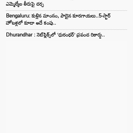
ఎమ్మెల్యేల తీరుపై చర్చ
Bengaluru: కుళ్లిన మాంసం, పాడైన కూరగాయలు..5-స్టార్
హోటళ్లలో కూడా అదే కంపు..
Dhurandhar : నెట్‌ఫ్లిక్స్‌లో ‘ధురంధర్’ ప్రపంచ రికార్డు..