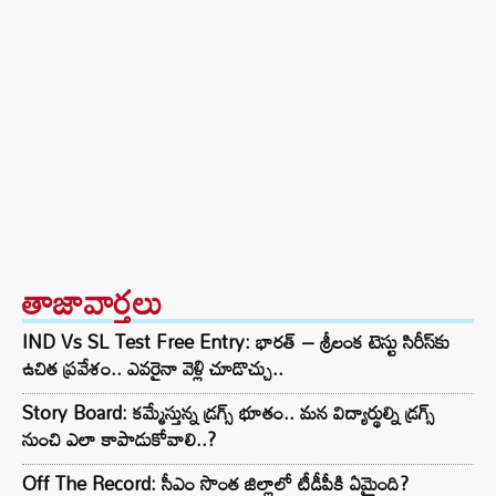
తాజావార్తలు
IND Vs SL Test Free Entry: భారత్ – శ్రీలంక టెస్టు సిరీస్‌కు
ఉచిత ప్రవేశం.. ఎవరైనా వెళ్లి చూడొచ్చు..
Story Board: కమ్మేస్తున్న డ్రగ్స్ భూతం.. మన విద్యార్థుల్ని డ్రగ్స్
నుంచి ఎలా కాపాడుకోవాలి..?
Off The Record: సీఎం సొంత జిల్లాలో టీడీపీకి ఏమైంది?