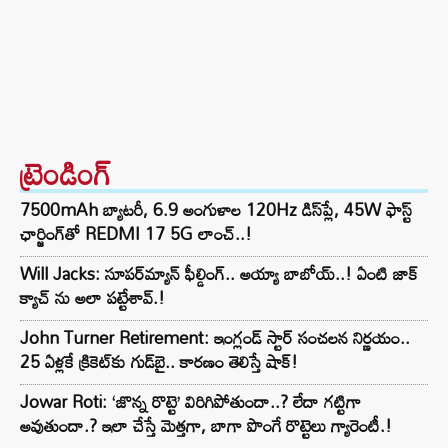
ట్రెండింగ్‌
7500mAh బ్యాటరీ, 6.9 అంగుళాల 120Hz డిస్‌ప్లే, 45W ఫాస్ట్
ఛార్జింగ్‌తో REDMI 17 5G లాంచ్..!
Will Jacks: సూపర్‌మ్యాన్ ఫీల్డింగ్.. అయ్యా బాబోయ్..! ఏంటి జాక్
క్యాచ్ ను అలా పట్టేశావ్.!
John Turner Retirement: ఇంగ్లండ్ స్టార్ సంచలన నిర్ణయం..
25 ఏళ్లకే క్రికెట్‌కు గుడ్‌బై.. కారణం తెలిస్తే షాక్!
Jowar Roti: ‘జొన్న రొట్టె’ విరిగిపోతుందా..? లేదా గట్టిగా
అవుతుందా.? ఇలా చేస్తే మెత్తగా, బాగా పొంగే రొట్టెలు గ్యారెంటీ.!