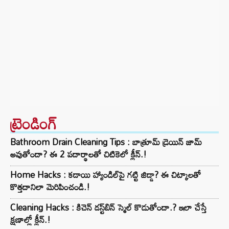
ట్రెండింగ్‌
Bathroom Drain Cleaning Tips : బాత్రూమ్ డ్రెయిన్ జామ్
అవుతోందా? ఈ 2 పదార్థాలతో చిటికెలో క్లీన్.!
Home Hacks : కడాయి హ్యాండిల్‌పై గట్టి జిడ్డా? ఈ చిట్కాలతో
కొత్తదానిలా మెరిపించండి.!
Cleaning Hacks : కిచెన్ డస్ట్‌బిన్ స్మెల్ కొడుతోందా.? ఇలా చేస్తే
క్షణాల్లో క్లీన్.!