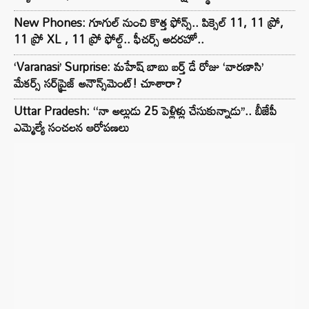
New Phones: గూగుల్ నుంచి కొత్త ఫోన్స్.. పిక్సెల్ 11, 11 ప్రో,
11 ప్రో XL , 11 ప్రో ఫోల్డ్.. ఫీచర్స్ అదరహో..
‘Varanasi’ Surprise: మహేష్ బాబు బర్త్ డే రోజు ‘వారణాసి’
మేకర్స్ సర్‌ప్రైజ్ అనౌన్స్‌మెంట్! చూశారా?
Uttar Pradesh: ‘‘నా అల్లుడు 25 పెళ్లిళ్లు చేసుకున్నాడు’’.. బీజేపీ
ఎమ్మెల్యే సంచలన ఆరోపణలు