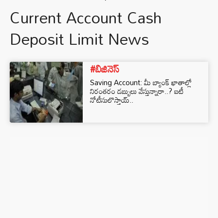
Current Account Cash
Deposit Limit News
#బిజినెస్‌
Saving Account: మీ బ్యాంక్ ఖాతాల్లో
నిరంతరం డబ్బులు వేస్తున్నారా..? ఐటీ
నోటీసులొస్తాయ్..