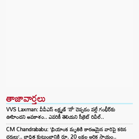
తాజావార్తలు
VVS Laxman: వీవీఎస్ లక్ష్మణ్ ‘నో’ చెప్పడం వల్లే గంభీర్‌కు
ఊహించని అవకాశం.. ఎవరికీ తెలియని సీక్రెట్ రివీల్..
CM Chandrababu: ‘ప్రియాంక మృతికి కారణమైన వారిపై కఠిన
చర్యలు’.. బాధిత కుటుంబానికి రూ. 20 లక్షల ఆర్థిక సాయం..