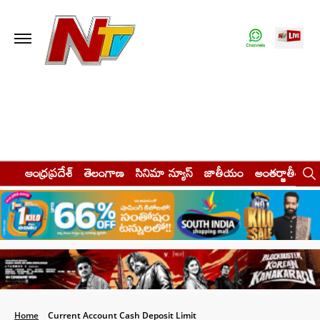
ఆంధ్రప్రదేశ్
తెలంగాణ
సినిమా న్యూస్
జాతీయం
అంతర్జాతీయం
Home
Current Account Cash Deposit Limit