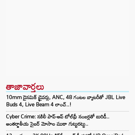
తాజావార్తలు
10mm డైనమిక్ డ్రైవర్లు, ANC, 48 గంటల బ్యాటరీతో JBL Live
Buds 4, Live Beam 4 లాంచ్..!
Cyber Crime: నకిలీ పాప్-అప్ టోల్‌ఫ్రీ నంబర్లతో బురిడీ..
అంతర్జాతీయ సైబర్ మోసాల ముఠా గుట్టురట్టు..