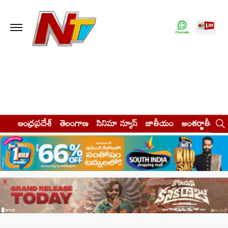
ఆంధ్రప్రదేశ్
తెలంగాణ
సినిమా న్యూస్
జాతీయం
అంతర్జాతీయం