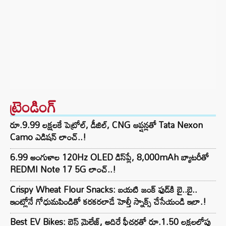
ట్రెండింగ్‌
రూ.9.99 లక్షలకే పెట్రోల్, డీజిల్, CNG ఆప్షన్లతో Tata Nexon
Camo ఎడిషన్ లాంచ్..!
6.99 అంగుళాల 120Hz OLED డిస్‌ప్లే, 8,000mAh బ్యాటరీతో
REDMI Note 17 5G లాంచ్..!
Crispy Wheat Flour Snacks: బయటి జంక్ ఫుడ్‌కి బై..బై..
ఇంట్లోనే గోధుమపిండితో కరకరలాడే హెల్తీ స్నాక్స్ చేసేయండి ఇలా.!
Best EV Bikes: బెస్ట్ మైలేజ్, అదిరే ఫీచర్లతో రూ.1.50 లక్షలలోపు