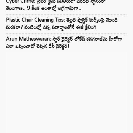
Cyber Crime: సైబర్ క్రైమ్ పనితీరులో మొదటి స్థానంలో
తెలంగాణ.. 9 కీలక అంశాల్లో అగ్రగామిగా..
Plastic Chair Cleaning Tips: తెల్లటి ప్లాస్టిక్ కుర్చీలపై మొండి
మరకలా? వంటింట్లో ఉన్న పదార్థాలతోనే ఈజీ క్లీనింగ్
Arun Matheswaran: స్టార్ డైరెక్టర్ లోకేష్ కనగరాజ్‌ను హీరోగా
ఎలా ఒప్పించాడో చెప్పిన డీసీ డైరెక్టర్!