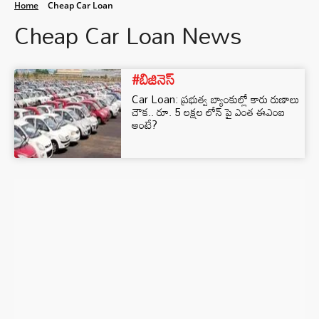
Home
Cheap Car Loan
Cheap Car Loan News
#బిజినెస్‌
Car Loan: ప్రభుత్వ బ్యాంకుల్లో కారు రుణాలు
చౌక.. రూ. 5 లక్షల లోన్ పై ఎంత ఈఎంఐ
అంటే?