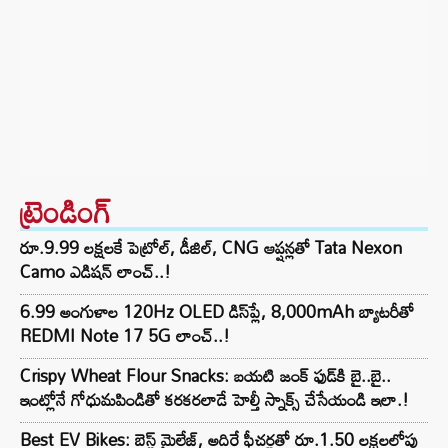
ట్రెండింగ్‌
రూ.9.99 లక్షలకే పెట్రోల్, డీజిల్, CNG ఆప్షన్లతో Tata Nexon
Camo ఎడిషన్ లాంచ్..!
6.99 అంగుళాల 120Hz OLED డిస్‌ప్లే, 8,000mAh బ్యాటరీతో
REDMI Note 17 5G లాంచ్..!
Crispy Wheat Flour Snacks: బయటి జంక్ ఫుడ్‌కి బై..బై..
ఇంట్లోనే గోధుమపిండితో కరకరలాడే హెల్తీ స్నాక్స్ చేసేయండి ఇలా.!
Best EV Bikes: బెస్ట్ మైలేజ్, అదిరే ఫీచర్లతో రూ.1.50 లక్షలలోపు