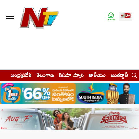
ఆంధ్రప్రదేశ్
తెలంగాణ
సినిమా న్యూస్
జాతీయం
అంతర్జాతీయం