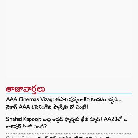
తాజావార్తలు
AAA Cinemas Vizag: ఈసారి పుష్పరాజ్‌ని కలవడం కష్టమే..
వైజాగ్ AAA ఓపెనింగ్‌కు ఫ్యాన్స్‌కు నో ఎంట్రీ!
Shahid Kapoor: అల్లు అర్జున్ ఫ్యాన్స్‌కు క్రేజీ న్యూస్! AA23లో ఆ
బాలీవుడ్ హీరో ఎంట్రీ?