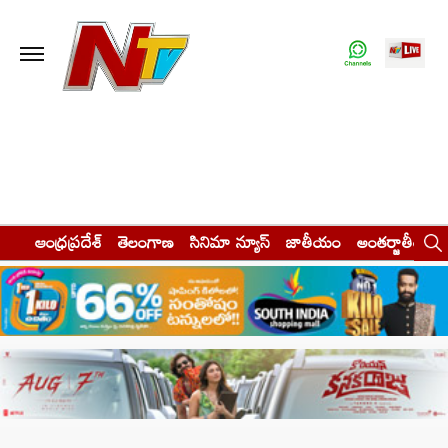
ఆంధ్రప్రదేశ్
తెలంగాణ
సినిమా న్యూస్
జాతీయం
అంతర్జాతీయం