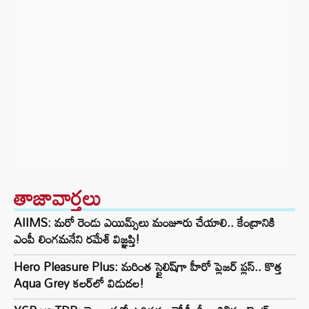
తాజావార్తలు
AIIMS: మరో రెండు ఎయిమ్స్‌లు మంజూరు చేయాలి.. కేంద్రానికి
ఎంపీ లింగమనేని రమేశ్ విజ్ఞప్తి!
Hero Pleasure Plus: మరింత స్టైలిష్‌గా హీరో ప్లెజర్ ప్లస్.. కొత్త
Aqua Grey కలర్‌లో విడుదల!