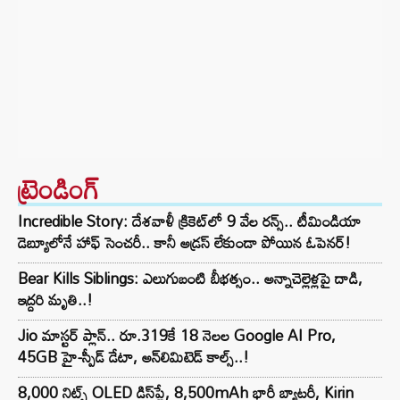
ట్రెండింగ్‌
Incredible Story: దేశవాళీ క్రికెట్‌లో 9 వేల రన్స్.. టీమిండియా
డెబ్యూలోనే హాఫ్ సెంచరీ.. కానీ అడ్రస్ లేకుండా పోయిన ఓపెనర్!
Bear Kills Siblings: ఎలుగుబంటి బీభత్సం.. అన్నాచెల్లెళ్లపై దాడి,
ఇద్దరి మృతి..!
Jio మాస్టర్ ప్లాన్.. రూ.319కే 18 నెలల Google AI Pro,
45GB హై-స్పీడ్ డేటా, అన్⁭లిమిటెడ్ కాల్స్..!
8,000 నిట్స్ OLED డిస్‌ప్లే, 8,500mAh భారీ బ్యాటరీ, Kirin