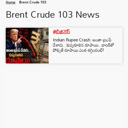
Home
Brent Crude 103
Brent Crude 103 News
#బిజినెస్‌
Indian Rupee Crash: అంతా ట్రంపే
చేశాడు.. కుప్పకూలిన రూపాయి.. డాలర్‌తో
పోల్చితే రూపాయి ఎంత తగ్గిందంటే!