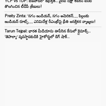
YCP vs TDP: బెజవాడలో ఉద్రిక్తత.. వైసీపీ దీక్షా శిబిరం టెంట్
తొలగించిన టీడీపీ శ్రేణులు!
Preity Zinta: ‘సగం ఇండియన్, సగం అమెరికన్… పిల్లలకు
ఇండియన్ రూట్స్… ఎనిమిదేళ్ల రీఎంట్రీపై ప్రీతి ఆసక్తికర వ్యాఖ్యలు!
Tarun Tejpal: భారత మీడియాను ఊపేసిన కేసులో క్లైమాక్స్..
‘తెహల్కా’ వ్యవస్థాపకుడికి హైకోర్టులో బిగ్ షాక్..