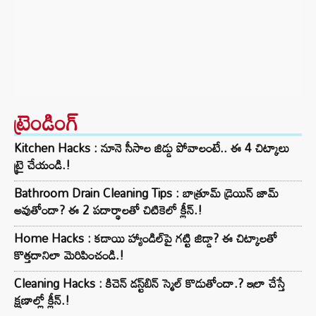
ట్రెండింగ్‌
Kitchen Hacks : నూనె సీసాల జిడ్డు పోవాలంటే.. ఈ 4 చిట్కాలు
ట్రై చేయండి.!
Bathroom Drain Cleaning Tips : బాత్రూమ్ డ్రెయిన్ జామ్
అవుతోందా? ఈ 2 పదార్థాలతో చిటికెలో క్లీన్.!
Home Hacks : కడాయి హ్యాండిల్‌పై గట్టి జిడ్డా? ఈ చిట్కాలతో
కొత్తదానిలా మెరిపించండి.!
Cleaning Hacks : కిచెన్ డస్ట్‌బిన్ స్మెల్ కొడుతోందా.? ఇలా చేస్తే
క్షణాల్లో క్లీన్.!