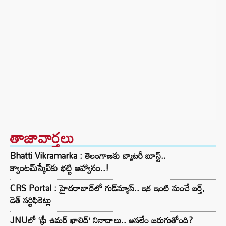
తాజావార్తలు
Bhatti Vikramarka : తెలంగాణకు బ్యాటరీ బూస్ట్..
క్వాంటమ్‌స్కేప్‌కు భట్టి ఆహ్వానం..!
CRS Portal : హైదరాబాద్‌లో గుడ్‌న్యూస్.. ఇక ఇంటి నుంచే బర్త్,
డెత్ సర్టిఫికెట్లు
JNUలో ‘ఫ్రీ ఉమర్ ఖాలిద్’ నినాదాలు.. అసలేం జరుగుతోంది?