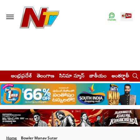
ఆంధ్రప్రదేశ్
తెలంగాణ
సినిమా న్యూస్
జాతీయం
అంతర్జాతీయం
Home
Bowler Manav Sutar