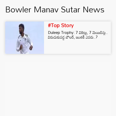
Bowler Manav Sutar News
#Top Story
Duleep Trophy: 7 వికెట్లు, 7 మెయిడిన్లు..
విరుచుకుపడ్డ బౌలర్, ఇంతకీ ఎవరు..?