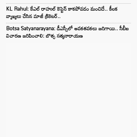
KL Rahul: కేఎల్ రాహుల్ కెప్టెన్ కాకపోవడం మంచిదే.. కీలక
వ్యాఖ్యలు చేసిన మాజీ క్రికెటర్..
Botsa Satyanarayana: డీఎస్సీలో అవకతవకలు జరిగాయి.. సీబీఐ
విచారణ జరిపించాలి: బొత్స సత్యనారాయణ