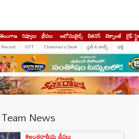
తెలంగాణ
రివ్యూలు
క్రీడలు
ఆటోమొబైల్స్
బిజినెస్‌
టెక్నాలజీ
లైఫ్ స్టై
e Record
OTT
Chairman's Desk
స్టడీ & జాబ్స్
భక్తి
t Team News
#అంతర్జాతీయ క్రీడలు