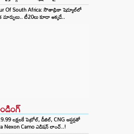
r Of South Africa: సౌతాఫ్రికా షెడ్యూల్‌లో
క మార్పులు.. టీ20లు కూడా అక్కడే..
రెండింగ్‌
9.99 లక్షలకే పెట్రోల్, డీజిల్, CNG ఆప్షన్లతో
ta Nexon Camo ఎడిషన్ లాంచ్..!