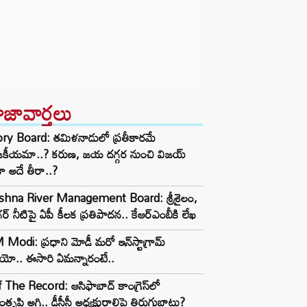
ాజావార్తలు
ory Board: తమిళనాడులో ప్రతీకారమే
జకీయమా..? కరుణ, జయ దగ్గర నుంచి విజయ్
ా అదే తీరా..?
ishna River Management Board: శ్రీశైలం,
ర్ నీటిపై ఏపీ కీలక ప్రతిపాదన.. కేఆర్ఎంబీకి లేఖ
Modi: ప్రధాని మోడీ మరో ఇన్‌స్టాగ్రామ్
ియో.. ఈసారి ఏమన్నారంటే..
 The Record: ఆసిఫాబాద్ కాంగ్రెస్‌లో
తృప్తి అగ్గి.. డీసీసీ అధ్యక్షురాలిపై తిరుగుబాటు?