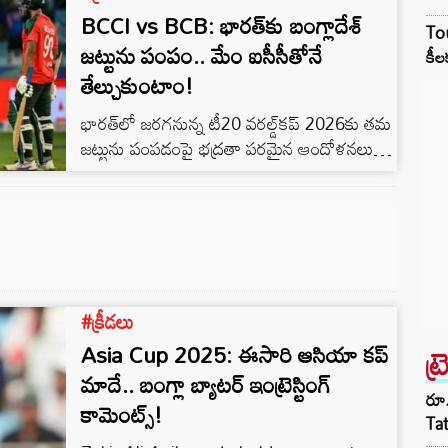
BCCI vs BCB: భారత్‌కు బంగ్లాదేశ్
2026)లో ఆడేందుకు ఫాస్ట్ బౌలర్లు ముస్తఫిజుర్
Tou
రెహమాన్, నహిద్ రాణాలకు BCB అనుమతి
జట్టును పంపం.. మేం ఐసీసీతోనే
కీల
నిరాకరించింది. జనవరిలో, భారత క్రికెట్ నియంత్రణ
తేల్చుకుంటాం!
మండలి (BCCI) ఆదేశాల మేరకు కోల్‌కతా నైట్
భారత్‌లో జరగనున్న టీ20 వరల్డ్‌కప్‌ 2026కు తమ
రైడర్స్, ముస్తఫిజుర్ రెహమాన్‌ను ఇండియన్
జట్టును పంపడంపై భద్రతా పరమైన ఆందోళనలు
ప్రీమియర్ లీగ్…
ఉన్నాయని బంగ్లాదేశ్ క్రికెట్ బోర్డు (బిసీబీ) అధ్యక్షుడు
అమీనుల్ ఇస్లాం అన్నారు. ప్రస్తుత పరిస్థితుల్లో
భారతదేశానికి జట్టును పంపడం తమకు సురక్షితంగా
అనిపించడం లేదని సోమవారం మీడియాతో
మాట్లాడుతూ అన్నారు. ఇదే విషయాన్ని బీసీబీ
అధికారికంగా అంతర్జాతీయ క్రికెట్ కౌన్సిల్‌ (ఐసీసీ)కి
#క్రీడలు
లేఖ ద్వారా తెలియజేసినట్టు వెల్లడించారు. ఐపీఎల్‌
2026లో బంగ్లాదేశ్ పేసర్ ముస్తాఫిజుర్ రహమాన్‌
Asia Cup 2025: ఈసారి ఆసియా కప్‌
ట్
ఆడకూడని బీసీసీఐ ఆదేశాలు జారీ…
మాదే.. బంగ్లా బ్యాటర్ ఇంట్రెస్టింగ్
రూ.
కామెంట్స్!
Ta