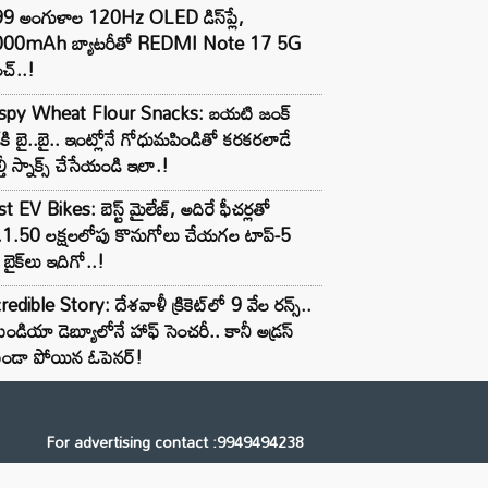
99 అంగుళాల 120Hz OLED డిస్‌ప్లే,
000mAh బ్యాటరీతో REDMI Note 17 5G
చ్..!
ispy Wheat Flour Snacks: బయటి జంక్
్‌కి బై..బై.. ఇంట్లోనే గోధుమపిండితో కరకరలాడే
్తీ స్నాక్స్ చేసేయండి ఇలా.!
t EV Bikes: బెస్ట్ మైలేజ్, అదిరే ఫీచర్లతో
.1.50 లక్షలలోపు కొనుగోలు చేయగల టాప్-5
బైక్‌లు ఇదిగో..!
redible Story: దేశవాళీ క్రికెట్‌లో 9 వేల రన్స్..
ిండియా డెబ్యూలోనే హాఫ్ సెంచరీ.. కానీ అడ్రస్
కుండా పోయిన ఓపెనర్!
For advertising contact :9949494238
Email: digital@ntvnetwork.com