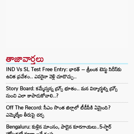
తాజావార్తలు
IND Vs SL Test Free Entry: భారత్ – శ్రీలంక టెస్టు సిరీస్‌కు
ఉచిత ప్రవేశం.. ఎవరైనా వెళ్లి చూడొచ్చు..
Story Board: కమ్మేస్తున్న డ్రగ్స్ భూతం.. మన విద్యార్థుల్ని డ్రగ్స్
నుంచి ఎలా కాపాడుకోవాలి..?
Off The Record: సీఎం సొంత జిల్లాలో టీడీపీకి ఏమైంది?
ఎమ్మెల్యేల తీరుపై చర్చ
Bengaluru: కుళ్లిన మాంసం, పాడైన కూరగాయలు..5-స్టార్
హోటళ్లలో కూడా అదే కంపు..