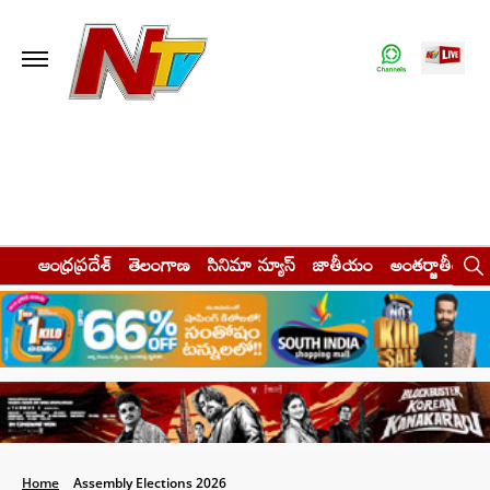
ఆంధ్రప్రదేశ్
తెలంగాణ
సినిమా న్యూస్
జాతీయం
అంతర్జాతీయం
Home
Assembly Elections 2026