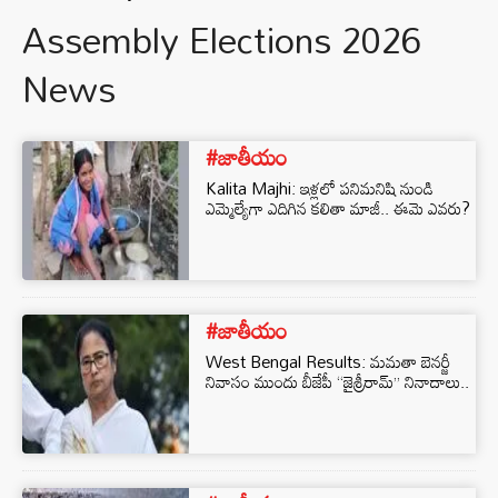
Assembly Elections 2026
News
#జాతీయం
Kalita Majhi: ఇళ్లలో పనిమనిషి నుండి
ఎమ్మెల్యేగా ఎదిగిన కలితా మాజీ.. ఈమె ఎవరు?
#జాతీయం
West Bengal Results: మమతా బెనర్జీ
నివాసం ముందు బీజేపీ ‘‘జైశ్రీరామ్’’ నినాదాలు..