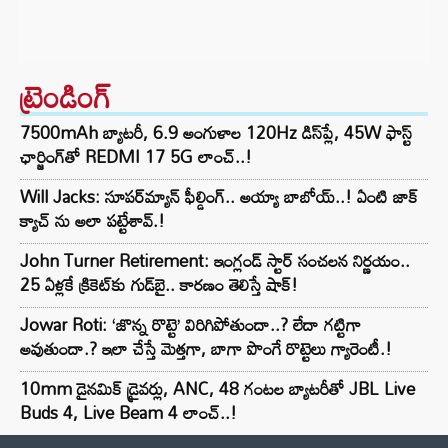
ట్రెండింగ్‌
7500mAh బ్యాటరీ, 6.9 అంగుళాల 120Hz డిస్‌ప్లే, 45W ఫాస్ట్
ఛార్జింగ్‌తో REDMI 17 5G లాంచ్..!
Will Jacks: సూపర్‌మ్యాన్ ఫీల్డింగ్.. అయ్యా బాబోయ్..! ఏంటి జాక్
క్యాచ్ ను అలా పట్టేశావ్.!
John Turner Retirement: ఇంగ్లండ్ స్టార్ సంచలన నిర్ణయం..
25 ఏళ్లకే క్రికెట్‌కు గుడ్‌బై.. కారణం తెలిస్తే షాక్!
Jowar Roti: ‘జొన్న రొట్టె’ విరిగిపోతుందా..? లేదా గట్టిగా
అవుతుందా.? ఇలా చేస్తే మెత్తగా, బాగా పొంగే రొట్టెలు గ్యారెంటీ.!
10mm డైనమిక్ డ్రైవర్లు, ANC, 48 గంటల బ్యాటరీతో JBL Live
Buds 4, Live Beam 4 లాంచ్..!