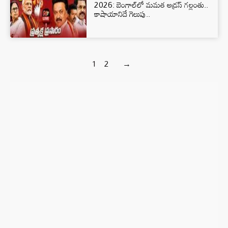
2026: బెంగాల్‌లో మమత అడ్రస్ గల్లంతు..
కాషాయానిదే గెలుపు..
1
2
→