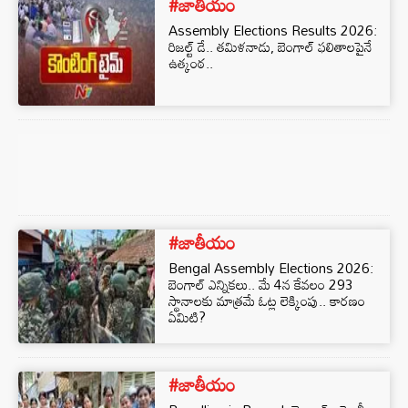
#జాతీయం
Assembly Elections Results 2026:
రిజల్ట్ డే.. తమిళనాడు, బెంగాల్ ఫలితాలపైనే
ఉత్కంఠ..
#జాతీయం
Bengal Assembly Elections 2026:
బెంగాల్ ఎన్నికలు.. మే 4న కేవలం 293
స్థానాలకు మాత్రమే ఓట్ల లెక్కింపు.. కారణం
ఏమిటి?
#జాతీయం