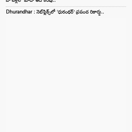
Dhurandhar : నెట్‌ఫ్లిక్స్‌లో ‘ధురంధర్’ ప్రపంచ రికార్డు..