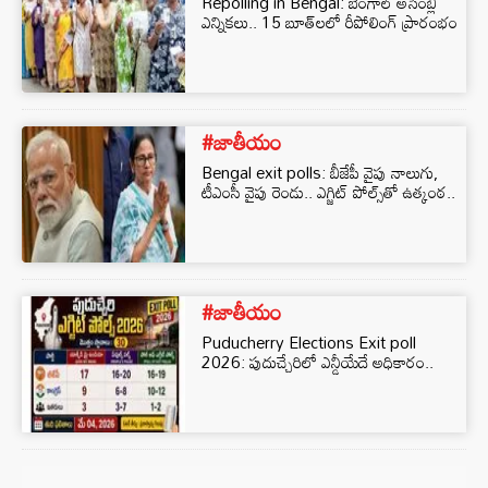
Repolling in Bengal: బెంగాల్ అసెంబ్లీ
ఎన్నికలు.. 15 బూత్‌లలో రీపోలింగ్ ప్రారంభం
#జాతీయం
Bengal exit polls: బీజేపీ వైపు నాలుగు,
టీఎంసీ వైపు రెండు.. ఎగ్జిట్ పోల్స్‌తో ఉత్కంఠ..
#జాతీయం
Puducherry Elections Exit poll
2026: పుదుచ్చేరిలో ఎన్డీయేదే అధికారం..