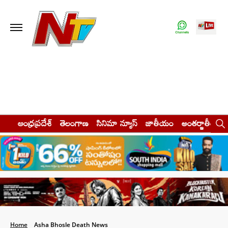
ఆంధ్రప్రదేశ్
తెలంగాణ
సినిమా న్యూస్
జాతీయం
అంతర్జాతీయం
Home
Asha Bhosle Death News