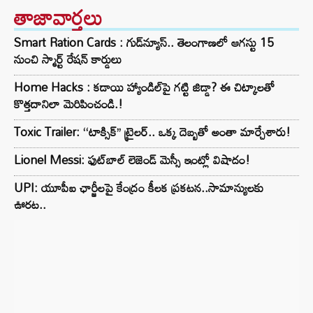
తాజావార్తలు
Smart Ration Cards : గుడ్‌న్యూస్‌.. తెలంగాణలో ఆగస్టు 15
నుంచి స్మార్ట్‌ రేషన్‌ కార్డులు
Home Hacks : కడాయి హ్యాండిల్‌పై గట్టి జిడ్డా? ఈ చిట్కాలతో
కొత్తదానిలా మెరిపించండి.!
Toxic Trailer: ‘‘టాక్సిక్’’ ట్రైలర్.. ఒక్క దెబ్బతో అంతా మార్చేశారు!
Lionel Messi: ఫుట్‌బాల్ లెజెండ్ మెస్సీ ఇంట్లో విషాదం!
UPI: యూపీఐ ఛార్జీలపై కేంద్రం కీలక ప్రకటన..సామాన్యులకు
ఊరట..