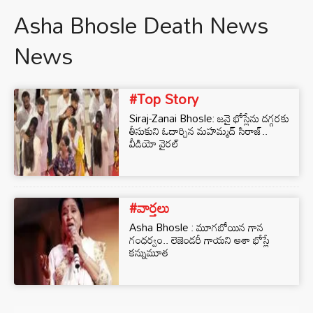
Asha Bhosle Death News
News
#Top Story
Siraj-Zanai Bhosle: జనై భోస్లేను దగ్గరకు
తీసుకుని ఓదార్చిన మహమ్మద్ సిరాజ్..
వీడియో వైరల్
#వార్తలు
Asha Bhosle : మూగబోయిన గాన
గంధర్వం.. లెజెండరీ గాయని ఆశా భోస్లే
కన్నుమూత