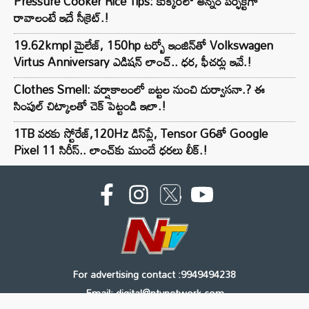
Pressure Cooker Rice Tips: కుక్కర్‌లో అన్నం పర్ఫెక్ట్‌గా
రావాలంటే ఇదే సీక్రెట్.!
19.62kmpl మైలేజ్, 150hp టర్బో ఇంజిన్‌తో Volkswagen
Virtus Anniversary ఎడిషన్ లాంచ్.. ధర, ఫీచర్లు ఇవే.!
Clothes Smell: వర్షాకాలంలో బట్టల నుంచి దుర్వాసనా.? ఈ
సింపుల్ చిట్కాలతో చెక్ పెట్టండి ఇలా.!
1TB వరకు స్టోరేజ్,120Hz డిస్‌ప్లే, Tensor G6తో Google
Pixel 11 సిరీస్.. లాంచ్⁭కు ముందే ధరలు లీక్.!
For advertising contact :9949494238
Email: digital@ntvnetwork.com