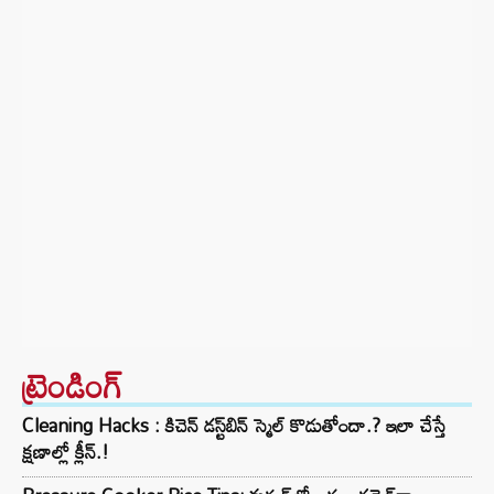
ట్రెండింగ్‌
Cleaning Hacks : కిచెన్ డస్ట్‌బిన్ స్మెల్ కొడుతోందా.? ఇలా చేస్తే
క్షణాల్లో క్లీన్.!