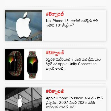
#టెక్నాలజీ
No iPhone 18: యాపిల్ లవర్స్‌కు షాక్..
‘ఐఫోన్ 18’ లేనట్లేనా?
#టెక్నాలజీ
రిసైకిల్ మెటీరియల్ + కలర్ ఫుల్ ప్రీమియం
డిజైన్ తో Apple Unity Connection
బ్యాండ్ లాంచ్.!
#టెక్నాలజీ
Apple iPhone Journey: యాపిల్ ఐఫోన్
ప్రస్థానం.. 2007 నుంచి 2025 వరకు
విడుదలైన మోడల్స్ ఇవే!