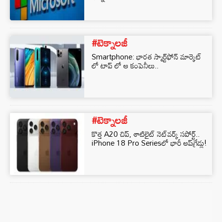
#టెక్నాలజీ
Smartphone: భారత స్మార్ట్‌ఫోన్ మార్కెట్
లో టాప్ లో ఆ కంపెనీలు..
#టెక్నాలజీ
కొత్త A20 చిప్, శాటిలైట్ నెట్‌వర్క్ సపోర్ట్..
iPhone 18 Pro Seriesలో భారీ అప్‌గ్రేడ్లు!