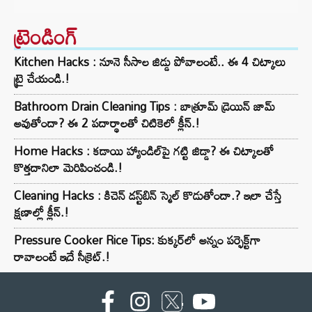
ట్రెండింగ్‌
Kitchen Hacks : నూనె సీసాల జిడ్డు పోవాలంటే.. ఈ 4 చిట్కాలు
ట్రై చేయండి.!
Bathroom Drain Cleaning Tips : బాత్రూమ్ డ్రెయిన్ జామ్
అవుతోందా? ఈ 2 పదార్థాలతో చిటికెలో క్లీన్.!
Home Hacks : కడాయి హ్యాండిల్‌పై గట్టి జిడ్డా? ఈ చిట్కాలతో
కొత్తదానిలా మెరిపించండి.!
Cleaning Hacks : కిచెన్ డస్ట్‌బిన్ స్మెల్ కొడుతోందా.? ఇలా చేస్తే
క్షణాల్లో క్లీన్.!
Pressure Cooker Rice Tips: కుక్కర్‌లో అన్నం పర్ఫెక్ట్‌గా
రావాలంటే ఇదే సీక్రెట్.!