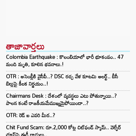
తాజావార్తలు
Colombia Earthquake : కొలంబియాలో భారీ భూకంపం.. 47
మంది మృతి, కూలిన భవనాలు.!
OTR : అసెంబ్లీకి వైసీపీ..? DSC రచ్చ వేళ కూటమి అలర్ట్.. బీసీ
బిల్లుపై కీలక నిర్ణయం..!
Chairmans Desk : దేశంలో వ్యవస్థలు ఎటు పోతున్నాయి..?
పాలన కంటే రాజకీయమేముఖ్యమైపోయిందా..?
OTR: రెడ్ ఐ ఎవరి మీద..?
Chit Fund Scam: రూ.2,000 కోట్ల చిట్‌ఫండ్ స్కామ్.. వెల్ఫేర్
గ్రూప్‌పై ఈడీ దాడులు..