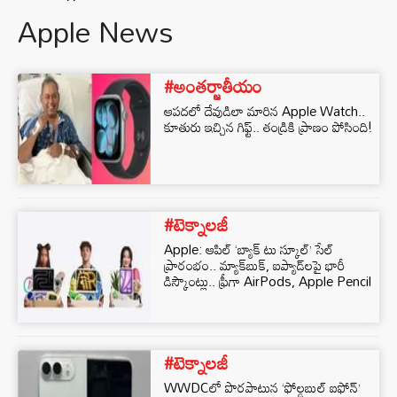
Apple News
#అంతర్జాతీయం
ఆపదలో దేవుడిలా మారిన Apple Watch..
కూతురు ఇచ్చిన గిఫ్ట్.. తండ్రికి ప్రాణం పోసింది!
#టెక్నాలజీ
Apple: ఆపిల్ ‘బ్యాక్ టు స్కూల్’ సేల్
ప్రారంభం.. మ్యాక్‌బుక్, ఐప్యాడ్‌లపై భారీ
డిస్కౌంట్లు.. ఫ్రీగా AirPods, Apple Pencil
#టెక్నాలజీ
WWDCలో పొరపాటున ‘ఫోల్డబుల్ ఐఫోన్‌’