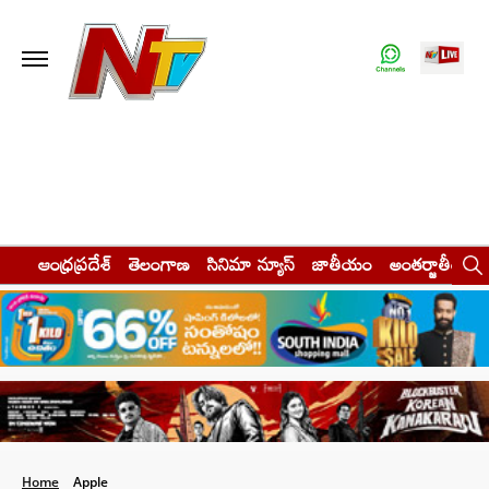
ఆంధ్రప్రదేశ్
తెలంగాణ
సినిమా న్యూస్
జాతీయం
అంతర్జాతీయం
Home
Apple