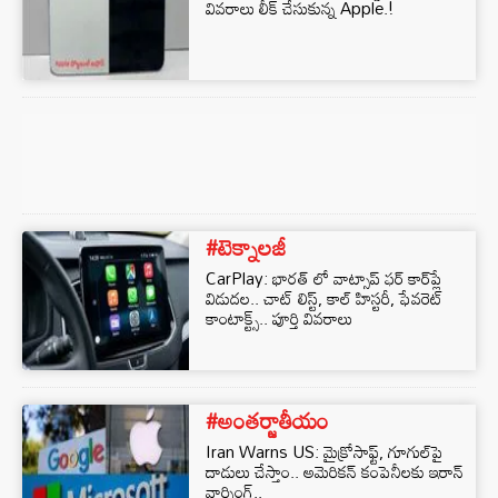
వివరాలు లీక్ చేసుకున్న Apple.!
#టెక్నాలజీ
CarPlay: భారత్ లో వాట్సాప్ ఫర్ కార్‌ప్లే
విడుదల.. చాట్ లిస్ట్, కాల్ హిస్టరీ, ఫేవరెట్
కాంటాక్ట్స్.. పూర్తి వివరాలు
#అంతర్జాతీయం
Iran Warns US: మైక్రోసాఫ్ట్, గూగుల్‌పై
దాడులు చేస్తాం.. అమెరికన్ కంపెనీలకు ఇరాన్
వార్నింగ్..