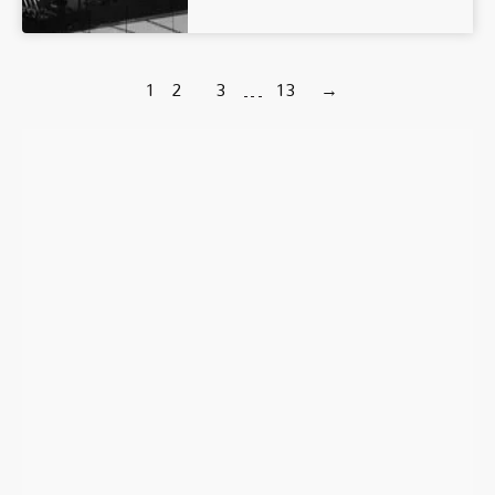
1
2
3
…
13
→