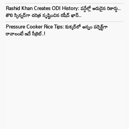
Rashid Khan Creates ODI History: వన్డేల్లో అరుదైన రికార్డు..
తొలి స్పిన్నర్‌గా చరిత్ర సృష్టించిన రషీద్ ఖాన్..
Pressure Cooker Rice Tips: కుక్కర్‌లో అన్నం పర్ఫెక్ట్‌గా
రావాలంటే ఇదే సీక్రెట్.!