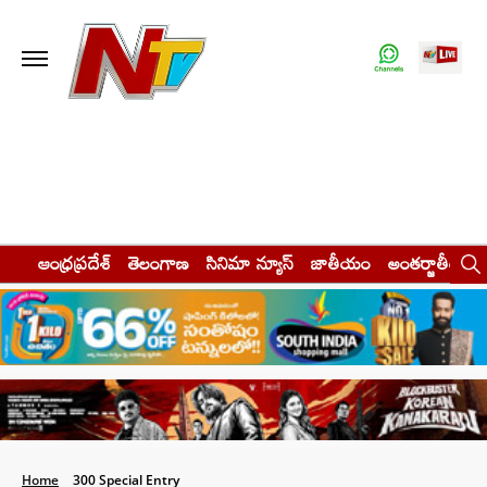
ఆంధ్రప్రదేశ్
తెలంగాణ
సినిమా న్యూస్
జాతీయం
అంతర్జాతీయం
Home
300 Special Entry