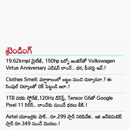
ట్రెండింగ్‌
19.62kmpl మైలేజ్, 150hp టర్బో ఇంజిన్‌తో Volkswagen
Virtus Anniversary ఎడిషన్ లాంచ్.. ధర, ఫీచర్లు ఇవే.!
Clothes Smell: వర్షాకాలంలో బట్టల నుంచి దుర్వాసనా.? ఈ
సింపుల్ చిట్కాలతో చెక్ పెట్టండి ఇలా.!
1TB వరకు స్టోరేజ్,120Hz డిస్‌ప్లే, Tensor G6తో Google
Pixel 11 సిరీస్.. లాంచ్⁭కు ముందే ధరలు లీక్.!
Airtel యూజర్లకు షాక్.. రూ.299 ప్లాన్ నిలిపివేత.. ఇక అన్‌లిమిటెడ్
ప్లాన్ రూ.349 నుంచే మొదలు.!