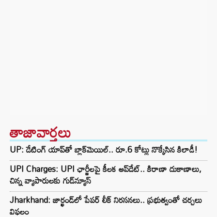
తాజావార్తలు
UP: డేటింగ్ యాప్‌తో బ్లాక్‌మెయిల్.. రూ.6 కోట్లు నొక్కేసిన కిలాడీ!
UPI Charges: UPI ఛార్జీలపై కీలక అప్‌డేట్.. కిరాణా దుకాణాలు,
చిన్న వ్యాపారులకు గుడ్‌న్యూస్
Jharkhand: జార్ఖండ్‌లో పేపర్ లీక్ నిరసనలు.. ప్రభుత్వంతో చర్చలు
విఫలం