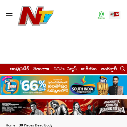
ఆంధ్రప్రదేశ్
తెలంగాణ
సినిమా న్యూస్
జాతీయం
అంతర్జాతీయం
Home
30 Pieces Dead Body