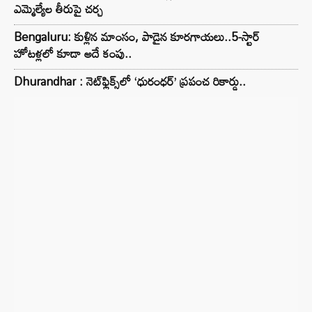
ఎమ్మెల్యేల తీరుపై చర్చ
Bengaluru: కుళ్లిన మాంసం, పాడైన కూరగాయలు..5-స్టార్
హోటళ్లలో కూడా అదే కంపు..
Dhurandhar : నెట్‌ఫ్లిక్స్‌లో ‘ధురంధర్’ ప్రపంచ రికార్డు..