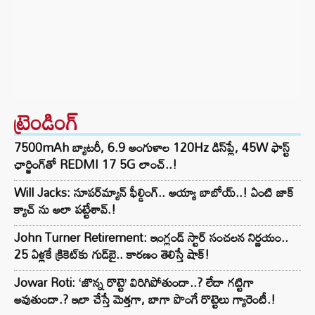
ట్రెండింగ్‌
7500mAh బ్యాటరీ, 6.9 అంగుళాల 120Hz డిస్‌ప్లే, 45W ఫాస్ట్
ఛార్జింగ్‌తో REDMI 17 5G లాంచ్..!
Will Jacks: సూపర్‌మ్యాన్ ఫీల్డింగ్.. అయ్యా బాబోయ్..! ఏంటి జాక్
క్యాచ్ ను అలా పట్టేశావ్.!
John Turner Retirement: ఇంగ్లండ్ స్టార్ సంచలన నిర్ణయం..
25 ఏళ్లకే క్రికెట్‌కు గుడ్‌బై.. కారణం తెలిస్తే షాక్!
Jowar Roti: ‘జొన్న రొట్టె’ విరిగిపోతుందా..? లేదా గట్టిగా
అవుతుందా.? ఇలా చేస్తే మెత్తగా, బాగా పొంగే రొట్టెలు గ్యారెంటీ.!