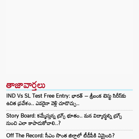
తాజావార్తలు
IND Vs SL Test Free Entry: భారత్ – శ్రీలంక టెస్టు సిరీస్‌కు
ఉచిత ప్రవేశం.. ఎవరైనా వెళ్లి చూడొచ్చు..
Story Board: కమ్మేస్తున్న డ్రగ్స్ భూతం.. మన విద్యార్థుల్ని డ్రగ్స్
నుంచి ఎలా కాపాడుకోవాలి..?
Off The Record: సీఎం సొంత జిల్లాలో టీడీపీకి ఏమైంది?