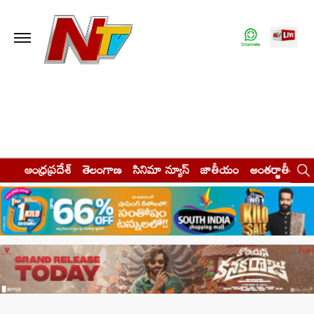
ఆంధ్రప్రదేశ్
తెలంగాణ
సినిమా న్యూస్
జాతీయం
అంతర్జాతీయం