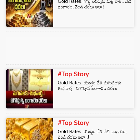
Gold Rates: గోల్డ్ లవర్స్‌కు మళ్లీ షాక్.. నేటి
బంగారం, వెండి ధరలు ఇలా!
#Top Story
Gold Rates: యుద్ధం వేళ మగువలకు
శుభవార్త.. దిగొచ్చిన బంగారం ధరలు
#Top Story
Gold Rates: యుద్ధం వేళ నేటి బంగారం,
వెండి ధరలు ఇలా..!