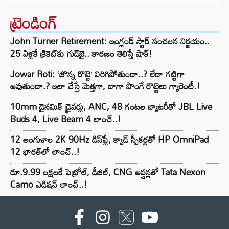
ట్రెండింగ్‌
John Turner Retirement: ఇంగ్లండ్ స్టార్ సంచలన నిర్ణయం..
25 ఏళ్లకే క్రికెట్‌కు గుడ్‌బై.. కారణం తెలిస్తే షాక్!
Jowar Roti: ‘జొన్న రొట్టె’ విరిగిపోతుందా..? లేదా గట్టిగా
అవుతుందా.? ఇలా చేస్తే మెత్తగా, బాగా పొంగే రొట్టెలు గ్యారెంటీ.!
10mm డైనమిక్ డ్రైవర్లు, ANC, 48 గంటల బ్యాటరీతో JBL Live
Buds 4, Live Beam 4 లాంచ్..!
12 అంగుళాల 2K 90Hz డిస్‌ప్లే, క్వాడ్ స్పీకర్లతో HP OmniPad
12 భారత్‌లో లాంచ్..!
రూ.9.99 లక్షలకే పెట్రోల్, డీజిల్, CNG ఆప్షన్లతో Tata Nexon
Camo ఎడిషన్ లాంచ్..!