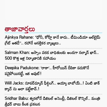
తాజావార్తలు
Ajinkya Rahane: “ధోనీ, కోహ్లీ కానే కాదు.. టీమిండియా ఆల్‌టైమ్
గ్రేట్ అతడే”.. రహానే ఆసక్తికర వ్యాఖ్యలు..
Salman Khan: అస్సాం వరద బాధితులకు అండగా సల్మాన్ ఖాన్..
500 కొత్త ఇళ్ల నిర్మాణానికి సహాయం
Deepika Padukone: ‘రాకా’.. హీరోయిన్ దీపికా పదుకొనే
పనైపోయినట్టే, ఇక అవుట్!
Will Jacks: సూపర్‌మ్యాన్ ఫీల్డింగ్.. అయ్యా బాబోయ్..! ఏంటి జాక్
క్యాచ్ ను అలా పట్టేశావ్.!
Sridhar Babu: త్వరలోనే డిజిటల్ అసెంబ్లీ, డిజిటల్ కౌన్సిల్.. మంత్రి
శ్రీధర్ బాబు కీలక ప్రకటన