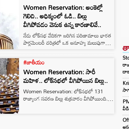
Women Reservation: అంకెల్లో
గెలిచి.. అధిక్యంలో ఓడి.. బిల్లు
వీగిపోవడం వెనుక ఉన్న కారణాలివే..
నేడు లోక్‌సభ వేదికగా జరిగిన పరిణామాలు భారత
పార్లమెంటరీ చరిత్రలో ఒక అనూహ్య మలుపుగా
త
నిలిచిపోతాయి. గత దశాబ్ద కాలంగా తిరుగులేని
మెజారిటీతో దూసుకుపోతున్న కేంద్ర ప్రభుత్వానికి,
St
#జాతీయం
అనూహ్యంగా విపక్షాల ఐక్యత రూపంలో ఒక భారీ
రా
Women Reservation: సారీ
ప్రతిబంధకం ఎదురైంది. 131వ రాజ్యాంగ సవరణ
దాక
బిల్లు వీగిపోవడం, దానికి అనుబంధంగా ఉన్న మరో
మహిళ.. లోక్‌సభలో వీగిపోయిన బిల్లు..
Kr
రెండు కీలక బిల్లులను ప్రభుత్వం
సాగ
Women Reservation: లోక్‌సభలో 131
ఉపసంహరించుకోవడం వెనుక ఉన్న రాజకీయ,
రాజ్యాంగ సవరణ బిల్లు శుక్రవారం వీగిపోయింది.
సామాజిక కోణం దాగి ఉంది అంకెల్లో గెలిచి..
PM 
మొత్తం 528 సభ్యులు ఓటింగ్ చేస్తే ఇందులో 298
రాజ్యాంగబద్ధంగా ఓడి.. మహిళా రిజర్వేషన్లకు…
వీడ
మంది అనుకూలంగా, 230 మంది వ్యతిరేకంగా ఓట్
చేశారు. దీంతో 2/3 వంతు మెజారిటీ రాకపోవడంతో
Off
బిల్లు వీగిపోయింది. బిల్లు పాస్ కావాలంటే కావాల్సిన
అసం