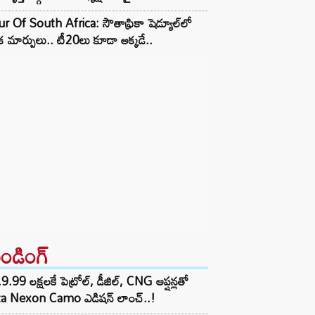
r Of South Africa: సౌతాఫ్రికా షెడ్యూల్‌లో
క మార్పులు.. టీ20లు కూడా అక్కడే..
రెండింగ్‌
9.99 లక్షలకే పెట్రోల్, డీజిల్, CNG ఆప్షన్లతో
ta Nexon Camo ఎడిషన్ లాంచ్..!