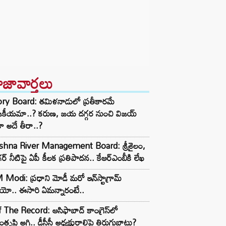
ాజావార్తలు
ory Board: తమిళనాడులో ప్రతీకారమే
జకీయమా..? కరుణ, జయ దగ్గర నుంచి విజయ్
ా అదే తీరా..?
ishna River Management Board: శ్రీశైలం,
ర్ నీటిపై ఏపీ కీలక ప్రతిపాదన.. కేఆర్ఎంబీకి లేఖ
Modi: ప్రధాని మోడీ మరో ఇన్‌స్టాగ్రామ్
ియో.. ఈసారి ఏమన్నారంటే..
 The Record: ఆసిఫాబాద్ కాంగ్రెస్‌లో
తృప్తి అగ్గి.. డీసీసీ అధ్యక్షురాలిపై తిరుగుబాటు?