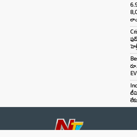
6.
8,
లాం
Cr
ఫుడ
హెల
Bes
రూ
EV 
Inc
టీమ
లే