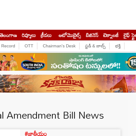
తెలంగాణ
రివ్యూలు
క్రీడలు
ఆటోమొబైల్స్
బిజినెస్‌
టెక్నాలజీ
లైఫ్ స్టై
e Record
OTT
Chairman's Desk
స్టడీ & జాబ్స్
భక్తి
nal Amendment Bill News
#జాతీయం