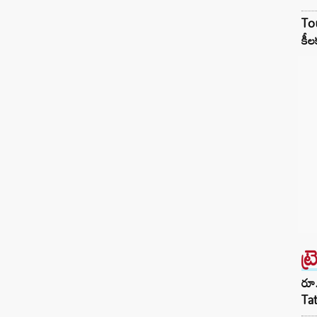
బలాన్ని ఎన్డీయే సర్కార్ సంపాదించలేకపోయింది.
Tou
బిల్లు ఆమోదానికి 326 ఓట్లు అవసరం.
కీల
శాసనసభలలో మహిళా కోటా అమలుకు కీలకమైన
నిబంధన అయిన నియోజకవర్గాల పునర్విభజన కోసం
కొత్త జనాభా…
ట్
రూ.
Ta