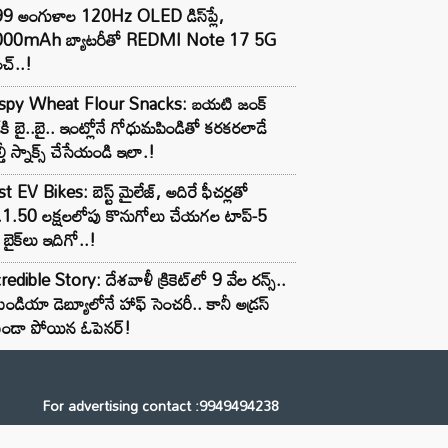
99 అంగుళాల 120Hz OLED డిస్‌ప్లే,
000mAh బ్యాటరీతో REDMI Note 17 5G
చ్..!
ispy Wheat Flour Snacks: బయటి జంక్
్‌కి బై..బై.. ఇంట్లోనే గోధుమపిండితో కరకరలాడే
్తీ స్నాక్స్ చేసేయండి ఇలా.!
t EV Bikes: బెస్ట్ మైలేజ్, అదిరే ఫీచర్లతో
.1.50 లక్షలలోపు కొనుగోలు చేయగల టాప్-5
బైక్‌లు ఇదిగో..!
redible Story: దేశవాళీ క్రికెట్‌లో 9 వేల రన్స్..
ిండియా డెబ్యూలోనే హాఫ్ సెంచరీ.. కానీ అడ్రస్
కుండా పోయిన ఓపెనర్!
For advertising contact :9949494238
Email: digital@ntvnetwork.com