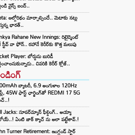
లుండి వైన్స్ బంద్..
a: ఆల్గోరిథం మార్చాల్సిందే.. మెటాకు నట్లు
స్తున్న భారత్..
inkya Rahane New Innings: రిటైర్మెంట్
ే స్టీవ్ వా ఫోన్.. రహానే కెరీర్‌కు కొత్త మలుపు
cket Player: బోర్డును బురిడీ
్టించాలనుకున్నాడు.. చివరికి కెరీర్ క్లోజ్..
రెండింగ్‌
00mAh బ్యాటరీ, 6.9 అంగుళాల 120Hz
్‌ప్లే, 45W ఫాస్ట్ ఛార్జింగ్‌తో REDMI 17 5G
చ్..!
l Jacks: సూపర్‌మ్యాన్ ఫీల్డింగ్.. అయ్యా
ోయ్..! ఏంటి జాక్ క్యాచ్ ను అలా పట్టేశావ్.!
n Turner Retirement: ఇంగ్లండ్ స్టార్