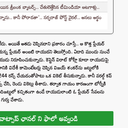
న శ్రీలంక బ్యాటర్స్.. చేతులెత్తేసిన టీమిండియా ఆటగాళ్లు..
ు.. కానీ పోరాడతా'.. సర్ఫరాజ్ పోస్ట్ వైరల్.. అసలు అర్థం
ేదు. అయితే అతడు చెప్పినదాని ప్రకారం చూస్తే.. ఆ కొత్త ప్లేయర్
న్న ప్లేయర్ అంబటి రాయుడని తెలుస్తోంది. ఏడాది ముందు నుంచే
ాయుడు నిరూపించుకున్నాడు. కెప్టెన్ విరాట్ కోహ్లీ కూడా రాయుడుపై
ికి విదేశీ కామెంటేటర్లు చెప్పిన విజయ్ శంకర్‌ను జట్టులోకి
4 రన్స్ చేయడంతోపాటు ఒక వికెట్ తీసుకున్నాడు. కానీ వరల్డ్ కప్
 చేసి, రెండు వికెట్లు తీశాడు. తర్వాత గాయం కారణంగా టోర్నీకి
ిజట్టులో కచ్చితంగా ఉండే రాయుడులాంటి ఓ ప్లేయర్ సేవలను
గుర్తు చేశాడు.
వాట్సాప్ ఛానల్ ని ఫాలో అవ్వండి