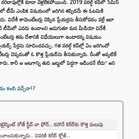
 దరిదాపుల్లోకి కూడా వెళ్లలేకపోయింది. 2019 వరల్డ్ కప్‌లో సెమీస్
ప్‌లో టీమ్ ఎంపిక విషయంలో జరిగిన తప్పిదమే ఈ ఓటమికి
డు. విదేశీ కామెంటేటర్లు చెప్పిన ప్లేయర్లను తీసుకోవడం వల్లే ఇలా
్ టీమ్‌లో ఎవరు ఉండాలని అడుగుతూ మన మీడియా విదేశీ
ఈ కామెంటేటర్లు తమ దేశానికి విధేయులుగా ఉంటారన్న విషయం
యర్స్ పేర్లను సూచించవచ్చు. గత వరల్డ్ కప్‌ల్లో ఏం జరిగిందో
్లు చెప్పడంతో ఓ కొత్త ప్లేయర్‌ను తీసుకున్నారు. దీంతో అప్పటికే
ారు. కానీ ఆ ఆటగాన్ని తుది జట్టులో పెద్దగా ఆడించనే లేదు” అని
ం కలసి వచ్చేనా!?
ంట్ రోజే స్టీవ్ వా ఫోన్.. రహానే కెరీర్‌కు కొత్త మలుపు
చాలనుకున్నాడు.. చివరికి కెరీర్ క్లోజ్..