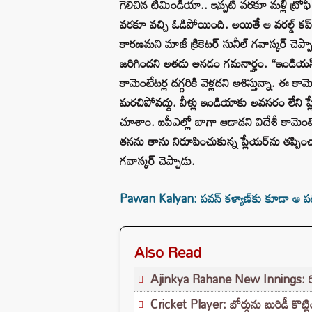
గెలిచిన టీమిండియా.. ఇప్పటి వరకూ మళ్లీ ట్రోఫీ
వరకూ వచ్చి ఓడిపోయింది. అయితే ఆ వరల్డ్ క
కారణమని మాజీ క్రికెటర్ సునీల్ గవాస్కర్ చెప్పా
జరిగిందని అతడు అనడం గమనార్హం. “ఇండియన
కామెంటేటర్ల దగ్గరికి వెళ్లదని ఆశిస్తున్నా. 
మరచిపోవద్దు. వీళ్లు ఇండియాకు అవసరం లేని ప్లే
చూశాం. ఐపీఎల్లో బాగా ఆడాడని విదేశీ కామెంటేటర
తనను తాను నిరూపించుకున్న ప్లేయర్‌ను తప్పించ
గవాస్కర్ చెప్పాడు.
Pawan Kalyan: పవన్ కళ్యాణ్‌కు కూడా ఆ పద
Also Read
Ajinkya Rahane New Innings: రిటైర్మె
Cricket Player: బోర్డును బురిడీ కొట్టిం