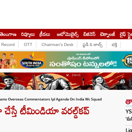
తెలంగాణ
రివ్యూలు
క్రీడలు
ఆటోమొబైల్స్
బిజినెస్‌
టెక్నాలజీ
లైఫ్ స్టై
e Record
OTT
Chairman's Desk
స్టడీ & జాబ్స్
భక్తి
త
Slams Overseas Commentators Ipl Agenda On India Wc Squad
ేస్తే టీమిండియా వరల్డ్‌కప్
YS
‘మహ
Liq