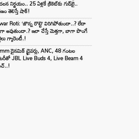
లన నిర్ణయం.. 25 ఏళ్లకే క్రికెట్‌కు గుడ్‌బై..
ణం తెలిస్తే షాక్!
ar Roti: ‘జొన్న రొట్టె’ విరిగిపోతుందా..? లేదా
టిగా అవుతుందా.? ఇలా చేస్తే మెత్తగా, బాగా పొంగే
టెలు గ్యారెంటీ.!
mm డైనమిక్ డ్రైవర్లు, ANC, 48 గంటల
యాటరీతో JBL Live Buds 4, Live Beam 4
చ్..!