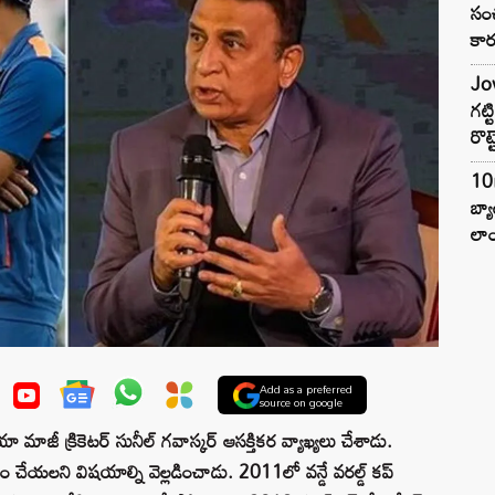
సంచ
కార
Jow
గట్
రొట్
10
బ్
లాం
Add as a preferred
source on google
ా మాజీ క్రికెటర్ సునీల్ గవాస్కర్ ఆసక్తికర వ్యాఖ్యలు చేశాడు.
చేయలని విషయాల్ని వెల్లడించాడు. 2011లో వన్డే వరల్డ్ కప్