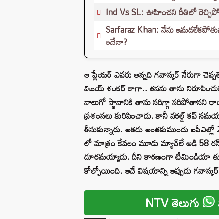
Ind Vs SL: ఊహించని రీతిలో రెచ్చిపోయి
Sarfaraz Khan: నేను ఇమడలేకపోతున్నాన
ఇదేనా?
ఆ ప్లేయర్ ఎవరు అన్నది గవాస్కర్ నేరుగా చెప్పల
విజయ్ శంకర్ కాగా.. తనను తాను నిరూపించుకు
నాలుగో స్థానానికి తాను సరిగ్గా సరిపోతానని ర
ప్రశంసలు కురిపించాడు. కానీ వరల్డ్ కప్ సమయాన
తీసుకున్నారు. అతడు అంతకుముందు ఐపీఎల్లో 24
లో మాత్రం కేవలం మూడు మ్యాచ్‌లే ఆడి 58 రన్స్
దూరమయ్యాడు. దీని కారణంగా టీమిండియా తుద
కోల్పోయింది. ఇదే విషయాన్ని ఇప్పుడు గవాస్కర్ 
NTV తెలుగు