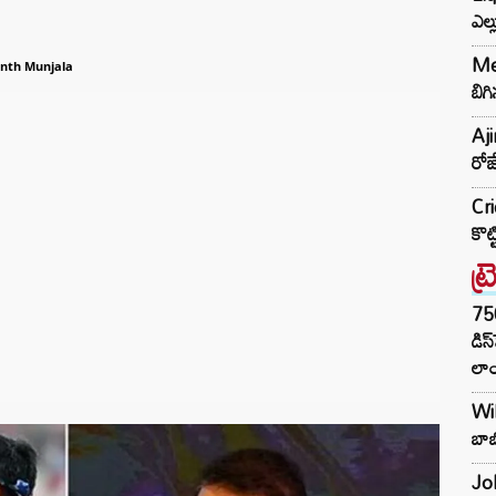
ఎల్
Met
nth Munjala
బిగి
Aj
రోజ
Cri
కొట
ట్
75
డిస
లాం
Wil
బాబ
Joh