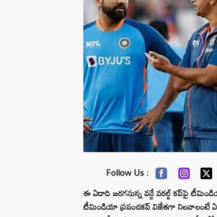
Follow Us :
ఈ ఏడాది జరగనున్న వన్డే వరల్డ్ కప్‌పై టీమిండియ
టీమిండియా ప్రపంచకప్ విజేతగా నిలవాలంటే ఏం 