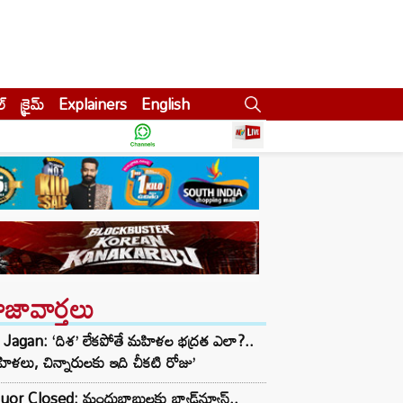
ల్
క్రైమ్
Explainers
English
ాజావార్తలు
 Jagan: ‘దిశ’ లేకపోతే మహిళల భద్రత ఎలా?..
ిళలు, చిన్నారులకు ఇది చీకటి రోజు’
uor Closed: మందుబాబులకు బ్యాడ్‌న్యూస్..