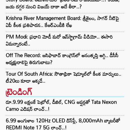
జయ దగ్గర నుంచి విజయ్ దాకా అదే తీరా..?
Krishna River Management Board: శ్రీశైలం, సాగర్ నీటిపై
ఏపీ కీలక ప్రతిపాదన.. కేఆర్ఎంబీకి లేఖ
PM Modi: ప్రధాని మోడీ మరో ఇన్‌స్టాగ్రామ్ వీడియో.. ఈసారి
ఏమన్నారంటే..
Off The Record: ఆసిఫాబాద్ కాంగ్రెస్‌లో అసంతృప్తి అగ్గి.. డీసీసీ
అధ్యక్షురాలిపై తిరుగుబాటు?
Tour Of South Africa: సౌతాఫ్రికా షెడ్యూల్‌లో కీలక మార్పులు..
టీ20లు కూడా అక్కడే..
ట్రెండింగ్‌
రూ.9.99 లక్షలకే పెట్రోల్, డీజిల్, CNG ఆప్షన్లతో Tata Nexon
Camo ఎడిషన్ లాంచ్..!
6.99 అంగుళాల 120Hz OLED డిస్‌ప్లే, 8,000mAh బ్యాటరీతో
REDMI Note 17 5G లాంచ్..!