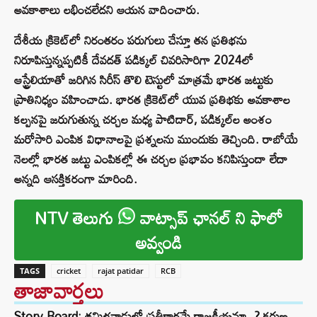
అవకాశాలు లభించలేదని ఆయన వాదించారు.
దేశీయ క్రికెట్‌లో నిరంతరం పరుగులు చేస్తూ తన ప్రతిభను
నిరూపిస్తున్నప్పటికీ దేవదత్ పడిక్కల్ చివరిసారిగా 2024లో
ఆస్ట్రేలియాతో జరిగిన సిరీస్ తొలి టెస్టులో మాత్రమే భారత జట్టుకు
ప్రాతినిధ్యం వహించాడు. భారత క్రికెట్‌లో యువ ప్రతిభకు అవకాశాల
కల్పనపై జరుగుతున్న చర్చల మధ్య పాటిదార్, పడిక్కల్‌ల అంశం
మరోసారి ఎంపిక విధానాలపై ప్రశ్నలను ముందుకు తెచ్చింది. రాబోయే
నెలల్లో భారత జట్టు ఎంపికల్లో ఈ చర్చల ప్రభావం కనిపిస్తుందా లేదా
అన్నది ఆసక్తికరంగా మారింది.
NTV తెలుగు
వాట్సాప్ ఛానల్ ని ఫాలో
అవ్వండి
TAGS
cricket
rajat patidar
RCB
తాజావార్తలు
Story Board: తమిళనాడులో ప్రతీకారమే రాజకీయమా..? కరుణ,