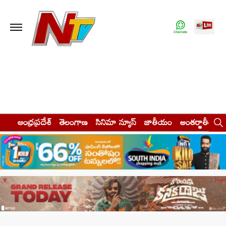
ఆంధ్రప్రదేశ్
తెలంగాణ
సినిమా న్యూస్
జాతీయం
అంతర్జాతీయం