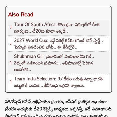
Also Read
Tour Of South Africa: సౌతాఫ్రికా షెడ్యూల్‌లో కీలక
మార్పులు.. టీ20లు కూడా అక్కడే..
2027 World Cup: వన్డే వరల్డ్ కప్‌కు కౌంట్ డౌన్ స్టార్ట్..
షెడ్యూల్ ప్రకటించిన ఐసీసీ.. ఈ తేదీల్లోనే..
Shubhman Gill: మైదానంలో విలవిలలాడిన గిల్..
నెట్స్‌లో ఊహించని ప్రమాదం.. అభిమానుల్లో పెరిగిన
ఆందోళన..
Team India Selection: 97 కేజీల బరువు ఉన్నా భారత్
జట్టులోకి ఎంపిక... బీసీసీఐపై ఆగ్రహ జ్వాలలు..
సదగోప్పన్ రమేష్ అభిప్రాయం ప్రకారం, ఐపీఎల్ ప్రదర్శన ఆధారంగా
శ్రేయస్ అయ్యర్‌కు టీ20 కెప్టెన్సీ బాధ్యతలు అప్పగిస్తే, అదే ప్రమాణాలను
పాటిదార్ విషయంలో ఎందుకు అనుసరించలేదన్న ప్రశ్న తలెత్తుతోంది.