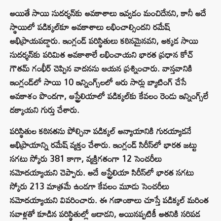
అయితే సాయి సుదర్శన్‌కు అవకాశాలు ఇవ్వడం మంచిదేనని, కానీ అదే
స్థాయిలో పడిక్కల్‌కూ అవకాశాలు లభించాల్సిందని రమేష్
అభిప్రాయపడ్డారు. ఇంగ్లండ్ పరిస్థితులు కఠినమైనవని, అక్కడ సాయి
సుదర్శన్‌కు పరిమిత అవకాశాలే లభించాయని భారత ప్రధాన కోచ్
గౌతమ్ గంభీర్ చెప్పిన వాదనను ఆయన ప్రశ్నించారు. వాస్తవానికి
ఇంగ్లండ్‌లో సాయి 10 ఇన్నింగ్స్‌లలో ఆరు సార్లు బ్యాటింగ్ చేసే
అవకాశం పొందగా, ఆస్ట్రేలియాలో పడిక్కల్‌కు కేవలం రెండు ఇన్నింగ్స్‌లే
దక్కాయని గుర్తు చేశారు.
పరిస్థితుల కఠినతను పోల్చినా పడిక్కల్ అన్యాయానికి గురయ్యాడనే
అభిప్రాయాన్ని రమేష్ వ్యక్తం చేశారు. ఇంగ్లండ్ సిరీస్‌లో భారత జట్టు
సగటు స్కోరు 381 కాగా, వ్యక్తిగతంగా 12 సెంచరీలు
నమోదయ్యాయని చెప్పారు. అదే ఆస్ట్రేలియా సిరీస్‌లో భారత సగటు
స్కోరు 213 మాత్రమే ఉండగా కేవలం మూడు సెంచరీలు
నమోదయ్యాయని వివరించారు. ఈ గణాంకాలు చూస్తే పడిక్కల్ మరింత
సవాళ్లతో కూడిన పరిస్థితుల్లో ఆడాడని, అయినప్పటికీ అతనికి సరిపడ