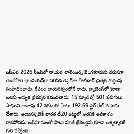
ఐపీఎల్ 2026 సీజన్‌లో రాయల్ చాలెంజర్స్ బెంగళూరును వరుసగా
రెండోసారి ఛాంపియన్‌గా నిలిపిన కెప్టెన్‌గా పాటిదార్ ప్రత్యేక గుర్తింపు
సంపాదించాడు. కేవలం నాయకత్వంలోనే కాదు, బ్యాటింగ్‌లో కూడా
అతను అద్భుత ప్రదర్శన కనబరిచాడు. 15 మ్యాచ్‌ల్లో 501 పరుగులు
సాధించి దాదాపు 42 సగటుతో పాటు 192.69 స్ట్రైక్ రేట్ నమోదు
చేశాడు. అయినప్పటికీ భారత టీ20 జట్టులో అతనికి అవకాశం
రాకపోవడం అభిమానులతో పాటు మాజీ క్రికెటర్లను కూడా ఆశ్చర్యానికి
గురి చేస్తోంది.