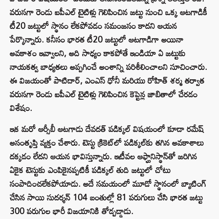
వరుసగా రెండు ఐపీఎల్ టైటిళ్లు గెలిపించిన జట్టు నుంచి ఒక్క ఆటగాడికీ
టీ20 జట్టులో స్థానం లేకపోవడం సమంజసం కాదని ఆయన
పేర్కొన్నారు. కనీసం భారత టీ20 జట్టులో ఆటగాడిగా అయినా
అవకాశం ఇవ్వాలని, అది సాధ్యం కాకపోతే ఇండియా ఏ జట్టుకు
నాయకత్వ బాధ్యతలు అప్పగించే అంశాన్ని పరిశీలించాలని సూచించారు.
ఈ విజయంతో పాటిదార్, ఎంఎస్ ధోనీ మరియు రోహిత్ శర్మ తర్వాత
వరుసగా రెండు ఐపీఎల్ టైటిళ్లు గెలిపించిన కెప్టెన్ల జాబితాలో చేరడం
విశేషం.
ఇక మరో ఆర్సీబీ ఆటగాడు దేవదత్ పడిక్కల్ విషయంలో కూడా రమేష్
అసంతృప్తి వ్యక్తం చేశారు. టెస్టు క్రికెట్‌లో పడిక్కల్‌కు తగిన అవకాశాలు
దక్కడం లేదని ఆయన భావిస్తున్నారు. ఇటీవల ఆఫ్ఘానిస్థాన్‌తో జరిగిన
ఏకైక టెస్టుకు ఎంపికైనప్పటికీ పడిక్కల్ తుది జట్టులో చోటు
సంపాదించలేకపోయాడు. అదే సమయంలో మూడో స్థానంలో బ్యాటింగ్
చేసిన సాయి సుదర్శన్ 104 బంతుల్లో 81 పరుగులు చేసి భారత జట్టు
300 పరుగుల భారీ విజయానికి తోడ్పడ్డాడు.