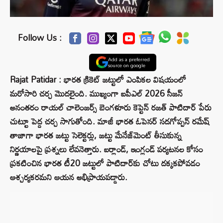
Follow Us :
Add as a preferred
source on google
Rajat Patidar : భారత క్రికెట్ జట్టులో ఎంపికల విషయంలో
మరోసారి చర్చ మొదలైంది. ముఖ్యంగా ఐపీఎల్ 2026 సీజన్
అనంతరం రాయల్ చాలెంజర్స్ బెంగళూరు కెప్టెన్ రజత్ పాటిదార్ పేరు
చుట్టూ పెద్ద చర్చ సాగుతోంది. మాజీ భారత ఓపెనర్ సదగోప్పన్ రమేష్
తాజాగా భారత జట్టు సెలెక్టర్లు, జట్టు మేనేజ్‌మెంట్ తీసుకున్న
నిర్ణయాలపై ప్రశ్నలు లేవనెత్తారు. ఐర్లాండ్, ఇంగ్లండ్ పర్యటనల కోసం
ప్రకటించిన భారత టీ20 జట్టులో పాటిదార్‌కు చోటు దక్కకపోవడం
ఆశ్చర్యకరమని ఆయన అభిప్రాయపడ్డారు.