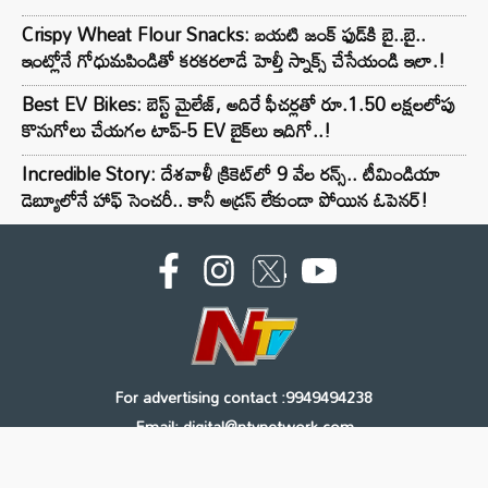
Crispy Wheat Flour Snacks: బయటి జంక్ ఫుడ్‌కి బై..బై..
ఇంట్లోనే గోధుమపిండితో కరకరలాడే హెల్తీ స్నాక్స్ చేసేయండి ఇలా.!
Best EV Bikes: బెస్ట్ మైలేజ్, అదిరే ఫీచర్లతో రూ.1.50 లక్షలలోపు
కొనుగోలు చేయగల టాప్-5 EV బైక్‌లు ఇదిగో..!
Incredible Story: దేశవాళీ క్రికెట్‌లో 9 వేల రన్స్.. టీమిండియా
డెబ్యూలోనే హాఫ్ సెంచరీ.. కానీ అడ్రస్ లేకుండా పోయిన ఓపెనర్!
For advertising contact :9949494238
Email: digital@ntvnetwork.com
Copyright © 2000 - 2026 - NTV