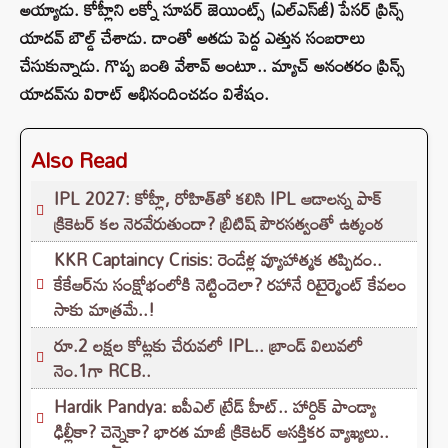
అయ్యాడు. కోహ్లీని లక్నో సూపర్‌ జెయింట్స్‌ (ఎల్ఎస్‌జీ) పేసర్ ప్రిన్స్‌
యాదవ్‌ బౌల్డ్‌ చేశాడు. దాంతో అతడు పెద్ద ఎత్తున సంబరాలు
చేసుకున్నాడు. గొప్ప బంతి వేశావ్ అంటూ.. మ్యాచ్ అనంతరం ప్రిన్స్‌
యాదవ్‌ను విరాట్ అభినందించడం విశేషం.
Also Read
IPL 2027: కోహ్లీ, రోహిత్‌తో కలిసి IPL ఆడాలన్న పాక్‌
క్రికెటర్‌ కల నెరవేరుతుందా? బ్రిటిష్ పౌరసత్వంతో ఉత్కంఠ
KKR Captaincy Crisis: రెండేళ్ల వ్యూహాత్మక తప్పిదం..
కేకేఆర్‌ను సంక్షోభంలోకి నెట్టిందెలా? రహానే రిటైర్మెంట్ కేవలం
సాకు మాత్రమే..!
రూ.2 లక్షల కోట్లకు చేరువలో IPL.. బ్రాండ్ విలువలో
నెం.1గా RCB..
Hardik Pandya: ఐపీఎల్ ట్రేడ్ హీట్.. హార్దిక్ పాండ్యా
ఢిల్లీకా? చెన్నైకా? భారత మాజీ క్రికెటర్ ఆసక్తికర వ్యాఖ్యలు..