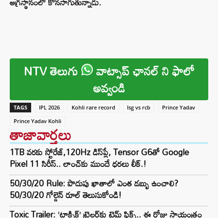
అగ్రస్థానంలో కొనసాగుతున్నాడు.
NTV తెలుగు
వాట్సాప్ ఛానల్ ని ఫాలో
అవ్వండి
TAGS
IPL 2026
Kohli rare record
lsg vs rcb
Prince Yadav
Prince Yadav Kohli
తాజావార్తలు
1TB వరకు స్టోరేజ్,120Hz డిస్‌ప్లే, Tensor G6తో Google
Pixel 11 సిరీస్.. లాంచ్⁭కు ముందే ధరలు లీక్.!
50/30/20 Rule: పొదుపు ఖాతాలో ఎంత డబ్బు ఉంచాలి?
50/30/20 గోల్డెన్ రూల్ తెలుసుకోండి!
Toxic Trailer: ‘టాక్సిక్’ ట్రైలర్‌కు టైమ్ ఫిక్స్.. ఈ రోజు సాయంత్రం