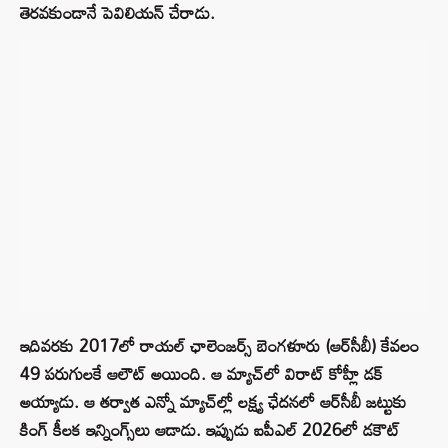
తెరవకుండానే పెవిలియన్ చేరాడు.
ఇదివరకు 2017లో రాయల్ ఛాలెంజర్స్ బెంగళూరు (ఆర్‌సీబీ) కేవలం
49 పరుగులకే ఆలౌట్ అయింది. ఆ మ్యాచ్‌లో విరాట్ కోహ్లీ డక్
అయ్యాడు. ఆ తర్వాత ఎన్నో మ్యాచ్‌ల్లో లక్ష్య ఛేదనలో ఆర్‌సీబీ జట్టుకు
కింగ్ కీలక ఇన్నింగ్స్‌లు ఆడాడు. ఇప్పుడు ఐపీఎల్ 2026లో డకౌట్