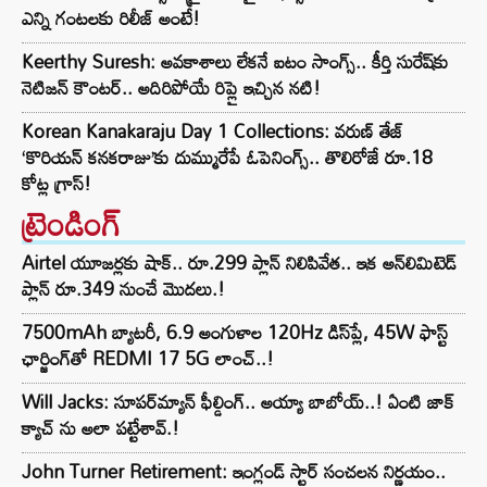
ఎన్ని గంటలకు రిలీజ్ అంటే!
Keerthy Suresh: అవకాశాలు లేకనే ఐటం సాంగ్స్.. కీర్తి సురేష్‌కు
నెటిజన్ కౌంటర్.. అదిరిపోయే రిప్లై ఇచ్చిన నటి!
Korean Kanakaraju Day 1 Collections: వరుణ్ తేజ్
‘కొరియన్ కనకరాజు’కు దుమ్మురేపే ఓపెనింగ్స్.. తొలిరోజే రూ.18
కోట్ల గ్రాస్!
ట్రెండింగ్‌
Airtel యూజర్లకు షాక్.. రూ.299 ప్లాన్ నిలిపివేత.. ఇక అన్‌లిమిటెడ్
ప్లాన్ రూ.349 నుంచే మొదలు.!
7500mAh బ్యాటరీ, 6.9 అంగుళాల 120Hz డిస్‌ప్లే, 45W ఫాస్ట్
ఛార్జింగ్‌తో REDMI 17 5G లాంచ్..!
Will Jacks: సూపర్‌మ్యాన్ ఫీల్డింగ్.. అయ్యా బాబోయ్..! ఏంటి జాక్
క్యాచ్ ను అలా పట్టేశావ్.!
John Turner Retirement: ఇంగ్లండ్ స్టార్ సంచలన నిర్ణయం..