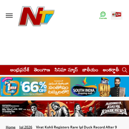
ఆంధ్రప్రదేశ్
తెలంగాణ
సినిమా న్యూస్
జాతీయం
అంతర్జాతీయం
Home
Ipl 2026
Virat Kohli Registers Rare Ipl Duck Record After 9