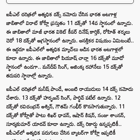
ఐపీఎల్ చరిత్రలో అత్యధిక డక్స్ నమోదు చేసిన భారత ఆటగాళ్ల
జాబితాలో విరాట్ కోహ్లీ ప్రస్తుతం 11 డక్స్‌తో 14వ స్థానంలో ఉన్నాడు.
ఈ జాబితాలో మాజీ భారత వికెట్ కీపర్ దినేష్ కార్తిక్, రోహిత్ శర్మలు
చెరో 18 డక్స్‌తో అగ్రస్థానంలో ఉన్నారు. ఆసక్తికర విషయం ఏమిటంటే..
ఈ ఇద్దరూ ఐపీఎల్‌లో అత్యధిక మ్యాచ్‌లు ఆడిన భారత ఆటగాళ్లలో
కూడా ఉన్నారు. ఈ జాబితాలో పియూష్ చావ్లా 16 డక్స్‌తో మూడో
స్థానంలో ఉండగా.. మన్‌దీప్ సింగ్, అజింక్య రహానేలు 15 డక్స్‌తో
తదుపరి స్థానాల్లో ఉన్నారు.
ఐపీఎల్ చరిత్రలో మనీష్ పాండే, అంబటి రాయుడులు 14 డక్స్ నమోదు
చేశారు. 13 డక్స్‌తో హర్భజన్ సింగ్, పార్థివ్ పటేల్ ఉన్నారు. 12
డక్స్‌తో రవిచంద్రన్ అశ్విన్, గౌతమ్ గంభీర్ కొనసాగుతున్నారు. 11
డక్స్‌తో కోహ్లీతో పాటు శిఖర్ ధావన్, ఇషాన్ కిషన్, సంజు శాంసన్,
సూర్యకుమార్ యాదవ్ కూడా ఉన్నారు. డక్స్ రికార్డు ఉన్నప్పటికీ..
ఐపీఎల్‌లో అత్యధిక పరుగులు చేసిన బ్యాటర్‌గా కోహ్లీ ఇప్పటికీ