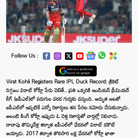
Follow Us :
Add as a preferred
source on google
Virat Kohli Registers Rare IPL Duck Record: క్రికెట్
దిగ్గజం విరాట్ కోహ్లీ పేరు చెబితే.. ప్రతి ఒక్కరికి ఇండియన్ ప్రీమియర్
లీగ్ (ఐపీఎల్‌)లో పరుగుల వరద గుర్తుకు వస్తుంది. అద్భుత ఆటతో
ఐపీఎల్‌లో ఇప్పటికే ఎన్నో రికార్డులు తన పేరిట నమోదు చేసుకున్నాడు.
అలంటి కింగ్ కోహ్లీ ఇప్పుడు ఓ చెత్త రికార్డుతో వార్తల్లో నిలిచాడు.
దాదాపు తొమ్మిదేళ్ల తర్వాత ఐపీఎల్‌లో ఛేదనలో విరాట్ డకౌట్
అయ్యాడు. 2017 తర్వాత తొలిసారి లక్ష ఛేదనలో కోహ్లీ ఖాతా