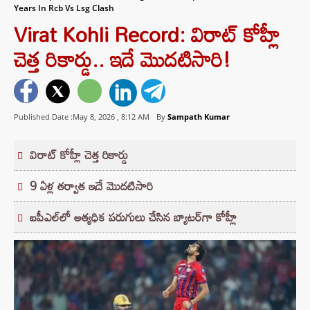
Years In Rcb Vs Lsg Clash
Virat Kohli Record: విరాట్ కోహ్లీ
చెత్త రికార్డు.. ఇదే మొదటిసారి!
Published Date :May 8, 2026 ,
8:12 AM
By
Sampath Kumar
విరాట్ కోహ్లీ చెత్త రికార్డు
9 ఏళ్ల తర్వాత ఇదే మొదటిసారి
ఐపీఎల్‌లో అత్యధిక పరుగులు చేసిన బ్యాటర్‌గా కోహ్లీ