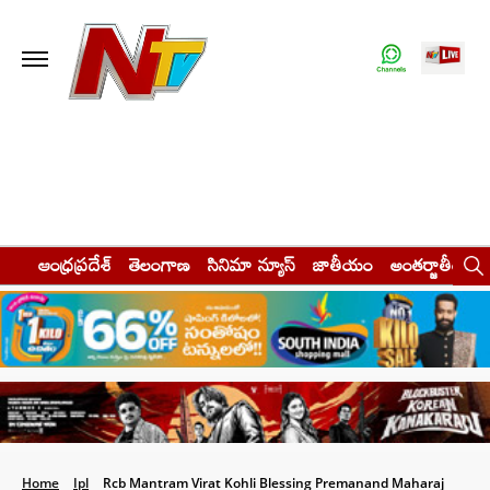
ఆంధ్రప్రదేశ్
తెలంగాణ
సినిమా న్యూస్
జాతీయం
అంతర్జాతీయం
Home
Ipl
Rcb Mantram Virat Kohli Blessing Premanand Maharaj