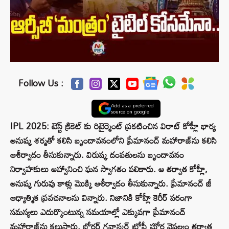
Follow Us :
Add as a preferred
source on google
IPL 2025: టెస్ట్ క్రికెట్ కు రిటైర్మెంట్ ప్రకటించిన విరాట్ కోహ్లీ భార్య
అనుష్క శర్మతో కలిసి బృందావనంలోని ప్రేమానంద్ మహారాజ్‌ను కలిసి
ఆశీర్వాదం తీసుకున్నారు. విరుష్క దంపతులను బృందావనం
నిర్వాహకులు ఆహ్వానించి ఘన స్వాగతం పలికారు. ఆ తర్వాత కోహ్లీ,
అనుష్క గురువు కాళ్లు మొక్కి ఆశీర్వాదం తీసుకున్నారు. ప్రేమానంద్ జీ
ఆధ్యాత్మిక ప్రవచనాలను విన్నారు. నిజానికి కోహ్లీ కెరీర్ పరంగా
సమస్యలు ఎదుర్కొంటున్న సమయాల్లో ఎక్కువగా ప్రేమానంద్
మహారాజ్‌ను కలుస్తారు. బోర్డర్ గవాస్కర్ ట్రోఫీ ఘోర వైఫల్యం తర్వాత