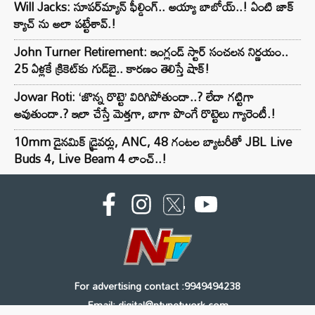
Will Jacks: సూపర్‌మ్యాన్ ఫీల్డింగ్.. అయ్యా బాబోయ్..! ఏంటి జాక్
క్యాచ్ ను అలా పట్టేశావ్.!
John Turner Retirement: ఇంగ్లండ్ స్టార్ సంచలన నిర్ణయం..
25 ఏళ్లకే క్రికెట్‌కు గుడ్‌బై.. కారణం తెలిస్తే షాక్!
Jowar Roti: ‘జొన్న రొట్టె’ విరిగిపోతుందా..? లేదా గట్టిగా
అవుతుందా.? ఇలా చేస్తే మెత్తగా, బాగా పొంగే రొట్టెలు గ్యారెంటీ.!
10mm డైనమిక్ డ్రైవర్లు, ANC, 48 గంటల బ్యాటరీతో JBL Live
Buds 4, Live Beam 4 లాంచ్..!
For advertising contact :9949494238
Email: digital@ntvnetwork.com