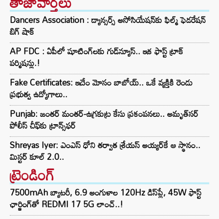
తాజావార్తలు
Dancers Association : డ్యాన్సర్స్ అసోసియేషన్‌కు ఫిల్మ్ ఫెడరేషన్
బిగ్ షాక్
AP FDC : ఏపీలో షూటింగ్‌లకు గుడ్‌న్యూస్.. ఇక ఫాస్ట్ ట్రాక్
పర్మిషన్లు.!
Fake Certificates: ఇదేం మోసం బాబోయ్.. ఒకే వ్యక్తికి రెండు
ప్రభుత్వ ఉద్యోగాలు..
Punjab: జంతర్ మంతర్-ఉగ్రకుట్ర కేసు ప్రకంపనలు.. అమృత్‌సర్
పోలీస్ చీఫ్‌కు ట్రాన్స్‌ఫర్
Shreyas Iyer: ఎంఎస్ ధోని తర్వాత శ్రేయస్ అయ్యర్‌కే ఆ స్థానం..
మిస్టర్ కూల్ 2.0..
ట్రెండింగ్‌
7500mAh బ్యాటరీ, 6.9 అంగుళాల 120Hz డిస్‌ప్లే, 45W ఫాస్ట్
ఛార్జింగ్‌తో REDMI 17 5G లాంచ్..!