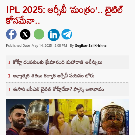
IPL 2025: ఆర్సీబీ ‘మంత్రం’.. టైటిల్
కోసమేనా..
Published Date :May 14, 2025 ,
5:08 PM
By
Gogikar Sai Krishna
కోహ్లీ దంపతులకు ప్రేమానంద్ మహారాజ్ ఆశీస్సులు
ఆధ్యాత్మిక శరణు తర్వాత ఆర్సీబీ పయనం జోరు
ఈసారి ఐపీఎల్ టైటిల్ కోహ్లీదేనా? ఫ్యాన్స్‌ ఆశాభావం