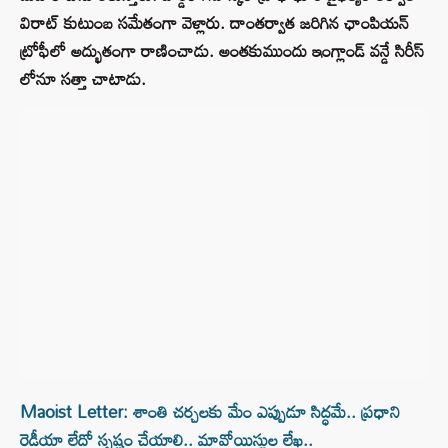
విరాట్ కుటుంబ సమేతంగా వెళ్లారు. దాంతర్వాత జరిగిన ఛాంపియన్
ట్రోఫీలో అద్భుతంగా రాణించాడు. అంతకుముందు ఇంగ్లాండ్ వన్డే సిరీస్
లోనూ సత్తా చాటాడు.
Maoist Letter: శాంతి చర్చలకు మేం ఎప్పుడూ సిద్ధమే.. ప్రధాని
రెడీయా లేదో స్పష్టం చేయాలి.. మావోయిస్టుల లేఖ..