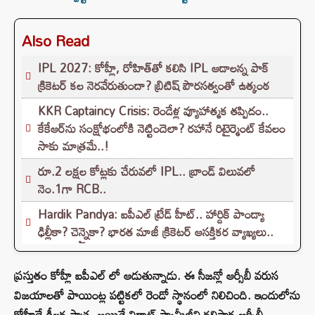
Also Read
IPL 2027: కోహ్లీ, రోహిత్‌తో కలిసి IPL ఆడాలన్న పాక్‌
క్రికెటర్‌ కల నెరవేరుతుందా? బ్రిటిష్ పౌరసత్వంతో ఉత్కంఠ
KKR Captaincy Crisis: రెండేళ్ల వ్యూహాత్మక తప్పిదం..
కేకేఆర్‌ను సంక్షోభంలోకి నెట్టిందెలా? రహానే రిటైర్మెంట్ కేవలం
సాకు మాత్రమే..!
రూ.2 లక్షల కోట్లకు చేరువలో IPL.. బ్రాండ్ విలువలో
నెం.1గా RCB..
Hardik Pandya: ఐపీఎల్ ట్రేడ్ హీట్.. హార్దిక్ పాండ్యా
ఢిల్లీకా? చెన్నైకా? భారత మాజీ క్రికెటర్ ఆసక్తికర వ్యాఖ్యలు..
ప్రస్తుతం కోహ్లీ ఐపీఎల్ లో ఆడుతున్నాడు. ఈ సీజన్లో ఆర్సీబీ వరుస
విజయాలతో పాయింట్ల పట్టికలో రెండో స్థానంలో నిలిచింది. ఇందులోను
కోహ్లీదే కీలక పాత్ర. అయితే విరాట్ స్వామీజీని కలిసాక ఆర్సీబీ