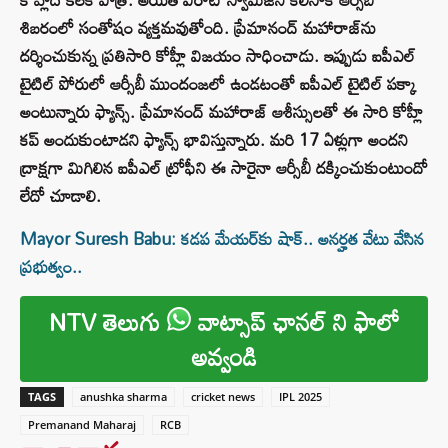
శిబరంలో సంతోషం వ్యక్తమవుతోంది. ప్రేమానంద్ మహారాజ్‌ను
దర్శించుకున్న ప్రతిసారి కోహ్లీ విజయం సాధించాడు. ఇప్పుడు ఐపీఎల్
టైటిల్ పోరులో ఆర్సీబీ ముందంజలో ఉండటంతో ఐపీఎల్ టైటిల్ పక్కా
అంటున్నారు ఫ్యాన్స్. ప్రేమానంద్ మహారాజ్‌ ఆశీస్సులతో ఈ సారి కోహ్లీ
కప్ అందుకుంటాడని ఫ్యాన్స్ భావిస్తున్నారు. మరి 17 ఏళ్లుగా అందని
ద్రాక్షగా మిగిలిన ఐపీఎల్ ట్రోఫీని ఈ సారైనా ఆర్సీబీ దక్కించుకుంటుందో
లేదో చూడాలి.
Mayor Suresh Babu: కడప మేయర్‌కు షాక్‌.. అనర్హత వేటు వేసిన
ప్రభుత్వం..
NTV తెలుగు
వాట్సాప్ ఛానల్ ని ఫాలో
అవ్వండి
TAGS
anushka sharma
cricket news
IPL 2025
Premanand Maharaj
RCB