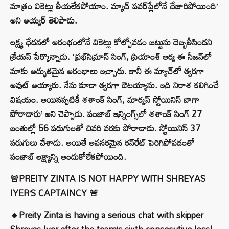
మాత్రం వికెట్లు తీయలేకపోయాం. మ్యాచ్ పవర్‌ప్లేలోనే చేజారిపోయింది’
అని అయ్యర్ తెలిపాడు.
లక్ష్య ఛేదనలో ఆరంభంలోనే వికెట్లు కోల్పోవడం జట్టును దెబ్బతీసిందని
శ్రేయస్ పేర్కొన్నాడు. ‘ప్రభ్‌సిమ్రాన్ సింగ్, ప్రియాంశ్ ఆర్య ఈ సీజన్‌లో
మాకు అద్భుతమైన ఆరంభాలు ఇచ్చారు. కానీ ఈ మ్యాచ్‌లో త్వరగా
అవుట్ అయ్యారు. నేను కూడా త్వరగా ఔటయ్యాను. ఇది నిరాశ కలిగించే
విషయం. అయినప్పటికీ శశాంక్ సింగ్, మార్కస్ స్టోయినిస్ బాగా
పోరాడారు’ అని చెప్పాడు. పంజాబ్ ఇన్నింగ్స్‌లో శశాంక్ సింగ్ 27
బంతుల్లో 56 పరుగులతో చివరి వరకు పోరాడాడు. స్టోయినిస్ 37
పరుగులు చేశాడు. అయితే అవసరమైన రన్‌రేట్ పెరిగిపోవడంతో
పంజాబ్ లక్ష్యాన్ని అందుకోలేకపోయింది.
🚨PREITY ZINTA IS NOT HAPPY WITH SHREYAS
IYER’S CAPTAINCY 🚨
🔸Preity Zinta is having a serious chat with skipper