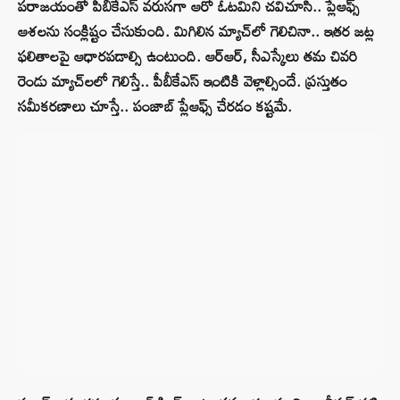
పరాజయంతో పీబీకేఎస్ వరుసగా ఆరో ఓటమిని చవిచూసి.. ప్లేఆఫ్స్
ఆశలను సంక్లిష్టం చేసుకుంది. మిగిలిన మ్యాచ్‌లో గెలిచినా.. ఇతర జట్ల
ఫలితాలపై ఆధారపడాల్సి ఉంటుంది. ఆర్ఆర్, సీఎస్కేలు తమ చివరి
రెండు మ్యాచ్‌లలో గెలిస్తే.. పీబీకేఎస్ ఇంటికి వెళ్లాల్సిందే. ప్రస్తుతం
సమీకరణాలు చూస్తే.. పంజాబ్ ప్లేఆఫ్స్ చేరడం కష్టమే.