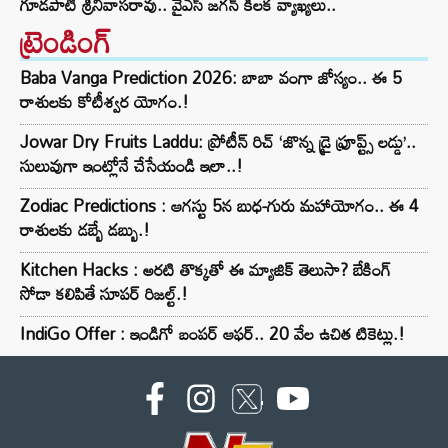
గూడపాటి శ్రీనివాసరావు.. వైఎస్‌ జగన్‌ కీలక వ్యాఖ్యలు..
ట్రెండింగ్‌
Baba Vanga Prediction 2026: బాబా వంగా జోస్యం.. ఈ 5
రాశులకు కోటీశ్వర యోగం.!
Jowar Dry Fruits Laddu: ప్రోటీన్ రిచ్ ‘జొన్న డ్రై ఫ్రూప్ట్స్ లడ్డు’..
సులువుగా ఇంట్లోనే చేసేయండి ఇలా..!
Zodiac Predictions : ఆగస్టు 5న బుధ-గురు మహాయోగం.. ఈ 4
రాశులకు డబ్బే డబ్బు.!
Kitchen Hacks : అరటి తొక్కతో ఈ మ్యాజిక్ తెలుసా? బేకింగ్
సోడా కలిపితే సూపర్ రిజల్ట్.!
IndiGo Offer : ఇండిగో బంపర్ ఆఫర్.. 20 వేల ఉచిత టికెట్లు.!