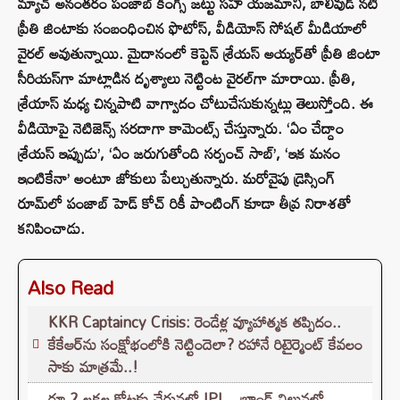
మ్యాచ్ అనంతరం పంజాబ్ కింగ్స్‌ జట్టు సహ యజమాని, బాలీవుడ్ నటి
ప్రీతి జింటాకు సంబంధించిన ఫొటోస్, వీడియోస్ సోషల్ మీడియాలో
వైరల్ అవుతున్నాయి. మైదానంలో కెప్టెన్ శ్రేయస్ అయ్యర్‌తో ప్రీతి జింటా
సీరియస్‌గా మాట్లాడిన దృశ్యాలు నెట్టింట వైరల్‌గా మారాయి. ప్రీతి,
శ్రేయాస్ మధ్య చిన్నపాటి వాగ్వాదం చోటుచేసుకున్నట్లు తెలుస్తోంది. ఈ
వీడియోపై నెటిజెన్స్ సరదాగా కామెంట్స్ చేస్తున్నారు. ‘ఏం చేద్దాం
శ్రేయస్ ఇప్పుడు’, ‘ఏం జరుగుతోంది సర్పంచ్ సాబ్’, ‘ఇక మనం
ఇంటికేనా’ అంటూ జోకులు పేల్చుతున్నారు. మరోవైపు డ్రెస్సింగ్
రూమ్‌లో పంజాబ్ హెడ్ కోచ్ రికీ పాంటింగ్ కూడా తీవ్ర నిరాశతో
కనిపించాడు.
Also Read
KKR Captaincy Crisis: రెండేళ్ల వ్యూహాత్మక తప్పిదం..
కేకేఆర్‌ను సంక్షోభంలోకి నెట్టిందెలా? రహానే రిటైర్మెంట్ కేవలం
సాకు మాత్రమే..!
రూ.2 లక్షల కోట్లకు చేరువలో IPL.. బ్రాండ్ విలువలో