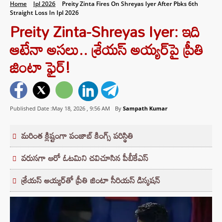
Home
Ipl 2026
Preity Zinta Fires On Shreyas Iyer After Pbks 6th
Straight Loss In Ipl 2026
Preity Zinta-Shreyas Iyer: ఇది
ఆటేనా అసలు.. శ్రేయస్ అయ్యర్‌పై ప్రీతి
జింటా ఫైర్!
Published Date :May 18, 2026 ,
9:56 AM
By
Sampath Kumar
మరింత క్లిష్టంగా పంజాబ్ కింగ్స్‌ పరిస్థితి
వరుసగా ఆరో ఓటమిని చవిచూసిన పీబీకేఎస్
శ్రేయస్ అయ్యర్‌తో ప్రీతి జింటా సీరియస్ డిస్కషన్