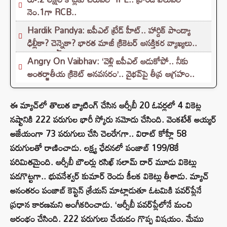
నెం.1గా RCB..
Hardik Pandya: ఐపీఎల్ ట్రేడ్ హీట్.. హార్దిక్ పాండ్యా
ఢిల్లీకా? చెన్నైకా? భారత మాజీ క్రికెటర్ ఆసక్తికర వ్యాఖ్యలు..
Angry On Vaibhav: ‘వెళ్లి ఐపీఎల్ ఆడుకోపో.. నీకు
అంతర్జాతీయ క్రికెట్ అనవసరం’.. వైభవ్‌పై తీవ్ర ఆగ్రహం..
ఈ మ్యాచ్‌లో తొలుత బ్యాటింగ్ చేసిన ఆర్సీబీ 20 ఓవర్లలో 4 వికెట్ల
నష్టానికి 222 పరుగుల భారీ స్కోరు నమోదు చేసింది. వెంకటేశ్ అయ్యర్
అజేయంగా 73 పరుగులు చేసి చెలరేగగా.. విరాట్ కోహ్లీ 58
పరుగులతో రాణించాడు. లక్ష్య ఛేదనలో పంజాబ్ 199/8కే
పరిమితమైంది. ఆర్సీబీ బౌలర్లు రసిఖ్ సలామ్ దార్ మూడు వికెట్లు
పడగొట్టగా.. భువనేశ్వర్ కుమార్ రెండు కీలక వికెట్లు తీశాడు. మ్యాచ్
అనంతరం పంజాబ్ కెప్టెన్ శ్రేయస్ మాట్లాడుతూ ఓటమికి పవర్‌ప్లేనే
ప్రధాన కారణమని అంగీకరించాడు. ‘ఆర్సీబీ పవర్‌ప్లేలోనే మంచి
ఆరంభం చేసింది. 222 పరుగులు చేయడం గొప్ప విషయం. మేము