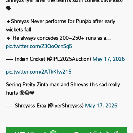
Shreyas Iyer after the team’s sixth consecutive loss!
🗣️
🔸Shreyas Never performs for Punjab after early
wickets fall
🔸 He always concedes 200–250+ runs as a…
pic.twitter.com/23QoOcnSq5
— Indian Cricket (@IPL2025Auction)
May 17, 2026
pic.twitter.com/2ATkKfw215
Seeing Preity Zinta man and Shreyas this sad really
hurts 🥺😭💔
— Shreyass Eraa (@IyerShreyass)
May 17, 2026