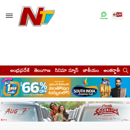
ఆంధ్రప్రదేశ్
తెలంగాణ
సినిమా న్యూస్
జాతీయం
అంతర్జాతీయం