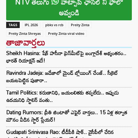
NTV తెలుగు
వాట్సాప్ ఛానల్ ని ఫాలో
అవ్వండి
TAGS
IPL 2026
pbks vs rcb
Preity Zinta
Preity Zinta Shreyas
Preity Zinta viral video
తాజావార్తలు
Sheikh Hasina: షేక్ హసీనా ప్రెస్‌మీట్‌పై బంగ్లాదేశ్ అభ్యంతరం..
భారత్ రియాక్షన్ ఇదే!
Ravindra Jadeja: జడేజాలో మైండ్ బ్లోయింగ్ చేంజ్.. సీక్రెట్
బయటపెట్టిన పుజారా..
Tamil Politics: కరుణానిధి, జయలలితకు తప్పలేదు.. ఇప్పుడు
ఉదయనిధి స్టాలిన్ వంతు..
Dating Rumors: ప్రీతి జింటాతో ఎఫైర్ వార్తలు.. 15 ఏళ్ల తర్వాత
మౌనం వీడిన స్టార్ ప్లేయర్!
Gudapati Srinivasa Rao: టీడీపీకి షాక్‌.. వైసీపీలో చేరిన