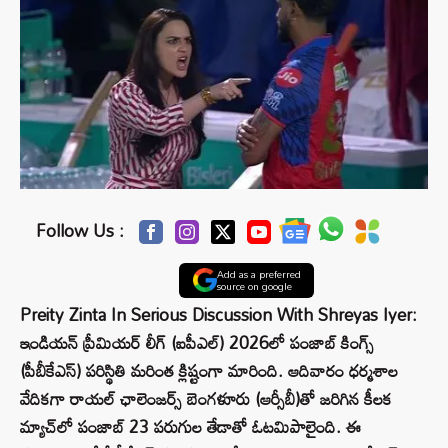
Follow Us :
Add as a preferred
source on google
Preity Zinta In Serious Discussion With Shreyas Iyer:
ఇండియన్ ప్రీమియర్ లీగ్‌ (ఐపీఎల్) 2026లో పంజాబ్ కింగ్స్‌
(పీబీకేఎస్) పరిస్థితి మరింత క్లిష్టంగా మారింది. ఆదివారం ధర్మశాల
వేదికగా రాయల్ ఛాలెంజర్స్ బెంగళూరు (ఆర్సీబీ)తో జరిగిన కీలక
మ్యాచ్‌లో పంజాబ్ 23 పరుగుల తేడాతో ఓటమిపాలైంది. ఈ