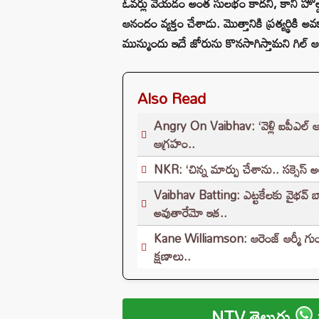
ఓవర్లు వేయడం అంత సులభం కాదని, కానీ హోల్డర్
ఆనందం వ్యక్తం చేశాడు. మొత్తానికి ప్రత్యర
మున్ముందు ఇదే జోరును కొనసాగిస్తామని గిల్ ఆ
Also Read
Angry On Vaibhav: ‘వెళ్లి ఐపీఎల్ ఆడు
ఆగ్రహం..
NKR: ‘చిన్న మార్పు చేశాను.. సక్సెస్ అయ
Vaibhav Batting: ఎట్టకేలకు వైభవ్ బ్య
అవుతారేమో ఇక..
Kane Williamson: ఆరెంజ్ ఆర్మీ గుండెల
క్షణాలు..
NTV తెలుగు