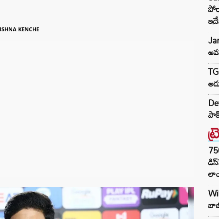
పోర
ఇద
ISHNA KENCHE
Ja
అవస
TG 
అడు
De
పాక
ట్
75
డిస
లాం
Wil
బాబ