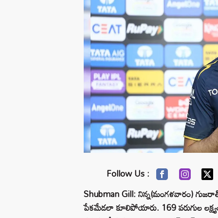
Follow Us :
Shubman Gill: నిన్న(మంగళవారం) గుజరాత్ టైటా
పేకమేడలా కూలిపోయారు. 169 పరుగుల లక్ష్యంత