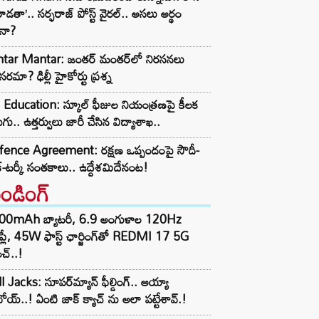
ాడతా’.. సర్ఫరాజ్ పోస్ట్ వైరల్.. అసలు అర్థం
ేనా?
ntar Mantar: జంతర్ మంతర్‌లో నిరసనలు
రమా? ఢిల్లీ హైకోర్టు ప్రశ్న
Education: స్కూల్ ఫీజుల నియంత్రణపై కీలక
గు.. ఉత్తర్వులు జారీ చేసిన విద్యాశాఖ..
fence Agreement: రక్షణ ఒప్పందంపై సౌదీ-
్-టర్కీ సంతకాలు.. ఉద్దేశమిదేనంట!
రెండింగ్‌
00mAh బ్యాటరీ, 6.9 అంగుళాల 120Hz
్‌ప్లే, 45W ఫాస్ట్ ఛార్జింగ్‌తో REDMI 17 5G
చ్..!
l Jacks: సూపర్‌మ్యాన్ ఫీల్డింగ్.. అయ్యా
ోయ్..! ఏంటి జాక్ క్యాచ్ ను అలా పట్టేశావ్.!