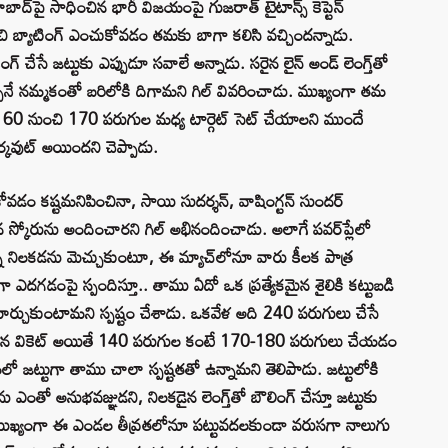
బాద్‌పై సాధించిన భారీ విజయంపై గుజరాత్ టైటాన్స్ కెప్టెన్
లిచి బ్యాటింగ్ ఎంచుకోవడం తమకు బాగా కలిసి వచ్చిందన్నాడు.
 చేసే జట్టుకు ఎప్పుడూ సవాలే అన్నాడు. సరైన లైన్ అండ్ లెంగ్త్‌తో
చేయొచ్చనే నమ్మకంతో బరిలోకి దిగామని గిల్ వివరించాడు. ముఖ్యంగా తమ
కుని 160 నుంచి 170 పరుగుల మధ్య టార్గెట్ సెట్ చేయాలని ముందే
వర్కవుట్ అయిందని చెప్పాడు.
 కష్టమనిపించినా, సాయి సుదర్శన్, వాషింగ్టన్ సుందర్
న స్కోరును అందించారని గిల్ అభినందించాడు. అలాగే పవర్‌ప్లేలో
న్న నిలకడను మెచ్చుకుంటూ, ఈ మ్యాచ్‌లోనూ వారు కీలక పాత్ర
 ఎదగడంపై స్పందిస్తూ.. తాము ఏదో ఒక ప్రత్యేకమైన శైలికి కట్టుబడి
మార్చుకుంటామని స్పష్టం చేశాడు. ఒకవేళ అది 240 పరుగులు చేసే
టమైన వికెట్ అయితే 140 పరుగుల కంటే 170-180 పరుగులు చేయడం
ట్టుగా తాము చాలా స్పష్టతతో ఉన్నామని తెలిపాడు. జట్టులోకి
 ఎంతో అనుభవజ్ఞుడని, నిలకడైన లెంగ్త్‌తో బౌలింగ్ చేస్తూ జట్టుకు
ాడు. ముఖ్యంగా ఈ ఎండల తీవ్రతలోనూ పట్టువదలకుండా వరుసగా నాలుగు