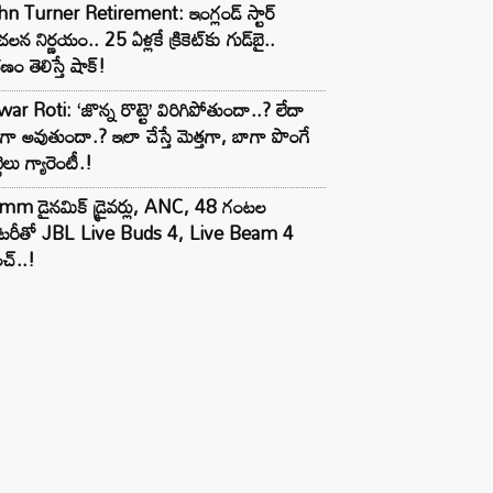
n Turner Retirement: ఇంగ్లండ్ స్టార్
లన నిర్ణయం.. 25 ఏళ్లకే క్రికెట్‌కు గుడ్‌బై..
ణం తెలిస్తే షాక్!
ar Roti: ‘జొన్న రొట్టె’ విరిగిపోతుందా..? లేదా
టిగా అవుతుందా.? ఇలా చేస్తే మెత్తగా, బాగా పొంగే
టెలు గ్యారెంటీ.!
mm డైనమిక్ డ్రైవర్లు, ANC, 48 గంటల
యాటరీతో JBL Live Buds 4, Live Beam 4
చ్..!