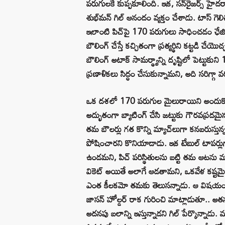
పరుగులకే కుప్పకూలింది. ఇక, సన్‌రైజర్స్ హైదరా
శుభ్‌మన్ గిల్ ఆనందం వ్యక్తం చేశాడు. టాస్ గె
ఇలాంటి పిచ్‌పై 170 పరుగులు సాధించడం ఛేజింగ్
బౌలింగ్ చేస్తే కచ్చితంగా ప్రత్యర్థిని కట్టడి 
బౌలింగ్ అటాక్ సామర్థ్యాన్ని దృష్టిలో పెట్టు
ప్రణాళికలు సిద్ధం చేసుకున్నామని, అది సరిగ్గా 
ఒక దశలో 170 పరుగుల మైలురాయిని అందుకోవడం
అద్భుతంగా బ్యాటింగ్ చేసి జట్టుకు గౌరవప్రదమై
తమ బౌలర్లు గత కొన్ని మ్యాచ్‌లుగా కనబరుస్తు
పోషించారని కొనియాడాడు. ఇక టేబుల్ టాపర్లుగా
ఉండమని, పిచ్ పరిస్థితులను బట్టి తమ ఆటను 
వికెట్ అయితే అలాగే ఆడతామని, ఒకవేళ కష్
ఎంత కీలకమో తమకు తెలుసన్నాడు. ఆ విషయంలో జ
జాసన్ హోల్డర్ రాక గురించి మాట్లాడుతూ.. అతను
అదనపు బలాన్ని ఇస్తున్నాడని గిల్ పేర్కొన్న