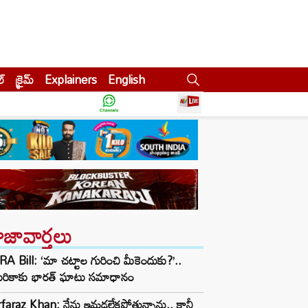
ల్
క్రైమ్
Explainers
English
ాజావార్తలు
A Bill: ‘మా చట్టాల గురించి మీకెందుకు?’..
ెరికాకు భారత్ ఘాటు సమాధానం
faraz Khan: నేను ఇమడలేకపోతున్నాను.. కానీ