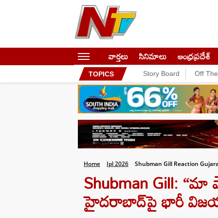
వార్తలు
సినిమాలు
ఆంధ్రప్రదేశ్
Story Board
Off Th
TOPICS
Home
Ipl 2026
Shubman Gill Reaction Gujara
Shubman Gill: “మా ప్ల
హైదరాబాద్‌పై భారీ విజయం