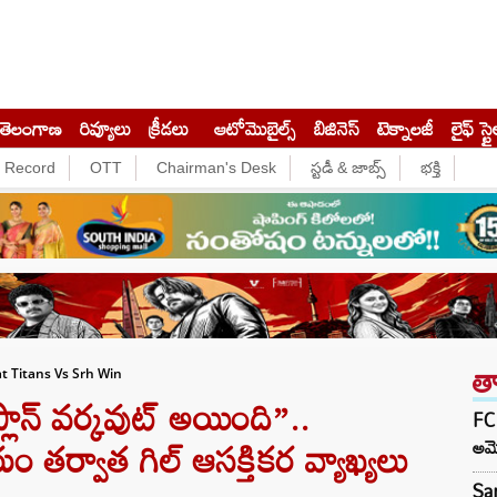
తెలంగాణ
రివ్యూలు
క్రీడలు
ఆటోమొబైల్స్
బిజినెస్‌
టెక్నాలజీ
లైఫ్ స్టై
e Record
OTT
Chairman's Desk
స్టడీ & జాబ్స్
భక్తి
త
t Titans Vs Srh Win
ాన్ వర్కవుట్ అయింది”..
FCR
 తర్వాత గిల్ ఆసక్తికర వ్యాఖ్యలు
అమ
Sar