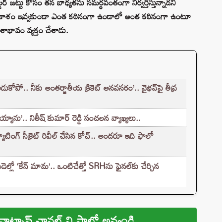
 జట్టు కోసం తన బాధ్యతను సమర్థవంతంగా నిర్వర్తిస్తున్నాడని
్థికి అవకాశం ఇవ్వకుండా ఎంత కఠినంగా ఉండాలో అంత కఠినంగా ఉంటూ
శాభావం వ్యక్తం చేశాడు.
కోపో.. నీకు అంతర్జాతీయ క్రికెట్ అనవసరం’.. వైభవ్‌పై తీవ్ర
్యాను’.. నితీష్ కుమార్ రెడ్డి సంచలన వ్యాఖ్యలు..
ాటింగ్ సీక్రెట్ రివీల్ చేసిన కోచ్.. అందరూ ఇది ఫాలో
్లో ‘కేన్‌ మామ’.. ఒంటిచేత్తో SRHను ఫైనల్‌కు చేర్చిన
వాట్సాప్ ఛానల్ ని ఫాలో అవ్వండి