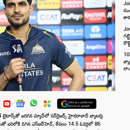
Joh
సంచ
కార
Jow
గట్
రొట్
10
బ్
లాం
Add as a preferred
source on google
న్స్‌తో జరిగిన మ్యాచ్‌లో సన్‌రైజర్స్ హైదరాబాద్ బ్యాటర్లు
ో బరిలోకి దిగిన ఎస్‌ఆర్‌హెచ్, కేవలం 14.5 ఓవర్లలో 86