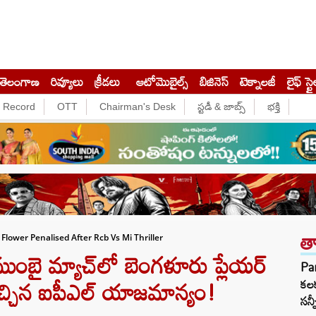
తెలంగాణ
రివ్యూలు
క్రీడలు
ఆటోమొబైల్స్
బిజినెస్‌
టెక్నాలజీ
లైఫ్ స్టై
e Record
OTT
Chairman's Desk
స్టడీ & జాబ్స్
భక్తి
త
Flower Penalised After Rcb Vs Mi Thriller
ుంబై మ్యాచ్‌లో బెంగళూరు ప్లేయర్
Par
కిచ్చిన ఐపీఎల్ యాజమాన్యం!
కలక
సన్న