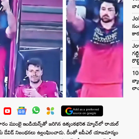
బాబ
Joh
సంచ
కార
Jow
గట్
రొట్
10
బ్
లాం
Add as a preferred
source on google
 ముంబై ఇండియన్స్‌తో జరిగిన ఉత్కంఠభరిత మ్యాచ్‌లో రాయల్
మ్ డేవిడ్ నిబంధనలు ఉల్లంఘించాడు. దీంతో ఐపీఎల్ యాజమాన్యం