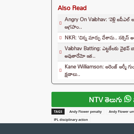
Also Read
Angry On Vaibhav: ‘వెళ్లి ఐపీఎల్ ఆడు
ఆగ్రహం..
NKR: ‘చిన్న మార్పు చేశాను.. సక్సెస్ అయ
Vaibhav Batting: ఎట్టకేలకు వైభవ్ బ్య
అవుతారేమో ఇక..
Kane Williamson: ఆరెంజ్ ఆర్మీ గుండెల
క్షణాలు..
NTV తెలుగు
TAGS
Andy Flower penalty
Andy Flower u
IPL disciplinary action