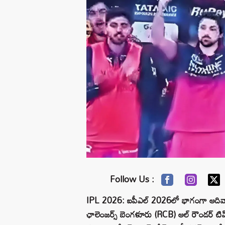
Follow Us :
IPL 2026: ఐపీఎల్ 2026లో భాగంగా ఆదివారం
ఛాలెంజర్స్ బెంగళూరు (RCB) ఆల్ రౌండర్ టి