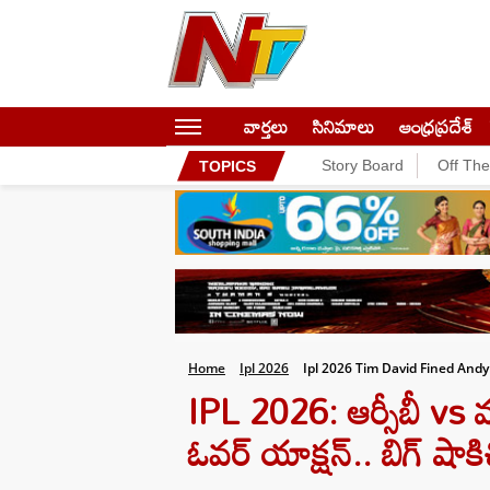
వార్తలు
సినిమాలు
ఆంధ్రప్రదేశ్
Story Board
Off Th
TOPICS
Home
Ipl 2026
Ipl 2026 Tim David Fined Andy 
IPL 2026: ఆర్సీబీ vs మ
ఓవర్ యాక్షన్.. బిగ్ షా