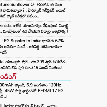
rtune Sunflower Oil FSSAI: ఈ వంట
ె వాడుతున్నారా?.. ఫార్చ్యూన్ సన్‌ఫ్లవర్ ఆయిల్
పిల్ ల్యాబ్ పరీక్షలో విఫలం..!
inada: కాలేజ్ యాజమాన్యం వేధింపులకి విద్యార్థి
.. మనస్దాపంతో ఉరి వేసుకుని విద్యార్ది ఆత్మహత్య.!
 LPG Supplier to India: భారత్‌కు 67%
 అమెరికా నుంచే.. అతిపెద్ద సరఫరాదారుగా
ఎస్
tel యూజర్లకు షాక్.. రూ.299 ప్లాన్ నిలిపివేత..
అన్‌లిమిటెడ్ ప్లాన్ రూ.349 నుంచే మొదలు.!
రెండింగ్‌
00mAh బ్యాటరీ, 6.9 అంగుళాల 120Hz
్‌ప్లే, 45W ఫాస్ట్ ఛార్జింగ్‌తో REDMI 17 5G
చ్..!
l Jacks: సూపర్‌మ్యాన్ ఫీల్డింగ్.. అయ్యా