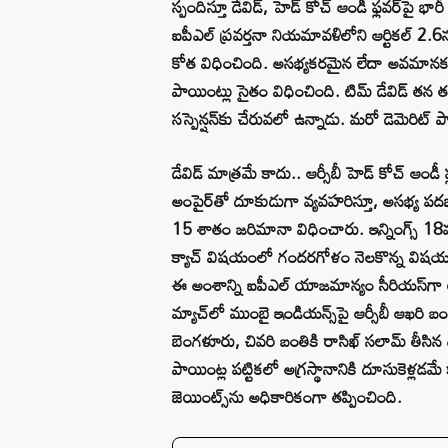
స్పందిస్తూ డేవిడ్, హెడ్ కోచ్ ఆండీ ఫ్లవర్‌పై భ
ఐపీఎల్ ప్రవర్తనా నియమావళిలోని ఆర్టికల్ 2.
కోత విధించింది. అసభ్యకరమైన లేదా అవమానకరమ
పాయింట్లు సైతం విధించింది. టిమ్ డేవిడ్ తన 
సస్పెన్షన్‌కు చేరువలో ఉన్నాడు. మరో డెమెరిట్
డేవిడ్ మాత్రమే కాదు.. ఆర్సీబీ హెడ్ కోచ్ ఆండీ
అంపైర్‌తో దూకుడుగా వ్యవహరిస్తూ, అసభ్య ప
15 శాతం జరిమానా విధించారు. ఇన్నింగ్స్ 18వ
క్యాచ్ విషయంలో గందరగోళం నెలకొన్న విషయం త
ఈ అంశాన్ని ఐపీఎల్ యాజమాన్యం సీరియస్‌గా తీ
మ్యాచ్‌లో ముంబై ఇండియన్స్‌పై ఆర్సీబీ ఆఖరి 
బెంగళూరు, చివరి బంతికి రాసిఖ్ సలామ్ తీసిన 
పాయింట్ల పట్టికలో అగ్రస్థానానికి దూసుకెళ్లడమ
జెయింట్స్‌ను అధికారికంగా తప్పించింది.