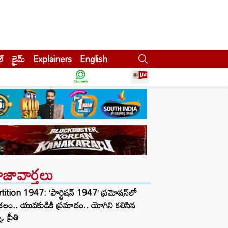
ల్
క్రైమ్
Explainers
English
ాజావార్తలు
tition 1947: ‘పార్టిషన్ 1947’ ప్రమోషన్‌లో
లం.. యువకుడికి ప్రమాదం.. యోగిని కలిసిన
ీ, ప్రీతి