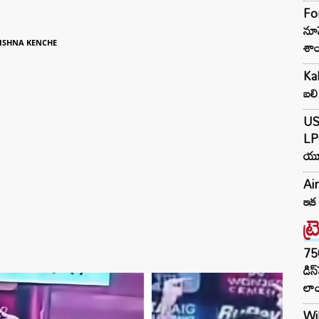
Fo
నూన
శాం
ISHNA KENCHE
Kak
బలి
US
LPG
యూ
Air
ఇక 
ట్
75
డిస
లాం
Wil