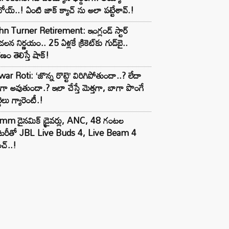
ోయ్..! ఏంటి జాక్ క్యాచ్ ను అలా పట్టేశావ్.!
n Turner Retirement: ఇంగ్లండ్ స్టార్
లన నిర్ణయం.. 25 ఏళ్లకే క్రికెట్‌కు గుడ్‌బై..
ణం తెలిస్తే షాక్!
ar Roti: ‘జొన్న రొట్టె’ విరిగిపోతుందా..? లేదా
టిగా అవుతుందా.? ఇలా చేస్తే మెత్తగా, బాగా పొంగే
టెలు గ్యారెంటీ.!
mm డైనమిక్ డ్రైవర్లు, ANC, 48 గంటల
యాటరీతో JBL Live Buds 4, Live Beam 4
చ్..!