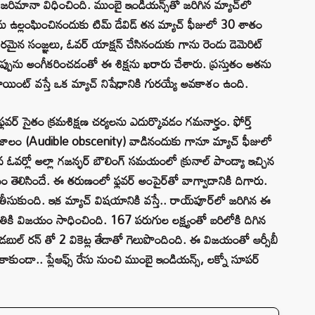
ారీ జరిమానా విధించింది. ముంబై ఇండియన్స్‌తో జరిగిన మ్యాచ్‌లో
6ను ఉల్లంఘించినందుకు టిమ్ డేవిడ్ తన మ్యాచ్ ఫీజులో 30 శాతం
ైన సంజ్ఞలు, ఓవర్ యాక్షన్ చేసినందుకు గాను రెండు డెమెరిట్
తప్పును అంగీకరించడంతో ఈ శిక్షను ఖరారు చేశారు. ప్రస్తుతం అతను
 పాయింట్ వస్తే ఒక మ్యాచ్ నిషేధానికి గురయ్యే అవకాశం ఉంది.
 ఫ్లవర్ సైతం క్రమశిక్షణ చర్యలను ఎదుర్కొవడం గమనార్హం. ఫోర్త్
దజాలం (Audible obscenity) వాడినందుకు గానూ మ్యాచ్ ఫీజులో
 ఓవర్లో అల్లా గజన్ఫర్ బౌలింగ్ సమయంలో క్రునాల్ పాండ్యా ఇచ్చిన
ెలిసిందే. ఈ తరుణంలో ఫ్లవర్ అంపైర్‌తో వాగ్వాదానికి దిగారు.
సుకుంది. ఇక మ్యాచ్ విషయానికి వస్తే.. రాయ్‌పూర్‌లో జరిగిన ఈ
బంతికి విజయం సాధించింది. 167 పరుగుల లక్ష్యంతో బరిలోకి దిగిన
డబుల్ రన్ తో 2 వికెట్ల తేడాతో గెలుపొందింది. ఈ విజయంతో ఆర్సీబీ
ే కాకుండా.. ప్లేఆఫ్స్ రేసు నుంచి ముంబై ఇండియన్స్, లక్నో సూపర్