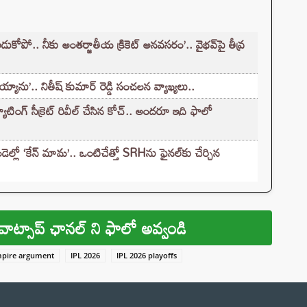
కోపో.. నీకు అంతర్జాతీయ క్రికెట్ అనవసరం’.. వైభవ్‌పై తీవ్ర
్యాను’.. నితీష్ కుమార్ రెడ్డి సంచలన వ్యాఖ్యలు..
ాటింగ్ సీక్రెట్ రివీల్ చేసిన కోచ్.. అందరూ ఇది ఫాలో
్లో ‘కేన్‌ మామ’.. ఒంటిచేత్తో SRHను ఫైనల్‌కు చేర్చిన
వాట్సాప్ ఛానల్ ని ఫాలో అవ్వండి
mpire argument
IPL 2026
IPL 2026 playoffs