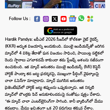
Follow Us :
Add as a preferred
source on google
Hardik Pandya: ఐపీఎల్ 2026 సీజన్‌లో కోల్‌కతా నైట్ రైడర్స్
(KKR) అద్భుత విజయాన్ని అందుకుంది. ముంబై ఇండియన్స్‌తో జరిగిన
మ్యాచ్‌లో 4 వికెట్ల తేడాతో ఘన విజయం సాధించి, పాయింట్ల పట్టికలో
రెండు స్థానాలు ఎగబాకడమే కాకుండా తమ ప్లేఆఫ్స్ ఆశలను సజీవంగా
ఉంచుకుంది. ఇక మ్యాచ్ అనంతరం ముంబై ఇండియన్స్ (MI) కెప్టెన్
హార్దిక్ పాండ్యా తన జట్టు ప్రదర్శనపై, ముఖ్యంగా ఫీల్డింగ్ వైఫల్యాలపై
చాలా ఓపెన్‌గా మాట్లాడాడు. మ్యాచ్ ముగిసిన అనంతరం
ప్రెజెంటేషన్‌లో హార్దిక్ జట్టు తప్పులను ఒప్పుకున్నాడు. ఇక నిన్నటి
మ్యాచ్‌లో బౌలర్లకు పిచ్‌ అనుకూలించడంపై సంతోషం వ్యక్తం చేశాడు.
“ఈ మ్యాచ్ చాలా ఎంటర్‌టైనింగ్‌గా సాగింది. కానీ బ్యాటింగ్‌లో మేము
తడబడ్డాం. మేము ఖచ్చితంగా ఒక 20 పరుగులు తక్కువ చేశాం.