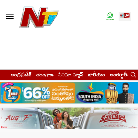
ఆంధ్రప్రదేశ్
తెలంగాణ
సినిమా న్యూస్
జాతీయం
అంతర్జాతీయం