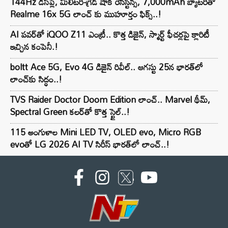
144Hz డిస్‌ప్లే, మిలిటరీ-గ్రేడ్ షాక్ రెసిస్టన్స్, 7,000mAh బ్యాటరీతో
Realme 16x 5G లాంచ్ కు ముహూర్తం ఫిక్స్..!
AI పవర్‌తో iQOO Z11 ఎంట్రీ.. కొత్త డిజైన్, స్మార్ట్ ఫీచర్లపై క్లారిటీ
ఇచ్చిన కంపెనీ.!
boltt Ace 5G, Evo 4G డిజైన్ రివీల్.. ఆగస్టు 25న భారత్‌లో
లాంచ్‌కు సిద్ధం..!
TVS Raider Doctor Doom Edition లాంచ్.. Marvel థీమ్,
Spectral Green కలర్‌తో కొత్త స్టైల్..!
115 అంగుళాల Mini LED TV, OLED evo, Micro RGB
evoతో LG 2026 AI TV సిరీస్ భారత్‌లో లాంచ్..!