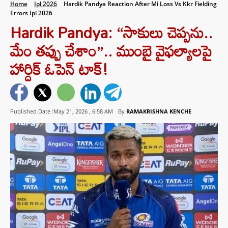
Home
Ipl 2026
Hardik Pandya Reaction After Mi Loss Vs Kkr Fielding
Errors Ipl 2026
Hardik Pandya: “సాకులు చెప్పను..
మేం తప్పు చేశాం”.. ముంబై వైఫల్యాలపై
హార్దిక్ ఓపెన్ టాక్!
Published Date :May 21, 2026 ,
6:58 AM
By
RAMAKRISHNA KENCHE