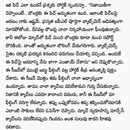
ఇక పిచ్ ఎలా ఉందనే ప్రశ్నకు హార్దిక్ స్పందిస్తూ.. “నిజాయితీగా
చెప్పాలంటే.. బౌలర్లకు ఈ పిచ్‌ అద్భుతంగా ఉంది. ఇలాంటి పిచ్‌లపై
ఆడటం నాకు ఇష్టమే. ప్రస్తుత ఐపీఎల్ పూర్తిగా బ్యాట్స్‌మెన్ ఆధిపత్యంగా
మారిపోతోంది. దీనివల్ల బౌలర్లు చాలా నిస్సహాయంగా ఫీలవుతున్నారు.
కానీ ఈరోజు మ్యాచ్‌లో పిచ్ నుంచి బౌలర్లకు కూడా మంచి సపోర్ట్
దొరికింది. దాంతో అద్భుతంగా బౌలింగ్ వేయగలిగారు. బ్యాట్స్‌మెన్స్
సైతం చక్కటి ప్రదర్శన కనబరిచి పరుగులు చేయాల్సి వచ్చింది. అందుకే
ఈ పిచ్‌పై ఆడటాన్ని నేను బాగా ఎంజాయ్ చేశాను” అని చెప్పుకొచ్చాడు.
ఈ సీజన్‌లో ముంబై జట్టు ఫీల్డింగ్ పట్ల హార్దిక్ తీవ్ర అసంతృప్తి వ్యక్తం
చేశాడు. ఈ సీజన్ మొత్తం తమ ఫీల్డింగ్ చాలా అధ్వాన్నంగా
ఉందన్నాడు. తాము చాలా క్యాచ్‌లు వదిలేశామని గుర్తు చేసుకున్నాడు.
నిజానికి క్యాచ్‌లు ఎవరూ కావాలని వదలరు, కానీ ఈ సీజన్‌లో మా
ఫీల్డింగ్ సరిగ్గా లేదన్నాడు. తప్పు ఒప్పుకోవడం తప్ప తప్పించుకోవడానికి
ఎలాంటి సాకులు లేవని ఓపెన్‌గా చెప్పాడు. మ్యాచ్ స్వరూపాన్ని మార్చేసే
క్యాచ్‌లను వదిలేసినప్పుడు గెలవడం అంత సులువు కాదని హితవు
పలికాడు.