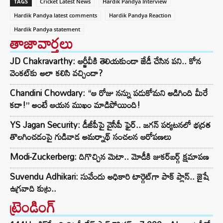
TAGS
Cricket Latest News
Hardik Pandya Interview
Hardik Pandya latest comments
Hardik Pandya Reaction
Hardik Pandya statement
తాజావార్తలు
JD Chakravarthy: ఆర్జీవీకి తెలియకుండా జేడీ చేసిన పని.. కోన
వెంకట్‌కు అలా కలిసి వచ్చిందా?
Chandini Chowdary: “ఆ రోజు నన్ను పడుకోమని అడిగింది మీరే
కదా!” అంటే ఆయన ముఖం మాడిపోయింది!
YS Jagan Security: డీజీపీపై వైసీపీ ఫైర్.. జగన్ పర్యటనలో భద్రత
తొలగించడంపై గుడివాడ అమర్నాథ్ సంచలన ఆరోపణలు
Modi-Zuckerberg: దిగొచ్చిన మెటా.. మోడీకి జుకర్‌బర్గ్ క్షమాపణ
Suvendu Adhikari: సువేందు అధికారి టార్గెట్‌గా పాక్ ప్లాన్.. జైషే
ఉగ్రవాది కుట్ర..
ట్రెండింగ్‌