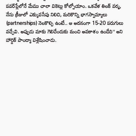
పవర్‌ప్లేలోనే మేము చాలా వికెట్లు కోల్పోయాం. ఒకవేళ తిలక్ వర్మ,
నేను క్రీజులో ఎక్కువసేపు నిలిచి, మరికొన్ని భాగస్వామ్యాలు
(partnerships) నెలకొల్పి ఉంటే.. ఆ అదనంగా 15-20 పరుగులు
వచ్చేవి. అప్పుడు మాకు గెలిచేందుకు మంచి అవకాశం ఉండేది” అని
హార్దిక్ పాండ్యా విశ్లేషించాడు.