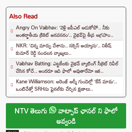
Also Read
Angry On Vaibhav: ‘వెళ్లి ఐపీఎల్ ఆడుకోపో.. నీకు
అంతర్జాతీయ క్రికెట్ అనవసరం’.. వైభవ్‌పై తీవ్ర ఆగ్రహం..
NKR: ‘చిన్న మార్పు చేశాను.. సక్సెస్ అయ్యాను’.. నితీష్
కుమార్ రెడ్డి సంచలన వ్యాఖ్యలు..
Vaibhav Batting: ఎట్టకేలకు వైభవ్ బ్యాటింగ్ సీక్రెట్ రివీల్
చేసిన కోచ్.. అందరూ ఇది ఫాలో అవుతారేమో ఇక..
Kane Williamson: ఆరెంజ్ ఆర్మీ గుండెల్లో ‘కేన్‌ మామ’..
ఒంటిచేత్తో SRHను ఫైనల్‌కు చేర్చిన క్షణాలు..
NTV తెలుగు
వాట్సాప్ ఛానల్ ని ఫాలో
అవ్వండి