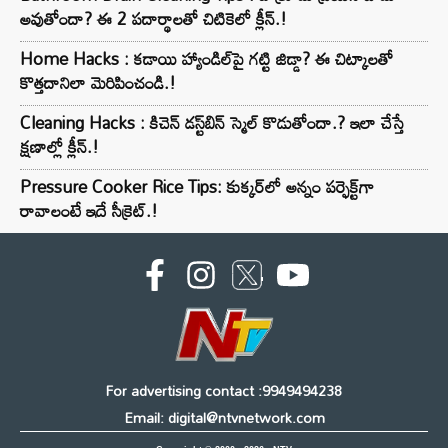
అవుతోందా? ఈ 2 పదార్థాలతో చిటికెలో క్లీన్.!
Home Hacks : కడాయి హ్యాండిల్‌పై గట్టి జిడ్డా? ఈ చిట్కాలతో
కొత్తదానిలా మెరిపించండి.!
Cleaning Hacks : కిచెన్ డస్ట్‌బిన్ స్మెల్ కొడుతోందా.? ఇలా చేస్తే
క్షణాల్లో క్లీన్.!
Pressure Cooker Rice Tips: కుక్కర్‌లో అన్నం పర్ఫెక్ట్‌గా
రావాలంటే ఇదే సీక్రెట్.!
For advertising contact :9949494238
Email: digital@ntvnetwork.com