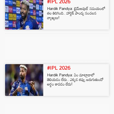
#IPL 2026
Hardik Pandya: టైమ్‌అవుట్ సమయంలో
తల తిరిగింది.. హార్దిక్ పాండ్య సంచలన
వ్యాఖ్యలు!
#IPL 2026
Hardik Pandya: ఏం మాట్లాడాలో
తెలియడం లేదు.. ఎక్కడ తప్పు జరుగుతుందో
అర్థం కావడం లేదు!