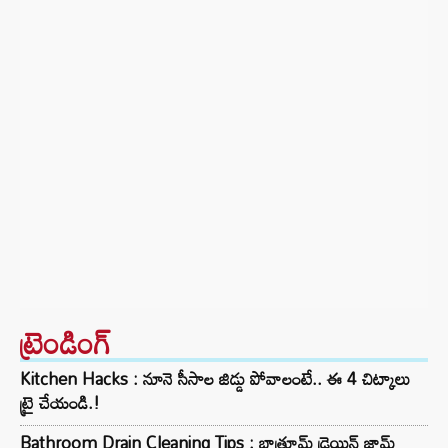
ట్రెండింగ్‌
Kitchen Hacks : నూనె సీసాల జిడ్డు పోవాలంటే.. ఈ 4 చిట్కాలు
ట్రై చేయండి.!
Bathroom Drain Cleaning Tips : బాత్రూమ్ డ్రెయిన్ జామ్