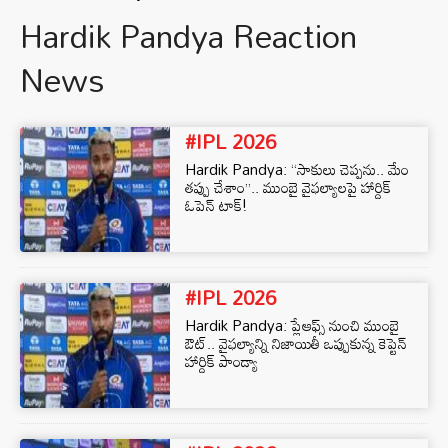
Hardik Pandya Reaction
News
#IPL 2026
Hardik Pandya: “సాకులు చెప్పను.. మేం
తప్పు చేశాం”.. ముంబై వైఫల్యాలపై హార్దిక్
ఓపెన్ టాక్!
#IPL 2026
Hardik Pandya: ప్లేఆఫ్స్ నుంచి ముంబై
ఔట్.. వైఫల్యాన్ని నిజాయితీ ఒప్పుకున్న కెప్టెన్
హార్దిక్ పాండ్యా