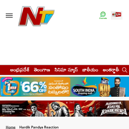
ఆంధ్రప్రదేశ్
తెలంగాణ
సినిమా న్యూస్
జాతీయం
అంతర్జాతీయం
Home
Hardik Pandya Reaction