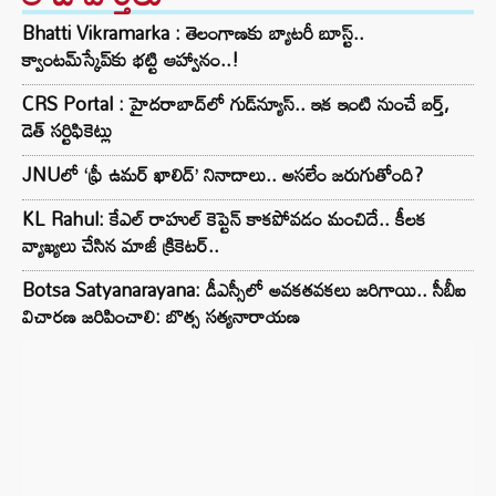
Bhatti Vikramarka : తెలంగాణకు బ్యాటరీ బూస్ట్..
క్వాంటమ్‌స్కేప్‌కు భట్టి ఆహ్వానం..!
CRS Portal : హైదరాబాద్‌లో గుడ్‌న్యూస్.. ఇక ఇంటి నుంచే బర్త్,
డెత్ సర్టిఫికెట్లు
JNUలో ‘ఫ్రీ ఉమర్ ఖాలిద్’ నినాదాలు.. అసలేం జరుగుతోంది?
KL Rahul: కేఎల్ రాహుల్ కెప్టెన్ కాకపోవడం మంచిదే.. కీలక
వ్యాఖ్యలు చేసిన మాజీ క్రికెటర్..
Botsa Satyanarayana: డీఎస్సీలో అవకతవకలు జరిగాయి.. సీబీఐ
విచారణ జరిపించాలి: బొత్స సత్యనారాయణ