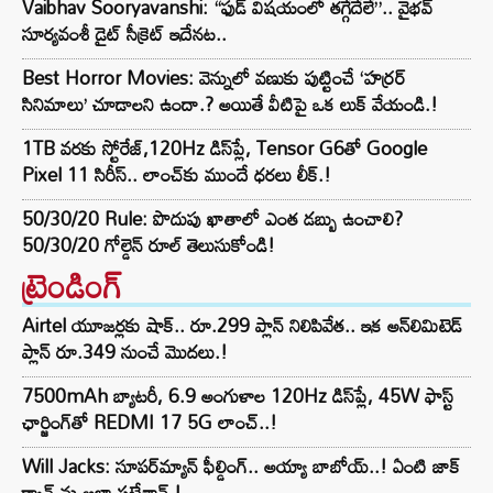
Vaibhav Sooryavanshi: “ఫుడ్ విషయంలో తగ్గేదేలే”.. వైభవ్
సూర్యవంశీ డైట్ సీక్రెట్ ఇదేనట..
Best Horror Movies: వెన్నులో వణుకు పుట్టించే ‘హర్రర్
సినిమాలు’ చూడాలని ఉందా.? అయితే వీటిపై ఒక లుక్ వేయండి.!
1TB వరకు స్టోరేజ్,120Hz డిస్‌ప్లే, Tensor G6తో Google
Pixel 11 సిరీస్.. లాంచ్⁭కు ముందే ధరలు లీక్.!
50/30/20 Rule: పొదుపు ఖాతాలో ఎంత డబ్బు ఉంచాలి?
50/30/20 గోల్డెన్ రూల్ తెలుసుకోండి!
ట్రెండింగ్‌
Airtel యూజర్లకు షాక్.. రూ.299 ప్లాన్ నిలిపివేత.. ఇక అన్‌లిమిటెడ్
ప్లాన్ రూ.349 నుంచే మొదలు.!
7500mAh బ్యాటరీ, 6.9 అంగుళాల 120Hz డిస్‌ప్లే, 45W ఫాస్ట్
ఛార్జింగ్‌తో REDMI 17 5G లాంచ్..!
Will Jacks: సూపర్‌మ్యాన్ ఫీల్డింగ్.. అయ్యా బాబోయ్..! ఏంటి జాక్
క్యాచ్ ను అలా పట్టేశావ్.!