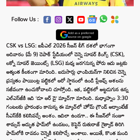
Follow Us :
Add as a preferred
source on google
CSK vs LSG: ఐపీఎల్ 2026 సీజన్ లీగ్ దశలో భాగంగా
ఆదివారం (మే 9) చెపాక్ స్టేడియంలో చెన్నై సూపర్ కింగ్స్ (CSK),
లక్నో సూపర్ జెయింట్స్ (LSG) మధ్య జరగనున్న పోరు ఇరు జట్లకు
అత్యంత కీలకంగా మారింది. ఐదుసార్లు ఛాంపియన్‌గా నిలిచిన చెన్నై
ప్రస్తుతం పాయింట్ల పట్టికలో ఆరో స్థానంలో ఉండి ప్లేఆఫ్స్ ఆశలను
సజీవంగా ఉంచుకోవాలని చూస్తోంది. ఇక, పట్టికలో అట్టడుగున ఉన్న
ఎల్‌ఎస్‌జీకి ఇది ‘డూ ఆర్ డై’ మ్యాచ్‌గా మారింది. మధ్యాహ్నం 3:30
గంటలకు ప్రారంభం కానున్న ఈ మ్యాచ్‌లో హోమ్ గ్రౌండ్ అడ్వాంటేజ్
సీఎస్‌కేకి కలిసివచ్చే అంశం. ఇదిలా ఉండగా.. ఈ సీజన్‌లో సంజూ
శామ్సన్ అద్భుత ఫామ్‌లో ఉండటం, కెప్టెన్ రుతురాజ్ గైక్వాడ్ తిరిగి
ఫామ్‌లోకి రావడం చెన్నైకి కలిసొచ్చే అంశాలు. అయితే, కొంత మంది