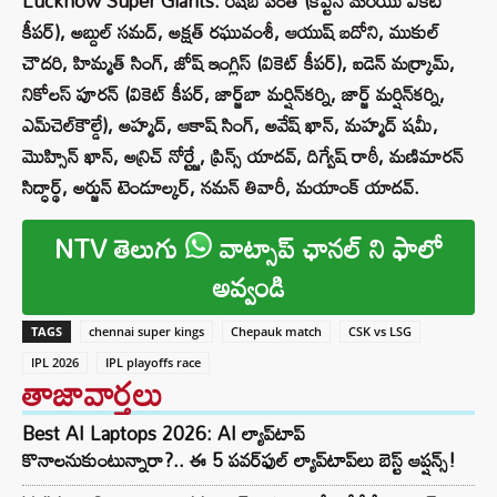
Lucknow Super Giants: రిషబ్ పంత్ (కెప్టెన్ మరియు వికెట్
కీపర్), అబ్దుల్ సమద్, అక్షత్ రఘువంశీ, ఆయుష్ బదోని, ముకుల్
చౌదరి, హిమ్మత్ సింగ్, జోష్ ఇంగ్లిస్ (వికెట్ కీపర్), ఐడెన్ మర్క్రామ్,
నికోలస్ పూరన్ (వికెట్ కీపర్, జార్జ్‌బా మర్షిన్‌కర్ని, జార్జ్ మర్షిన్‌కర్ని,
ఎమ్‌చెల్‌కౌల్డే), అహ్మద్, ఆకాష్ సింగ్, అవేష్ ఖాన్, మహ్మద్ షమీ,
మొహ్సిన్ ఖాన్, అన్రిచ్ నోర్ట్జే, ప్రిన్స్ యాదవ్, దిగ్వేష్ రాఠీ, మణిమారన్
సిద్ధార్థ్, అర్జున్ టెండూల్కర్, నమన్ తివారీ, మయాంక్ యాదవ్.
NTV తెలుగు
వాట్సాప్ ఛానల్ ని ఫాలో
అవ్వండి
TAGS
chennai super kings
Chepauk match
CSK vs LSG
IPL 2026
IPL playoffs race
తాజావార్తలు
Best AI Laptops 2026: AI ల్యాప్‌టాప్
కొనాలనుకుంటున్నారా?.. ఈ 5 పవర్‌ఫుల్ ల్యాప్‌టాప్‌లు బెస్ట్ ఆప్షన్స్!