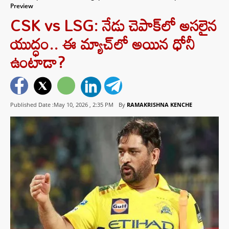
Preview
CSK vs LSG: నేడు చెపాక్‌లో అసలైన
యుద్ధం.. ఈ మ్యాచ్‌లో అయిన ధోనీ
ఉంటాడా?
Published Date :May 10, 2026 ,
2:35 PM
By
RAMAKRISHNA KENCHE