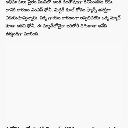
అభిమానులు సైతం సీజన్‌లో అంత సంతోషంగా కనిపించడం లేదు.
దానికి కారణం ఎంఎస్ ధోనీ. మిస్టర్ కూల్ కోసం ఫ్యాన్స్ ఆసక్తిగా
ఎదురుచూస్తున్నారు. పిక్క గాయం కారణంగా ఇప్పటివరకు ఒక్క మ్యాచ్
కూడా ఆడని ధోనీ, ఈ మ్యాచ్‌లోనైనా బరిలోకి దిగుతాడా అనేది
ఉత్కంఠగా మారింది.