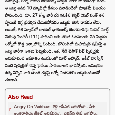
మరోవైపు, లక్నో సూపర్ జెయింట్స్ పరిస్థితి చాలా దారుణంగా ఉంది.
ఆ జట్టు ఆడిన 10 మ్యాచ్‌ల్లో కేవలం మూడింటిలో మాత్రమే విజయం
సాధించింది. రూ. 27 కోట్ల భారీ ధర పలికిన కెప్టెన్ రిషబ్ పంత్ తన
స్థాయికి తగ్గ ప్రదర్శన చేయకపోవడం జట్టుకు కలిసి రావడం లేదు.
అయితే, గత మ్యాచ్‌లో రాయల్ ఛాలెంజర్స్ బెంగళూరుపై మిచెల్ మార్ష్
మెరుపు సెంచరీ (111) సాధించి ఆరు వరుస ఓటములకు చెక్ పెట్టడం
లక్నోలో కొత్త ఉత్సాహాన్ని నింపింది. బౌలింగ్‌లో మహమ్మద్ షమీపై ఆ
జట్టు భారీగా ఆశలు పెట్టుకుంది. ఇక, నేటి చెపాక్ పిచ్ స్పిన్నర్లకు
అనుకూలించే అవకాశం ఉండటంతో నూర్ అహ్మద్, అకీల్ హుస్సేన్
వంటి స్పిన్నర్లతో చెన్నై పైచేయి సాధించాలని భావిస్తోంది. అనుభవం
ఉన్న చెన్నైని వారి సొంత గడ్డపై లక్నో ఎంతవరకు అడ్డుకుంటుందో
చూడాలి.
Also Read
Angry On Vaibhav: ‘వెళ్లి ఐపీఎల్ ఆడుకోపో.. నీకు
అంతర్జాతీయ క్రికెట్ అనవసరం’.. వైభవ్‌పై తీవ్ర ఆగ్రహం..