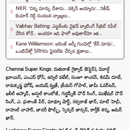
NKR: ‘చిన్న మార్పు చేశాను.. సక్సెస్ అయ్యాను’.. నితీష్
కుమార్ రెడ్డి సంచలన వ్యాఖ్యలు..
Vaibhav Batting: ఎట్టకేలకు వైభవ్ బ్యాటింగ్ సీక్రెట్ రివీల్
చేసిన కోచ్.. అందరూ ఇది ఫాలో అవుతారేమో ఇక..
Kane Williamson: ఆరెంజ్ ఆర్మీ గుండెల్లో ‘కేన్‌ మామ’..
ఒంటిచేత్తో SRHను ఫైనల్‌కు చేర్చిన క్షణాలు..
Chennai Super Kings: రుతురాజ్ గైక్వాడ్ (కెప్టెన్), డెవాల్డ్
బ్రూయిస్, ఎంఎస్ ధోనీ, ఉర్విల్ పటేల్, సంజూ శాంసన్, శివమ్ దూబే,
రామకృష్ణ ఘోష్, ఆయుష్ మ్హత్రే, శ్రేయస్ గోపాల్, జామీ ఓవర్‌టన్,
ఖలీల్ అహ్మద్, అన్షుల్ కాంబోజ్, గుర్జప్నీత్ చౌద్ సింగ్, ముఖేషల్ చౌద్
సింగ్, ఎ. ప్రశాంత్ వీర్, మాథ్యూ షార్ట్, సర్ఫరాజ్ ఖాన్, మాట్ హెన్రీ,
రాహుల్ చాహర్, జాచరీ ఫౌల్క్స్, స్పెన్సర్ జాన్సన్, కార్తీక్ శర్మ, అమన్
ఖాన్.