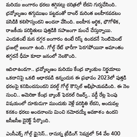
మరియు బంగారం ధరలు తగ్గినట్లు చరిత్రలో లేదని గుర్తుచేసింది.
ద్రవ్యోల్బణం తగ్గుముఖం పట్టడంతో డాలర్ మరింత బలహీనపడటం
పసిడికి కలిసొస్తుందని అంచనా వేసింది. బలహీన ఆర్థిక, భౌగోళిక,
రాజకీయ పరిస్థితులు పుత్తడికి సహజంగా మంచే చేస్తున్నాయి.
ఎందుకంటే మన దగ్గర బంగారం ఉంటే రిస్క్‌ ఉండదనే సెంటిమెంట్‌
ప్రజల్లో బలంగా ఉంది. గోల్డ్‌ రేట్‌ భారీగా పెరగపోయినా అమాంతం
తగ్గదనే ధీమా కూడా జనంలో నెలకొంది.
ఇదిలాఉండగా.. ద్రవ్యోల్బణం మరియు కేంద్ర బ్యాంకుల నిర్ణయాలు
ఒకదానిపై ఒకటి ఆధారపడి ఉన్నందున ఈ ప్రభావం 2023లో పుత్తడి
ధరలపై కనిపించనుందని వరల్డ్‌ గోల్డ్‌ కౌన్సిల్‌ అభిప్రాయపడింది. ఈ నెల
నుంచి.. అమెరికా కేంద్ర బ్యాంక్‌ ఫెడరల్‌ రిజర్వ్‌.. వడ్డీ రేట్ల పెంపు
విషయంలో దూకుడుగా ముందుకు వెళ్లే పరిస్థితి లేదని, అందువల్ల
కనకం ధరలు అంచనాలను మించి నమోదయ్యే అవకాశం ఉందని
ఐసీఐసీఐ డైరెక్ట్‌ పేర్కొంది.
ఎంసీఎక్స్‌ గోల్డ్‌ ప్రైసెస్‌.. రానున్న ట్రేడింగ్‌ సెషన్లలో 54 వేల 400