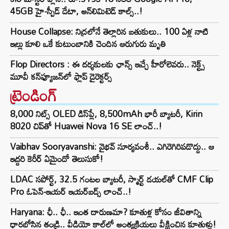
45GB హై-స్పీడ్ డేటా, అన్⁭లిమిటెడ్ కాల్స్..!
House Collapse: నిద్రలోనే తెల్లారిన బతుకులు.. 100 ఏళ్ల నాటి
ఇల్లు కూలి ఒకే కుటుంబానికి చెందిన ఆరుగురు మృతి
Flop Directors : ఈ దర్శకులకు ఛాన్స్ ఇచ్చే హీరోలెవరు.. నెక్ట్స్‌
మూవీ కన్‌ఫ్యూజన్‌లో ఫ్లాప్‌ డైరెక్టర్స్‌
ట్రెండింగ్‌
8,000 నిట్స్ OLED డిస్‌ప్లే, 8,500mAh భారీ బ్యాటరీ, Kirin
8020 చిప్‌తో Huawei Nova 16 SE లాంచ్..!
Vaibhav Sooryavanshi: వైభవ్ సూర్యవంశీ.. ఎగిరెగిరిపడొద్దు.. ఆ
ఇద్దరి కెరీర్ ఏమైందో తెలుసుకో!
LDAC సపోర్ట్, 32.5 గంటల బ్యాటరీ, స్మార్ట్ డయల్‌తో CMF Clip
Pro ఓపెన్-ఇయర్ ఇయర్‌బడ్స్ లాంచ్..!
Haryana: ఛీ.. ఛీ.. ఇంత దారుణమా? కూతుళ్ల కోసం జీవితాన్ని
ధారబోసిన తండ్రి.. వీడియో కాల్‌లో అంత్యక్రియలు వీక్షించిన కూతుళ్లు!