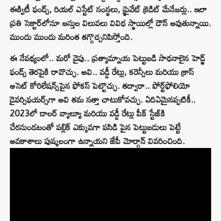
ఈక్విటీ ఫండ్స్‌, రియల్‌ ఎస్టేట్‌ సంస్థలు, ప్రైవేట్‌ క్రెడిట్‌ మేనేజర్లు.. ఇలా
ప్రతి సెక్టార్‌లోనూ ఆస్తుల విలువలు వివిధ స్థాయిల్లో డౌన్‌ అవుతున్నాయి.
ముందు ముందు మరింత తగ్గొచ్చనిపిస్తోంది.
ఈ నేపథ్యంలో.. మరో వైపు.. ప్రత్యామ్నాయ పెట్టుబడి సాధనాలైన హెడ్జ్‌
ఫండ్స్‌ తెరపైకి రావొచ్చు. అవి.. వడ్డీ రేట్లు, కరెన్సీలు మరియు క్రాస్‌
అసెట్‌ కోరిలేషన్స్‌పైన ఫోకస్‌ పెట్టొచ్చు. తద్వారా.. పోర్ట్‌ఫోలియో
డైవర్సిఫయర్స్‌గా అవి తమ సత్తా చాటుకోవచ్చు. ఏదిఏమైనప్పటికీ..
2023లో డాలర్‌ వ్యాల్యూ మరియు వడ్డీ రేట్లు పీక్‌ స్టేజ్‌కి
చేరనుండటంతో పబ్లిక్‌ ఎక్కువగా పసిడి పైన పెట్టుబడులు పెట్టే
అవకాశాలు పుష్కలంగా ఉన్నాయని జేపీ మోర్గాన్‌ వివరించింది.