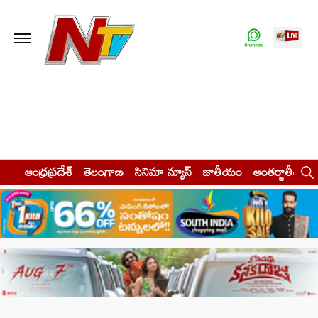
ఆంధ్రప్రదేశ్
తెలంగాణ
సినిమా న్యూస్
జాతీయం
అంతర్జాతీయం