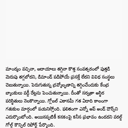
మాంద్యం వచ్చినా, ఆదాయాలు తగ్గినా కొత్త సంవత్సరంలో పుత్తడి
మెరుపు తగ్గబోదని, డిమాండ్‌ పడిపోయే ప్రసక్తే లేదని వివిధ సంస్థలు
చెబుతున్నాయి. పెరుగుతున్న ద్రవ్యోల్బణాన్ని తగ్గించేందుకు కేంద్ర
బ్యాంకులు వడ్డీ రేట్లను పెంచుతున్నాయి. దీంతో సర్వత్రా అస్థిర
పరిస్థితులు నెలకొన్నాయి. గ్లోబల్‌ ఎకానమీ గత ఏడాది కాలంగా
గతుకుల మార్గంలో పయనిస్తోంది. ఫలితంగా ఎన్నో అప్‌ అండ్‌ డౌన్స్‌ని
ఎదుర్కొంటోంది. అయినప్పటికీ కనకంపై కనీస ప్రభావం ఉండదని వరల్డ్‌
గోల్డ్‌ కౌన్సిల్‌ రిపోర్ట్‌ పేర్కొంది.