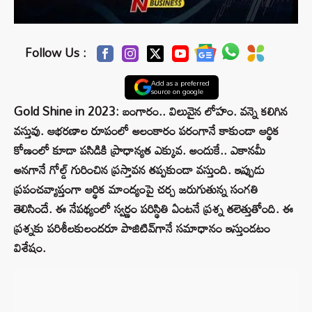
Follow Us :
Add as a preferred
source on google
Gold Shine in 2023: బంగారం.. విలువైన లోహం. వన్నె కలిగిన
వస్తువు. ఆభరణాల రూపంలో అలంకారం పరంగానే కాకుండా ఆర్థిక
కోణంలో కూడా పసిడికి ప్రాధాన్యత ఎక్కువ. అందుకే.. ఎకానమీ
అనగానే గోల్డ్‌ గురించిన ప్రస్తావన తప్పకుండా వస్తుంది. ఇప్పుడు
ప్రపంచవ్యాప్తంగా ఆర్థిక మాంద్యంపై చర్చ జరుగుతున్న సంగతి
తెలిసిందే. ఈ నేపథ్యంలో స్వర్ణం పరిస్థితి ఏంటనే ప్రశ్న తలెత్తుతోంది. ఈ
ప్రశ్నకు పరిశీలకులందరూ పాజిటివ్‌గానే సమాధానం ఇస్తుండటం
విశేషం.