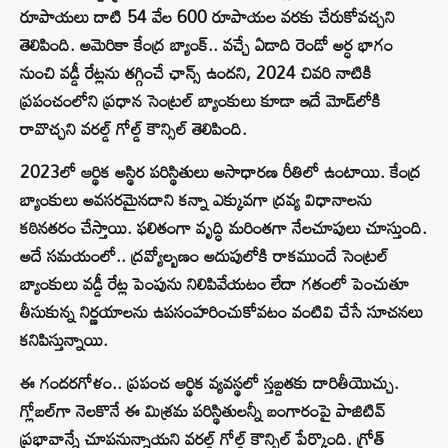
రూపాయలు దాటి 54 వేల 600 రూపాయల వరకు చేరుకోవచ్చని
తెలిపింది. అమెరికా కేంద్ర బ్యాంక్‌.. వచ్చే ఏడాది రెండో అర్ధ భాగం
నుంచి వడ్డీ రేట్లను తగ్గించే ఛాన్స్‌ ఉందని, 2024 చివరి నాటికి
ప్రపంచంలోని ప్రధాన సెంట్రల్‌ బ్యాంకులు కూడా ఇదే మోడ్‌లోకి
రావొచ్చని వరల్డ్‌ గోల్డ్‌ కౌన్సిల్‌ తెలిపింది.
2023లో ఆర్థిక అస్థిర పరిస్థితులు అసాధారణ రీతిలో ఉంటాయి. కేంద్ర
బ్యాంకులు అవసరమైనదాని కన్నా ఎక్కువగా ద్రవ్య విధానాలను
కఠినతరం చేస్తాయి. ఫలితంగా వృద్ధి మరింతగా నేలచూపులు చూస్తుంది.
అదే సమయంలో.. ద్రవ్యోల్బణం అదుపులోకి రాకముందే సెంట్రల్‌
బ్యాంకులు వడ్డీ రేట్ల పెంపును నిలిపివేయటం లేదా గతంలో పెంచుతూ
తీసుకున్న నిర్ణయాలను ఉపసంహరించుకోవటం వంటివి చేసే సూచనలు
కనిపిస్తున్నాయి.
ఈ గందరగోళం.. ప్రపంచ ఆర్థిక వ్యవస్థలో స్తబ్దతకు దారితీయొచ్చు.
గ్లోబల్‌గా నెలకొనే ఈ మిశ్రమ పరిస్థితులన్నీ బంగారంపై పాజిటివ్‌
ప్రభావాన్నే చూపనున్నాయని వరల్డ్‌ గోల్డ్‌ కౌన్సిల్‌ పేర్కొంది. గ్రోత్‌