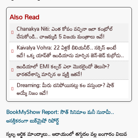
Also Read
Chanakya Niti: ఎంత కోపం వచ్చినా ఇలా కంట్రోల్
చేసుకోండి.. చాణక్యుడి 5 విజయ మంత్రాలు ఇవే!
Kaivalya Vohra: 22 ఏళ్లకే బిలియనీర్.. సక్సెస్ అంటే
ఇదే! ఒక్క యాప్‌తో ఇండియాను మార్చిన జెన్-జెడ్ కుర్రోడు..
ఇండియాలో EMI కల్చర్ ఎలా మొదలైందో తెలుసా?
భారతదేశాన్ని మార్చిన ఆ వ్యక్తి ఇతనే!
Dreaming: మీరు చనిపోయినట్లు కల వస్తుందా? షాక్
అయ్యే నిజం ఇదే!
BookMyShow Report: సౌత్ సినిమాల మనీ సునామీ..
ఆసక్తికరంగా బుక్‌మైషో రిపోర్ట్‌
స్వల్ప ఆర్థిక మాంద్యాలు.. ఆదాయంలో తగ్గుదల వల్ల బంగారం విలువ