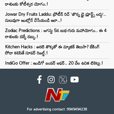
రాశులకు కోటీశ్వర యోగం.!
Jowar Dry Fruits Laddu: ప్రోటీన్ రిచ్ ‘జొన్న డ్రై ఫ్రూప్ట్స్ లడ్డు’..
సులువుగా ఇంట్లోనే చేసేయండి ఇలా..!
Zodiac Predictions : ఆగస్టు 5న బుధ-గురు మహాయోగం.. ఈ 4
రాశులకు డబ్బే డబ్బు.!
Kitchen Hacks : అరటి తొక్కతో ఈ మ్యాజిక్ తెలుసా? బేకింగ్
సోడా కలిపితే సూపర్ రిజల్ట్.!
IndiGo Offer : ఇండిగో బంపర్ ఆఫర్.. 20 వేల ఉచిత టికెట్లు.!
For advertising contact :9949494238