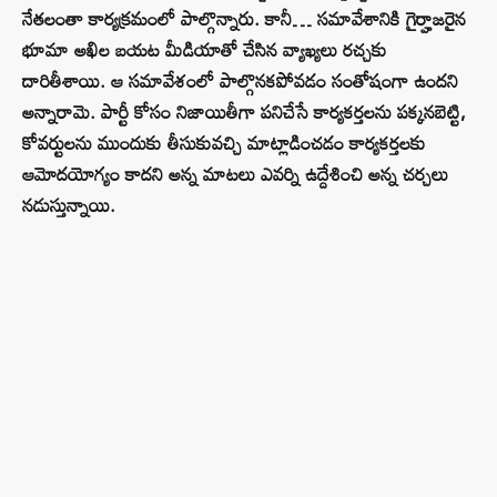
నేతలంతా కార్యక్రమంలో పాల్గొన్నారు. కానీ… సమావేశానికి గైర్హాజరైన
భూమా అఖిల బయట మీడియాతో చేసిన వ్యాఖ్యలు రచ్చకు
దారితీశాయి. ఆ సమావేశంలో పాల్గొనకపోవడం సంతోషంగా ఉందని
అన్నారామె. పార్టీ కోసం నిజాయితీగా పనిచేసే కార్యకర్తలను పక్కనబెట్టి,
కోవర్టులను ముందుకు తీసుకువచ్చి మాట్లాడించడం కార్యకర్తలకు
ఆమోదయోగ్యం కాదని అన్న మాటలు ఎవర్ని ఉద్దేశించి అన్న చర్చలు
నడుస్తున్నాయి.