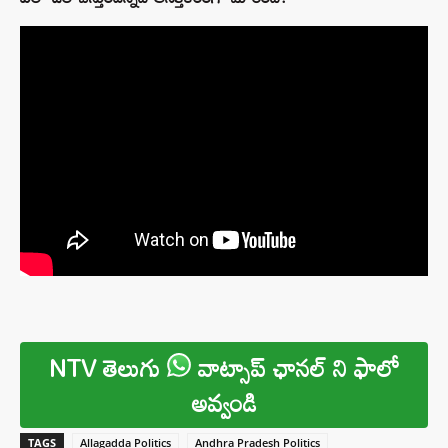
NTV తెలుగు
వాట్సాప్ ఛానల్ ని ఫాలో
అవ్వండి
TAGS
Allagadda Politics
Andhra Pradesh Politics