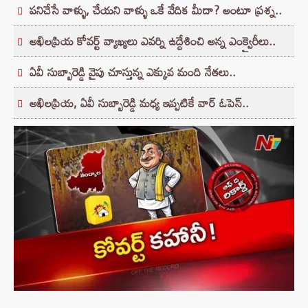
పనిచేసే వాళ్ళు, చేయని వాళ్ళు ఒకే వేదిక మీదా? అంటూ ప్రశ్న..
అఖిలప్రియ కోవర్ట్‌ వ్యాఖ్యలు ఎవర్ని ఉద్దేశించి అన్న ఎంక్వైరీలు..
ఏవీ సుబ్బారెడ్డి వైపు చూస్తున్న ఎక్కువ మంది నేతలు..
అఖిలప్రియ, ఏవీ సుబ్బారెడ్డి మధ్య ఇప్పటికే వార్‌ ఓపెన్‌..