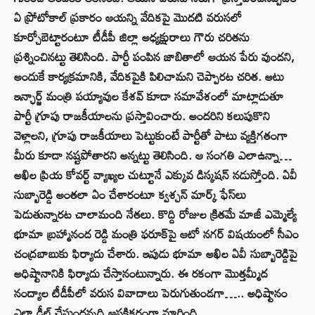
ఏ ప్రోటోకాల్ ప్రకారం ఆయన్ని వేదికపై మొదటి వరుసలో
కూర్చోబెట్టారంటూ టీడీపీ జిల్లా అధ్యక్షురాలు గౌరు చరితను
ప్రశ్నించినట్టు తెలిసింది. పార్టీ పంపిన జాబితాలో ఆయన పేరు వుందని,
అందుకే కార్యక్రమానికి, వేదికపైకి పిలిచామని చెప్పారట చరిత. అటు
ఇన్ఛార్జ్‌ మంత్రి పయ్యావుల కేశవ్ కూడా సమావేశంలో మాట్లాడుతూ
పార్టీ గ్రూపు రాజకీయాలను ప్రస్తావించారు. అందరిని కలుపుకొని
వెళ్లాలని, గ్రూపు రాజకీయాలు పెట్టుకుంటే పార్టీతో పాటు వ్యక్తిగతంగా
మీరు కూడా నష్టపోతారని అన్నట్టు తెలిసింది. ఆ సంగతి ఎలాఉన్నా…
అఖిల ప్రియ కోవర్ట్‌ వ్యాఖ్యల చుట్టూనే ఎక్కువ డిస్కషన్‌ నడుస్తోంది. ఏవీ
సుబ్బారెడ్డి అంతలా ఏం చేశారంటూ క్వశ్చన్‌ మార్క్‌ ఫేస్‌లు
పెడుతున్నారట చాలామంది నేతలు. కొద్ది రోజుల క్రితమే మాజీ ఎమ్మెల్యే
భూమా బ్రహ్మానంద రెడ్డి మంత్రి ఫరూక్‌పై ఆటో నగర్ విషయంలో సీఎం
చంద్రబాబుకు ఫిర్యాదు చేశారు. ఇపుడు భూమా అఖిల ఏవీ సుబ్బారెడ్డిపై
అధిష్టానానికి ఫిర్యాదు చేస్తానంటున్నారు. ఈ రకంగా మొత్తమ్మీద
నంద్యాల టీడీపీలో వరుస వివాదాలు పెరుగుతుండగా….. అధిష్టానం
ఎలా డీల్‌ చేస్తుందన్నది ఆసక్తికరంగా మారింది.