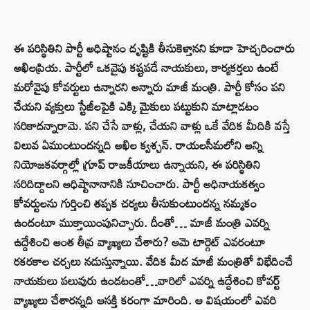
ఈ పరిస్థితిని పార్టీ అధిష్టానం దృష్టికి తీసుకెళ్తానని కూడా హెచ్చరించారు
అఖిలప్రియ. పార్టీలో ఒకవైపు కష్టపడే నాయకులు, కార్యకర్తలు ఉంటే
మరోవైపు కోవర్టులు ఉన్నారని అన్నారు మాజీ మంత్రి. పార్టీ కోసం పని
చేయని వ్యక్తులు స్టేజీలపైకి ఎక్కి మైకులు పట్టుకుని మాట్లాడటం
సరికాదన్నారామె. పని చేసే వాళ్లు, చేయని వాళ్లు ఒకే వేదిక మీదికి వస్తే
విలువ ఏముంటుందన్నది అఖిల క్వశ్చన్‌. రాయలసీమలోని అన్ని
నియోజకవర్గాల్లో గ్రూప్ రాజకీయాలు ఉన్నాయని, ఈ పరిస్థితిని
సరిదిద్దాలని అధిష్టానానానికి సూచించారు. పార్టీ అధినాయకత్వం
కోవర్టులను గుర్తించి తప్పక చర్యలు తీసుకుంటుందన్న నమ్మకం
ఉందంటూ ముక్తాయింపునిచ్చారు. దీంతో… మాజీ మంత్రి ఎవర్ని
ఉద్దేశించి అంత తీవ్ర వ్యాఖ్యలు చేశారు? ఆమె టార్గెట్‌ ఎవరంటూ
రకరకాల చర్చలు నడుస్తున్నాయి. వేదిక మీద మాజీ మంత్రితో విభేదించే
నాయకులు పలువురు ఉండటంతో…వారిలో ఎవర్ని ఉద్దేశించి కోవర్ట్
వ్యాఖ్యలు చేశారన్నది ఆసక్తి కరంగా మారింది. ఆ విషయంలో ఎవరి