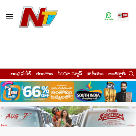
ఆంధ్రప్రదేశ్
తెలంగాణ
సినిమా న్యూస్
జాతీయం
అంతర్జాతీయం