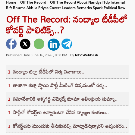
Home
Off The Record
Off The Record About Nandyal Tdp Internal
Rift Bhuma Akhila Priyas Covert Leaders Remarks Spark Political Row
Off The Record: నంద్యాల టీడీపీలో
కోవర్ట్ పాలిటిక్స్..?
Published Date :June 16, 2026 ,
9:30 PM
By
NTV WebDesk
నంద్యాల జిల్లా టీడీపీలో నిత్య వివాదాలు..
తాజాగా జిల్లా స్థాయి పార్టీ మీటింగ్‌ విషయంలో రచ్చ..
సమావేశానికి ఆళ్ళగడ్డ ఎమ్మెల్యే భూమా అఖిలప్రియ డుమ్మా..
పార్టీలో కోవర్ట్‌లు ఉన్నారంటూ చేసిన వ్యాఖ్యల కలకలం..
కోవర్ట్‌లను ముందుకు తీసుకువచ్చి మాట్లాడిస్తున్నారని అభ్యంతరం..