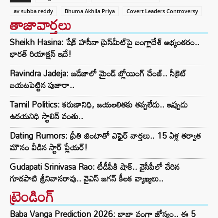
av subba reddy
Bhuma Akhila Priya
Covert Leaders Controversy
తాజావార్తలు
Sheikh Hasina: షేక్ హసీనా ప్రెస్‌మీట్‌పై బంగ్లాదేశ్ అభ్యంతరం..
భారత్ రియాక్షన్ ఇదే!
Ravindra Jadeja: జడేజాలో మైండ్ బ్లోయింగ్ చేంజ్.. సీక్రెట్
బయటపెట్టిన పుజారా..
Tamil Politics: కరుణానిధి, జయలలితకు తప్పలేదు.. ఇప్పుడు
ఉదయనిధి స్టాలిన్ వంతు..
Dating Rumors: ప్రీతి జింటాతో ఎఫైర్ వార్తలు.. 15 ఏళ్ల తర్వాత
మౌనం వీడిన స్టార్ ప్లేయర్!
Gudapati Srinivasa Rao: టీడీపీకి షాక్‌.. వైసీపీలో చేరిన
గూడపాటి శ్రీనివాసరావు.. వైఎస్‌ జగన్‌ కీలక వ్యాఖ్యలు..
ట్రెండింగ్‌
Baba Vanga Prediction 2026: బాబా వంగా జోస్యం.. ఈ 5