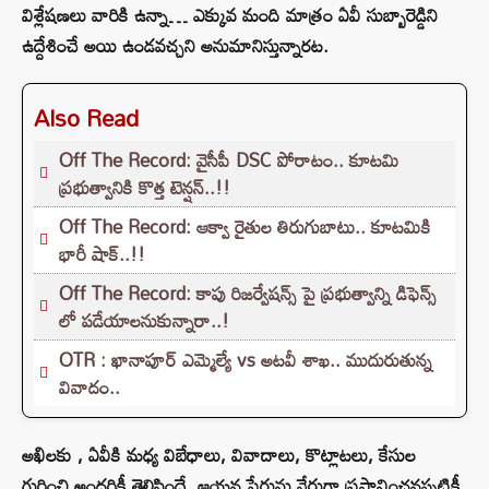
విశ్లేషణలు వారికి ఉన్నా… ఎక్కువ మంది మాత్రం ఏవీ సుబ్బారెడ్డిని
ఉద్దేశించే అయి ఉండవచ్చని అనుమానిస్తున్నారట.
Also Read
Off The Record: వైసీపీ DSC పోరాటం.. కూటమి
ప్రభుత్వానికి కొత్త టెన్షన్..!!
Off The Record: ఆక్వా రైతుల తిరుగుబాటు.. కూటమికి
భారీ షాక్..!!
Off The Record: కాపు రిజర్వేషన్స్ పై ప్రభుత్వాన్ని డిఫెన్స్
లో పడేయాలనుకున్నారా..!
OTR : ఖానాపూర్ ఎమ్మెల్యే vs అటవీ శాఖ.. ముదురుతున్న
వివాదం..
అఖిలకు , ఏవీకి మధ్య విబేధాలు, వివాదాలు, కొట్లాటలు, కేసుల
గురించి అందరికీ తెలిసిందే. ఆయన పేరును నేరుగా ప్రస్తావించనప్పటికీ