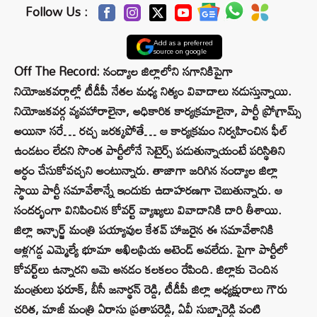
Follow Us :
Add as a preferred
source on google
Off The Record: నంద్యాల జిల్లాలోని సగానికిపైగా
నియోజకవర్గాల్లో టీడీపీ నేతల మధ్య నిత్యం వివాదాలు నడుస్తున్నాయి.
నియోజకవర్గ వ్యవహారాలైనా, అధికారిక కార్యక్రమాలైనా, పార్టీ ప్రోగ్రామ్స్‌
అయినా సరే… రచ్చ జరక్కపోతే… ఆ కార్యక్రమం నిర్వహించిన ఫీల్‌
ఉండటం లేదని సొంత పార్టీలోనే సెటైర్స్ పడుతున్నాయంటే పరిస్థితిని
అర్ధం చేసుకోవచ్చని అంటున్నారు. తాజాగా జరిగిన నంద్యాల జిల్లా
స్థాయి పార్టీ సమావేశాన్నే ఇందుకు ఉదాహరణగా చెబుతున్నారు. ఆ
సందర్భంగా వినిపించిన కోవర్ట్‌ వ్యాఖ్యలు వివాదానికి దారి తీశాయి.
జిల్లా ఇన్ఛార్జ్‌ మంత్రి పయ్యావుల కేశవ్ హాజరైన ఈ సమావేశానికి
ఆళ్లగడ్డ ఎమ్మెల్యే భూమా అఖిలప్రియ అటెండ్‌ అవలేదు. పైగా పార్టీలో
కోవర్ట్‌లు ఉన్నారని ఆమె అనడం కలకలం రేపింది. జిల్లాకు చెందిన
మంత్రులు ఫరూక్, బీసీ జనార్థన్‌ రెడ్డి, టీడీపీ జిల్లా అధ్యక్షురాలు గౌరు
చరిత, మాజీ మంత్రి ఏరాసు ప్రతాపరెడ్డి, ఏవీ సుబ్బారెడ్డి వంటి