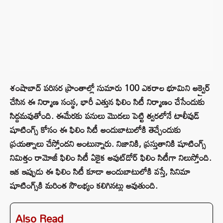
శంషాబాద్ పరిసర ప్రాంతాల్లో సుమారు 100 ఎకరాల భూమిని అక్వైర్
చేసిన ఈ నిర్మాణ సంస్థ, భారీ ఎత్తున ఫిలిం సిటీ నిర్మాణం చేసేందుకు
సిద్దమవుతోంది. ఈమేరకు పనులు మొదలు పెట్టి త్వరలోనే టాలీవుడ్
షూటింగ్స్ కోసం ఈ ఫిలిం సిటీ అందుబాటులోకి తెచ్చేందుకు
ప్రయత్నాలు చేస్తోందని అంటున్నారు. నిజానికి, ప్రస్తుతానికి షూటింగ్స్
నిమిత్తం రామోజీ ఫిలిం సిటీ ఏకైక అవుట్‌డోర్ ఫిలిం సిటీగా నిలుస్తోంది.
ఇక ఇప్పుడు ఈ ఫిలిం సిటీ కూడా అందుబాటులోకి వస్తే, సినిమా
షూటింగ్స్‌కి మరింత సౌలభ్యం కలిగినట్లు అవుతుంది.
Also Read