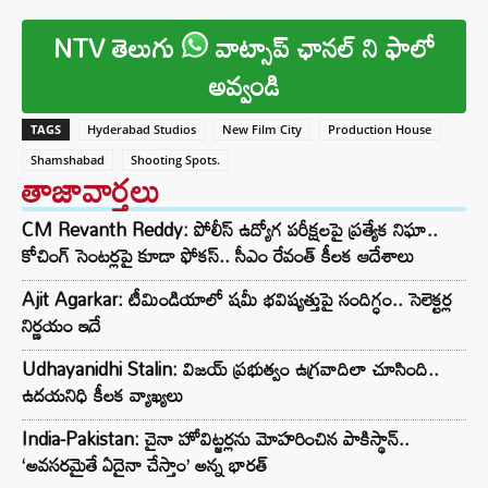
NTV తెలుగు
వాట్సాప్ ఛానల్ ని ఫాలో
అవ్వండి
TAGS
Hyderabad Studios
New Film City
Production House
Shamshabad
Shooting Spots.
తాజావార్తలు
CM Revanth Reddy: పోలీస్ ఉద్యోగ పరీక్షలపై ప్రత్యేక నిఘా..
కోచింగ్ సెంటర్లపై కూడా ఫోకస్.. సీఎం రేవంత్ కీలక ఆదేశాలు
Ajit Agarkar: టీమిండియాలో షమీ భవిష్యత్తుపై సందిగ్ధం.. సెలెక్టర్ల
నిర్ణయం ఇదే
Udhayanidhi Stalin: విజయ్ ప్రభుత్వం ఉగ్రవాదిలా చూసింది..
ఉదయనిధి కీలక వ్యాఖ్యలు
India-Pakistan: చైనా హోవిట్జర్లను మోహరించిన పాకిస్థాన్..
‘అవసరమైతే ఏదైనా చేస్తాం’ అన్న భారత్