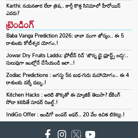
Karthi: నయనతార లేదా త్రిష.. కార్తీ కొత్త సినిమాలో హీరోయిన్
ఎవరు?
ట్రెండింగ్‌
Baba Vanga Prediction 2026: బాబా వంగా జోస్యం.. ఈ 5
రాశులకు కోటీశ్వర యోగం.!
Jowar Dry Fruits Laddu: ప్రోటీన్ రిచ్ ‘జొన్న డ్రై ఫ్రూప్ట్స్ లడ్డు’..
సులువుగా ఇంట్లోనే చేసేయండి ఇలా..!
Zodiac Predictions : ఆగస్టు 5న బుధ-గురు మహాయోగం.. ఈ 4
రాశులకు డబ్బే డబ్బు.!
Kitchen Hacks : అరటి తొక్కతో ఈ మ్యాజిక్ తెలుసా? బేకింగ్
సోడా కలిపితే సూపర్ రిజల్ట్.!
IndiGo Offer : ఇండిగో బంపర్ ఆఫర్.. 20 వేల ఉచిత టికెట్లు.!