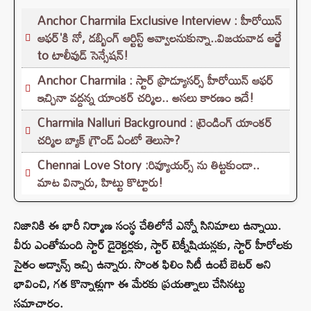
Anchor Charmila Exclusive Interview : హీరోయిన్
ఆఫర్'కి నో, డబ్బింగ్ ఆర్టిస్ట్ అవ్వాలనుకున్నా..విజయవాడ ఆర్జే
to టాలీవుడ్ సెన్సేషన్!
Anchor Charmila : స్టార్ ప్రొడ్యూసర్స్ హీరోయిన్ ఆఫర్
ఇచ్చినా వద్దన్న యాంకర్ చర్మిల.. అసలు కారణం ఇదే!
Charmila Nalluri Background : ట్రెండింగ్ యాంకర్
చర్మిల బ్యాక్ గ్రౌండ్ ఏంటో తెలుసా?
Chennai Love Story :రివ్యూయర్స్ ను తిట్టకుండా..
మాట విన్నారు, హిట్టు కొట్టారు!
నిజానికి ఈ భారీ నిర్మాణ సంస్థ చేతిలోనే ఎన్నో సినిమాలు ఉన్నాయి.
వీరు ఎంతోమంది స్టార్ డైరెక్టర్లకు, స్టార్ టెక్నీషియన్లకు, స్టార్ హీరోలకు
సైతం అడ్వాన్స్ ఇచ్చి ఉన్నారు. సొంత ఫిలిం సిటీ ఉంటే బెటర్ అని
భావించి, గత కొన్నాళ్లుగా ఈ మేరకు ప్రయత్నాలు చేసినట్టు
సమాచారం.