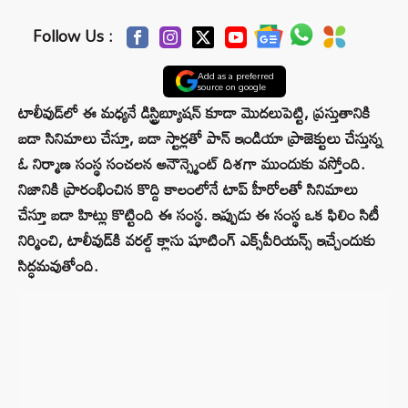
Follow Us :
Add as a preferred
source on google
టాలీవుడ్‌లో ఈ మధ్యనే డిస్ట్రిబ్యూషన్ కూడా మొదలుపెట్టి, ప్రస్తుతానికి
బడా సినిమాలు చేస్తూ, బడా స్టార్లతో పాన్ ఇండియా ప్రాజెక్టులు చేస్తున్న
ఓ నిర్మాణ సంస్థ సంచలన అనౌన్స్మెంట్ దిశగా ముందుకు వస్తోంది.
నిజానికి ప్రారంభించిన కొద్ది కాలంలోనే టాప్ హీరోలతో సినిమాలు
చేస్తూ బడా హిట్లు కొట్టింది ఈ సంస్థ. ఇప్పుడు ఈ సంస్థ ఒక ఫిలిం సిటీ
నిర్మించి, టాలీవుడ్‌కి వరల్డ్ క్లాసు షూటింగ్ ఎక్స్‌పీరియన్స్ ఇచ్చేందుకు
సిద్ధమవుతోంది.