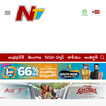
ఆంధ్రప్రదేశ్
తెలంగాణ
సినిమా న్యూస్
జాతీయం
అంతర్జాతీయం