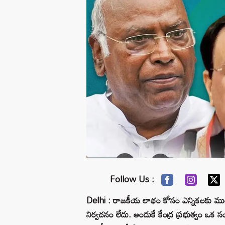
Follow Us :
Delhi : రాజకీయ లాభం కోసం ఎన్నికలకు ముం
నిర్వచనం లేదు. అందుకే కేంద్ర ప్రభుత్వం ఒక స