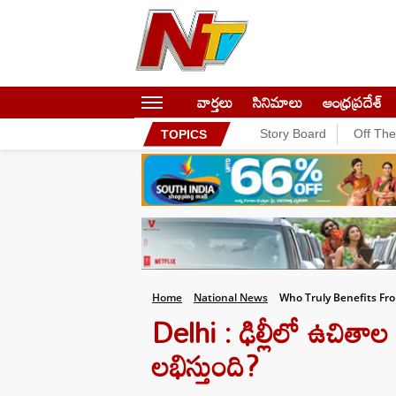
వార్తలు
సినిమాలు
ఆంధ్రప్రదేశ్
Story Board
Off Th
TOPICS
Home
National News
Who Truly Benefits Fr
Delhi : ఢిల్లీలో ఉచితా
లభిస్తుంది?