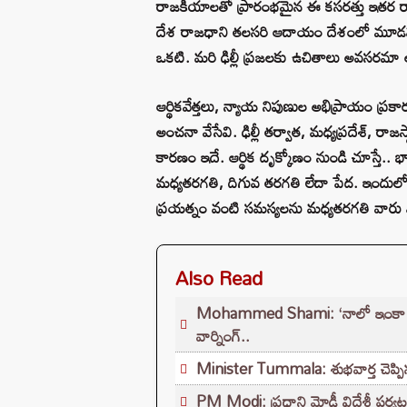
రాజకీయాలతో ప్రారంభమైన ఈ కసరత్తు ఇతర రాష్ట
దేశ రాజధాని తలసరి ఆదాయం దేశంలో మూడవ స్థాన
ఒకటి. మరి ఢిల్లీ ప్రజలకు ఉచితాలు అవసరమా అన్
ఆర్థికవేత్తలు, న్యాయ నిపుణుల అభిప్రాయం ప
అంచనా వేసేవి. ఢిల్లీ తర్వాత, మధ్యప్రదేశ్, ర
కారణం ఇదే. ఆర్థిక దృక్కోణం నుండి చూస్తే..
మధ్యతరగతి, దిగువ తరగతి లేదా పేద. ఇందులో ద్
ప్రయత్నం వంటి సమస్యలను మధ్యతరగతి వారు ఎక్
Also Read
Mohammed Shami: ‘నాలో ఇంకా సత్తా తగ
వార్నింగ్..
Minister Tummala: శుభవార్త చెప్పిన
PM Modi: ప్రధాని మోడీ విదేశీ పర్యటన