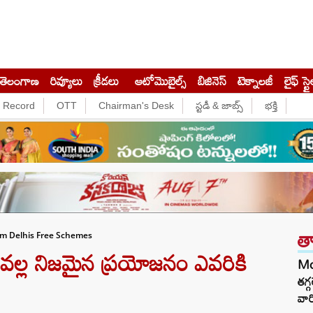
తెలంగాణ
రివ్యూలు
క్రీడలు
ఆటోమొబైల్స్
బిజినెస్‌
టెక్నాలజీ
లైఫ్ స్టై
e Record
OTT
Chairman's Desk
స్టడీ & జాబ్స్
భక్తి
త
om Delhis Free Schemes
ల వల్ల నిజమైన ప్రయోజనం ఎవరికి
Mo
తగ్
వార్