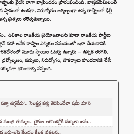
్రాలకు వైరస్ లాగా వ్యాపించడం ప్రారంభించింది. వాస్తవమేమిటంటే
ంలో ఉండగా, నిరుద్యోగం అత్యల్పంగా ఉన్న రాష్ట్రాలలో ఢిల్లీ
న ప్రశ్నలు తలెత్తుతున్నాయి.
్రకారం.. ఉచితాల రాజకీయ ప్రయోజనాలను కూడా రాజకీయ పార్టీలు
ాజస్థాన్ సహా అనేక రాష్ట్రాల ఎన్నికల సమయంలో ఇలా చేయడానికి
 భారతదేశంలో మూడు స్థాయిల ఓటర్లు ఉన్నారు – ఉన్నత తరగతి,
రవ్యోల్బణం, పన్నులు, నిరుద్యోగం, సౌకర్యాలు పొందడానికి చేసే
కువగా భరించాల్సి వస్తుంది.
్గలేదు’.. సెలక్టర్ల కళ్లు తెరిపించేలా షమీ మాస్
 మంత్రి తుమ్మల.. రైతుల అకౌంట్లోకి డబ్బులు జమ..
 ఖర్చులపై కేంద్రం కీలక ప్రకటన..