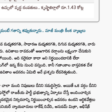
 ఉచ్చులో వృద్ధ దంపతులు.. కృష్ణాజిల్లాలో రూ.1.43 కోట్ల
టే గతాన్ని తవ్వుతున్నారు.. మాజీ మంత్రి కీలక వ్యాఖ్యలు
ువ మధ్యతరగతి, సాధారణ మధ్యతరగతి, దిగువ మధ్యతరగతి, వారు
ారు. ఉచితాలు రావడంతో అణగారిన వర్గాలను లక్ష్యంగా చేసుకుని
ింది. అది సరైనదా కాదా అని నిర్ణయించడానికి లేదా
డింగ్‌లో ఉన్న కేసు నుంచి వస్తుంది. కానీ గణాంకాల వాస్తవికత దేశ
ి ఉచితాల అవసరం ఏమిటి అనే ప్రశ్నను లేవనెత్తుతుంది.
ా చాలా మంది నిపుణులు దీనిని సమర్థిస్తారు. అయితే ఒక వర్గం దీనిని
ఫెస్టోలో రాజకీయ పార్టీ ప్రభుత్వాన్ని ఏర్పాటు చేస్తే అందించాల్సిన
పరమైన నిర్వచనాన్ని నిర్ణయించాల్సిన అవసరం ఉందని ఆర్థికవేత్తలు
 సీనియర్ న్యాయవాదులు రాకేష్ దివేది, అనుపమ్ మిశ్రా, అభిషేక్