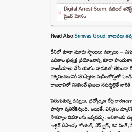
Digital Arrest Scam: డిజిటల్ అరెస్ట్
సైబర్ మోసం
Read Also:
Srinivas Goud: కాలువలు తవ్వమం
దీనిలో కూడా మూడు స్థాయిలు ఉన్నాయి – ఎగ
ఉచితాల ప్రత్యక్ష ప్రయోజనాన్ని కూడా పొందుత
రాజకీయాలు చేసే యుగం వాడుకలో లేకుండా పోయ
నిర్వచించడానికి పరిష్కారం సుప్రీంకోర్టులో పెం
రాజధానిలో నివసించే ప్రజలు సమర్థులైతే వారిక
పెరుగుతున్న పన్నులు, ద్రవ్యోల్బణ రేట్ల కారణంగ
పూర్తిగా వ్యతిరేకిస్తుంది. అయితే, ఎన్నికల మ్యాని
సౌకర్యాల వివరాలను ఇవ్వవచ్చు. ఉచితాలకు చట్ట
డాక్టర్ దీపాంషు గోయల్, వేద్ జైన్, రవి సింగ్,