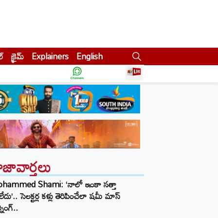
ల్
క్రైమ్
Explainers
English
ాజావార్తలు
hammed Shami: ‘నాలో ఇంకా సత్తా
గలేదు’.. సెలక్టర్ల కళ్లు తెరిపించేలా షమీ మాస్
నింగ్..