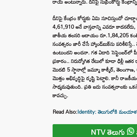
రాయ్ అంటున్నారు. దీనిపై సుప్రీంకోర్టు కేంద్రాన్
దీనిపై కేంద్రం కోర్టుకు ఏమి సూచిస్తుందో చ
4,61,910 అనే వాస్తవాన్ని ఎవరూ కాదనలేరు, 
జాతీయ తలసరి ఆదాయం రూ.1,84,205 కంటే రెట్టి
సంవత్సరం జారీ చేసే హ్యాండ్‌బుక్‌ను పరిశీలి
ఉంటుందని అంచనా. గత ఏడాది సెప్టెంబర్‌లో పీరి
ప్రకారం.. నిరుద్యోగిత రేటులో కూడా ఢిల్లీ ఇతర 
మొదటి 5 స్థానాల్లో జమ్మూ కాశ్మీర్, తెలంగాణ
మొత్తం అభివృద్ధిపై దృష్టి పెట్టాలి. కానీ రాజ
సాధ్యమవుతుంది. ప్రతి ఐదు సంవత్సరాలకు ఒకసా
కావచ్చు.
Read Also:
Identity: తెలుగులోకి మలయాళ థ్ర
NTV తెలుగు