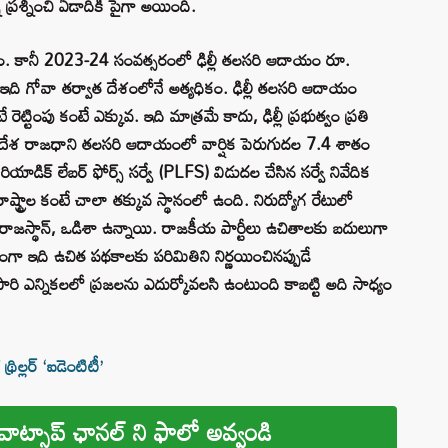
ని ప్రశ్నించి ఏడాదికి పైగా అయింది.
ూద్దాం. కానీ 2023-24 సంవత్సరంలో ఢిల్లీ తలసరి ఆదాయం రూ.
ఇది గోవా తర్వాత దేశంలోనే అత్యధికం. ఢిల్లీ తలసరి ఆదాయం
ంపు కంటే ఎక్కువ. ఇది మాత్రమే కాదు, ఢిల్లీ ప్రభుత్వం ప్రతి
స్తే.. దేశ రాజధాని తలసరి ఆదాయంలో వార్షిక పెరుగుదల 7.4 శాతం
యాడిక్ లేబర్ ఫోర్స్ సర్వే (PLFS) విడుదల చేసిన సర్వే నివేదిక
రాష్ట్రాల కంటే చాలా తక్కువ స్థానంలో ఉంది. నిరుద్యోగ రేటులో
, రాజస్థాన్, ఒడిశా ఉన్నాయి. రాజకీయ పార్టీలు ఉచితాలకు బదులుగా
కీయంగా ఇది ఉచిత పథకాలకు పరిమితిని నిర్ణయించినప్పుడే
రి ఎన్నికలలో ప్రజలను ఎదుర్కోవలసి ఉంటుంది కాబట్టి అది సాధ్యం
ిల్లర్ ‘ఐడెంటిటీ’
వాట్సాప్ ఛానల్ ని ఫాలో అవ్వండి