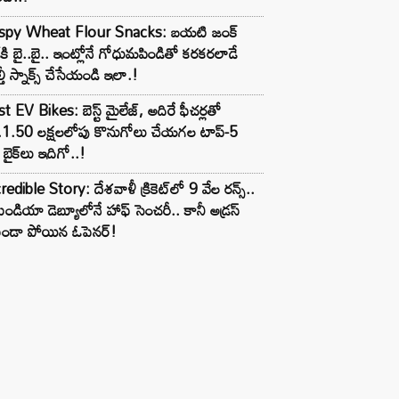
ispy Wheat Flour Snacks: బయటి జంక్
్‌కి బై..బై.. ఇంట్లోనే గోధుమపిండితో కరకరలాడే
్తీ స్నాక్స్ చేసేయండి ఇలా.!
t EV Bikes: బెస్ట్ మైలేజ్, అదిరే ఫీచర్లతో
.1.50 లక్షలలోపు కొనుగోలు చేయగల టాప్-5
బైక్‌లు ఇదిగో..!
redible Story: దేశవాళీ క్రికెట్‌లో 9 వేల రన్స్..
ిండియా డెబ్యూలోనే హాఫ్ సెంచరీ.. కానీ అడ్రస్
కుండా పోయిన ఓపెనర్!