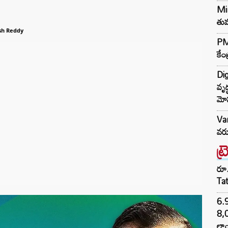
Min
తుమ
sh Reddy
PM 
కేం
Dig
వృద
మో
Var
వరు
ట్
రూ.
Ta
6.
8,
లాం