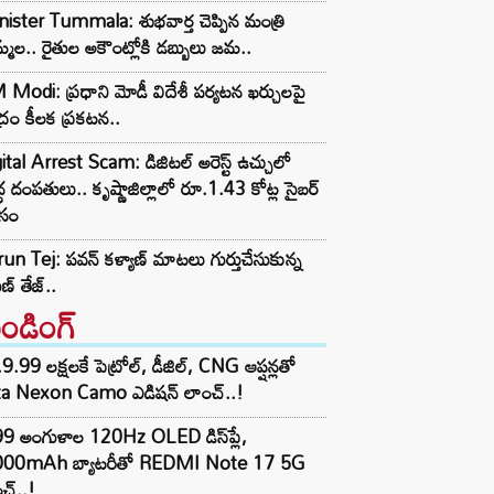
ister Tummala: శుభవార్త చెప్పిన మంత్రి
్మల.. రైతుల అకౌంట్లోకి డబ్బులు జమ..
Modi: ప్రధాని మోడీ విదేశీ పర్యటన ఖర్చులపై
ద్రం కీలక ప్రకటన..
ital Arrest Scam: డిజిటల్ అరెస్ట్ ఉచ్చులో
్ధ దంపతులు.. కృష్ణాజిల్లాలో రూ.1.43 కోట్ల సైబర్
సం
un Tej: పవన్ కళ్యాణ్ మాటలు గుర్తుచేసుకున్న
ణ్ తేజ్..
రెండింగ్‌
9.99 లక్షలకే పెట్రోల్, డీజిల్, CNG ఆప్షన్లతో
ta Nexon Camo ఎడిషన్ లాంచ్..!
99 అంగుళాల 120Hz OLED డిస్‌ప్లే,
000mAh బ్యాటరీతో REDMI Note 17 5G
చ్..!