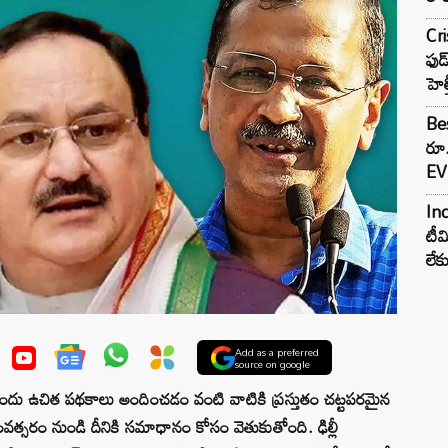
Cr
ఫుడ
హెల
Bes
రూ
EV 
Inc
టీమ
లే
Add as a preferred
source on google
దు ఉచిత పథకాలు అందించడం వంటి వాటికి ప్రస్తుతం చట్టపరమైన
ంవత్సరం నుండి దీనికి సమాధానం కోసం వెతుకుతోంది. ఢిల్లీ