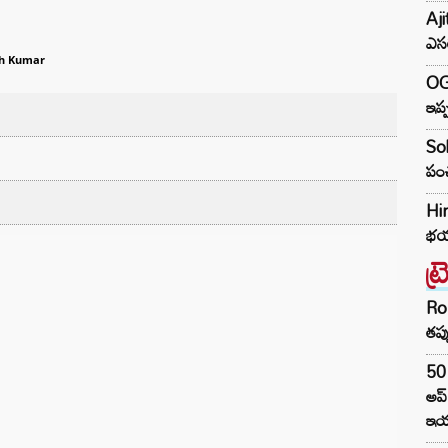
Aji
ఎసర
h Kumar
OG 
ఇప్ప
Sob
పంచ
Him
భయ్
ట్
Ro
తప్
50 
అప
ఇయర