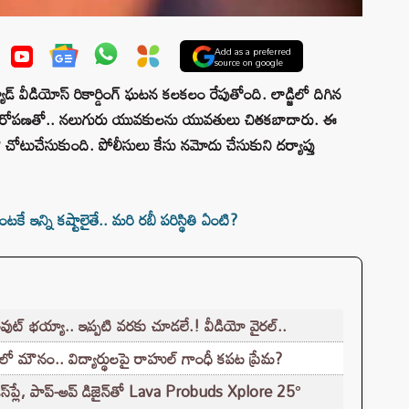
Add as a preferred
source on google
ూడ్ వీడియోస్ రికార్డింగ్ ఘటన కలకలం రేపుతోంది. లాడ్జిలో దిగిన
నే ఆరోపణతో.. నలుగురు యువకులను యువతులు చితకబాదారు. ఈ
 చోటుచేసుకుంది. పోలీసులు కేసు నమోదు చేసుకుని దర్యాప్తు
 ఇన్ని కష్టాలైతే.. మరి రబీ పరిస్థితి ఏంటి?
ుట్ భయ్యా.. ఇప్పటి వరకు చూడలే.! వీడియో వైరల్..
లో మౌనం.. విద్యార్థులపై రాహుల్ గాంధీ కపట ప్రేమ?
‌ప్లే, పాప్-అప్ డిజైన్‌తో Lava Probuds Xplore 25°