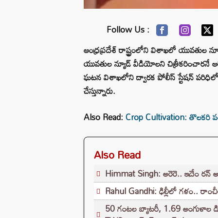
Follow Us :
ఆంధ్రప్రదేశ్ రాష్ట్రంలోని విశాఖలో యువతుల న్య
యువతుల న్యూడ్ వీడియోలని చిత్రీకరించార
ఘటన విశాఖలోని ద్వారక పోలీస్ స్టేషన్ పరిధిలో
చేస్తున్నారు.
Also Read:
Crop Cultivation: తొలకరి పంటకే
Also Read
Himmat Singh: అరెరె.. ఇదేం రన్ అవ
Rahul Gandhi: ఢిల్లీలో గళం.. రాంచీ
50 గంటల బ్యాటరీ, 1.69 అంగుళాల డిస్