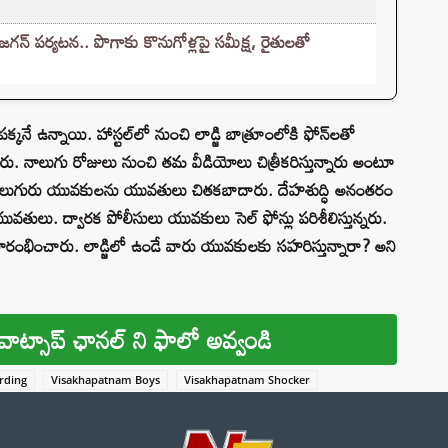
గన్ పర్యటన.. పొగాకు కొనుగోళ్లపై సమీక్ష, రైతులతో
పక్కనే ఉన్నాయి. హాస్టల్‌లో నుంచి లాడ్జి బాత్రూంలోకి ఫోన్‌లతో
. నాలుగు రోజులు నుంచి తమ వీడియోలు చిత్రీకరిస్తున్నారు అంటూ
నలుగురు యువకులను యువతులు చితకబాదారు. దేహశుద్ధి అనంతరం
తులు. ద్వారక పోలీసులు యువకులు సెల్ ఫోన్లు పరిశీలిస్తున్నరు.
్రారంభించారు. లాడ్జిలో ఉండే వారు యువకులకు సహరిస్తున్నారా? అని
వాట్సాప్ ఛానల్ ని ఫాలో అవ్వండి
rding
Visakhapatnam Boys
Visakhapatnam Shocker