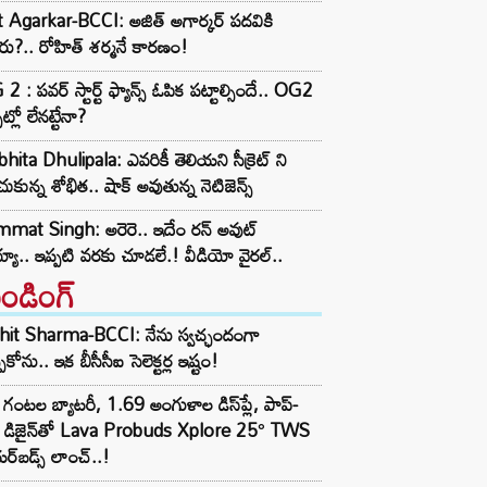
t Agarkar-BCCI: అజిత్ అగార్కర్ పదవికి
ు?.. రోహిత్ శర్మనే కారణం!
2 : పవర్ స్టార్ట్ ఫ్యాన్స్ ఓపిక పట్టాల్సిందే.. OG2
ట్లో లేనట్టేనా?
hita Dhulipala: ఎవరికీ తెలియని సీక్రెట్ ని
ుకున్న శోభిత.. షాక్ అవుతున్న నెటిజెన్స్
mat Singh: అరెరె.. ఇదేం రన్ అవుట్
యా.. ఇప్పటి వరకు చూడలే.! వీడియో వైరల్..
రెండింగ్‌
hit Sharma-BCCI: నేను స్వచ్ఛందంగా
పుకోను.. ఇక బీసీసీఐ సెలెక్టర్ల ఇష్టం!
గంటల బ్యాటరీ, 1.69 అంగుళాల డిస్‌ప్లే, పాప్-
్ డిజైన్‌తో Lava Probuds Xplore 25° TWS
్‌బడ్స్ లాంచ్..!