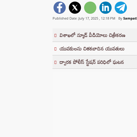
Published Date :July 17, 2025 ,
12:18 PM
By
Sampat
విశాఖలో న్యూడ్ వీడియోలు చిత్రీకరణ
యువకులను చితకబాదిన యువతులు
ద్వారక పోలీస్ స్టేషన్ పరిధిలో ఘటన