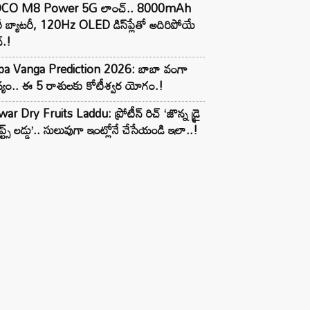
CO M8 Power 5G లాంచ్.. 8000mAh
ీ బ్యాటరీ, 120Hz OLED డిస్‌ప్లేతో అదిరిపోయే
్.!
ba Vanga Prediction 2026: బాబా వంగా
్యం.. ఈ 5 రాశులకు కోటీశ్వర యోగం.!
ar Dry Fruits Laddu: ప్రోటీన్ రిచ్ ‘జొన్న డ్రై
ూప్ట్స్ లడ్డు’.. సులువుగా ఇంట్లోనే చేసేయండి ఇలా..!