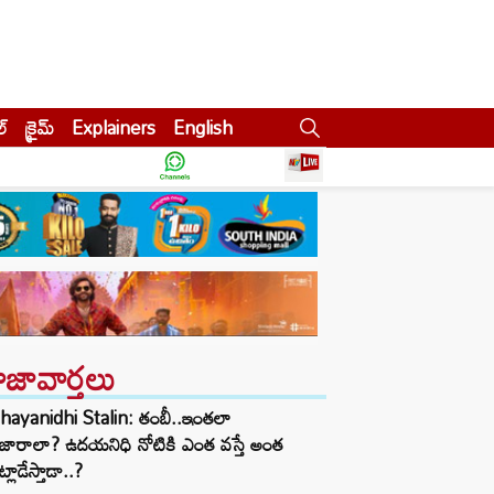
ల్
క్రైమ్
Explainers
English
ాజావార్తలు
hayanidhi Stalin: తంబీ..ఇంతలా
జారాలా? ఉదయనిధి నోటికి ఎంత వస్తే అంత
్లాడేస్తాడా..?