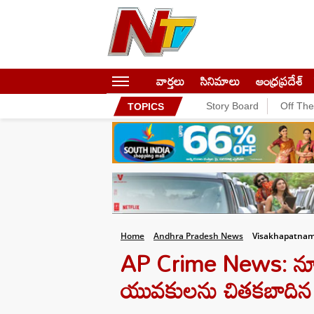
వార్తలు
సినిమాలు
ఆంధ్రప్రదేశ్
Story Board
Off Th
TOPICS
Home
Andhra Pradesh News
Visakhapatnam 
AP Crime News: న్యూడ
యువకులను చితకబాది