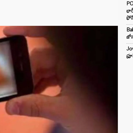
PO
భార
ఫోన
Ba
జోస
Jow
ఫ్ర