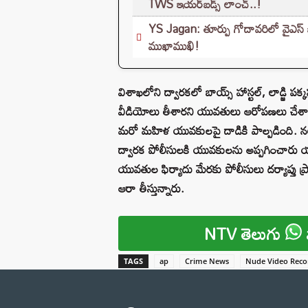
TWS ఇయర్‌బడ్స్ లాంచ్..!
YS Jagan: తూర్పు గోదావరిలో వైఎస్ జ
ముఖాముఖి!
విశాఖలోని ద్వారకలో బాయ్స్ హాస్టల్, లాడ్జి పక్క
వీడియోలు తీశారని యువతులు ఆరోపణలు చేశారు
మరో మహిళ యువకులపై దాడికి పాల్పడింది. 
ద్వారక పోలీసులకి యువకులను అప్పగించారు యువ
యువతుల ఫిర్యాదు మేరకు పోలీసులు దర్యాప్తు ప
ఆరా తీస్తున్నారు.
NTV తెలుగు
TAGS
ap
Crime News
Nude Video Reco