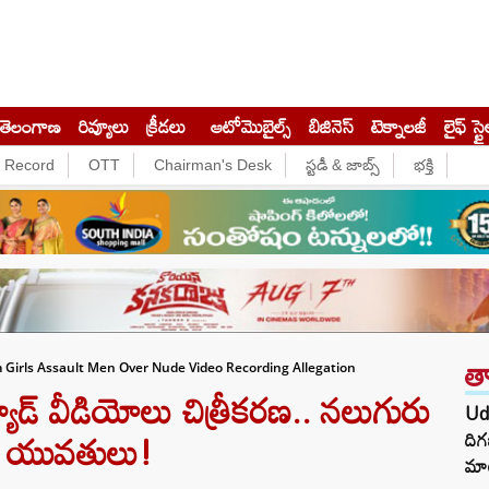
తెలంగాణ
రివ్యూలు
క్రీడలు
ఆటోమొబైల్స్
బిజినెస్‌
టెక్నాలజీ
లైఫ్ స్టై
e Record
OTT
Chairman's Desk
స్టడీ & జాబ్స్
భక్తి
త
Girls Assault Men Over Nude Video Recording Allegation
్ వీడియోలు చిత్రీకరణ.. నలుగురు
Ud
న యువతులు!
దిగ
మాట