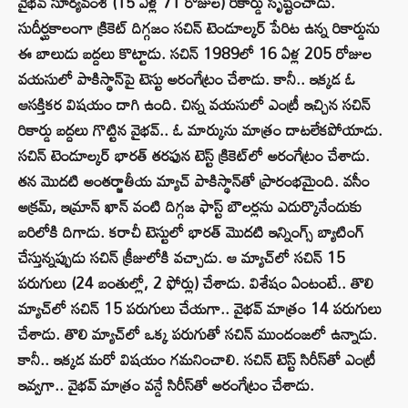
వైభవ్‌ సూర్యవంశీ (15 ఏళ్ల 71 రోజుల) రికార్డు సృష్టించాడు.
సుదీర్ఘకాలంగా క్రికెట్‌ దిగ్గజం సచిన్‌ టెండూల్కర్‌ పేరిట ఉన్న రికార్డును
ఈ బాలుడు బద్దలు కొట్టాడు. సచిన్‌ 1989లో 16 ఏళ్ల 205 రోజుల
వయసులో పాకిస్థాన్‌పై టెస్టు అరంగేట్రం చేశాడు. కానీ.. ఇక్కడ ఓ
ఆసక్తికర విషయం దాగి ఉంది. చిన్న వయసులో ఎంట్రీ ఇచ్చిన సచిన్
రికార్డు బద్దలు గొట్టిన వైభవ్.. ఓ మార్కును మాత్రం దాటలేకపోయాడు.
సచిన్ టెండూల్కర్ భారత్ తరఫున టెస్ట్ క్రికెట్‌లో అరంగేట్రం చేశాడు.
తన మొదటి అంతర్జాతీయ మ్యాచ్ పాకిస్థాన్‌తో ప్రారంభమైంది. వసీం
అక్రమ్, ఇమ్రాన్ ఖాన్ వంటి దిగ్గజ ఫాస్ట్ బౌలర్లను ఎదుర్కొనేందుకు
బరిలోకి దిగాడు. కరాచీ టెస్టులో భారత్ మొదటి ఇన్నింగ్స్ బ్యాటింగ్
చేస్తున్నప్పుడు సచిన్ క్రీజులోకి వచ్చాడు. ఆ మ్యాచ్‌లో సచిన్ 15
పరుగులు (24 బంతుల్లో, 2 ఫోర్లు) చేశాడు. విశేషం ఏంటంటే.. తొలి
మ్యాచ్‌లో సచిన్ 15 పరుగులు చేయగా.. వైభవ్ మాత్రం 14 పరుగులు
చేశాడు. తొలి మ్యాచ్‌లో ఒక్క పరుగుతో సచిన్ ముందంజలో ఉన్నాడు.
కానీ.. ఇక్కడ మరో విషయం గమనించాలి. సచిన్ టెస్ట్‌ సిరీస్‌తో ఎంట్రీ
ఇవ్వగా.. వైభవ్ మాత్రం వన్డే సిరీస్‌తో అరంగేట్రం చేశాడు.