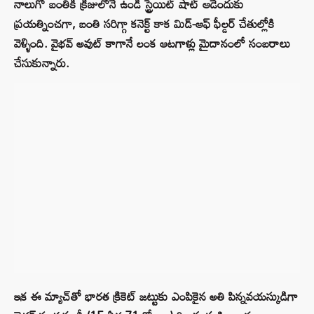
నాలుగో బంతికి క్రీజులోనే ఉండి స్ట్రెయిట్ షాట్ ఆడేందుకు
ప్రయత్నించగా, బంతి సరిగ్గా కనెక్ట్ కాక మిడ్-ఆఫ్ ఫీల్డర్ చేతుల్లోకి
వెళ్ళింది. వైభవ్ అవుట్ కాగానే లంక ఆటగాళ్లు మైదానంలో సంబరాలు
చేసుకున్నారు.
ఇక ఈ మ్యాచ్‌తో భారత క్రికెట్‌ జట్టుకు ఎంపికైన అతి పిన్నవయస్కుడిగా