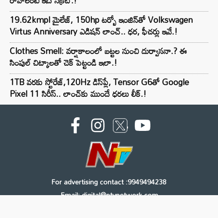
రావాలంటే ఇదే సీక్రెట్.!
19.62kmpl మైలేజ్, 150hp టర్బో ఇంజిన్‌తో Volkswagen
Virtus Anniversary ఎడిషన్ లాంచ్.. ధర, ఫీచర్లు ఇవే.!
Clothes Smell: వర్షాకాలంలో బట్టల నుంచి దుర్వాసనా.? ఈ
సింపుల్ చిట్కాలతో చెక్ పెట్టండి ఇలా.!
1TB వరకు స్టోరేజ్,120Hz డిస్‌ప్లే, Tensor G6తో Google
Pixel 11 సిరీస్.. లాంచ్⁭కు ముందే ధరలు లీక్.!
For advertising contact :9949494238
Email: digital@ntvnetwork.com
Copyright © 2000 - 2026 - NTV