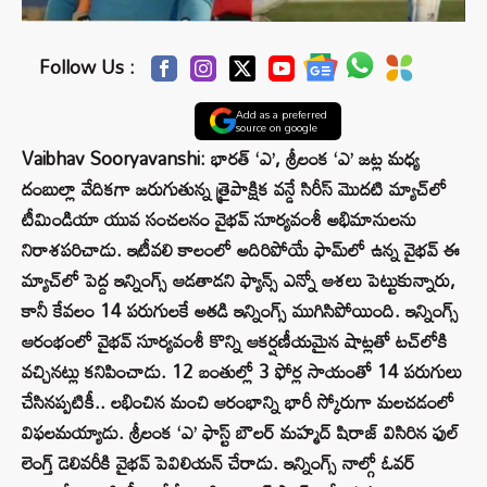
Follow Us :
Add as a preferred
source on google
Vaibhav Sooryavanshi: భారత్ ‘ఎ’, శ్రీలంక ‘ఎ’ జట్ల మధ్య
దంబుల్లా వేదికగా జరుగుతున్న త్రైపాక్షిక వన్డే సిరీస్ మొదటి మ్యాచ్‌లో
టీమిండియా యువ సంచలనం వైభవ్ సూర్యవంశీ అభిమానులను
నిరాశపరిచాడు. ఇటీవలి కాలంలో అదిరిపోయే ఫామ్‌లో ఉన్న వైభవ్ ఈ
మ్యాచ్‌లో పెద్ద ఇన్నింగ్స్ ఆడతాడని ఫ్యాన్స్ ఎన్నో ఆశలు పెట్టుకున్నారు,
కానీ కేవలం 14 పరుగులకే అతడి ఇన్నింగ్స్ ముగిసిపోయింది. ఇన్నింగ్స్
ఆరంభంలో వైభవ్ సూర్యవంశీ కొన్ని ఆకర్షణీయమైన షాట్లతో టచ్‌లోకి
వచ్చినట్లు కనిపించాడు. 12 బంతుల్లో 3 ఫోర్ల సాయంతో 14 పరుగులు
చేసినప్పటికీ.. లభించిన మంచి ఆరంభాన్ని భారీ స్కోరుగా మలచడంలో
విఫలమయ్యాడు. శ్రీలంక ‘ఎ’ ఫాస్ట్ బౌలర్ మహ్మద్ షిరాజ్ విసిరిన ఫుల్
లెంగ్త్ డెలివరీకి వైభవ్ పెవిలియన్ చేరాడు. ఇన్నింగ్స్ నాల్గో ఓవర్