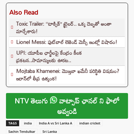
Also Read
Toxic Trailer: ‘‘టాక్సిక్’’ ట్రైలర్.. ఒక్క దెబ్బతో అంతా
మార్చేశారు!
Lionel Messi: ఫుట్‌బాల్ లెజెండ్ మెస్సీ ఇంట్లో విషాదం!
UPI: యూపీఐ ఛార్జీలపై కేంద్రం కీలక
ప్రకటన..సామాన్యులకు ఊరట..
Mojtaba Khamenei: మొజ్తబా ఖమేనీ పరిస్థితి విషమం?
ఇరాన్‌లో తీవ్ర ఉత్కంఠ!
NTV తెలుగు
వాట్సాప్ ఛానల్ ని ఫాలో
అవ్వండి
TAGS
india
India A vs Sri Lanka A
indian cricket
Sachin Tendulkar
Sri Lanka