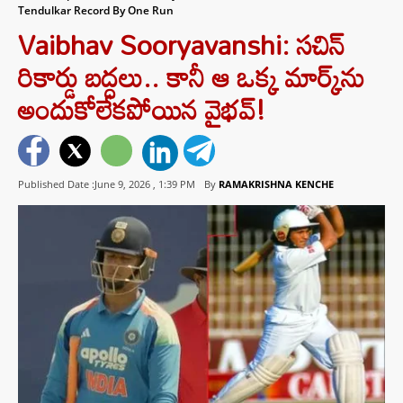
Tendulkar Record By One Run
Vaibhav Sooryavanshi: సచిన్
రికార్డు బద్దలు.. కానీ ఆ ఒక్క మార్క్‌ను
అందుకోలేకపోయిన వైభవ్!
Published Date :June 9, 2026 ,
1:39 PM
By
RAMAKRISHNA KENCHE