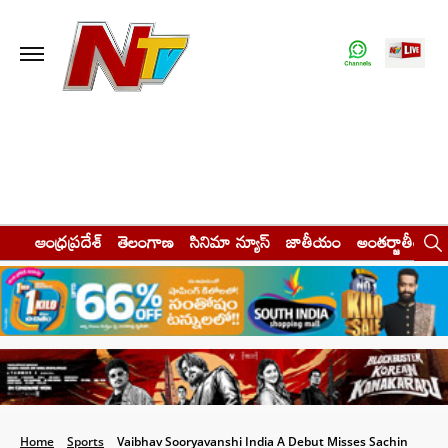
ఆంధ్రప్రదేశ్
తెలంగాణ
సినిమా న్యూస్
జాతీయం
అంతర్జాతీయం
Home
Sports
Vaibhav Sooryavanshi India A Debut Misses Sachin