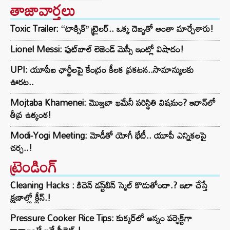
తాజావార్తలు
Toxic Trailer: ‘‘టాక్సిక్’’ ట్రైలర్.. ఒక్క దెబ్బతో అంతా మార్చేశారు!
Lionel Messi: ఫుట్‌బాల్ లెజెండ్ మెస్సీ ఇంట్లో విషాదం!
UPI: యూపీఐ ఛార్జీలపై కేంద్రం కీలక ప్రకటన..సామాన్యులకు
ఊరట..
Mojtaba Khamenei: మొజ్తబా ఖమేనీ పరిస్థితి విషమం? ఇరాన్‌లో
తీవ్ర ఉత్కంఠ!
Modi-Yogi Meeting: మోడీతో యోగీ భేటీ.. యూపీ ఎన్నికలపై
చర్చ..!
ట్రెండింగ్‌
Cleaning Hacks : కిచెన్ డస్ట్‌బిన్ స్మెల్ కొడుతోందా.? ఇలా చేస్తే
క్షణాల్లో క్లీన్.!
Pressure Cooker Rice Tips: కుక్కర్‌లో అన్నం పర్ఫెక్ట్‌గా