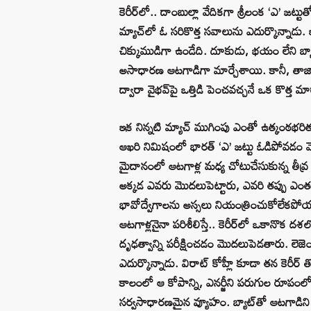
కెరీర్‌లో.. దాంబుల్లా వేదికగా శ్రీలంక ‘ఎ’ జట
మ్యాచ్‌లో ఓ సరికొత్త సవాలును ఎదుర్కొన్నాడు. ఇ
చిక్కుముడిగా ఉండేది. దూకుడు, భయం లేని బ్యా
అసాధారణ ఆటగాడిగా మార్చేశాయి. కానీ, తాజా
ద్వారా వైభవ్‌పై ఒత్తిడి పెంచవచ్చనే ఒక కొత్త మా
ఇక నిన్నటి మ్యాచ్‌ ముగింపు ఎంతో ఉత్కంఠభరి
ఆఖరి నిమిషంలో భారత్ ‘ఎ’ జట్టు ఓడిపోవడం 
మైదానంలో ఆటగాళ్ల మధ్య చోటుచేసుకున్న తీవ్ర ఉద్ర
అక్కడ ఎవరు మొదలుపెట్టారు, ఎవరి తప్పు ఎం
భావోద్వేగాలను అస్సలు నియంత్రించుకోలేకపోయాడన
ఆటగాళ్లనైనా పరిశీలిస్తే.. కెరీర్‌లో ఒకానొక ద
దృఢత్వాన్ని పరీక్షించడం మొదలుపెడతారు. లెజెండ్
ఎదుర్కొన్నాడు. విరాట్ కోహ్లీ కూడా తన కెరీర్ తొ
కాలంలో ఆ కోపాన్ని, ఎనర్జీని పరుగుల రూపంలోకి
సర్వసాధారణమైన వ్యూహం. బ్యాట్‌తో ఆటగాడిని 