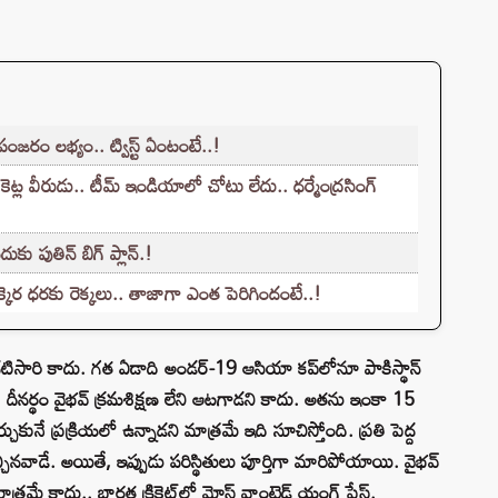
జరం లభ్యం.. ట్విస్ట్ ఏంటంటే..!
 వీరుడు.. టీమ్ ఇండియాలో చోటు లేదు.. ధర్మేంద్రసింగ్
ు పుతిన్ బిగ్ ప్లాన్.!
ెర ధరకు రెక్కలు.. తాజాగా ఎంత పెరిగిందంటే..!
ొదటిసారి కాదు. గత ఏడాది అండర్-19 ఆసియా కప్‌లోనూ పాకిస్థాన్
 దీనర్థం వైభవ్ క్రమశిక్షణ లేని ఆటగాడని కాదు. అతను ఇంకా 15
కునే ప్రక్రియలో ఉన్నాడని మాత్రమే ఇది సూచిస్తోంది. ప్రతి పెద్ద
నవాడే. అయితే, ఇప్పుడు పరిస్థితులు పూర్తిగా మారిపోయాయి. వైభవ్
్రమే కాదు.. భారత క్రికెట్‌లో మోస్ట్ వాంటెడ్ యంగ్ ఫేస్.