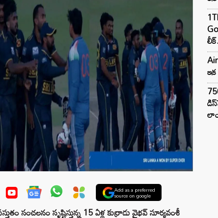
1TB
Goo
లీక్
Air
ఇక 
75
డిస
లాం
Add as a preferred
source on google
్తుతం సంచలనం సృష్టిస్తున్న 15 ఏళ్ల కుర్రాడు వైభవ్ సూర్యవంశీ