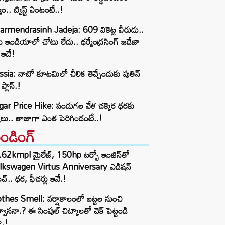
యం.. ట్విస్ట్ ఏంటంటే..!
rmendrasinh Jadeja: 609 వికెట్ల వీరుడు..
్ ఇండియాలో చోటు లేదు.. ధర్మేంద్రసింగ్ జడేజా
 ఇదే!
sia: నాటో కూటమిలో చీలిక తెచ్చేందుకు పుతిన్
 ప్లాన్.!
gar Price Hike: పండుగల వేళ చక్కెర ధరకు
్కలు.. తాజాగా ఎంత పెరిగిందంటే..!
రెండింగ్‌
62kmpl మైలేజ్, 150hp టర్బో ఇంజిన్‌తో
lkswagen Virtus Anniversary ఎడిషన్
చ్.. ధర, ఫీచర్లు ఇవే.!
thes Smell: వర్షాకాలంలో బట్టల నుంచి
్వాసనా.? ఈ సింపుల్ చిట్కాలతో చెక్ పెట్టండి
ా.!