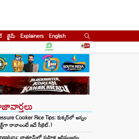
ల్
క్రైమ్
Explainers
English
ాజావార్తలు
ssure Cooker Rice Tips: కుక్కర్‌లో అన్నం
ెక్ట్‌గా రావాలంటే ఇదే సీక్రెట్.!
ngaluru: బాత్రూమ్‌లో మహిళ అస్థిపంజరం