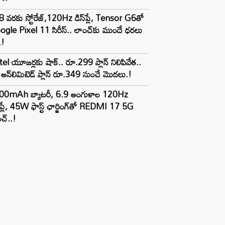
 వరకు స్టోరేజ్,120Hz డిస్‌ప్లే, Tensor G6తో
gle Pixel 11 సిరీస్.. లాంచ్⁭కు ముందే ధరలు
.!
tel యూజర్లకు షాక్.. రూ.299 ప్లాన్ నిలిపివేత..
అన్‌లిమిటెడ్ ప్లాన్ రూ.349 నుంచే మొదలు.!
00mAh బ్యాటరీ, 6.9 అంగుళాల 120Hz
్‌ప్లే, 45W ఫాస్ట్ ఛార్జింగ్‌తో REDMI 17 5G
చ్..!