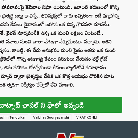
్రతి హావభావంపై కెమెరాల నిఘా ఉంటుంది. ఇలాంటి తరుణంలో కొన్ని
్యర్థి జట్లు భావిస్తే.. భవిష్యత్తులో వారు ఖచ్చితంగా ఇదే వ్యూహాన్ని
లా ఘటనను కేవలం మైదానంలో జరిగిన ఒక చిన్న గొడవలా చూడలేం.
ే, వైభవ్ సూర్యవంశీకి ఉన్న ఒక మంచి లక్షణం ఏంటంటే..
్రతి సవాలు నుంచి చాలా వేగంగా నేర్చుకుంటూ వచ్చాడు. అతని
 నిదర్శనం. కాబట్టి, ఈ చేదు అనుభవం నుంచి సైతం అతను ఒక మంచి
ికెట్‌లో గొప్ప ఆటగాళ్లు కేవలం పరుగులు చేయడం వల్లే గ్రేట్
చూసినా, తమ సహనం కోల్పోకుండా కేవలం బ్యాట్‌తోనే సమాధానం
లా మ్యాచ్ ద్వారా ప్రత్యర్థుల చేతికి ఒక కొత్త ఆయుధం దొరికిన మాట
త్వరగా నిర్వీర్యం చేస్తాడో వేచి చూడాలి.
వాట్సాప్ ఛానల్ ని ఫాలో అవ్వండి
achin Tendulkar
Vaibhav Sooryavanshi
VIRAT KOHLI