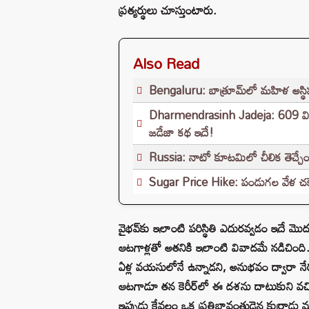
ప్రత్యర్థులు చూస్తుంటారు.
Also Read
Bengaluru: బాత్రూమ్‌లో మహిళ అస్థిపం
Dharmendrasinh Jadeja: 609 వికెట్ల
జడేజా కథ ఇదే!
Russia: నాటో కూటమిలో చీలిక తెచ్చేందుక
Sugar Price Hike: పండుగల వేళ చక్క
వైభవ్‌కు ఇలాంటి పరిస్థితి ఎదురవ్వడం ఇదే మ
ఆటగాళ్లతో అతనికి ఇలాంటి వివాదమే నడిచింది.
ఏళ్ల వయసులోనే ఉన్నాడని, అనుభవం ద్వారా నేర్చు
ఆటగాడూ తన కెరీర్‌లో ఈ దశను దాటుకుని వచ్చి
ఇప్పుడు కేవలం ఒక ప్రతిభావంతుడైన కుర్రాడు మాత