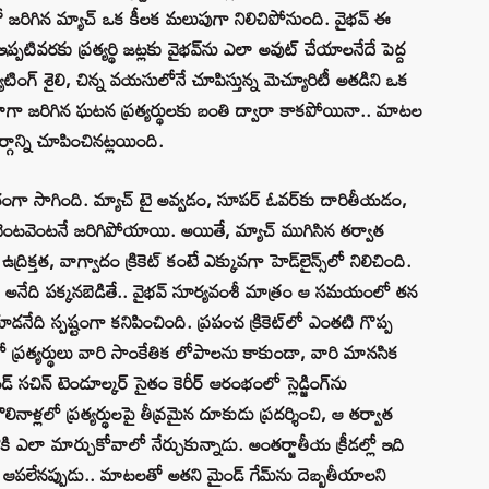
్టుతో జరిగిన మ్యాచ్ ఒక కీలక మలుపుగా నిలిచిపోనుంది. వైభవ్ ఈ
ప్పటివరకు ప్రత్యర్థి జట్లకు వైభవ్‌ను ఎలా అవుట్ చేయాలనేదే పెద్ద
టింగ్ శైలి, చిన్న వయసులోనే చూపిస్తున్న మెచ్యూరిటీ అతడిని ఒక
గా జరిగిన ఘటన ప్రత్యర్థులకు బంతి ద్వారా కాకపోయినా.. మాటల
ర్గాన్ని చూపించినట్లయింది.
తంగా సాగింది. మ్యాచ్ టై అవ్వడం, సూపర్ ఓవర్‌కు దారితీయడం,
వెంటవెంటనే జరిగిపోయాయి. అయితే, మ్యాచ్ ముగిసిన తర్వాత
ిక్తత, వాగ్వాదం క్రికెట్ కంటే ఎక్కువగా హెడ్‌లైన్స్‌లో నిలిచింది.
త అనేది పక్కనబెడితే.. వైభవ్ సూర్యవంశీ మాత్రం ఆ సమయంలో తన
ేది స్పష్టంగా కనిపించింది. ప్రపంచ క్రికెట్‌లో ఎంతటి గొప్ప
శలో ప్రత్యర్థులు వారి సాంకేతిక లోపాలను కాకుండా, వారి మానసిక
 సచిన్ టెండూల్కర్ సైతం కెరీర్ ఆరంభంలో స్లెడ్జింగ్‌ను
లినాళ్లలో ప్రత్యర్థులపై తీవ్రమైన దూకుడు ప్రదర్శించి, ఆ తర్వాత
 ఎలా మార్చుకోవాలో నేర్చుకున్నాడు. అంతర్జాతీయ క్రీడల్లో ఇది
ఆపలేనప్పుడు.. మాటలతో అతని మైండ్‌ గేమ్‌ను దెబ్బతీయాలని