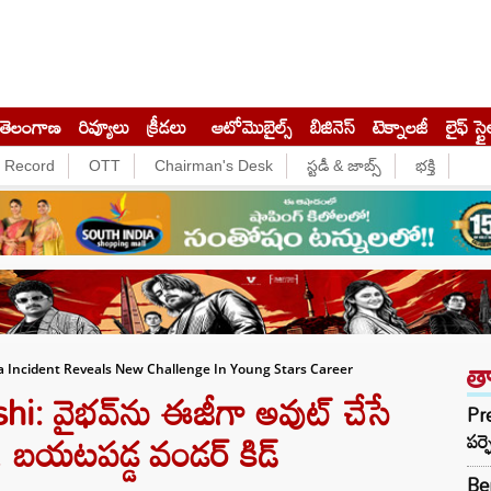
తెలంగాణ
రివ్యూలు
క్రీడలు
ఆటోమొబైల్స్
బిజినెస్‌
టెక్నాలజీ
లైఫ్ స్టై
e Record
OTT
Chairman's Desk
స్టడీ & జాబ్స్
భక్తి
త
 Incident Reveals New Challenge In Young Stars Career
: వైభవ్‌ను ఈజీగా అవుట్ చేసే
Pre
! బయటపడ్డ వండర్ కిడ్
పర్ఫ
Be