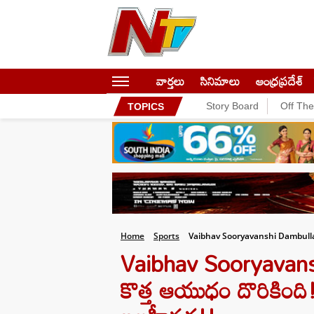
వార్తలు
సినిమాలు
ఆంధ్రప్రదేశ్
Story Board
Off Th
TOPICS
Home
Sports
Vaibhav Sooryavanshi Dambulla
Vaibhav Sooryavanshi
కొత్త ఆయుధం దొరికింది