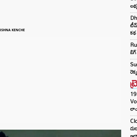
లభ్
Dha
టీమ
కథ
ISHNA KENCHE
Rus
బిగ్
Su
రెక
ట్
19.
Vo
లాం
Clo
దుర
ఇల