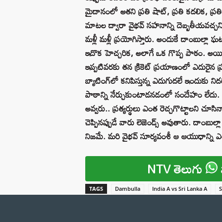
మైదానంలో అతని ప్రతి షాట్, ప్రతి కదలిక, ప
మాటల ద్వారా వైభవ్ సహనాన్ని దెబ్బతీయవచ్చని ప్రత
మళ్లీ మళ్లీ ప్రయోగిస్తారు. అందుకే దాంబుల్
ఇదొక హెచ్చరిక, అలాగే ఒక గొప్ప పాఠం. అయిత
ఇప్పటివరకు తన క్రికెట్ ప్రయాణంలో ఎదురైన ప
బ్యాటింగ్‌లో కనిపిస్తున్న ఎదుగుదలే ఇందుకు
పాఠాన్ని నేర్చుకుంటాడనడంలో సందేహం లేదు. క్ర
అవ్వరు.. ప్రత్యర్థులు ఎంత రెచ్చగొట్టాలని 
చెప్పినప్పుడే వారు లెజెండ్స్ అవుతారు. దాంబుల్
నిజమే. మరి వైభవ్ సూర్యవంశీ ఆ ఆయుధాన్ని ఎంత 
NTV తెలుగు
TAGS
Dambulla
India A vs Sri Lanka A
S