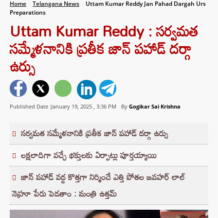
Home
Telangana News
Uttam Kumar Reddy Jan Pahad Dargah Urs
Preparations
Uttam Kumar Reddy : సర్వమత
సమ్మేళనానికి ప్రతీక జాన్ పహాడ్ దర్గా
ఉర్సు
Published Date :January 19, 2025 ,
3:36 PM
By
Gogikar Sai Krishna
సర్వమత సమ్మేళనానికి ప్రతీక జాన్ పహాడ్ దర్గా ఉర్సు
లక్షలాదిగా వచ్చే భక్తులకు ఏర్పాట్లు పూర్తయ్యాయి
జాన్ పహాడ్ వద్ద కొత్తగా నిర్మించే ఎత్తి పోతల జవహర్ లాల్
నెహ్రూ పేరు పెడతాం : మంత్రి ఉత్తమ్‌