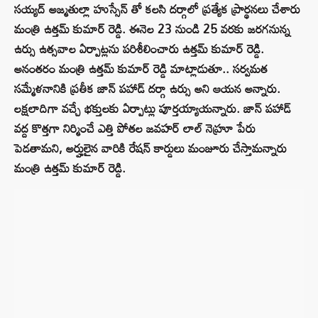
సయ్యద్ అజ్మతుల్లా హుస్సేన్ తో కలసి దర్గాలో ప్రత్యేక ప్రార్థనలు చేశారు
మంత్రి ఉత్తమ్‌ కుమార్‌ రెడ్డి. ఈనెల 23 నుండి 25 వరకు జరగనున్న
ఉర్సు ఉత్సవాల ఏర్పాట్లను పరిశీలించారు ఉత్తమ్ కుమార్‌ రెడ్డి.
అనంతరం మంత్రి ఉత్తమ్ కుమార్‌ రెడ్డి మాట్లాడుతూ.. సర్వమత
సమ్మేళనానికి ప్రతీక జాన్ పహాడ్ దర్గా ఉర్సు అని ఆయన అన్నారు.
లక్షలాదిగా వచ్చే భక్తులకు ఏర్పాట్లు పూర్తయ్యాయన్నారు. జాన్ పహాడ్
వద్ద కొత్తగా నిర్మించే ఎత్తి పోతల జవహర్ లాల్ నెహ్రూ పేరు
పెడతామని, అర్హులైన వారికి రేషన్ కార్డులు మంజూరు చేస్తామన్నారు
మంత్రి ఉత్తమ్‌ కుమార్‌ రెడ్డి.