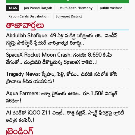
TAGS
Jan Pahad Dargah
Multi-Faith Harmony
public welfare
Ration Cards Distribution
Suryapet District
తాజావార్తలు
Abdullah Shafique: 49 ఏళ్ల సుదీర్ఘ నిరీక్షణకు తెర.. విండీస్
గడ్డపై పాకిస్థాన్ ప్లేయర్ చారిత్రాత్మక రికార్డు..
SpaceX Rocket Moon Crash: గంటకు 8,690 కి.మీ
వేగంతో.. చంద్రుడిని ఢీకొట్టనున్న SpaceX రాకెట్‌..!
Tragedy News: స్నేహం, పెళ్లి, కోపం.. చివరికి నదిలోకి తోసి
ప్రాణాలు తీసిన యువకుడు!
Aqua Farmers: ఆక్వా రైతులకు ఊరట.. రూ.1.50కే విద్యుత్‌
సరఫరా!
AI పవర్‌తో iQOO Z11 ఎంట్రీ.. కొత్త డిజైన్, స్మార్ట్ ఫీచర్లపై క్లారిటీ
ఇచ్చిన కంపెనీ.!
ట్రెండింగ్‌