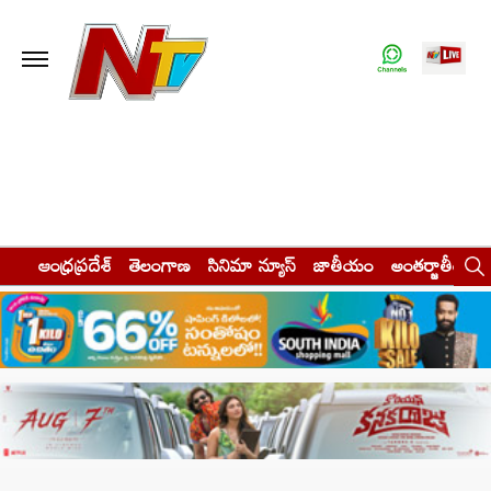
ఆంధ్రప్రదేశ్
తెలంగాణ
సినిమా న్యూస్
జాతీయం
అంతర్జాతీయం