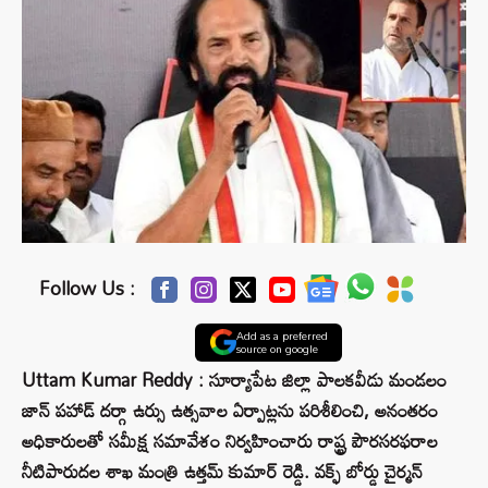
Follow Us :
Add as a preferred
source on google
Uttam Kumar Reddy : సూర్యాపేట జిల్లా పాలకవీడు మండలం
జాన్ పహాడ్ దర్గా ఉర్సు ఉత్సవాల ఏర్పాట్లను పరిశీలించి, అనంతరం
అధికారులతో సమీక్ష సమావేశం నిర్వహించారు రాష్ట్ర పౌరసరఫరాల
నీటిపారుదల శాఖ మంత్రి ఉత్తమ్ కుమార్ రెడ్డి. వక్ఫ్ బోర్డు చైర్మన్