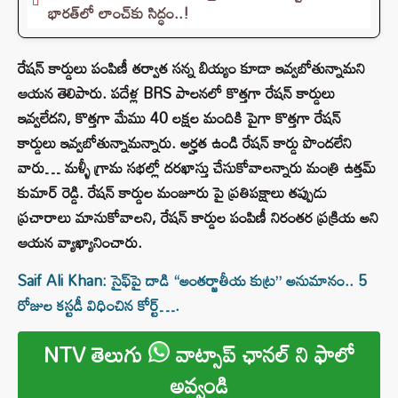
భారత్‌లో లాంచ్‌కు సిద్ధం..!
రేషన్ కార్డులు పంపిణీ తర్వాత సన్న బియ్యం కూడా ఇవ్వబోతున్నామని
ఆయన తెలిపారు. పదేళ్ల BRS పాలనలో కొత్తగా రేషన్ కార్డులు
ఇవ్వలేదని, కొత్తగా మేము 40 లక్షల మందికి పైగా కొత్తగా రేషన్
కార్డులు ఇవ్వబోతున్నామన్నారు. అర్హత ఉండి రేషన్ కార్డు పొందలేని
వారు… మళ్ళీ గ్రామ సభల్లో దరఖాస్తు చేసుకోవాలన్నారు మంత్రి ఉత్తమ్‌
కుమార్‌ రెడ్డి. రేషన్ కార్డుల మంజూరు పై ప్రతిపక్షాలు తప్పుడు
ప్రచారాలు మానుకోవాలని, రేషన్ కార్డుల పంపిణీ నిరంతర ప్రక్రియ అని
ఆయన వ్యాఖ్యానించారు.
Saif Ali Khan: సైఫ్‌పై దాడి “అంతర్జాతీయ కుట్ర” అనుమానం.. 5
రోజుల కస్టడీ విధించిన కోర్ట్….
NTV తెలుగు
వాట్సాప్ ఛానల్ ని ఫాలో
అవ్వండి