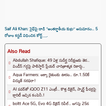
Saif Ali Khan: సైఫ్‌పై దాడి “అంతర్జాతీయ కుట్ర” అనుమానం.. 5
రోజుల కస్టడీ విధించిన కోర్ట్….
Also Read
Abdullah Shafique: 49 ఏళ్ల సుదీర్ఘ నిరీక్షణకు తెర..
విండీస్ గడ్డపై పాకిస్థాన్ ప్లేయర్ చారిత్రాత్మక రికార్డు..
Aqua Farmers: ఆక్వా రైతులకు ఊరట.. రూ.1.50కే
విద్యుత్‌ సరఫరా!
AI పవర్‌తో iQOO Z11 ఎంట్రీ.. కొత్త డిజైన్, స్మార్ట్ ఫీచర్లపై
క్లారిటీ ఇచ్చిన కంపెనీ.!
boltt Ace 5G, Evo 4G డిజైన్ రివీల్.. ఆగస్టు 25న