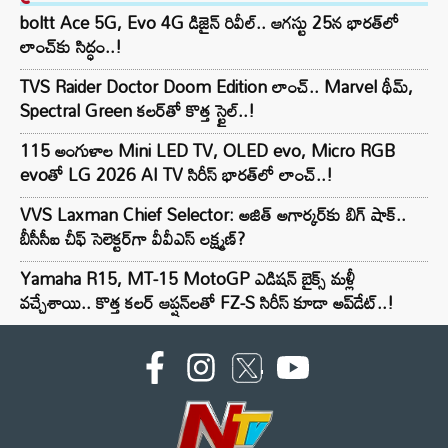
boltt Ace 5G, Evo 4G డిజైన్ రివీల్.. ఆగస్టు 25న భారత్‌లో
లాంచ్‌కు సిద్ధం..!
TVS Raider Doctor Doom Edition లాంచ్.. Marvel థీమ్,
Spectral Green కలర్‌తో కొత్త స్టైల్..!
115 అంగుళాల Mini LED TV, OLED evo, Micro RGB
evoతో LG 2026 AI TV సిరీస్ భారత్‌లో లాంచ్..!
VVS Laxman Chief Selector: అజిత్ అగార్కర్‌కు బిగ్ షాక్..
బీసీసీఐ చీఫ్ సెలెక్టర్‌గా వీవీఎస్ లక్ష్మణ్?
Yamaha R15, MT-15 MotoGP ఎడిషన్ బైక్స్ మళ్లీ
వచ్చేశాయి.. కొత్త కలర్ ఆప్షన్‌లతో FZ-S సిరీస్ కూడా అప్‌డేట్..!