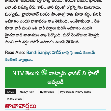
కావడంతో ఆఫీసులకు వెళ్లే వాళ్లు ఉండరు. అందుకోసమని.. ట్రాఫిక్⁭కు
ఎలాంటి సమస్య లేదు. కానీ.. భారీ వర్షంతో రోడ్లన్నీ నీట మునిగాయి.
మరోవైపు.. హైదరాబాద్ పరిసర ప్రాంతాల్లో రాత్రి కూడా వర్షం కురిసే
అవకాశం ఉందని వాతావరణ శాఖ తెలిపింది. అంతేకాకుండా.. రేపు
కూడా భారీ నుంచి అతి భారీ వర్షాలు కురిసే అవకాశం ఉందని
హైదరాబాద్ వాతావరణ శాఖ పేర్కొంది. మరో రెండ్రోజులు మోస్తరు
నుంచి భారీ వర్షం కురిసే అవకాశం ఉందని తెలిపింది.
Read Also:
Bandi Sanjay: హరీష్ రావు పై బండి సంజయ్
సంచలన వ్యాఖ్యలు..
NTV తెలుగు
వాట్సాప్ ఛానల్ ని ఫాలో
అవ్వండి
TAGS
Heavy Rain
hyderabad
Hyderabad Heavy Rains
Many areas
తాజావార్తలు