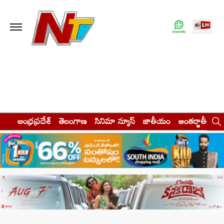
ఆంధ్రప్రదేశ్
తెలంగాణ
సినిమా న్యూస్
జాతీయం
అంతర్జాతీయం