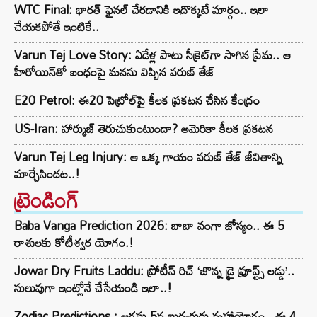
WTC Final: భారత్ ఫైనల్ చేరడానికి ఇదొక్కటే మార్గం.. ఇలా
చేయకపోతే ఇంటికే..
Varun Tej Love Story: ఏడేళ్ల పాటు సీక్రెట్‌గా సాగిన ప్రేమ.. ఆ
హీరోయిన్‌తో బంధంపై మనసు విప్పిన వరుణ్ తేజ్
E20 Petrol: ఈ20 పెట్రోల్‌పై కీలక ప్రకటన చేసిన కేంద్రం
US-Iran: హార్ముజ్ తెరుచుకుంటుందా? అమెరికా కీలక ప్రకటన
Varun Tej Leg Injury: ఆ ఒక్క గాయం వరుణ్ తేజ్ జీవితాన్ని
మార్చేసిందట..!
ట్రెండింగ్‌
Baba Vanga Prediction 2026: బాబా వంగా జోస్యం.. ఈ 5
రాశులకు కోటీశ్వర యోగం.!
Jowar Dry Fruits Laddu: ప్రోటీన్ రిచ్ ‘జొన్న డ్రై ఫ్రూప్ట్స్ లడ్డు’..
సులువుగా ఇంట్లోనే చేసేయండి ఇలా..!
Zodiac Predictions : ఆగస్టు 5న బుధ-గురు మహాయోగం.. ఈ 4