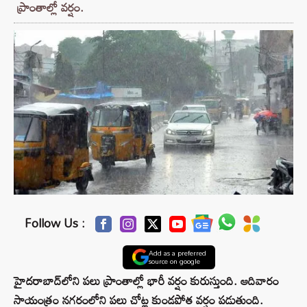
ప్రాంతాల్లో వర్షం.
Follow Us :
Add as a preferred
source on google
హైదరాబాద్⁭లోని పలు ప్రాంతాల్లో భారీ వర్షం కురుస్తుంది. ఆదివారం
సాయంత్రం నగరంలోని పలు చోట్ల కుండపోత వర్షం పడుతుంది.