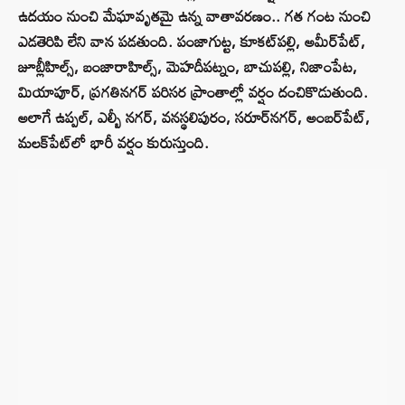
ఉదయం నుంచి మేఘావృతమై ఉన్న వాతావరణం.. గత గంట నుంచి
ఎడతెరిపి లేని వాన పడతుంది. పంజాగుట్ట, కూకట్‌పల్లి, అమీర్‌పేట్,
జూబ్లీహిల్స్‌, బంజారాహిల్స్, మెహదీపట్నం, బాచుపల్లి, నిజాంపేట,
మియాపూర్, ప్రగతినగర్‌ పరిసర ప్రాంతాల్లో వర్షం దంచికొడుతుంది.
అలాగే ఉప్పల్, ఎల్బీ నగర్, వనస్థలిపురం, సరూర్‌నగర్, అంబర్‌పేట్,
మలక్‌పేట్‌లో భారీ వర్షం కురుస్తుంది.