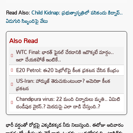
Read Also:
Child Kidnap: ప్రభుత్వాస్పత్రిలో పసికందు కిడ్నాప్..
ఏడుగురి సిబ్బందిపై వేటు
Also Read
WTC Final: భారత్ ఫైనల్ చేరడానికి ఇదొక్కటే మార్గం..
ఇలా చేయకపోతే ఇంటికే..
E20 Petrol: ఈ20 పెట్రోల్‌పై కీలక ప్రకటన చేసిన కేంద్రం
US-Iran: హార్ముజ్ తెరుచుకుంటుందా? అమెరికా కీలక
ప్రకటన
Chandipura virus: 22 మంది చిన్నారులు మృతి.. ఏమిటి
చండీపుర వైరస్.? మెదడుపై ఎలా దాడి చేస్తుంది.?
భారీ వర్షంతో రోడ్లపై ఎక్కడికక్కడ నీరు నిలుస్తుంది. ఈరోజు ఆదివారం