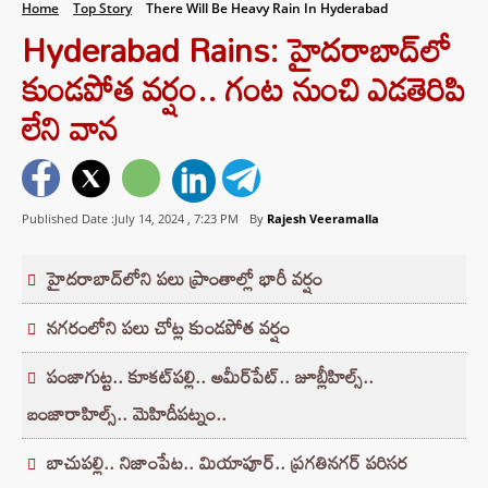
Home
Top Story
There Will Be Heavy Rain In Hyderabad
Hyderabad Rains: హైదరాబాద్⁬లో
కుండపోత వర్షం.. గంట నుంచి ఎడతెరిపి
లేని వాన
Published Date :July 14, 2024 ,
7:23 PM
By
Rajesh Veeramalla
హైదరాబాద్⁭లోని పలు ప్రాంతాల్లో భారీ వర్షం
నగరంలోని పలు చోట్ల కుండపోత వర్షం
పంజాగుట్ట.. కూకట్‌పల్లి.. అమీర్‌పేట్.. జూబ్లీహిల్స్‌..
బంజారాహిల్స్.. మెహిదీపట్నం..
బాచుపల్లి.. నిజాంపేట.. మియాపూర్.. ప్రగతినగర్‌ పరిసర