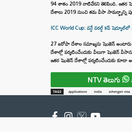
94 శాతం 2019 నాటివేనని తెలిపింది. ఇతర షెంజ
దేశాలు 2019 నుంచి తమ వీసా సామర్థ్యాన్ని పున
ICC World Cup: వన్డే వరల్డ్ కప్ షెడ్యూల్⁬ల
27 ఐరోపా దేశాల సమాఖ్యను షెంజెన్‌ అంటార
దేశాల్లో పర్యటించేందుకు వీలుగా షెంజెన్‌ వీసాను
ఇతర షెంజెన్‌ దేశాల్లో పర్యటించేందుకు కూడా
NTV తెలుగు
TAGS
applications
india
schengen visa