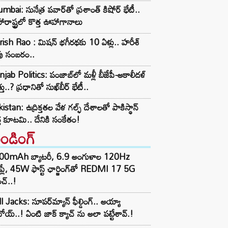
bai: సునేత్ర పవార్‌తో ప్రశాంత్ కిషోర్ భేటీ..
రాష్ట్రలో కొత్త ఊహాగానాలు
ish Rao : మిషన్ భగీరథకు 10 ఏళ్లు.. హరీశ్
వు సంబరం..
jab Politics: పంజాబ్‌లో మళ్లీ బీజేపీ-అకాలీదళ్
్తు..? ప్రధానితో సుఖ్‌బీర్ భేటీ..
istan: ఉద్రిక్తతల వేళ గల్ఫ్ దేశాలతో పాకిస్థాన్
్త కూటమి.. దేనికి సంకేతం!
రెండింగ్‌
00mAh బ్యాటరీ, 6.9 అంగుళాల 120Hz
్‌ప్లే, 45W ఫాస్ట్ ఛార్జింగ్‌తో REDMI 17 5G
చ్..!
l Jacks: సూపర్‌మ్యాన్ ఫీల్డింగ్.. అయ్యా
ోయ్..! ఏంటి జాక్ క్యాచ్ ను అలా పట్టేశావ్.!