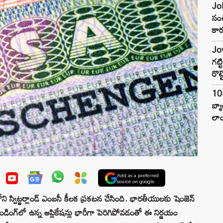
Joh
సంచ
కార
Jow
గట్
రొట్
10
బ్
లాం
Add as a preferred
source on google
త్ లోని స్విట్జర్లాండ్ ఎంబసీ కీలక ప్రకటన చేసింది. భారతీయులకు షెంజెన్
 పెండింగ్‌లో ఉన్న అప్లికేషన్లు భారీగా పెరిగిపోవడంతో ఈ నిర్ణయం