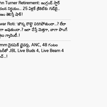
n Turner Retirement: ఇంగ్లండ్ స్టార్
లన నిర్ణయం.. 25 ఏళ్లకే క్రికెట్‌కు గుడ్‌బై..
ణం తెలిస్తే షాక్!
ar Roti: ‘జొన్న రొట్టె’ విరిగిపోతుందా..? లేదా
టిగా అవుతుందా.? ఇలా చేస్తే మెత్తగా, బాగా పొంగే
టెలు గ్యారెంటీ.!
mm డైనమిక్ డ్రైవర్లు, ANC, 48 గంటల
యాటరీతో JBL Live Buds 4, Live Beam 4
చ్..!