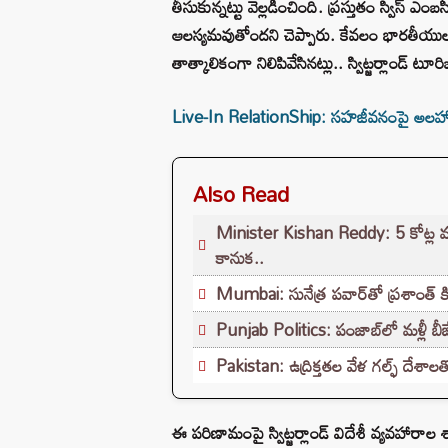
తీసుకున్నట్టు వెల్లడించింది. ప్రస్తుతం స్విస్ 
ఆలస్యమవుతోందని చెప్పారు. కేవలం భారతీయులక
తాత్కాలికంగా నిలిపివేసినట్లు.. స్విట్జర్లాండ్ టూరి
Live-In RelationShip: సహజీవనంపై అలహాబాద్
Also Read
Minister Kishan Reddy: 5 కోట్ల మంది
కానుక..
Mumbai: సునేత్ర పవార్‌తో ప్రశాంత్ కి
Punjab Politics: పంజాబ్‌లో మళ్లీ బీజేప
Pakistan: ఉద్రిక్తతల వేళ గల్ఫ్ దేశాలత
ఈ పరిణామంపై స్విట్జర్లాండ్ విదేశీ వ్యవహారాల శా