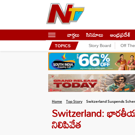
వార్తలు
సినిమాలు
ఆంధ్రప్రదేశ్
Story Board
Off Th
TOPICS
Home
Top Story
Switzerland Suspends Scheng
Switzerland: భారతీయు
నిలిపివేత