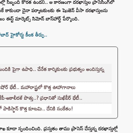
ఎంబసీల్లో సిబ్బంది కొరత ఉందని.. ఆ కారణంగా దరఖాస్తుల ప్రాసెసింగ్‌లో
ే కాకుండా చైనా పర్యాటకులకు ఈ షెంజెన్ వీసా దరఖాస్తులను
జం ఈస్ట్ మార్కెట్స్‌ సిమోన్ బాస్‌హార్ట్ పేర్కొంది.
‌ హైకోర్టు కీలక తీర్పు..
కి పైగా ఉపాధి.. చేనేత కార్మికులకు ప్రభుత్వం అందిస్తున్న
షోర్ భేటీ.. మహారాష్ట్రలో కొత్త ఊహాగానాలు
ీ-అకాలీదళ్ పొత్తు..? ప్రధానితో సుఖ్‌బీర్ భేటీ..
ో పాకిస్థాన్ కొత్త కూటమి.. దేనికి సంకేతం!
ఖ కూడా స్పందించింది. ప్రస్తుతం తాము ప్రాసెస్ చేస్తున్న దరఖాస్తుల్లో