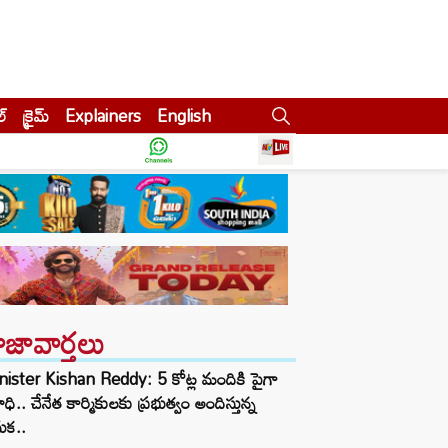
ల్
క్రైమ్
Explainers
English
ాజావార్తలు
ister Kishan Reddy: 5 కోట్ల మందికి పైగా
ధి.. చేనేత కార్మికులకు ప్రభుత్వం అందిస్తున్న
ుక..