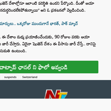
ెన్ దేశాల్లోనూ ఇలాంటి పరిస్థితి ఉందని పేర్కొంది. దీంతో ఆయా
రుద్ధరించలేకపోతున్నాయి’’ అని ఓ ప్రకటనలో వెల్లడించింది.
ో మార్పులు.. ఒక్కరోజు ముందుగానే భారత్, పాక్ మ్యాచ్
ు. ఈ దేశాల మధ్య ప్రయాణించేందుకు, 90 రోజుల వరకు ఆయా
 జారీ చేస్తారు. ఏదైనా షెంజెన్‌ దేశం ఈ వీసాను జారీ చేస్తే.. దానిపై
 అనుమతి ఉంటుంది.
వాట్సాప్ ఛానల్ ని ఫాలో అవ్వండి
suspends
Switzerland