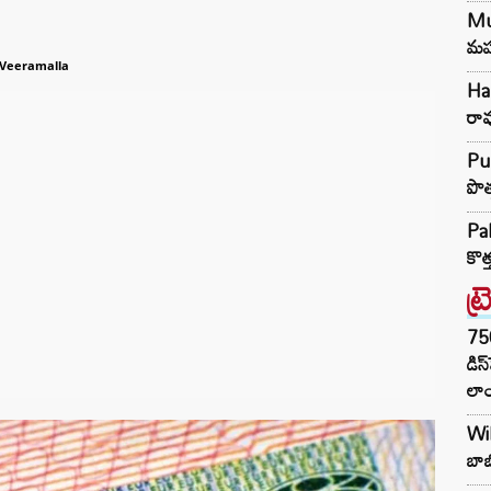
Mum
మహా
 Veeramalla
Har
రా
Pun
పొత
Pak
కొత
ట్
75
డిస
లాం
Wil
బాబ