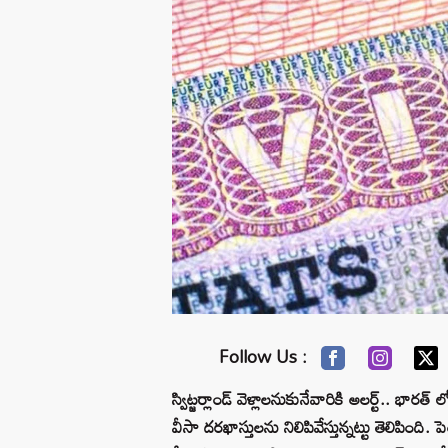
Follow Us :
స్విట్జర్లాండ్ వెళ్లాలనుకునేవారికి అలర్ట్.. భార
వీసా దరఖాస్తులను నిలిపివేస్తున్నట్టు తెలిపింది.