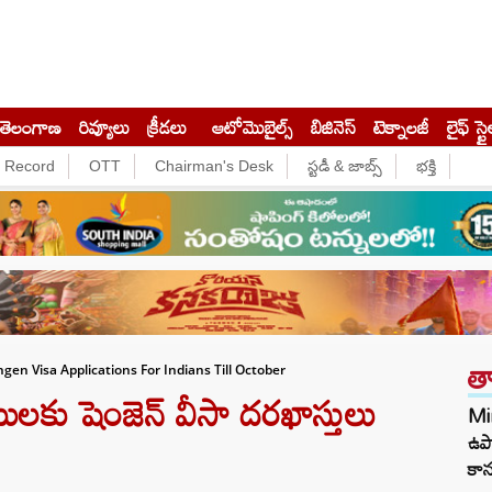
తెలంగాణ
రివ్యూలు
క్రీడలు
ఆటోమొబైల్స్
బిజినెస్‌
టెక్నాలజీ
లైఫ్ స్టై
e Record
OTT
Chairman's Desk
స్టడీ & జాబ్స్
భక్తి
త
en Visa Applications For Indians Till October
లకు షెంజెన్ వీసా దరఖాస్తులు
Min
ఉపా
కాన