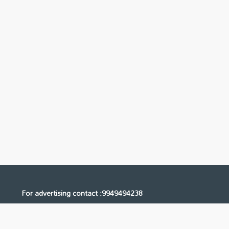
For advertising contact :9949494238
Email: digital@ntvnetwork.com