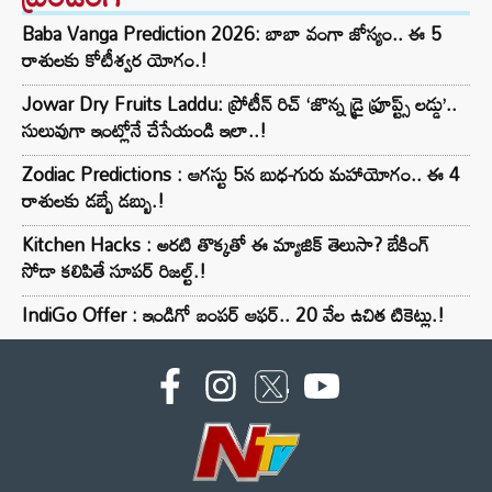
Baba Vanga Prediction 2026: బాబా వంగా జోస్యం.. ఈ 5
రాశులకు కోటీశ్వర యోగం.!
Jowar Dry Fruits Laddu: ప్రోటీన్ రిచ్ ‘జొన్న డ్రై ఫ్రూప్ట్స్ లడ్డు’..
సులువుగా ఇంట్లోనే చేసేయండి ఇలా..!
Zodiac Predictions : ఆగస్టు 5న బుధ-గురు మహాయోగం.. ఈ 4
రాశులకు డబ్బే డబ్బు.!
Kitchen Hacks : అరటి తొక్కతో ఈ మ్యాజిక్ తెలుసా? బేకింగ్
సోడా కలిపితే సూపర్ రిజల్ట్.!
IndiGo Offer : ఇండిగో బంపర్ ఆఫర్.. 20 వేల ఉచిత టికెట్లు.!