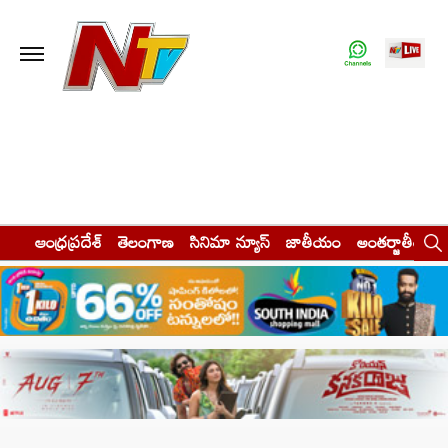
ఆంధ్రప్రదేశ్
తెలంగాణ
సినిమా న్యూస్
జాతీయం
అంతర్జాతీయం