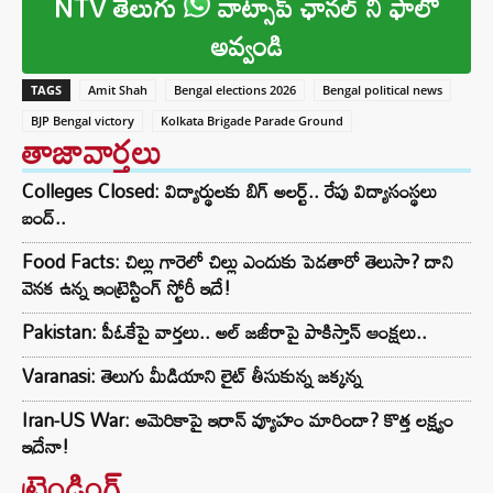
NTV తెలుగు
వాట్సాప్ ఛానల్ ని ఫాలో
అవ్వండి
TAGS
Amit Shah
Bengal elections 2026
Bengal political news
BJP Bengal victory
Kolkata Brigade Parade Ground
తాజావార్తలు
Colleges Closed: విద్యార్థులకు బిగ్ అలర్ట్.. రేపు విద్యాసంస్థలు
బంద్..
Food Facts: చిల్లు గారెలో చిల్లు ఎందుకు పెడతారో తెలుసా? దాని
వెనక ఉన్న ఇంట్రెస్టింగ్ స్టోరీ ఇదే!
Pakistan: పీఓకేపై వార్తలు.. అల్ జజీరాపై పాకిస్తాన్ ఆంక్షలు..
Varanasi: తెలుగు మీడియాని లైట్ తీసుకున్న జక్కన్న
Iran-US War: అమెరికాపై ఇరాన్ వ్యూహం మారిందా? కొత్త లక్ష్యం
ఇదేనా!
ట్రెండింగ్‌