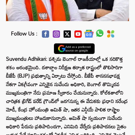
Follow Us :
Add as a preferred
source on google
Suvendu Adhikari: పశ్చిమ బెంగాల్ రాజకీయాల్లో ఒక సరికొత్త
శకం ఆరంభమైంది. దశాబ్దాల నిరీక్షణ తర్వాత రాష్ట్రంలో తొలిసారిగా
బీజేపీ (BJP) ప్రభుత్వాన్ని ఏర్పాటు చేస్తోంది. బీజేపీ శాసనసభాపక్ష
నేతగా ఏకగ్రీవంగా ఎన్నికైన సువేందు అధికారి, బెంగాల్ తొమ్మిదవ
ముఖ్యమంత్రిగా నేడు ప్రమాణ స్వీకారం చేయనున్నారు. కోల్‌కతాలోని
చారిత్రక బ్రిగేడ్ పరేడ్ గ్రౌండ్‌లో జరగనున్న ఈ వేడుకకు ప్రధాని నరేంద్ర
మోడీ, కేంద్ర హోంమంత్రి అమిత్ షా, ఇతర ఎన్డీయే పాలిత రాష్ట్రాల
ముఖ్యమంత్రులు హాజరుకానున్నారు. అమిత్ షా స్వయంగా సువేందు
అధికారి పేరును ప్రతిపాదించగా, ఎనిమిది వేర్వేరు ప్రతిపాదనలు సైతం
ఆయన పేరే సూచించడంతో ఏకగ్రీవ ఎన్నిక జరిగింది. ఎన్నికైన వెంటనే