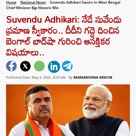
Home
National News
Suvendu Adhikari Sworn In West Bengal
Chief Minister Bjp Historic Win
Suvendu Adhikari: నేడే సువేందు
ప్రమాణ స్వీకారం.. దీదీని గద్దె దించిన
బెంగాల్‌ బాద్‌షా గురించి ఆసక్తికర
విషయాలు..
Published Date :May 9, 2026 ,
8:24 AM
By
RAMAKRISHNA KENCHE