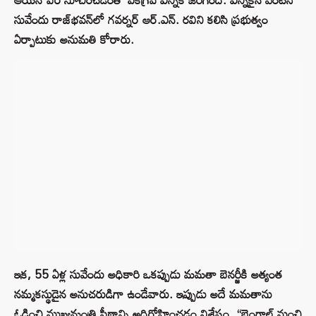
సువేందు రాజ్‌భవన్‌లో గవర్నర్ ఆర్.ఎన్. రవిని కలిసి ప్రభుత్వం
ఏర్పాటుకు అనుమతి కోరారు.
ఇక, 55 ఏళ్ల సువేందు అధికారి ఒకప్పుడు మమతా బెనర్జీకి అత్యంత
నమ్మకస్థుడైన అనుచరుడిగా ఉండేవారు. ఇప్పుడు అదే మమతాను
ఓడించి ముఖ్యమంత్రి పీఠాన్ని అధిరోహించడం విశేషం. “బెంగాల్ నుంచి