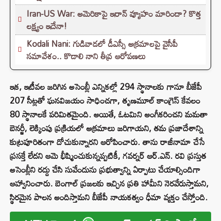
Iran-US War: అమెరికాపై ఇరాన్ వ్యూహం మారిందా? కొత్త
లక్ష్యం ఇదేనా!
Kodali Nani: గుడివాడలో డీఎస్సీ అక్రమాలపై వైసీపీ
సమావేశం.. కొడాలి నాని తీవ్ర ఆరోపణలు
ఇక, ఇటీవల జరిగిన అసెంబ్లీ ఎన్నికల్లో 294 స్థానాలకు గానూ బీజేపీ
207 సీట్లతో ఘనవిజయం సాధించగా, తృణమూల్ కాంగ్రెస్ కేవలం
80 స్థానాలకే పరిమితమైంది. అయితే, ఓటమిని అంగీకరించని మమతా
బెనర్జీ, లెక్కింపు ప్రక్రియలో అక్రమాలు జరిగాయని, తమ ప్రజాదేశాన్ని
కుట్రపూరితంగా దోచుకున్నారని ఆరోపించారు. తాను రాజీనామా చేసే
ప్రసక్తే లేదని ఆమె భీష్మించుకున్నప్పటికీ, గవర్నర్ ఆర్.ఎన్. రవి ప్రస్తుత
అసెంబ్లీని రద్దు చేసి సువేందును ప్రభుత్వాన్ని ఏర్పాటు చేయాల్సిందిగా
ఆహ్వానించారు. బెంగాల్ ప్రజలకు ఇచ్చిన ప్రతి హామీని నెరవేరుస్తామని,
స్థిరమైన పాలన అందిస్తామని బీజేపీ నాయకత్వం ధీమా వ్యక్తం చేస్తోంది.