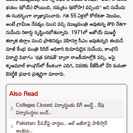
భయం (భోయ్) పోయింది, నమ్మకం (భరోసా) వచ్చింది” అని సువేందు
ఈ సందర్భంగా వ్యాఖ్యానించారు. గత 55 ఏళ్లలో కోల్‌కతా వెలుపల,
అంటే గ్రామీణ నేపథ్యం నుంచి వచ్చి ముఖ్యమంత్రి అవుతున్న తొలి నేతగా
సువేందు రికార్డు సృష్టించబోతున్నారు. 1971లో అజోయ్ ముఖర్జీ
తర్వాత జిల్లాల నుంచి ప్రాతినిధ్యం వహిస్తూ సీఎం అవుతున్నది ఈయనే.
మాజీ కేంద్ర మంత్రి సిసిర్ అధికారి కుమారుడైన సువేందు, కాంగ్రెస్
విద్యార్థి విభాగం ‘ఛత్ర పరిషత్’ ద్వారా రాజకీయాల్లోకి వచ్చి, ఆపై
తృణమూల్ కాంగ్రెస్‌లో కీలకంగా ఎదిగి, చివరకు బీజేపీలో చేరి మమతా
బెనర్జీకి ప్రధాన ప్రత్యర్థిగా మారారు.
Also Read
Colleges Closed: విద్యార్థులకు బిగ్ అలర్ట్.. రేపు
విద్యాసంస్థలు బంద్..
Pakistan: పీఓకేపై వార్తలు.. అల్ జజీరాపై పాకిస్తాన్
ఆంక్షలు..