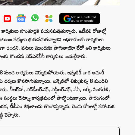
Add as a preferred
source on google
ెల్‌ కార్మికులు సొంతూర్లకి పయనమవుతున్నారు. ఇటీవలి రోజుల్లో
ుటుంబ సభ్యులు భయపడుతున్నారని అధికారులకు కార్మికులు
యంగా ఉందని, పనులు ముందుకు సాగుతాయో లేదో అని కార్మికులు
లకు కొందరు ఎస్‌ఎల్‌బీసీ కార్మికులు బయల్దేరారు.
ో 8 మంది కార్మికులు చిక్కుకుపోయారు. ఇప్పటికీ వారి ఆచూకీ
యలు కొనసాగుతున్నాయి. టన్నెల్‌లో చిక్కుకున్న 8 మందిని
ీఆర్‌వో, ఎన్‌డీఆర్‌ఎఫ్, ఎస్డీఆర్‌ఎఫ్, నేవీ, ఆర్మీ, సింగరేణి,
ర్మాణ సంస్థలు రెస్క్యూ కార్యక్రమంలో పాల్గొంటున్నాయి. సొరంగంలో
 టీబీఎం శిథిలాలను తొలగిస్తున్నారు. రెండు రోజుల్లో సహాయక
డి చెప్పారు.