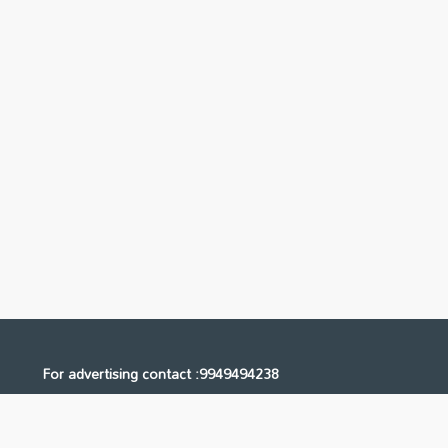
For advertising contact :9949494238
Email: digital@ntvnetwork.com