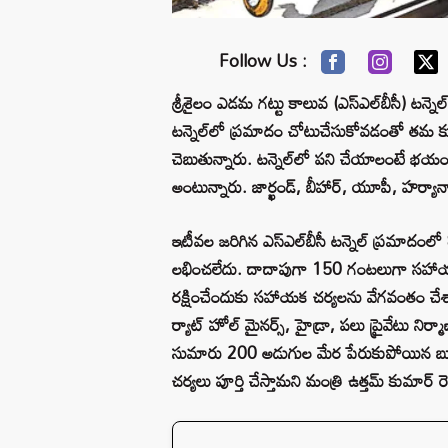
Follow Us :
శ్రీశైలం ఎడమ గట్టు కాలువ (ఎస్‌ఎల్‌బీసీ) టన్న
టన్నెల్‌లో ప్రమాదం చోటుచేసుకోవడంతో తమ క
చెబుతున్నారు. టన్నెల్‌లో పని చేయాలంటే భ
అంటున్నారు. జార్ఖండ్, బీహార్, యూపీ, హర్యానా
ఇటీవల జరిగిన ఎస్‌ఎల్‌బీసీ టన్నెల్‌ ప్రమాదంల
లభించలేదు. దాదాపుగా 150 గంటలుగా సహాయ చర్
రక్షించేందుకు సహాయక చర్యలను వేగవంతం చేశారు. బ
ర్యాట్‌ హోల్‌ మైనర్స్, హైడ్రా, పలు ప్రైవేటు ని
సుమారు 200 అడుగుల మేర పేరుకుపోయిన బురద,
చర్యలు పూర్తి చేస్తామని మంత్రి ఉత్తమ్‌ కుమార్ రెడ్