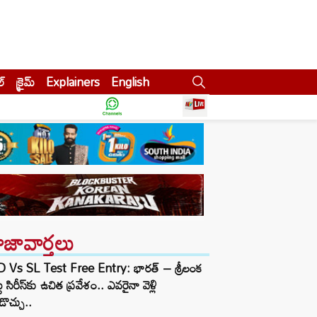
ల్
క్రైమ్
Explainers
English
ాజావార్తలు
D Vs SL Test Free Entry: భారత్ – శ్రీలంక
టు సిరీస్‌కు ఉచిత ప్రవేశం.. ఎవరైనా వెళ్లి
ొచ్చు..