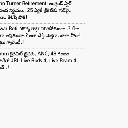
n Turner Retirement: ఇంగ్లండ్ స్టార్
లన నిర్ణయం.. 25 ఏళ్లకే క్రికెట్‌కు గుడ్‌బై..
ణం తెలిస్తే షాక్!
ar Roti: ‘జొన్న రొట్టె’ విరిగిపోతుందా..? లేదా
టిగా అవుతుందా.? ఇలా చేస్తే మెత్తగా, బాగా పొంగే
టెలు గ్యారెంటీ.!
mm డైనమిక్ డ్రైవర్లు, ANC, 48 గంటల
యాటరీతో JBL Live Buds 4, Live Beam 4
చ్..!