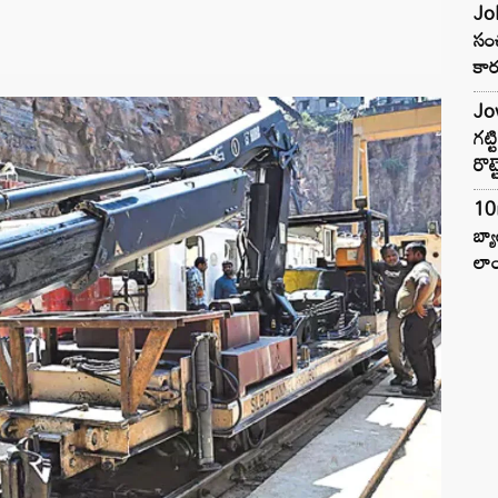
Joh
సంచ
కార
Jow
గట్
రొట్
10
బ్
లాం