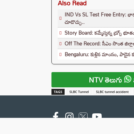
Also Read
IND Vs SL Test Free Entry: భారత్ - శ్
చూడొచ్చు..
Story Board: కమ్మేస్తున్న డ్రగ్స్ భూతం
Off The Record: సీఎం సొంత జిల్లాలో 
Bengaluru: కుళ్లిన మాంసం, పాడైన క
NTV తెలుగు
TAGS
SLBC Tunnel
SLBC tunnel accident