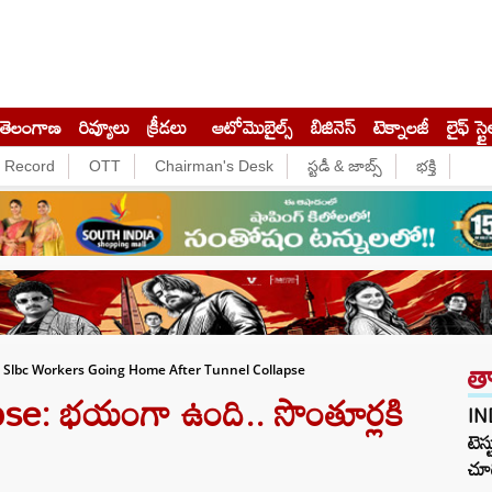
తెలంగాణ
రివ్యూలు
క్రీడలు
ఆటోమొబైల్స్
బిజినెస్‌
టెక్నాలజీ
లైఫ్ స్టై
e Record
OTT
Chairman's Desk
స్టడీ & జాబ్స్
భక్తి
త
t Slbc Workers Going Home After Tunnel Collapse
e: భయంగా ఉంది.. సొంతూర్లకి
IN
టెస్
చూడ