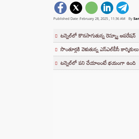
Published Date :February 28, 2025 ,
11:36 AM
By
Sa
టన్నెల్‌లో కొనసాగుతున్న రెస్క్యూ ఆపరేషన్
సొంతూర్లకి వెళుతున్న ఎస్‌ఎల్‌బీసీ కార్మికులు
టన్నెల్‌లో పని చేయాలంటే భయంగా ఉంది