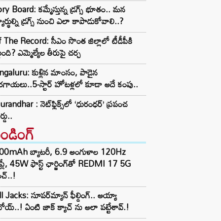
ry Board: కమ్మేస్తున్న డ్రగ్స్ భూతం.. మన
్యార్థుల్ని డ్రగ్స్ నుంచి ఎలా కాపాడుకోవాలి..?
 The Record: సీఎం సొంత జిల్లాలో టీడీపీకి
ంది? ఎమ్మెల్యేల తీరుపై చర్చ
galuru: కుళ్లిన మాంసం, పాడైన
గాయలు..5-స్టార్ హోటళ్లలో కూడా అదే కంపు..
randhar : నెట్‌ఫ్లిక్స్‌లో ‘ధురంధర్’ ప్రపంచ
ర్డు..
రెండింగ్‌
00mAh బ్యాటరీ, 6.9 అంగుళాల 120Hz
్‌ప్లే, 45W ఫాస్ట్ ఛార్జింగ్‌తో REDMI 17 5G
చ్..!
l Jacks: సూపర్‌మ్యాన్ ఫీల్డింగ్.. అయ్యా
ోయ్..! ఏంటి జాక్ క్యాచ్ ను అలా పట్టేశావ్.!