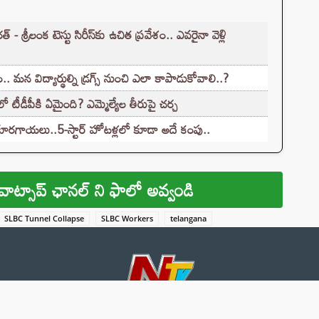
రీలంక టెస్టు సిరీస్‌కు ఉచిత ప్రవేశం.. ఎవరైనా వెళ్లి
.. మన విద్యార్థుల్ని డ్రగ్స్ నుంచి ఎలా కాపాడుకోవాలి..?
టీడీపీకి ఏమైంది? ఎమ్మెల్యేల తీరుపై చర్చ
ూరగాయలు..5-స్టార్ హోటళ్లలో కూడా అదే కంపు..
వాట్సాప్ ఛానల్ ని ఫాలో అవ్వండి
SLBC Tunnel Collapse
SLBC Workers
telangana