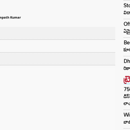
Sto
విద
mpath Kumar
Off
ఏమై
Ben
కూర
Dhu
రికా
ట్
75
డిస
లాం
Wil
బాబ