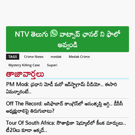
NTV తెలుగు
వాట్సాప్ ఛానల్ ని ఫాలో
అవ్వండి
TAGS
Crime News
medak
Medak Crime
Mystery Killing Case
Supari
తాజావార్తలు
PM Modi: ప్రధాని మోడీ మరో ఇన్‌స్టాగ్రామ్ వీడియో.. ఈసారి
ఏమన్నారంటే..
Off The Record: ఆసిఫాబాద్ కాంగ్రెస్‌లో అసంతృప్తి అగ్గి.. డీసీసీ
అధ్యక్షురాలిపై తిరుగుబాటు?
Tour Of South Africa: సౌతాఫ్రికా షెడ్యూల్‌లో కీలక మార్పులు..
టీ20లు కూడా అక్కడే..