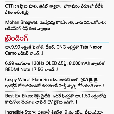
OTR : కష్టాలు మావి, క్రెడిట్ వాళ్లదా.. భోగాపురం వేడుకలో టీడీపీ
నేతల అసంతృప్తి
Mohan Bhagwat: రిజర్వేషన్లు కొనసాగాలి, వారు వదులుకోవాలి:
ఆర్ఎస్ఎస్ చీఫ్ కీలక వ్యాఖ్యలు
ట్రెండింగ్‌
రూ.9.99 లక్షలకే పెట్రోల్, డీజిల్, CNG ఆప్షన్లతో Tata Nexon
Camo ఎడిషన్ లాంచ్..!
6.99 అంగుళాల 120Hz OLED డిస్‌ప్లే, 8,000mAh బ్యాటరీతో
REDMI Note 17 5G లాంచ్..!
Crispy Wheat Flour Snacks: బయటి జంక్ ఫుడ్‌కి బై..బై..
ఇంట్లోనే గోధుమపిండితో కరకరలాడే హెల్తీ స్నాక్స్ చేసేయండి ఇలా.!
Best EV Bikes: బెస్ట్ మైలేజ్, అదిరే ఫీచర్లతో రూ.1.50 లక్షలలోపు
కొనుగోలు చేయగల టాప్-5 EV బైక్‌లు ఇదిగో..!
Incredible Story: దేశవాళీ క్రికెట్‌లో 9 వేల రన్స్.. టీమిండియా