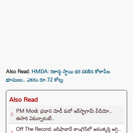
Also Read:
HMDA: రికార్డు స్థాయి ధర పలికిన కోకాపేట
భూములు.. ఎకరం రూ.72 కోట్లు
Also Read
PM Modi: ప్రధాని మోడీ మరో ఇన్‌స్టాగ్రామ్ వీడియో..
ఈసారి ఏమన్నారంటే..
Off The Record: ఆసిఫాబాద్ కాంగ్రెస్‌లో అసంతృప్తి అగ్గి..