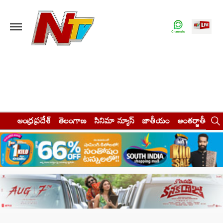
ఆంధ్రప్రదేశ్
తెలంగాణ
సినిమా న్యూస్
జాతీయం
అంతర్జాతీయం