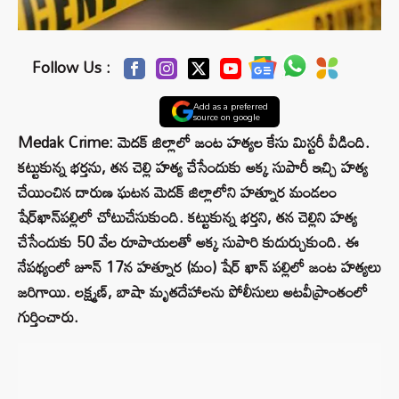
Follow Us :
Add as a preferred
source on google
Medak Crime: మెదక్‌ జిల్లాలో జంట హత్యల కేసు మిస్టరీ వీడింది.
కట్టుకున్న భర్తను, తన చెల్లి హత్య చేసేందుకు అక్క సుపారీ ఇచ్చి హత్య
చేయించిన దారుణ ఘటన మెదక్‌ జిల్లాలోని హత్నూర మండలం
షేర్‌ఖాన్‌పల్లిలో చోటుచేసుకుంది. కట్టుకున్న భర్తని, తన చెల్లిని హత్య
చేసేందుకు 50 వేల రూపాయలతో అక్క సుపారి కుదుర్చుకుంది. ఈ
నేపథ్యంలో జూన్ 17న హత్నూర (మం) షేర్ ఖాన్ పల్లిలో జంట హత్యలు
జరిగాయి. లక్ష్మణ్, బాషా మృతదేహాలను పోలీసులు అటవీప్రాంతంలో
గుర్తించారు.