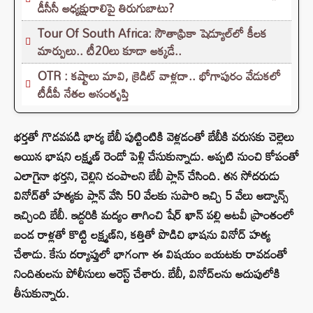
డీసీసీ అధ్యక్షురాలిపై తిరుగుబాటు?
Tour Of South Africa: సౌతాఫ్రికా షెడ్యూల్‌లో కీలక
మార్పులు.. టీ20లు కూడా అక్కడే..
OTR : కష్టాలు మావి, క్రెడిట్ వాళ్లదా.. భోగాపురం వేడుకలో
టీడీపీ నేతల అసంతృప్తి
భర్తతో గొడవపడి భార్య బేబీ పుట్టింటికి వెళ్లడంతో బేబీకి వరుసకు చెల్లెలు
అయిన భాషని లక్ష్మణ్ రెండో పెళ్లి చేసుకున్నాడు. అప్పటి నుంచి కోపంతో
ఎలాగైనా భర్తని, చెల్లిని చంపాలని బేబీ ప్లాన్ చేసింది. తన సోదరుడు
వినోద్‌తో హత్యకు ప్లాన్ వేసి 50 వేలకు సుపారి ఇచ్చి 5 వేలు అడ్వాన్స్
ఇచ్చింది బేబీ. ఇద్దరికి మద్యం తాగించి షేర్ ఖాన్ పల్లి అటవీ ప్రాంతంలో
బండ రాళ్లతో కొట్టి లక్ష్మణ్‌ని, కత్తితో పొడిచి భాషను వినోద్ హత్య
చేశాడు. కేసు దర్యాప్తులో భాగంగా ఈ విషయం బయటకు రావడంతో
నిందితులను పోలీసులు అరెస్ట్ చేశారు. బేబీ, వినోద్‌లను అదుపులోకి
తీసుకున్నారు.