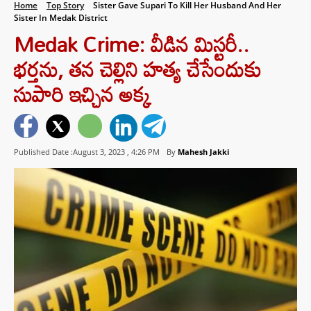
Home
Top Story
Sister Gave Supari To Kill Her Husband And Her
Sister In Medak District
Medak Crime: వీడిన మిస్టరీ..
భర్తను, తన చెల్లిని హత్య చేసేందుకు
సుపారి ఇచ్చిన అక్క
Published Date :August 3, 2023 ,
4:26 PM
By
Mahesh Jakki