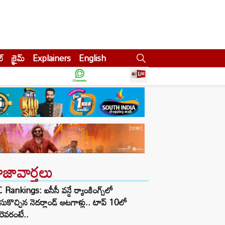
ల్
క్రైమ్
Explainers
English
ాజావార్తలు
 Rankings: ఐసీసీ వన్డే ర్యాంకింగ్స్‌లో
ుకొచ్చిన నెదర్లాండ్ ఆటగాళ్లు.. టాప్ 10లో
ెవరంటే..