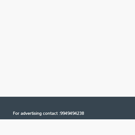
For advertising contact :9949494238
Email: digital@ntvnetwork.com