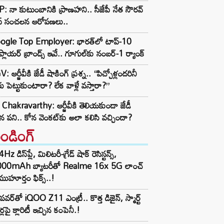
: నా కుటుంబానికి ప్రాణహని.. సీజేపీ నేత సౌరవ్
స్ సంచలన ఆరోపణలు..
ogle Top Employer: భారత్‌లో టాప్-10
్లాయర్ బ్రాండ్స్ ఇవే.. గూగుల్‌కు నంబర్-1 ర్యాంక్
: ఆర్జీవీకి జేడీ షాకింగ్ ప్రశ్న.. “పిచ్చోళ్లందరినీ
ు పెట్టుకుంటారా? లేక వాళ్లే వస్తారా?”
Chakravarthy: ఆర్జీవీకి తెలియకుండా జేడీ
ిన పని.. కోన వెంకట్‌కు అలా కలిసి వచ్చిందా?
రెండింగ్‌
z డిస్‌ప్లే, మిలిటరీ-గ్రేడ్ షాక్ రెసిస్టన్స్,
000mAh బ్యాటరీతో Realme 16x 5G లాంచ్
ముహూర్తం ఫిక్స్..!
పవర్‌తో iQOO Z11 ఎంట్రీ.. కొత్త డిజైన్, స్మార్ట్
ర్లపై క్లారిటీ ఇచ్చిన కంపెనీ.!