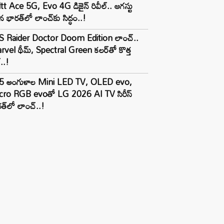
tt Ace 5G, Evo 4G డిజైన్ రివీల్.. ఆగస్టు
 భారత్‌లో లాంచ్‌కు సిద్ధం..!
S Raider Doctor Doom Edition లాంచ్..
vel థీమ్, Spectral Green కలర్‌తో కొత్త
ల్..!
5 అంగుళాల Mini LED TV, OLED evo,
cro RGB evoతో LG 2026 AI TV సిరీస్
త్‌లో లాంచ్..!