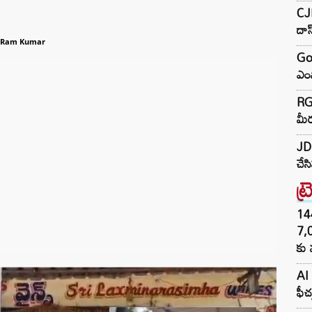
CJP
దా
 Ram Kumar
Go
ఎంప
RGV
మీర
JD 
చేస
ట్
144H
7,
కు 
AI 
ఫీచ