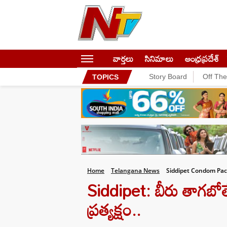
వార్తలు
సినిమాలు
ఆంధ్రప్రదేశ్
Story Board
Off Th
TOPICS
Home
Telangana News
Siddipet Condom Pac
Siddipet: బీరు తాగబోతే 
ప్రత్యక్షం..