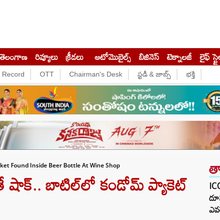
తెలంగాణ
రివ్యూలు
క్రీడలు
ఆటోమొబైల్స్
బిజినెస్‌
టెక్నాలజీ
లైఫ్ స్టై
e Record
OTT
Chairman's Desk
స్టడీ & జాబ్స్
భక్తి
త
ket Found Inside Beer Bottle At Wine Shop
షాక్.. బాటిల్‌లో కండోమ్ ప్యాకెట్
ICC
దూస
ఎవర