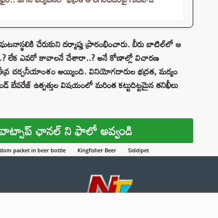
టనాస్థలికి చేరుకుని దర్యాప్తు ప్రారంభించారు. బీరు బాటిల్‌లో ఆ
.? లేక ఎవరో కావాలనే చేశారా..? అనే కోణాల్లో విచారణ
ా తీవ్ర చర్చనీయాంశం అయ్యింది. వినియోగదారుల భద్రత, మద్యం
 అండ్ బేవరేజ్ ఉత్పత్తుల విషయంలో మరింత కట్టుదిట్టమైన తనిఖీలు
వాట్సాప్ ఛానల్ ని ఫాలో అవ్వండి
dom packet in beer bottle
Kingfisher Beer
Siddipet