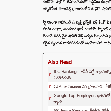
కండోమ్ ప్యాకెట్ కనిపించడంతో సిద్దిపేట జిల్లాలో
అక్బర్‌పేట్ భూంపల్లి ప్రాంతంలోని ఓ వైన్ షాప్
స్థానికంగా నివసించే ఓ వ్యక్తి వైన్స్‌కి వెళ్లి 
పరిశీలించగా, అందులో ఖాళీ కండోమ్ ప్యాకెట్ 
వెంటనే తిరిగి వైన్ షాప్‌కి వెళ్లి అక్కడి సిబ్బం
సరైన స్పందన రాకపోవడంతో ఆగ్రహించిన బాధితుడ
Also Read
ICC Rankings: ఐసీసీ వన్డే ర్యాంకింగ్స
ఎవరెవరంటే..
CJP: నా కుటుంబానికి ప్రాణహని.. సీ
Google Top Employer: భారత్‌లో టాప
ర్యాంక్
YS Jagan Security: డీజీపీపై వైసీపీ