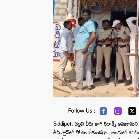
Follow Us :
Siddipet: చల్లని బీరు తాగి రిలాక్స్ అవుదా
తీసి గ్లాస్‌లో పోయబోతుండగా.. అందులో కనిపిం