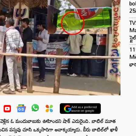
bol
25న
TV
Mar
స్టై
11
Mi
భార
Add as a preferred
source on google
మని వెళ్లిన ఓ మందుబాబుకు ఊహించని షాక్ ఎదురైంది. బాటిల్ మూత
చిన వస్తువు చూసి ఒక్కసారిగా అవాక్కయ్యాడు. బీరు బాటిల్‌లో ఖాళీ