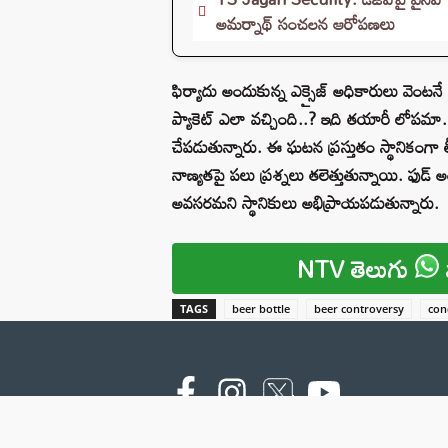
అమర్నాథ్ సంచలన ఆరోపణలు
ఫిర్యాదు అందుకున్న ఎక్సైజ్ అధికారులు వెంటనే ఘ
ప్యాకెట్ ఎలా వచ్చింది..? ఇది తయారీ లోపమా.
చేపడుతున్నారు. ఈ ఘటన ప్రస్తుతం స్థానికంగ
నాణ్యతపై పలు ప్రశ్నలు తలెత్తుతున్నాయి. ఫుడ్
అవసరమని స్థానికులు అభిప్రాయపడుతున్నారు.
NTV తెలుగు
TAGS
beer bottle
beer controversy
con