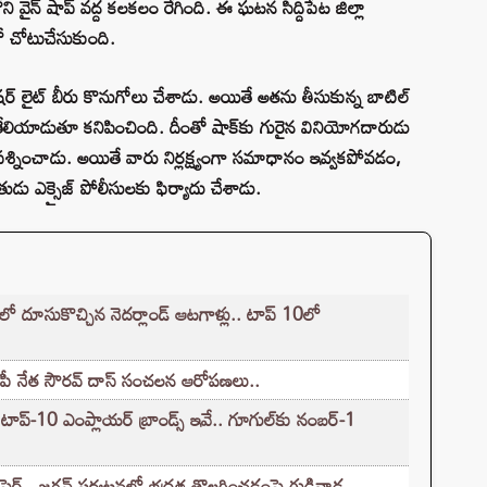
ని వైన్ షాప్‌ వద్ద కలకలం రేగింది. ఈ ఘటన సిద్దిపేట జిల్లా
‌లో చోటుచేసుకుంది.
కింగ్ ఫిషర్ లైట్ బీరు కొనుగోలు చేశాడు. అయితే అతను తీసుకున్న బాటిల్
తేలియాడుతూ కనిపించింది. దీంతో షాక్‌కు గురైన వినియోగదారుడు
దిని ప్రశ్నించాడు. అయితే వారు నిర్లక్ష్యంగా సమాధానం ఇవ్వకపోవడం,
ు ఎక్సైజ్ పోలీసులకు ఫిర్యాదు చేశాడు.
్‌లో దూసుకొచ్చిన నెదర్లాండ్ ఆటగాళ్లు.. టాప్ 10లో
జేపీ నేత సౌరవ్ దాస్ సంచలన ఆరోపణలు..
్-10 ఎంప్లాయర్ బ్రాండ్స్ ఇవే.. గూగుల్‌కు నంబర్-1
 ఫైర్.. జగన్ పర్యటనలో భద్రత తొలగించడంపై గుడివాడ