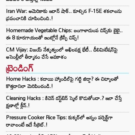
Iran War: అమెరికాకు ఇరాన్ షాక్.. కూల్చిన F-15E శకలాలను
ప్రపంచానికి చూపించింది.!
Homemade Vegetable Chips: బంగాళాదుంప చిప్స్‌కు బైబై..
ఈ 8 కూరగాయలతో ఇంట్లోనే క్రిస్పీ చిప్స్!
CM Vijay: విజయ్ నేతృత్వంలో అఖిలపక్ష భేటీ.. డీలిమిటేషన్‌పై
అసెంబ్లీలో తీర్మానం చేసే అవకాశం
ట్రెండింగ్‌
Home Hacks : కడాయి హ్యాండిల్‌పై గట్టి జిడ్డా? ఈ చిట్కాలతో
కొత్తదానిలా మెరిపించండి.!
Cleaning Hacks : కిచెన్ డస్ట్‌బిన్ స్మెల్ కొడుతోందా.? ఇలా చేస్తే
క్షణాల్లో క్లీన్.!
Pressure Cooker Rice Tips: కుక్కర్‌లో అన్నం పర్ఫెక్ట్‌గా
రావాలంటే ఇదే సీక్రెట్.!