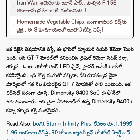
Iran War: అమెరికాకు ఇరాన్ షాక్.. కూల్చిన F-15E
శకలాలను ప్రపంచానికి చూపించింది.!
Homemade Vegetable Chips: బంగాళాదుంప చిప్స్‌కు
బైబై.. ఈ 8 కూరగాయలతో ఇంట్లోనే క్రిస్పీ చిప్స్!
ఇక డిజైన్ విషయానికి వస్తే, ఈ ఫోన్‌లో డ్యూయల్ రియర్ కెమెరా సెటప్
ఉంది. ఇది GT 7 మోడల్‌లో కనిపించిన ట్రిపుల్ కెమెరా సెటప్ కన్నా
తక్కువ. కెమెరా డెకోలో రింగ్ LED ఫ్లాష్, హైపర్ ఇమేజ్+ లోగో
కనిపిస్తోంది. ఇది కొత్త రంగులో వచ్చినా, దీని రూపకల్పన చైనా
మార్కెట్‌లో గత నెల విడుదలైన GT 7 మోడల్‌తో పోలి ఉంటుంది. ఇక
చిప్‌సెట్ పరంగా చూస్తే, Dimensity 8400 SoC ఈ ఫోన్‌లో
ఉపయోగించారు. ఇది చైనా వేరియంట్‌లో ఉన్న Dimensity 9400+
కన్నా తక్కువ శక్తి వంతమైనది.
Read Also:
boAt Storm Infinity Plus: కేవలం రూ.1,199కే
1.96 అంగుళాల డిస్‌ప్లే, 30 రోజుల బ్యాటరీ లైఫ్ తో బోట్ స్మార్ట్‌వాచ్