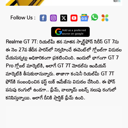
Follow Us :
Add as a preferred
source on google
Realme GT 7T: రియల్‌మీ తన నూతన స్మార్ట్‌ఫోన్ సిరీస్ GT 7ను
ఈ నెల 27వ తేదీన పారిస్‌లో నిర్వహించే ఈవెంట్‌లో గ్లోబల్‌గా విడుదల
చేయనున్నట్లు అధికారికంగా ప్రకటించింది. ఇందులో భాగంగా GT 7
Pro గ్లోబల్ మార్కెట్‌కి, అలాగే GT 7T మోడల్‌ను ఇండియన్
మార్కెట్‌కి తీసుకురానున్నారు. తాజాగా కంపెనీ రియల్‌మీ GT 7T
ఫోన్‌కి సంబంధించిన ఫస్ట్ లుక్ ఇమేజ్‌ను విడుదల చేసింది. ఈ ఫోన్
పసుపు రంగులో ఉండగా.. ఫ్రేమ్, వాల్యూమ్ బటన్స్ నలుపు రంగులో
కనిపిస్తున్నాయి. అలాగే దీనికి ప్లాస్టిక్ ఫ్రేమ్ ఉంది.