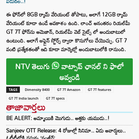
విడుదల..!
ఈ ఫోన్‌లో 8GB ర్యామ్ వేరియంట్ తోపాటు, అలాగే 12GB ర్యామ్
వేరియంట్ కూడా ఉండే అవకాశం ఉంది. లాంచ్ అనంతరం రియల్‌మీ
GT 7T ఫోన్‌ను అమెజాన్, రియల్‌మీ వెబ్ సైట్స్ లో అందుబాటులో
ఉంటుంది. అలాగే ఆఫ్లైన్ స్టోర్స్ ద్వారా కొనుగోలు చేయొచ్చు. GT 7
వంటి ప్రత్యేకతలతో ఇది కూడా మార్కెట్లో అందుబాటులోకి రానుంది.
NTV తెలుగు
వాట్సాప్ ఛానల్ ని ఫాలో
అవ్వండి
TAGS
Dimensity 8400
GT 7T Amazon
GT 7T features
GT 7T India launch
GT 7T specs
తాజావార్తలు
BE ALERT: అమ్మాయికి మొగుడు.. అత్తకు యముడు..!
Sanjeev OTT Release: 4 రోజుల్లో సినిమా.. ఏడు అవార్డులు..
ఓటీటీలోకి వస్తున్న ‘సంజీవ్’