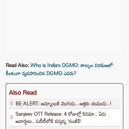
Read Also:
Who is India’s DGMO: కాల్పుల విరమణలో
కీలకంగా వ్యవహరించిన DGMO ఎవరు?
Also Read
BE ALERT: అమ్మాయికి మొగుడు.. అత్తకు యముడు..!
Sanjeev OTT Release: 4 రోజుల్లో సినిమా.. ఏడు
అవార్డులు.. ఓటీటీలోకి వస్తున్న ‘సంజీవ్’