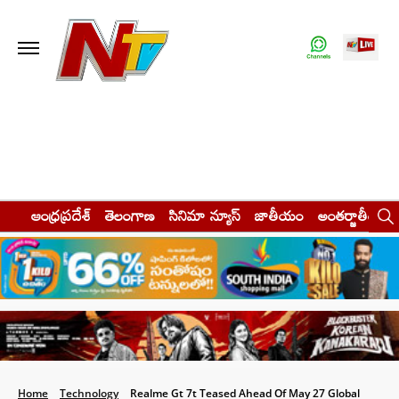
ఆంధ్రప్రదేశ్
తెలంగాణ
సినిమా న్యూస్
జాతీయం
అంతర్జాతీయం
Home
Technology
Realme Gt 7t Teased Ahead Of May 27 Global