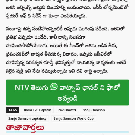
అతని ఇన్నింగ్స్ జట్టుకు విజయాన్ని అందించాయి. ఐసీసీ టోర్నమెంట్‌లో
ప్లేయర్ అఫ్ ది సిరీస్ గా కూడా ఎంపికయ్యాడు.
సంజూపై ఉన్న సందేహాలన్నింటికీ ఇప్పుడు ముగింపు పడింది. అతనిలో
ప్రతిభ ఎప్పుడూ ఉండేది. కానీ దాన్ని నిలకడగా
చూపించలేకపోయేవాడు. అయితే ఈ సీజన్‌లో అతను ఆడిన తీరు,
ప్రపంచకప్‌లో బాధ్యత తీసుకున్న విధానం, ఇప్పుడు ఐపీఎల్‌లో
చూపిస్తున్న పరిపక్వత చూస్తే భవిష్యత్తులో నాయకత్వ బాధ్యతలకు అతనే
సరైన వ్యక్తి అని నేను నమ్ముతున్నాను అని రవి శాస్త్రి అన్నారు.
NTV తెలుగు
వాట్సాప్ ఛానల్ ని ఫాలో
అవ్వండి
TAGS
India T20 Captain
ravi shastri
sanju samson
Sanju Samson captaincy
Sanju Samson World Cup
తాజావార్తలు