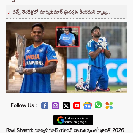
వచ్చే రెండేళ్లలో సూర్యకుమార్ ప్రదర్శన కీలకమని వ్యాఖ్య..
Follow Us :
Add as a preferred
source on google
Ravi Shastri: సూర్యకుమార్ యాదవ్ నాయకత్వంలో భారత్ 2026