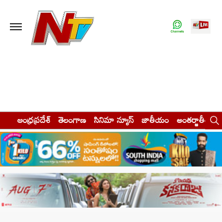
ఆంధ్రప్రదేశ్
తెలంగాణ
సినిమా న్యూస్
జాతీయం
అంతర్జాతీయం