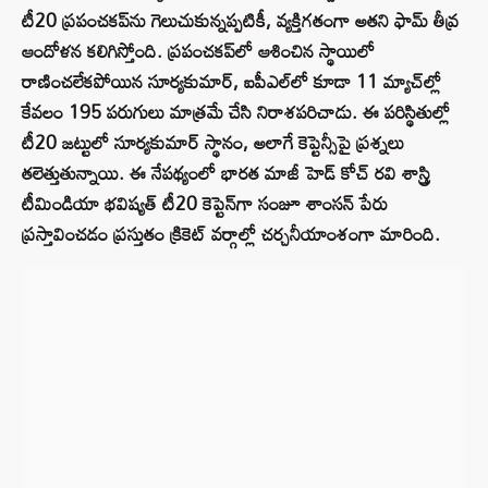
టీ20 ప్రపంచకప్‌ను గెలుచుకున్నప్పటికీ, వ్యక్తిగతంగా అతని ఫామ్ తీవ్ర
ఆందోళన కలిగిస్తోంది. ప్రపంచకప్‌లో ఆశించిన స్థాయిలో
రాణించలేకపోయిన సూర్యకుమార్, ఐపీఎల్‌లో కూడా 11 మ్యాచ్‌ల్లో
కేవలం 195 పరుగులు మాత్రమే చేసి నిరాశపరిచాడు. ఈ పరిస్థితుల్లో
టీ20 జట్టులో సూర్యకుమార్ స్థానం, అలాగే కెప్టెన్సీపై ప్రశ్నలు
తలెత్తుతున్నాయి. ఈ నేపథ్యంలో భారత మాజీ హెడ్ కోచ్ రవి శాస్త్రి
టీమిండియా భవిష్యత్ టీ20 కెప్టెన్‌గా సంజూ శాంసన్ పేరు
ప్రస్తావించడం ప్రస్తుతం క్రికెట్ వర్గాల్లో చర్చనీయాంశంగా మారింది.