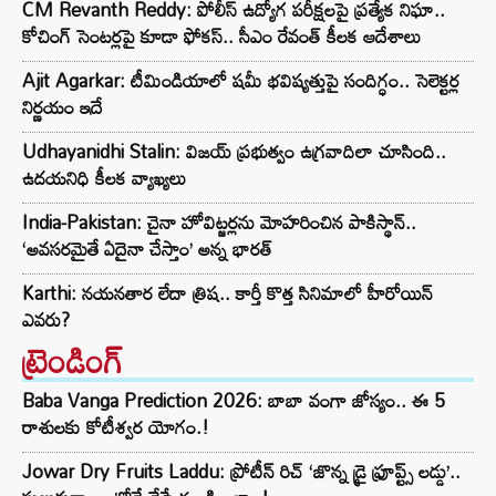
CM Revanth Reddy: పోలీస్ ఉద్యోగ పరీక్షలపై ప్రత్యేక నిఘా..
కోచింగ్ సెంటర్లపై కూడా ఫోకస్.. సీఎం రేవంత్ కీలక ఆదేశాలు
Ajit Agarkar: టీమిండియాలో షమీ భవిష్యత్తుపై సందిగ్ధం.. సెలెక్టర్ల
నిర్ణయం ఇదే
Udhayanidhi Stalin: విజయ్ ప్రభుత్వం ఉగ్రవాదిలా చూసింది..
ఉదయనిధి కీలక వ్యాఖ్యలు
India-Pakistan: చైనా హోవిట్జర్లను మోహరించిన పాకిస్థాన్..
‘అవసరమైతే ఏదైనా చేస్తాం’ అన్న భారత్
Karthi: నయనతార లేదా త్రిష.. కార్తీ కొత్త సినిమాలో హీరోయిన్
ఎవరు?
ట్రెండింగ్‌
Baba Vanga Prediction 2026: బాబా వంగా జోస్యం.. ఈ 5
రాశులకు కోటీశ్వర యోగం.!
Jowar Dry Fruits Laddu: ప్రోటీన్ రిచ్ ‘జొన్న డ్రై ఫ్రూప్ట్స్ లడ్డు’..