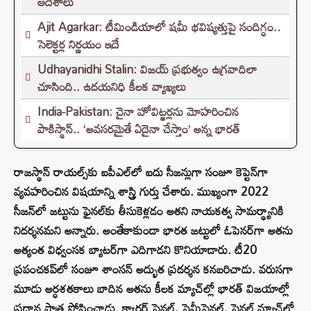
ఆదేశాలు
Ajit Agarkar: టీమిండియాలో షమీ భవిష్యత్తుపై సందిగ్ధం..
సెలెక్టర్ల నిర్ణయం ఇదే
Udhayanidhi Stalin: విజయ్ ప్రభుత్వం ఉగ్రవాదిలా
చూసింది.. ఉదయనిధి కీలక వ్యాఖ్యలు
India-Pakistan: చైనా హోవిట్జర్లను మోహరించిన
పాకిస్థాన్.. ‘అవసరమైతే ఏదైనా చేస్తాం’ అన్న భారత్
రాజస్థాన్ రాయల్స్‌కు ఐపీఎల్‌లో ఐదు సీజన్లుగా సంజూ కెప్టెన్‌గా
వ్యవహరించిన విషయాన్ని శాస్త్రి గుర్తు చేశారు. ముఖ్యంగా 2022
సీజన్‌లో జట్టును ఫైనల్‌కు తీసుకెళ్లడం అతని నాయకత్వ సామర్థ్యానికి
నిదర్శనమని అన్నారు. అంతేకాకుండా భారత జట్టులో ఓపెనర్‌గా అతను
అత్యంత విధ్వంసక బ్యాటర్‌గా ఎదిగాడని కొనియాడారు. టీ20
ప్రపంచకప్‌లో సంజూ శాంసన్ అద్భుత ప్రదర్శన కనబరిచాడు. వరుసగా
మూడు అర్ధశతకాలు బాదిన అతను కీలక మ్యాచ్‌ల్లో భారత్ విజయాల్లో
ప్రధాన పాత్ర పోషించాడు. క్వార్టర్ ఫైనల్, సెమీఫైనల్, ఫైనల్ మ్యాచ్‌ల్లో