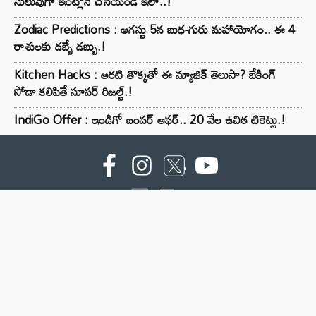
సులువుగా ఇంట్లోనే చేసేయండి ఇలా..!
Zodiac Predictions : ఆగస్టు 5న బుధ-గురు మహాయోగం.. ఈ 4
రాశులకు డబ్బే డబ్బు.!
Kitchen Hacks : అరటి తొక్కతో ఈ మ్యాజిక్ తెలుసా? బేకింగ్
సోడా కలిపితే సూపర్ రిజల్ట్.!
IndiGo Offer : ఇండిగో బంపర్ ఆఫర్.. 20 వేల ఉచిత టికెట్లు.!
For advertising contact :9949494238
Email: digital@ntvnetwork.com
Copyright © 2000 - 2026 - NTV
About Us
Contact Us
Privacy Policy
Terms & Conditions