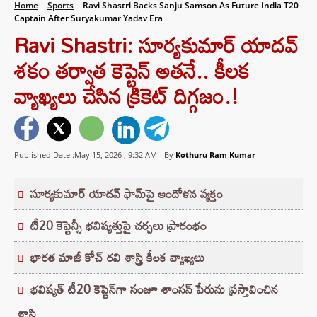
Home
Sports
Ravi Shastri Backs Sanju Samson As Future India T20
Captain After Suryakumar Yadav Era
Ravi Shastri: సూర్యకుమార్ యాదవ్
శకం తర్వాత కెప్టెన్ అతనే.. కీలక
వ్యాఖ్యలు చేసిన క్రికెట్ దిగ్గజం.!
Published Date :May 15, 2026 ,
9:32 AM
By
Kothuru Ram Kumar
సూర్యకుమార్ యాదవ్ ఫామ్‌పై ఆందోళన వ్యక్తం
టీ20 కెప్టెన్సీ భవిష్యత్తుపై చర్చలు ప్రారంభం
భారత మాజీ కోచ్ రవి శాస్త్రి కీలక వ్యాఖ్యలు
భవిష్యత్ టీ20 కెప్టెన్‌గా సంజూ శాంసన్ పేరును ప్రస్తావించిన
శాస్త్రి