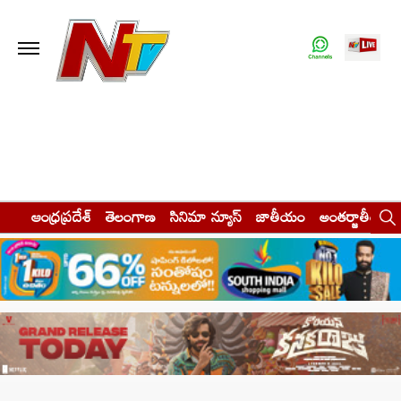
ఆంధ్రప్రదేశ్
తెలంగాణ
సినిమా న్యూస్
జాతీయం
అంతర్జాతీయం