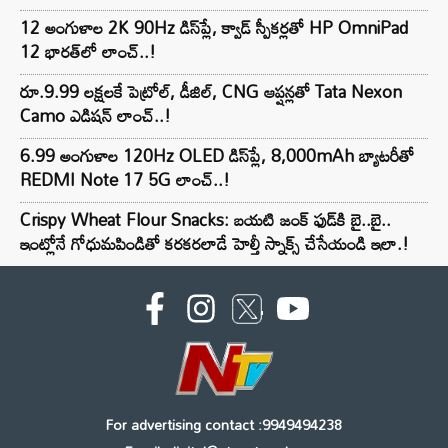
12 అంగుళాల 2K 90Hz డిస్‌ప్లే, క్వాడ్ స్పీకర్లతో HP OmniPad
12 భారత్‌లో లాంచ్..!
రూ.9.99 లక్షలకే పెట్రోల్, డీజిల్, CNG ఆప్షన్లతో Tata Nexon
Camo ఎడిషన్ లాంచ్..!
6.99 అంగుళాల 120Hz OLED డిస్‌ప్లే, 8,000mAh బ్యాటరీతో
REDMI Note 17 5G లాంచ్..!
Crispy Wheat Flour Snacks: బయటి జంక్ ఫుడ్‌కి బై..బై..
ఇంట్లోనే గోధుమపిండితో కరకరలాడే హెల్తీ స్నాక్స్ చేసేయండి ఇలా.!
For advertising contact :9949494238