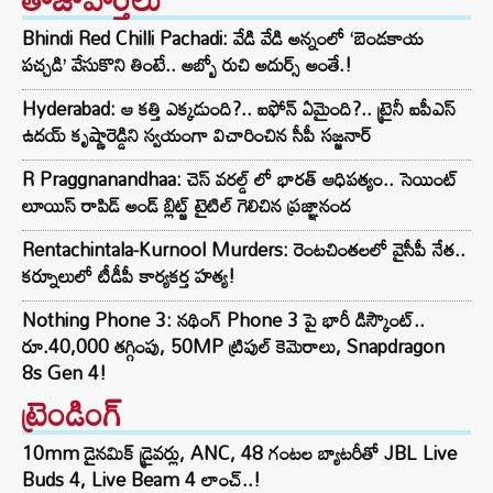
Bhindi Red Chilli Pachadi: వేడి వేడి అన్నంలో ‘బెండకాయ
పచ్చడి’ వేసుకొని తింటే.. అబ్బో రుచి అదుర్స్ అంతే.!
Hyderabad: ఆ కత్తి ఎక్కడుంది?.. ఐఫోన్ ఏమైంది?.. ట్రైనీ ఐపీఎస్
ఉదయ్ కృష్ణారెడ్డిని స్వయంగా విచారించిన సీపీ సజ్జనార్‌
R Praggnanandhaa: చెస్ వరల్డ్ లో భారత్ ఆధిపత్యం.. సెయింట్
లూయిస్ రాపిడ్ అండ్ బ్లిట్జ్ టైటిల్ గెలిచిన ప్రజ్ఞానంద
Rentachintala-Kurnool Murders: రెంటచింతలలో వైసీపీ నేత..
కర్నూలులో టీడీపీ కార్యకర్త హత్య!
Nothing Phone 3: నథింగ్ Phone 3 పై భారీ డిస్కౌంట్..
రూ.40,000 తగ్గింపు, 50MP ట్రిపుల్ కెమెరాలు, Snapdragon
8s Gen 4!
ట్రెండింగ్‌
10mm డైనమిక్ డ్రైవర్లు, ANC, 48 గంటల బ్యాటరీతో JBL Live
Buds 4, Live Beam 4 లాంచ్..!