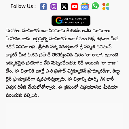
Follow Us :
Add as a preferred
source on google
మొహాలు చూపించకుండా సినిమాను తీయడం అనేది మామూలు
సాహసం కాదు. ఆర్టిస్టుల్ని చూపించకుండా కేవలం కథ, కథనాల మీదే
నడిచే సినిమా ఇది. శ్రీమతి పద్మ సమర్పణలో శ్రీ పద్మిణి సినిమాస్
బ్యానర్ మీద బి.శివ ప్రసాద్ తెరకెక్కించిన చిత్రం ‘రా రాజా’. ఇలాంటి
అద్భుతమైన ప్రయోగం చేసి మెప్పించేందుకు రెడీ అయింది ‘రా రాజా’
టీం. ఈ చిత్రానికి బూర్లే హరి ప్రసాద్ ఎగ్జిక్యూటివ్ ప్రొడ్యూసర్‌గా, కిట్టు
లైన్ ప్రొడ్యూసర్‌గా వ్యవహరిస్తున్నారు. ఈ చిత్రాన్ని మార్చి 7న భారీ
ఎత్తున రిలీజ్ చేయబోతోన్నారు. ఈ క్రమంలో చిత్రయూనిట్ మీడియా
ముందుకు వచ్చింది.