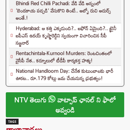
Bhindi Red Chilli Pachadi: వేడి వేడి అన్నంలో
'బెండకాయ పచ్చడి' వేసుకొని తింటే.. అబ్బో రుచి అదుర్స్
అంతే.!
Hyderabad: ఆ కత్తి ఎక్కడుంది?.. ఐఫోన్ ఏమైంది?.. ట్రైనీ
ఐపీఎస్ ఉదయ్ కృష్ణారెడ్డిని స్వయంగా విచారించిన సీపీ
సజ్జనార్‌
Rentachintala-Kurnool Murders: రెంటచింతలలో
వైసీపీ నేత.. కర్నూలులో టీడీపీ కార్యకర్త హత్య!
National Handloom Day: చేనేత కుటుంబాలకు భారీ
ఊరట.. రూ.179 కోట్లు జమ చేయనున్న ప్రభుత్వం!
NTV తెలుగు
వాట్సాప్ ఛానల్ ని ఫాలో
అవ్వండి
TAGS
తాజావార్తలు