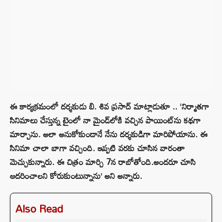
ఈ కార్యక్రమంలో దర్శకుడు బి. శివ ప్రసాద్ మాట్లాడుతూ .. ‘నిర్మాతగా
సినిమాలు చేస్తున్న టైంలో నా మైండ్‌లోకి వచ్చిన పాయింట్‌ను కథగా
మార్చాను. అలా అనుకోకుండానే నేను దర్శకుడిగా మారిపోయాను. ఈ
సినిమా చాలా బాగా వచ్చింది. ఇప్పటి వరకు చూసిన వారంతా
మెచ్చుకున్నారు. ఈ చిత్రం మార్చి 7న రాబోతోంది.అందరూ చూసి
ఆదరించాలని కోరుకుంటున్నాను’ అని అన్నారు.
Also Read