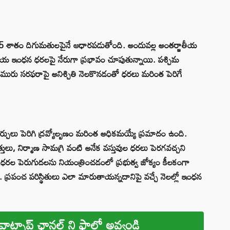
 శాతం దిగుమతులపైనే ఆధారపడుతోంది. అందువల్ల అంతర్జాతీయ
ేశీయ ఇంధన ధరలపై నేరుగా ప్రభావం చూపుతున్నాయి. పశ్చిమ
 చమురు సరఫరాపై అనిశ్చితి నెలకొనడంతో ధరలు మరింత పెరిగే
ర్చులు పెరిగి ద్రవ్యోల్బణం మరింత అధికమయ్యే ప్రమాదం ఉంది.
లు, నిర్మాణ సామగ్రి వంటి అనేక వస్తువుల ధరలు పెరగవచ్చని
తులో ధరల పెరుగుదలను నియంత్రించడంలో ప్రభుత్వ జోక్యం కీలకంగా
 ప్రపంచ పరిస్థితులు ఎలా మారుతాయన్నదానిపై వచ్చే నెలల్లో ఇంధన
వాట్సాప్ ఛానల్ ని ఫాలో అవ్వండి