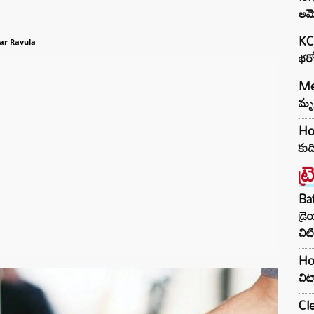
అమె
KCR
ar Ravula
భరో
Med
మృత
Hou
కుద
ట్
Ba
డ్ర
చిటి
Hom
చిట
Cle