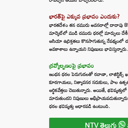
భారత్‌పై ఎక్కువ ప్రభావం ఎందుకు?
భారతదేశం తన చమురు అవసరాల్లో దాదాపు 85
మార్కెట్‌లో ముడి చమురు ధరల్లో మార్పులు ద
ఆసియా ఉద్రిక్తతలు కొనసాగుతున్న నేపథ్యంలో
అవకాశాలు ఉన్నాయని నిపుణులు భావిస్తున్నారు.
ద్రవ్యోల్బణంపై ప్రభావం
ఇంధన ధరల పెరుగుదలతో రవాణా, లాజిస్టిక్స్ ఖ
కూరగాయలు, నిత్యావసర సరుకులు, పాల ఉత్పత్తు
ఆర్థికవేత్తలు చెబుతున్నారు. అయితే, భవిష్యత్
మారుతుందని నిపుణులు అభిప్రాయపడుతున్నారు.
ధరల భవిష్యత్తు ఆధారపడి ఉంటుంది.
NTV తెలుగు