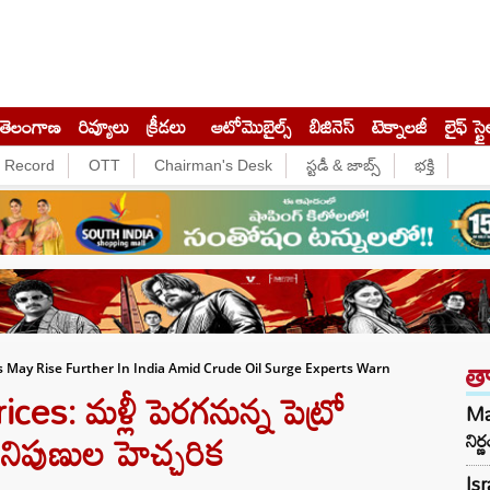
తెలంగాణ
రివ్యూలు
క్రీడలు
ఆటోమొబైల్స్
బిజినెస్‌
టెక్నాలజీ
లైఫ్ స్టై
e Record
OTT
Chairman's Desk
స్టడీ & జాబ్స్
భక్తి
త
es May Rise Further In India Amid Crude Oil Surge Experts Warn
es: మళ్లీ పెరగనున్న పెట్రో
Mam
ిపుణుల హెచ్చరిక
నిర
Isr