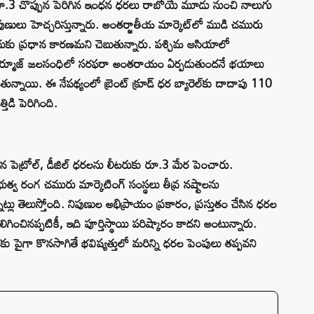
 రూ.3 చొప్పున పెరిగిన ఇంధన ధరలు రాబోయే మూడు నుంచి నాలుగు
ులు హెచ్చరిస్తున్నారు. అంతర్జాతీయ మార్కెట్‌లో ముడి చమురు
కు ప్రధాన కారణమని చెబుతున్నారు. పశ్చిమ ఆసియాలో
ంగా హార్మూజ్‌ జలసంధిలో సరఫరా అంతరాయం ఏర్పడుతుందనే భయాలు
తున్నాయి. ఈ నేపథ్యంలో బ్రెంట్ క్రూడ్ ధర బ్యారెల్‌కు దాదాపు 110
ిడి పెరిగింది.
న పెట్రోల్, డీజిల్ ధరలను లీటరుకు రూ.3 మేర పెంచారు.
్వ రంగ చమురు మార్కెటింగ్ సంస్థలు తీవ్ర నష్టాలను
్లు తెలుస్తోంది. నిపుణుల అభిప్రాయం ప్రకారం, ప్రస్తుతం చేసిన ధరల
ినప్పటికీ, ఇది పూర్తిస్థాయి పరిష్కారం కాదని అంటున్నారు.
ు పైగా కొనసాగితే భవిష్యత్తులో మరిన్ని ధరల పెంపులు తప్పవని