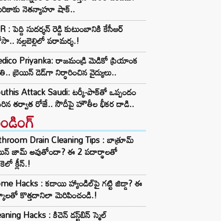
రికాకు నెతన్యాహూ షాక్..
 : పెద్ది సుదర్శన్ రెడ్డి కుటుంబానికి కేసీఆర్
సా.. నల్లబెల్లిలో పరామర్శ.!
ico Priyanka: రాజమండ్రి మెడికో ప్రియాంక
ి.. బ్రెయిన్ డెడ్‌గా నిర్ధారించిన వైద్యులు..
this Attack Saudi: టర్కీ-పాక్‌తో ఒప్పందం
ిరిన తర్వాత రోజే.. సౌదీపై హౌతీల భీకర దాడి..
రెండింగ్‌
throom Drain Cleaning Tips : బాత్రూమ్
ెయిన్ జామ్ అవుతోందా? ఈ 2 పదార్థాలతో
కెలో క్లీన్.!
e Hacks : కడాయి హ్యాండిల్‌పై గట్టి జిడ్డా? ఈ
్కాలతో కొత్తదానిలా మెరిపించండి.!
aning Hacks : కిచెన్ డస్ట్‌బిన్ స్మెల్