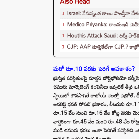
Also Read
Israel: నేనున్నంత కాలం పాలస్తీనా ద
Medico Priyanka: రాజమండ్రి మెడికో ప్ర
Houthis Attack Saudi: టర్కీ-పాక్‌త
CJP: AAP డూప్లికేట్‌గా CJP.? కాక్రోచ
మరో రూ.10 వరకు పెరిగే అవకాశం?
ప్రస్తుత పరిస్థితులపై మాస్టర్ పోర్ట్‌ఫోలియో సర్వీ
చమురు మార్కెటింగ్ కంపెనీలు ఇప్పటికే తీవ్ర ఒ
స్థాయిలో కొనసాగితే రాబోయే నెలల్లో పెట్రోల్,
అనలిస్ట్ ధవల్ పోపట్ ప్రకారం, లీటరుకు రూ.
రూ.15 వేల నుంచి రూ.16 వేల కోట్ల వరకు మెరు
వార్షికంగా రూ.45 వేల నుంచి రూ.48 వేల కో
ముడి చమురు ధరలు ఇంకా పెరిగితే పరిస్థితిని బ
రావచ్చని ఆయన హెచ్చరించారు.