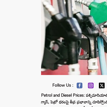
Follow Us :
Petrol and Diesel Prices: పశ్చిమాసియాలో న
గ్యాస్‌, పెట్రో ధరలపై తీవ్ర ప్రభావాన్ని చూపిస్