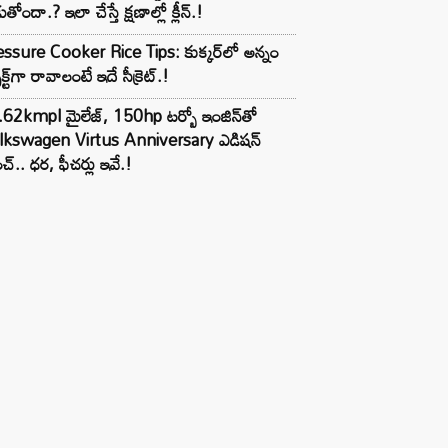
ుతోందా.? ఇలా చేస్తే క్షణాల్లో క్లీన్.!
ssure Cooker Rice Tips: కుక్కర్‌లో అన్నం
ెక్ట్‌గా రావాలంటే ఇదే సీక్రెట్.!
62kmpl మైలేజ్, 150hp టర్బో ఇంజిన్‌తో
lkswagen Virtus Anniversary ఎడిషన్
చ్.. ధర, ఫీచర్లు ఇవే.!