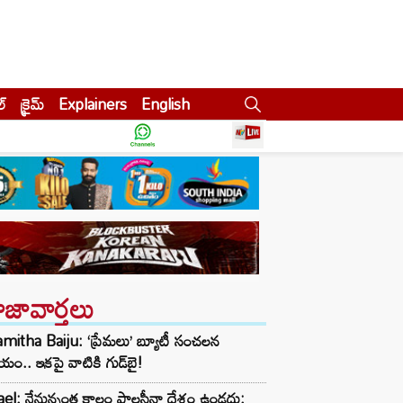
ల్
క్రైమ్
Explainers
English
ాజావార్తలు
itha Baiju: ‘ప్రేమలు’ బ్యూటీ సంచలన
్ణయం.. ఇకపై వాటికి గుడ్‌బై!
ael: నేనున్నంత కాలం పాలస్తీనా దేశం ఉండదు: