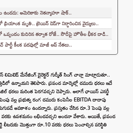
ేశం ఉండదు: అమెరికాకు నెతన్యాహూ షాక్..
ియాంక మృతి.. బ్రెయిన్ డెడ్‌గా నిర్ధారించిన వైద్యులు..
ో ఒప్పందం కుదిరిన తర్వాత రోజే.. సౌదీపై హౌతీల భీకర దాడి..
్ పార్టీ కీలక పదవుల్లో మాజీ ఆప్ నేతలు..
సెస్ లిమిటెడ్ మేనేజింగ్ డైరెక్టర్ గుర్మీత్ సింగ్ చావ్లా మాట్లాడుతూ..
త్తిడిలో ఉన్నాయని తెలిపారు. ప్రపంచ మార్కెట్లో చమురు ధరలు ఇదే
 డీజిల్ ధరలు మరింత పెరగవచ్చని చెప్పారు. అలాగే ఛాయిస్ ఎనర్జీ
1 పెంపు వల్ల ప్రభుత్వ రంగ చమురు కంపెనీల EBITDA దాదాపు
గుపడే అవకాశం ఉందన్నారు. ప్రస్తుతం చేసిన రూ.3 పెంపు వల్ల
ట్ల వరకు ఉపశమనం లభించవచ్చని అంచనా వేశారు. అయితే, ప్రపంచ
ట్టి లీటరుకు మొత్తంగా రూ.10 వరకు ధరలు పెంచాల్సిన పరిస్థితి