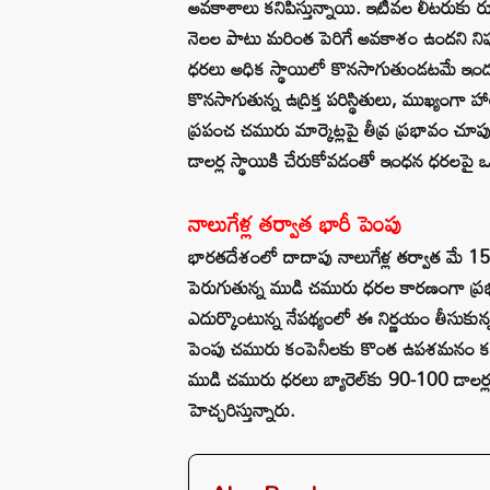
అవకాశాలు కనిపిస్తున్నాయి. ఇటీవల లీటరుకు
నెలల పాటు మరింత పెరిగే అవకాశం ఉందని నిపుణ
ధరలు అధిక స్థాయిలో కొనసాగుతుండటమే ఇందు
కొనసాగుతున్న ఉద్రిక్త పరిస్థితులు, ముఖ్య
ప్రపంచ చమురు మార్కెట్లపై తీవ్ర ప్రభావం చూపు
డాలర్ల స్థాయికి చేరుకోవడంతో ఇంధన ధరలపై ఒత్త
నాలుగేళ్ల తర్వాత భారీ పెంపు
భారతదేశంలో దాదాపు నాలుగేళ్ల తర్వాత మే 15
పెరుగుతున్న ముడి చమురు ధరల కారణంగా ప్రభుత
ఎదుర్కొంటున్న నేపథ్యంలో ఈ నిర్ణయం తీసుకున్నట
పెంపు చమురు కంపెనీలకు కొంత ఉపశమనం కలిగించ
ముడి చమురు ధరలు బ్యారెల్‌కు 90-100 డాలర్లక
హెచ్చరిస్తున్నారు.