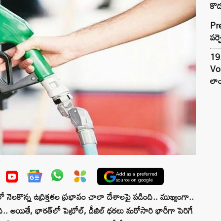
కొడ
Pre
పర్ఫ
19.
Vo
లాం
Add as a preferred
source on google
ెలకొన్న ఉద్రిక్తతల ప్రభావం చాలా దేశాలపై పడింది.. ముఖ్యంగా..
తోంది.. అయితే, భారత్‌లో పెట్రోల్, డీజిల్ ధరలు మరోసారి భారీగా పెరిగే