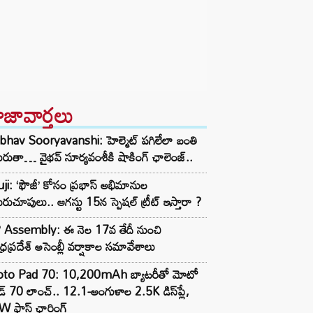
ాజావార్తలు
bhav Sooryavanshi: హెల్మెట్ పగిలేలా బంతి
ురుతా… వైభవ్ సూర్యవంశీకి షాకింగ్ ఛాలెంజ్..
ji: ‘ఫౌజీ’ కోసం ప్రభాస్ అభిమానుల
రుచూపులు.. ఆగస్టు 15న స్పెషల్ ట్రీట్ ఇస్తారా ?
 Assembly: ఈ నెల 17వ తేదీ నుంచి
్రప్రదేశ్ అసెంబ్లీ వర్షాకాల సమావేశాలు
to Pad 70: 10,200mAh బ్యాటరీతో మోటో
ాడ్ 70 లాంచ్.. 12.1-అంగుళాల 2.5K డిస్‌ప్లే,
 ఫాస్ట్ ఛార్జింగ్