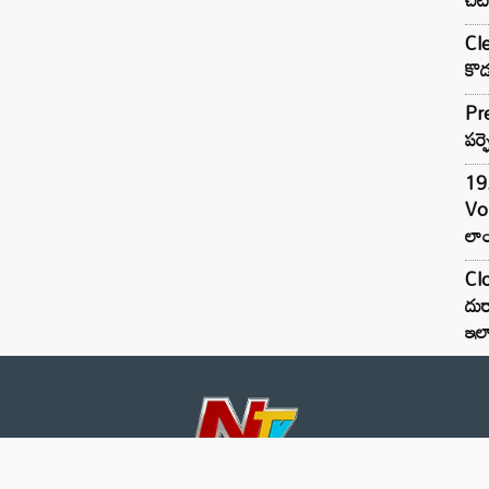
Cle
కొడ
Pre
పర్ఫ
19.
Vo
లాం
Clo
దుర
ఇల