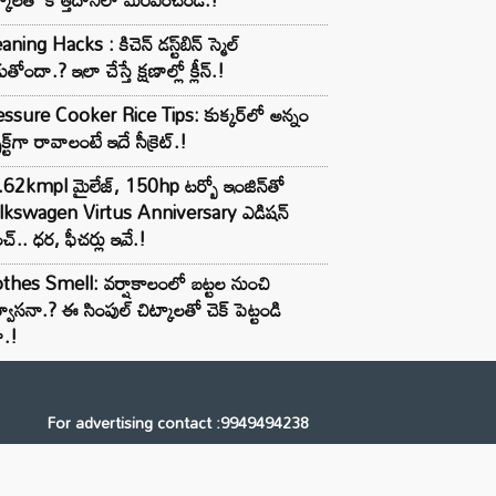
aning Hacks : కిచెన్ డస్ట్‌బిన్ స్మెల్
ుతోందా.? ఇలా చేస్తే క్షణాల్లో క్లీన్.!
ssure Cooker Rice Tips: కుక్కర్‌లో అన్నం
ెక్ట్‌గా రావాలంటే ఇదే సీక్రెట్.!
62kmpl మైలేజ్, 150hp టర్బో ఇంజిన్‌తో
lkswagen Virtus Anniversary ఎడిషన్
చ్.. ధర, ఫీచర్లు ఇవే.!
thes Smell: వర్షాకాలంలో బట్టల నుంచి
్వాసనా.? ఈ సింపుల్ చిట్కాలతో చెక్ పెట్టండి
ా.!
For advertising contact :9949494238
Email: digital@ntvnetwork.com