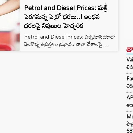
Petrol and Diesel Prices: మళ్లీ
పెరగనున్న పెట్రో ధరలు..! ఇంధన
ధరలపై నిపుణుల హెచ్చరిక
Petrol and Diesel Prices: పశ్చిమాసియాలో
నెలకొన్న ఉద్రిక్తతల ప్రభావం చాలా దేశాలపై
త
పడింది.. ముఖ్యంగా.. గ్యాస్‌, పెట్రో ధరలపై తీవ్ర
ప్రభావాన్ని చూపిస్తోంది.. అయితే, భారత్‌లో పెట్రోల్,
Vai
డీజిల్ ధరలు మరోసారి భారీగా పెరిగే అవకాశాలు
విస
కనిపిస్తున్నాయి. ఇటీవల లీటరుకు రూ.3 చొప్పున
Fau
పెరిగిన ఇంధన ధరలు రాబోయే మూడు నుంచి
ఎదు
నాలుగు నెలల పాటు మరింత పెరిగే అవకాశం
ఉందని నిపుణులు హెచ్చరిస్తున్నారు. అంతర్జాతీయ
AP
మార్కెట్‌లో ముడి చమురు ధరలు అధిక స్థాయిలో
ఆంధ
కొనసాగుతుండటమే…
Mo
ప్య
68W