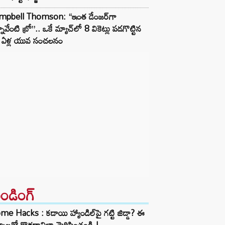
mpbell Thomson: “ఇంత డేంజర్‌గా
నావేంటి బ్రో”.. ఒకే మ్యాచ్‌లో 8 వికెట్లు పడగొట్టిన
 ఏళ్ల యువ సంచలనం
రెండింగ్‌
e Hacks : కడాయి హ్యాండిల్‌పై గట్టి జిడ్డా? ఈ
్కాలతో కొత్తదానిలా మెరిపించండి.!