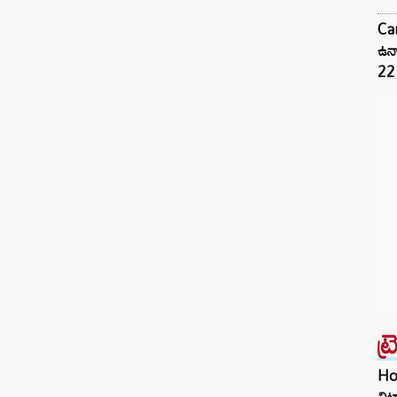
Ca
ఉన్
22
ట్
Hom
చిట