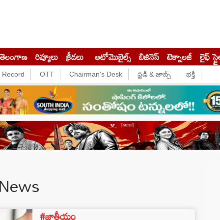
తెలంగాణ
రివ్యూలు
క్రీడలు
ఆటోమొబైల్స్
బిజినెస్‌
టెక్నాలజీ
లైఫ్ స్టై
e Record
OTT
Chairman's Desk
స్టడీ & జాబ్స్
భక్తి
 News
#జాతీయం