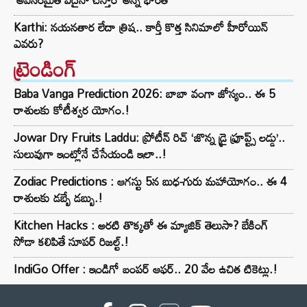
Karthi: నయనతార లేదా త్రిష.. కార్తీ కొత్త సినిమాలో హీరోయిన్
ఎవరు?
ట్రెండింగ్‌
Baba Vanga Prediction 2026: బాబా వంగా జోస్యం.. ఈ 5
రాశులకు కోటీశ్వర యోగం.!
Jowar Dry Fruits Laddu: ప్రోటీన్ రిచ్ ‘జొన్న డ్రై ఫ్రూప్ట్స్ లడ్డు’..
సులువుగా ఇంట్లోనే చేసేయండి ఇలా..!
Zodiac Predictions : ఆగస్టు 5న బుధ-గురు మహాయోగం.. ఈ 4
రాశులకు డబ్బే డబ్బు.!
Kitchen Hacks : అరటి తొక్కతో ఈ మ్యాజిక్ తెలుసా? బేకింగ్
సోడా కలిపితే సూపర్ రిజల్ట్.!
IndiGo Offer : ఇండిగో బంపర్ ఆఫర్.. 20 వేల ఉచిత టికెట్లు.!