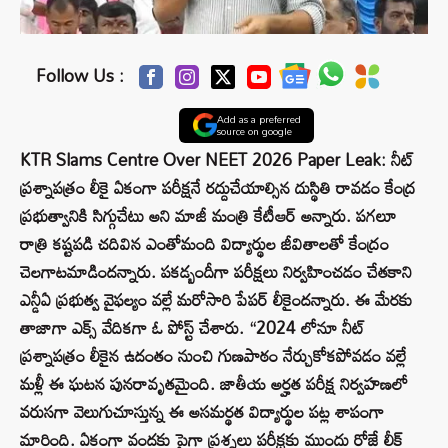
Follow Us :
Add as a preferred
source on google
KTR Slams Centre Over NEET 2026 Paper Leak: నీట్
ప్రశ్నాపత్రం లీకై ఏకంగా పరీక్షనే రద్దుచేయాల్సిన దుస్థితి రావడం కేంద్ర
ప్రభుత్వానికి సిగ్గుచేటు అని మాజీ మంత్రి కేటీఆర్ అన్నారు. పగలూ
రాత్రి కష్టపడి చదివిన ఎంతోమంది విద్యార్థుల జీవితాలతో కేంద్రం
చెలగాటమాడిందన్నారు. పకడ్బందీగా పరీక్షలు నిర్వహించడం చేతకాని
ఎన్డీఏ ప్రభుత్వ వైఫల్యం వల్లే మరోసారి పేపర్ లీకైందన్నారు. ఈ మేరకు
తాజాగా ఎక్స్‌ వేదికగా ఓ పోస్ట్ చేశారు. “2024 లోనూ నీట్
ప్రశ్నాపత్రం లీకైన ఉదంతం నుంచి గుణపాఠం నేర్చుకోకపోవడం వల్లే
మళ్లీ ఈ ఘటన పునరావృతమైంది. జాతీయ అర్హత పరీక్ష నిర్వహణలో
వరుసగా వెలుగుచూస్తున్న ఈ అసమర్థత విద్యార్థుల పట్ల శాపంగా
మారింది. ఏకంగా వందకు పైగా ప్రశ్నలు పరీక్షకు ముందు రోజే లీక్