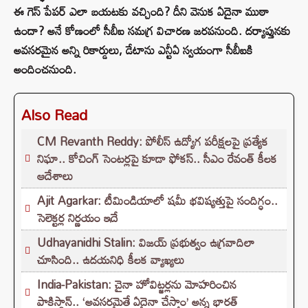
ఈ గెస్ పేపర్ ఎలా బయటకు వచ్చింది? దీని వెనుక ఏదైనా ముఠా
ఉందా? అనే కోణంలో సీబీఐ సమగ్ర విచారణ జరపనుంది. దర్యాప్తునకు
అవసరమైన అన్ని రికార్డులు, డేటాను ఎన్టీఏ స్వయంగా సీబీఐకి
అందించనుంది.
Also Read
CM Revanth Reddy: పోలీస్ ఉద్యోగ పరీక్షలపై ప్రత్యేక
నిఘా.. కోచింగ్ సెంటర్లపై కూడా ఫోకస్.. సీఎం రేవంత్ కీలక
ఆదేశాలు
Ajit Agarkar: టీమిండియాలో షమీ భవిష్యత్తుపై సందిగ్ధం..
సెలెక్టర్ల నిర్ణయం ఇదే
Udhayanidhi Stalin: విజయ్ ప్రభుత్వం ఉగ్రవాదిలా
చూసింది.. ఉదయనిధి కీలక వ్యాఖ్యలు
India-Pakistan: చైనా హోవిట్జర్లను మోహరించిన
పాకిస్థాన్.. ‘అవసరమైతే ఏదైనా చేస్తాం’ అన్న భారత్