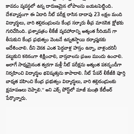
కావడం వ్యవస్థలో ఉన్న దారుణమైన లోపాలను బయటపెట్టింది.
దేశవ్యాప్తంగా ఈ ఏడాది నీట్ పరీక్ష రాసిన దాదాపు 23 లక్షల మంది
విద్యార్థులు, వారి తల్లిదండ్రులను కేంద్ర సర్కారు తీవ్ర మానసిక క్షోభకు
గురిచేసింది. ప్రశ్నాపత్రం లీకేజీ వ్యవహారాన్ని అత్యంత సీరియస్ గా
తీసుకుని కేంద్ర ప్రభుత్వం వెంటనే ఉన్నతస్థాయి దర్యాప్తునకు
ఆదేశించాలి. దీని వెనక ఎంత పెద్దవాళ్ల హస్తం ఉన్నా, వాళ్లందరినీ
పట్టుకుని కఠినంగా శిక్షించాలి, వాస్తవాలను ప్రజల ముందు ఉంచాలి.
అలాగే సాధ్యమైనంత త్వరగా మళ్లీ నీట్ పరీక్షను అత్యంత పకడ్బందీగా
నిర్వహించి విద్యార్థుల భవిష్యత్తును కాపాడాలి. నీట్ పేపర్ లీకేజీకి పూర్తి
బాధ్యత వహించి కేంద్ర ప్రభుత్వం విద్యార్థులు, వారి తల్లిదండ్రులకు
క్షమాపణలు చెప్పాలి.” అని ఎక్స్‌ పోస్ట్‌లో మాజీ మంత్రి కేటీఆర్
పేర్కొన్నారు.