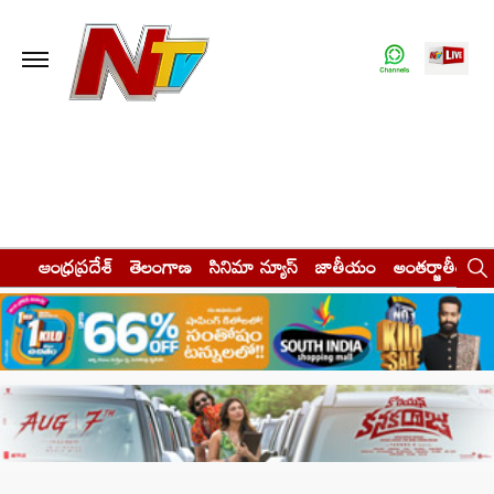
ఆంధ్రప్రదేశ్
తెలంగాణ
సినిమా న్యూస్
జాతీయం
అంతర్జాతీయం