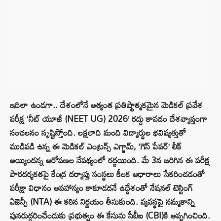
ఇదిలా ఉండగా.. దేశంలోనే అత్యంత ప్రతిష్టాత్మకమైన మెడికల్ ప్రవేశ
పరీక్ష ‘నీట్ యూజీ (NEET UG) 2026’ రద్దు కావడం దేశవ్యాప్తంగా
సంచలనం సృష్టిస్తోంది. లక్షలాది మంది విద్యార్థుల భవిష్యత్తుతో
ముడిపడి ఉన్న ఈ మెడికల్ ఎంట్రన్స్ ఎగ్జామ్, ‘గెస్ పేపర్’ లీక్
అయ్యిందన్న ఆరోపణల నేపథ్యంలో రద్దయింది. మే 3న జరిగిన ఈ పరీక్ష
పారదర్శకతపై కేంద్ర దర్యాప్తు సంస్థలు కీలక ఆధారాలు సేకరించడంతో
పరీక్షా విధానం అపహాస్యం కాకూడదనే ఉద్దేశంతో నేషనల్ టెస్టింగ్
ఏజెన్సీ (NTA) ఈ కఠిన నిర్ణయం తీసుకుంది. వ్యవస్థపై నమ్మకాన్ని
పునరుద్ధరించేందుకు ప్రభుత్వం ఈ కేసును సీబీఐ (CBI)కి అప్పగించింది.