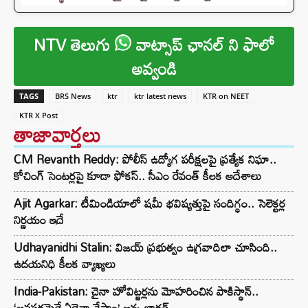
NTV తెలుగు
వాట్సాప్ ఛానల్ ని ఫాలో
అవ్వండి
TAGS
BRS News
ktr
ktr latest news
KTR on NEET
KTR X Post
తాజావార్తలు
CM Revanth Reddy: పోలీస్ ఉద్యోగ పరీక్షలపై ప్రత్యేక నిఘా..
కోచింగ్ సెంటర్లపై కూడా ఫోకస్.. సీఎం రేవంత్ కీలక ఆదేశాలు
Ajit Agarkar: టీమిండియాలో షమీ భవిష్యత్తుపై సందిగ్ధం.. సెలెక్టర్ల
నిర్ణయం ఇదే
Udhayanidhi Stalin: విజయ్ ప్రభుత్వం ఉగ్రవాదిలా చూసింది..
ఉదయనిధి కీలక వ్యాఖ్యలు
India-Pakistan: చైనా హోవిట్జర్లను మోహరించిన పాకిస్థాన్..
‘అవసరమైతే ఏదైనా చేస్తాం’ అన్న భారత్