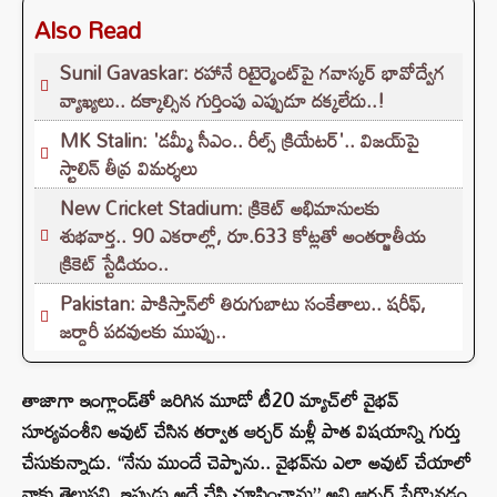
Also Read
Sunil Gavaskar: రహానే రిటైర్మెంట్‌పై గవాస్కర్ భావోద్వేగ
వ్యాఖ్యలు.. దక్కాల్సిన గుర్తింపు ఎప్పుడూ దక్కలేదు..!
MK Stalin: 'డమ్మీ సీఎం.. రీల్స్ క్రియేటర్'.. విజయ్‌పై
స్టాలిన్ తీవ్ర విమర్శలు
New Cricket Stadium: క్రికెట్ అభిమానులకు
శుభవార్త.. 90 ఎకరాల్లో, రూ.633 కోట్లతో అంతర్జాతీయ
క్రికెట్ స్టేడియం..
Pakistan: పాకిస్తాన్‌లో తిరుగుబాటు సంకేతాలు.. షరీఫ్,
జర్దారీ పదవులకు ముప్పు..
తాజాగా ఇంగ్లాండ్‌తో జరిగిన మూడో టీ20 మ్యాచ్‌లో వైభవ్
సూర్యవంశీని అవుట్ చేసిన తర్వాత ఆర్చర్ మళ్లీ పాత విషయాన్ని గుర్తు
చేసుకున్నాడు. “నేను ముందే చెప్పాను.. వైభవ్‌ను ఎలా అవుట్ చేయాలో
నాకు తెలుసని, ఇప్పుడు అదే చేసి చూపించాను” అని ఆర్చర్ పేర్కొనడం