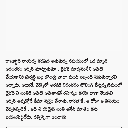
రాజస్థాన్ రాయల్స్ తరఫున ఆడుతున్న సమయంలో ఒక మ్యాచ్
అనంతరం ఆర్చర్ మాట్లాడుతూ.. వైభవ్ సూర్యవంశీని అవుట్
చేయడానికి ప్రత్యర్థి జట్ల బౌలర్లు చాలా మంది ఇబ్బంది పడుతున్నారని
అన్నాడు. అయితే, నెట్స్‌లో అతడికి నిరంతరం బౌలింగ్ వేస్తున్న క్రమంలో
వైభవ్ ఏ బంతికి అవుట్ అవుతాడనే రహస్యం తనకు బాగా తెలుసని
ఆర్చర్ అప్పట్లోనే ధీమా వ్యక్తం చేశాడు. కాకపోతే, ఆ రోజు ఆ విషయం
చెప్పినప్పటికీ.. అది ఏ రకమైన బంతి అనేది మాత్రం తను
బయటపెట్టలేదు, సస్పెన్స్‌గా ఉంచాడు.