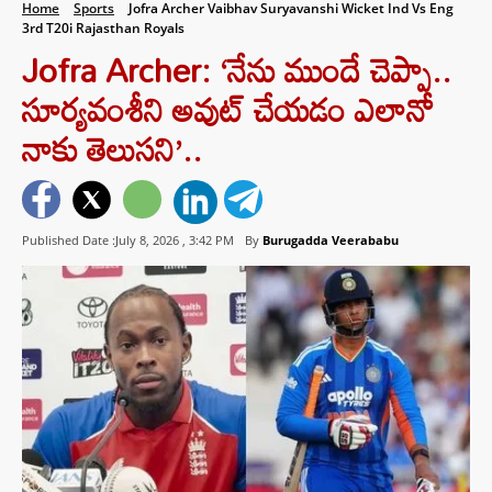
Home
Sports
Jofra Archer Vaibhav Suryavanshi Wicket Ind Vs Eng
3rd T20i Rajasthan Royals
Jofra Archer: ‘నేను ముందే చెప్పా..
సూర్యవంశీని అవుట్ చేయడం ఎలానో
నాకు తెలుసని’..
Published Date :July 8, 2026 ,
3:42 PM
By
Burugadda Veerababu