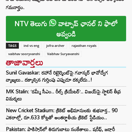
గమనార్హం.
NTV తెలుగు
వాట్సాప్ ఛానల్ ని ఫాలో
అవ్వండి
TAGS
ind vs eng
jofra archer
rajasthan royals
vaibhav sooryvanshi
Vaibhav Suryavanshi
తాజావార్తలు
Sunil Gavaskar: రహానే రిటైర్మెంట్‌పై గవాస్కర్ భావోద్వేగ
వ్యాఖ్యలు.. దక్కాల్సిన గుర్తింపు ఎప్పుడూ దక్కలేదు..!
MK Stalin: ‘డమ్మీ సీఎం.. రీల్స్ క్రియేటర్’.. విజయ్‌పై స్టాలిన్ తీవ్ర
విమర్శలు
New Cricket Stadium: క్రికెట్ అభిమానులకు శుభవార్త.. 90
ఎకరాల్లో, రూ.633 కోట్లతో అంతర్జాతీయ క్రికెట్ స్టేడియం..
Pakistan: పాకిస్తాన్‌లో తిరుగుబాటు సంకేతాలు.. షరీఫ్, జర్దారీ