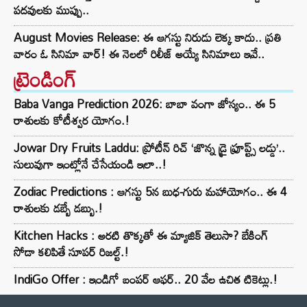
పదవులకు ముప్పు..
August Movies Release: ఈ ఆగస్టు నిరుడు లెక్క కాదు.. ప్రతి
వారం ఓ సినిమా వార్! ఈ నెలలో రిలీజ్ అయ్యే సినిమాలు ఇవే..
ట్రెండింగ్‌
Baba Vanga Prediction 2026: బాబా వంగా జోస్యం.. ఈ 5
రాశులకు కోటీశ్వర యోగం.!
Jowar Dry Fruits Laddu: ప్రోటీన్ రిచ్ ‘జొన్న డ్రై ఫ్రూప్ట్స్ లడ్డు’..
సులువుగా ఇంట్లోనే చేసేయండి ఇలా..!
Zodiac Predictions : ఆగస్టు 5న బుధ-గురు మహాయోగం.. ఈ 4
రాశులకు డబ్బే డబ్బు.!
Kitchen Hacks : అరటి తొక్కతో ఈ మ్యాజిక్ తెలుసా? బేకింగ్
సోడా కలిపితే సూపర్ రిజల్ట్.!
IndiGo Offer : ఇండిగో బంపర్ ఆఫర్.. 20 వేల ఉచిత టికెట్లు.!