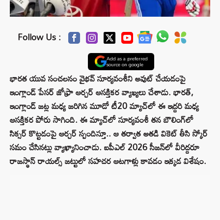
Follow Us :
Add as a preferred
source on google
భారత యువ సంచలనం వైభవ్ సూర్యవంశీని అవుట్ చేయడంపై
ఇంగ్లాండ్ పేసర్ జోఫ్రా ఆర్చర్ ఆసక్తికర వ్యాఖ్యలు చేశాడు. భారత్,
ఇంగ్లాండ్ జట్ల మధ్య జరిగిన మూడో టీ20 మ్యాచ్‌లో ఈ ఇద్దరి మధ్య
ఆసక్తికర పోరు సాగింది. ఈ మ్యాచ్‌లో సూర్యవంశీ తన బౌలింగ్‌లో
సిక్సర్‌ కొట్టడంపై ఆర్చర్ స్పందిస్తూ.. ఆ తర్వాత అతడి వికెట్‌ తీసి స్కోర్‌
సమం చేసినట్లు వ్యాఖ్యానించాడు. ఐపీఎల్ 2026 సీజన్‌లో వీరిద్దరూ
రాజస్థాన్‌ రాయల్స్‌ జట్టులో సహచర ఆటగాళ్లు కావడం ఇక్కడ విశేషం.