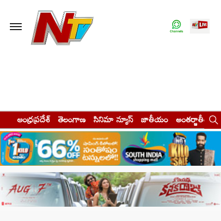
ఆంధ్రప్రదేశ్
తెలంగాణ
సినిమా న్యూస్
జాతీయం
అంతర్జాతీయం