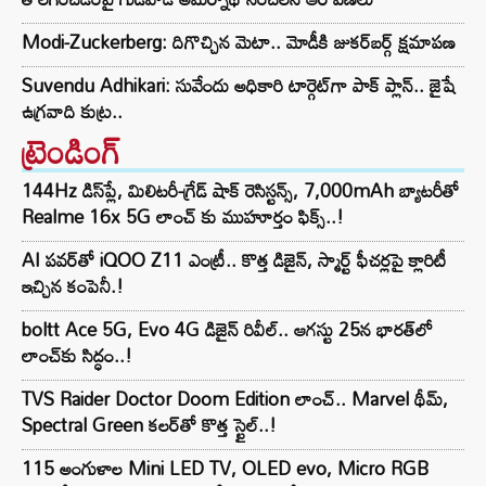
Modi-Zuckerberg: దిగొచ్చిన మెటా.. మోడీకి జుకర్‌బర్గ్ క్షమాపణ
Suvendu Adhikari: సువేందు అధికారి టార్గెట్‌గా పాక్ ప్లాన్.. జైషే
ఉగ్రవాది కుట్ర..
ట్రెండింగ్‌
144Hz డిస్‌ప్లే, మిలిటరీ-గ్రేడ్ షాక్ రెసిస్టన్స్, 7,000mAh బ్యాటరీతో
Realme 16x 5G లాంచ్ కు ముహూర్తం ఫిక్స్..!
AI పవర్‌తో iQOO Z11 ఎంట్రీ.. కొత్త డిజైన్, స్మార్ట్ ఫీచర్లపై క్లారిటీ
ఇచ్చిన కంపెనీ.!
boltt Ace 5G, Evo 4G డిజైన్ రివీల్.. ఆగస్టు 25న భారత్‌లో
లాంచ్‌కు సిద్ధం..!
TVS Raider Doctor Doom Edition లాంచ్.. Marvel థీమ్,
Spectral Green కలర్‌తో కొత్త స్టైల్..!
115 అంగుళాల Mini LED TV, OLED evo, Micro RGB