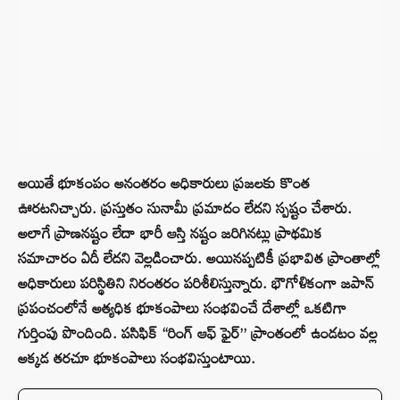
అయితే భూకంపం అనంతరం అధికారులు ప్రజలకు కొంత
ఊరటనిచ్చారు. ప్రస్తుతం సునామీ ప్రమాదం లేదని స్పష్టం చేశారు.
అలాగే ప్రాణనష్టం లేదా భారీ ఆస్తి నష్టం జరిగినట్లు ప్రాథమిక
సమాచారం ఏదీ లేదని వెల్లడించారు. అయినప్పటికీ ప్రభావిత ప్రాంతాల్లో
అధికారులు పరిస్థితిని నిరంతరం పరిశీలిస్తున్నారు. భౌగోళికంగా జపాన్
ప్రపంచంలోనే అత్యధిక భూకంపాలు సంభవించే దేశాల్లో ఒకటిగా
గుర్తింపు పొందింది. పసిఫిక్ “రింగ్ ఆఫ్ ఫైర్” ప్రాంతంలో ఉండటం వల్ల
అక్కడ తరచూ భూకంపాలు సంభవిస్తుంటాయి.