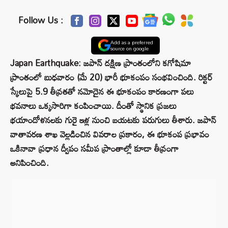
Follow Us :
Add as a preferred
source on google
Japan Earthquake: జపాన్ దక్షిణ ప్రాంతంలోని కగోషిమా
ప్రాంతంలో బుధవారం (మే 20) భారీ భూకంపం సంభవించింది. రిక్టర్
స్కేలుపై 5.9 తీవ్రతతో నమోదైన ఈ భూకంపం కారణంగా పలు
భవనాలు ఒక్కసారిగా కంపించాయి. దీంతో స్థానిక ప్రజలు
భయాందోళనలకు గురై ఇళ్ల నుంచి బయటకు పరుగులు తీశారు. జపాన్
వాతావరణ శాఖ వెల్లడించిన వివరాల ప్రకారం, ఈ భూకంప ప్రభావం
ఒకినావా ప్రధాన ద్వీపం సమీప ప్రాంతాల్లో కూడా తీవ్రంగా
అనిపించింది.