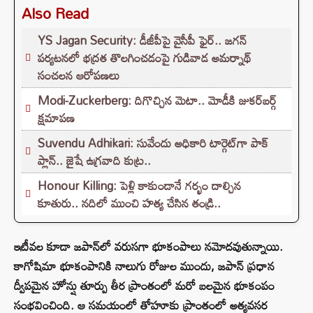
Also Read
YS Jagan Security: డీజీపీపై వైసీపీ ఫైర్.. జగన్
పర్యటనలో భద్రత తొలగించడంపై గుడివాడ అమర్నాథ్
సంచలన ఆరోపణలు
Modi-Zuckerberg: దిగొచ్చిన మెటా.. మోడీకి జుకర్‌బర్గ్
క్షమాపణ
Suvendu Adhikari: సువేందు అధికారి టార్గెట్‌గా పాక్
ప్లాన్.. జైషే ఉగ్రవాది కుట్ర..
Honour Killing: పెళ్లి కాకుండానే గర్భం దాల్చిన
కూతురు.. నదిలో ముంచి హత్య చేసిన తండ్రి..
ఇటీవల కూడా జపాన్‌లో వరుసగా భూకంపాలు నమోదవుతున్నాయి.
కాగోషిమా భూకంపానికి నాలుగు రోజుల ముందు, జపాన్ ప్రధాన
ద్వీపమైన హోన్షు తూర్పు తీర ప్రాంతంలో మరో బలమైన భూకంపం
సంభవించింది. ఆ సమయంలో తోహూకు ప్రాంతంలో అత్యవసర