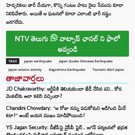
హెచ్చరికలు జారీ చేయగా, కొన్ని గంటల పాటు రైలు సేవలను కూడా
నిలిపివేశారు. అయితే ఆ ఘటనలో కూడా ఎలాంటి భారీ నష్టం
జరగలేదు.
NTV తెలుగు
వాట్సాప్ ఛానల్ ని ఫాలో
అవ్వండి
TAGS
japan earthquake
Japan Quake Okinawa Earthquake
Japan seismic activity
Kagoshima Earthquake
Tsunami Alert Japan
తాజావార్తలు
JD Chakravarthy: ఆర్జీవీకి తెలియకుండా జేడీ చేసిన పని.. కోన
వెంకట్‌కు అలా కలిసి వచ్చిందా?
Chandini Chowdary: “ఆ రోజు నన్ను పడుకోమని అడిగింది మీరే
కదా!” అంటే ఆయన ముఖం మాడిపోయింది!
YS Jagan Security: డీజీపీపై వైసీపీ ఫైర్.. జగన్ పర్యటనలో భద్రత
తొలగించడంపై గుడివాడ అమర్నాథ్ సంచలన ఆరోపణలు