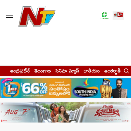
ఆంధ్రప్రదేశ్
తెలంగాణ
సినిమా న్యూస్
జాతీయం
అంతర్జాతీయం