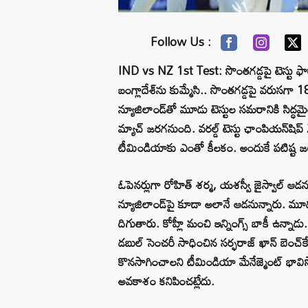
Follow Us :
IND vs NZ 1st Test: సొంతగడ్డపై టెస్టు ఫార్
బంగ్లాదేశ్‌ను కుమ్మేసి.. సొంతగడ్డపై వరుసగా 
న్యూజిలాండ్‌తో మూడు టెస్టుల సమరానికి సిద్ధమై
మ్యాచ్ జరగనుంది. వరల్డ్ టెస్టు ఛాంపియన్‌ష
టీమిండియాకు ఎంతో కీలకం. అందుకే పటిష్ట జట్
ఓపెనర్లుగా రోహిత్ శర్మ, యశస్వీ జైస్వాల్ ఆడ
న్యూజిలాండ్‌పై కూడా అలానే ఆడనున్నారు. మూడవ
దిగుతారు. కోహ్లీ మంచి ఇన్నింగ్స్ బాకీ ఉన్నా
డబుల్ సెంచరీ సాధించిన సర్ఫరాజ్‌ ఖాన్ బెంచ్‌క
కొనసాగించాలని టీమిండియా మేనేజ్మెంట్ భావిస్తో
అవకాశం కనిపించట్లేదు.