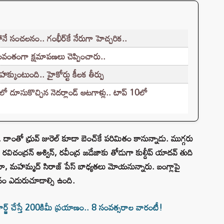
నే సంచలనం.. గంభీర్‌కే నేరుగా హెచ్చరిక..
వంతంగా క్షమాపణలు చెప్పించారు..
హక్కుంటుంది.. హైకోర్టు కీలక తీర్పు
్‌లో దూసుకొచ్చిన నెదర్లాండ్ ఆటగాళ్లు.. టాప్ 10లో
. దాంతో ధ్రువ్ జురెల్‌ కూడా బెంచ్‌కే పరిమితం కానున్నాడు. ముగ్గరు
ది. రవిచంద్రన్ అశ్విన్, రవీంద్ర జడేజాకు తోడుగా కుల్దీప్ యాదవ్ తుది
మ్రా, మహమ్మద్ సిరాజ్ పేస్ బాధ్యతలు మోయనున్నారు. బంగ్లాపై
కోసం ఎదురుచూడాల్సి ఉంది.
్జ్ చేస్తే 200కిమీ ప్రయాణం.. 8 సంవత్సరాల వారంటీ!