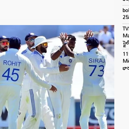
bol
25న
TV
Mar
స్టై
11
Mi
భార