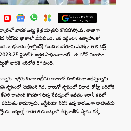
Add as a preferred
source on google
మాట్‌లో భారత జట్టు జైత్రయాత్రను కొసనగిస్తోంది. తాజాగా
18వ సిరీస్‌ను ఖాతాలో వేసుకుంది. ఇక రెట్టించిన ఉత్సాహంతో
ంది. బుధవారం (అక్టోబర్) నుంచి బెంగళూరు వేదికగా తొలి టెస్ట్
ిప్ 2023-25 ఫైనల్‌కు అర్హత సాధించాలంటే.. ఈ సిరీస్ విజయం
టుతో భారత్ బరిలోకి దిగనుంది.
నున్నారు. ఇద్దరు కూడా ఇటీవలి కాలంలో దూకుడుగా ఆడేస్తున్నారు.
 స్థానంలో శుభ్‌మన్ గిల్, నాలుగో స్థానంలో విరాట్ కోహ్లీ బరిలోకి
డు. కేఎల్ రాహుల్‌ కొనసాగనున్న నేపథ్యంలో ఇటీవల ఇరానీ కప్‌లో
ే పరిమితం కానున్నాడు. ఆస్ట్రేలియా సిరీస్ ఉన్న కారణంగా రాహుల్‌ను
ంది. ఇప్పట్లో భారత తుది జట్టులో సర్ఫరాజ్‌కు స్థానం దక్కే