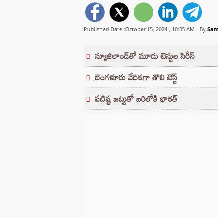
Published Date :October 15, 2024 ,
10:35 AM
By
Sam
న్యూజిలాండ్‌తో మూడు టెస్టుల సిరీస్‌
బెంగళూరు వేదికగా తొలి టెస్ట్
పటిష్ట జట్టుతో బరిలోకి భారత్