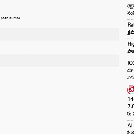
రిటై
సం
path Kumar
Ra
క్ష
Hig
హక్
ICC
దూస
ఎవర
ట్
144H
7,
కు 
AI 
ఫీచ