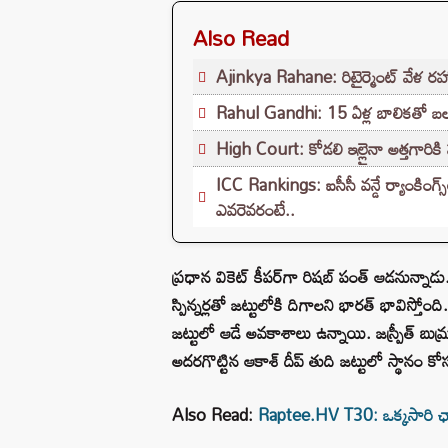
Also Read
Ajinkya Rahane: రిటైర్మెంట్ వేళ రహా
Rahul Gandhi: 15 ఏళ్ల బాలికతో బల
High Court: కోడలి ఇల్లైనా అత్తగారికి 
ICC Rankings: ఐసీసీ వన్డే ర్యాంకింగ్స
ఎవరెవరంటే..
ప్రధాన వికెట్‌ కీపర్‌గా రిషబ్ పంత్ ఆడనున్నాడు
స్పిన్నర్లతో జట్టులోకి దిగాలని భారత్ భావిస్తోం
జట్టులో ఆడే అవకాశాలు ఉన్నాయి. జస్ప్రీత్ బు
అదరగొట్టిన ఆకాశ్ దీప్ తుది జట్టులో స్థానం 
Also Read:
Raptee.HV T30: ఒక్కసారి ఛార