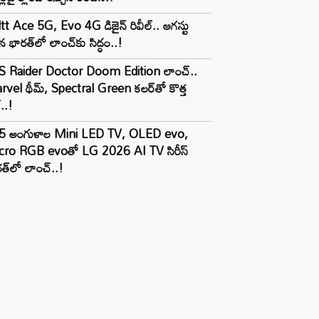
tt Ace 5G, Evo 4G డిజైన్ రివీల్.. ఆగస్టు
 భారత్‌లో లాంచ్‌కు సిద్ధం..!
S Raider Doctor Doom Edition లాంచ్..
vel థీమ్, Spectral Green కలర్‌తో కొత్త
ల్..!
5 అంగుళాల Mini LED TV, OLED evo,
cro RGB evoతో LG 2026 AI TV సిరీస్
త్‌లో లాంచ్..!