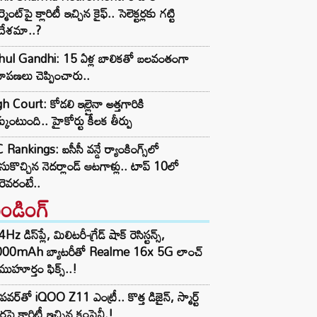
ర్మెంట్‌పై క్లారిటీ ఇచ్చిన కైఫ్.. సెలెక్టర్లకు గట్టి
దేశమా..?
hul Gandhi: 15 ఏళ్ల బాలికతో బలవంతంగా
మాపణలు చెప్పించారు..
h Court: కోడలి ఇల్లైనా అత్తగారికి
కుంటుంది.. హైకోర్టు కీలక తీర్పు
 Rankings: ఐసీసీ వన్డే ర్యాంకింగ్స్‌లో
ుకొచ్చిన నెదర్లాండ్ ఆటగాళ్లు.. టాప్ 10లో
ెవరంటే..
రెండింగ్‌
z డిస్‌ప్లే, మిలిటరీ-గ్రేడ్ షాక్ రెసిస్టన్స్,
000mAh బ్యాటరీతో Realme 16x 5G లాంచ్
ముహూర్తం ఫిక్స్..!
పవర్‌తో iQOO Z11 ఎంట్రీ.. కొత్త డిజైన్, స్మార్ట్
ర్లపై క్లారిటీ ఇచ్చిన కంపెనీ.!