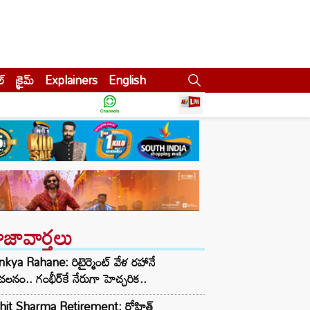
ల్
క్రైమ్
Explainers
English
ాజావార్తలు
nkya Rahane: రిటైర్మెంట్ వేళ రహానే
లనం.. గంభీర్‌కే నేరుగా హెచ్చరిక..
hit Sharma Retirement: రోహిత్