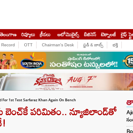
తెలంగాణ
రివ్యూలు
క్రీడలు
ఆటోమొబైల్స్
బిజినెస్‌
టెక్నాలజీ
లైఫ్ స్టై
e Record
OTT
Chairman's Desk
స్టడీ & జాబ్స్
భక్తి
త
d For 1st Test Sarfaraz Khan Again On Bench
బెంచ్‌కే పరిమితం.. న్యూజిలాండ్‌తో
Aji
ే!
సంచ
Ro