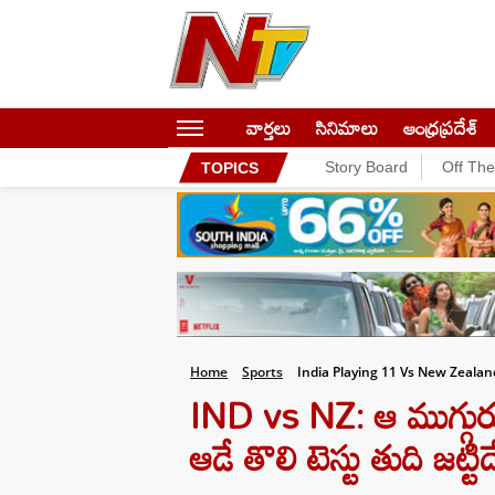
వార్తలు
సినిమాలు
ఆంధ్రప్రదేశ్
Story Board
Off Th
TOPICS
Home
Sports
India Playing 11 Vs New Zealan
IND vs NZ: ఆ ముగ్గురు 
ఆడే తొలి టెస్టు తుది జట్టిద