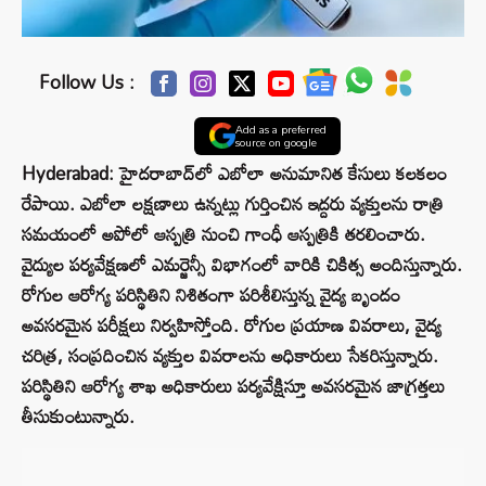
Follow Us :
Add as a preferred
source on google
Hyderabad: హైదరాబాద్‌లో ఎబోలా అనుమానిత కేసులు కలకలం
రేపాయి. ఎబోలా లక్షణాలు ఉన్నట్లు గుర్తించిన ఇద్దరు వ్యక్తులను రాత్రి
సమయంలో అపోలో ఆస్పత్రి నుంచి గాంధీ ఆస్పత్రికి తరలించారు.
వైద్యుల పర్యవేక్షణలో ఎమర్జెన్సీ విభాగంలో వారికి చికిత్స అందిస్తున్నారు.
రోగుల ఆరోగ్య పరిస్థితిని నిశితంగా పరిశీలిస్తున్న వైద్య బృందం
అవసరమైన పరీక్షలు నిర్వహిస్తోంది. రోగుల ప్రయాణ వివరాలు, వైద్య
చరిత్ర, సంప్రదించిన వ్యక్తుల వివరాలను అధికారులు సేకరిస్తున్నారు.
పరిస్థితిని ఆరోగ్య శాఖ అధికారులు పర్యవేక్షిస్తూ అవసరమైన జాగ్రత్తలు
తీసుకుంటున్నారు.