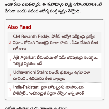
అధికారులు చెబుతున్నారు. ఈ మహమ్మారి వ్యాప్తి ఊహించినదానికంటే
వేగంగా ఉందని ప్రపంచ ఆరోగ్య సంస్థ స్పష్టం చేస్తోంది.
Also Read
CM Revanth Reddy: పోలీస్ ఉద్యోగ పరీక్షలపై ప్రత్యేక
నిఘా.. కోచింగ్ సెంటర్లపై కూడా ఫోకస్.. సీఎం రేవంత్ కీలక
ఆదేశాలు
Ajit Agarkar: టీమిండియాలో షమీ భవిష్యత్తుపై సందిగ్ధం..
సెలెక్టర్ల నిర్ణయం ఇదే
Udhayanidhi Stalin: విజయ్ ప్రభుత్వం ఉగ్రవాదిలా
చూసింది.. ఉదయనిధి కీలక వ్యాఖ్యలు
India-Pakistan: చైనా హోవిట్జర్లను మోహరించిన
పాకిస్థాన్.. ‘అవసరమైతే ఏదైనా చేస్తాం’ అన్న భారత్
ఎబోలా లక్షణాలు రెండు రకాలుగా ఉంటాయి: