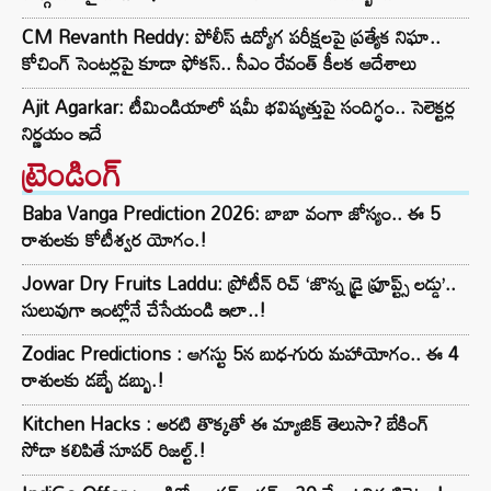
CM Revanth Reddy: పోలీస్ ఉద్యోగ పరీక్షలపై ప్రత్యేక నిఘా..
కోచింగ్ సెంటర్లపై కూడా ఫోకస్.. సీఎం రేవంత్ కీలక ఆదేశాలు
Ajit Agarkar: టీమిండియాలో షమీ భవిష్యత్తుపై సందిగ్ధం.. సెలెక్టర్ల
నిర్ణయం ఇదే
ట్రెండింగ్‌
Baba Vanga Prediction 2026: బాబా వంగా జోస్యం.. ఈ 5
రాశులకు కోటీశ్వర యోగం.!
Jowar Dry Fruits Laddu: ప్రోటీన్ రిచ్ ‘జొన్న డ్రై ఫ్రూప్ట్స్ లడ్డు’..
సులువుగా ఇంట్లోనే చేసేయండి ఇలా..!
Zodiac Predictions : ఆగస్టు 5న బుధ-గురు మహాయోగం.. ఈ 4
రాశులకు డబ్బే డబ్బు.!
Kitchen Hacks : అరటి తొక్కతో ఈ మ్యాజిక్ తెలుసా? బేకింగ్
సోడా కలిపితే సూపర్ రిజల్ట్.!