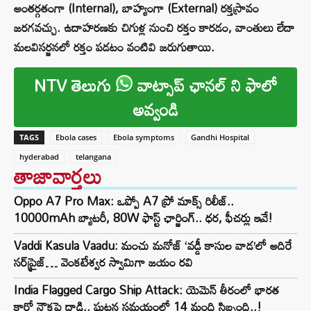
అంతర్గతంగా (Internal), బాహ్యంగా (External) రక్తస్రావం
జరగవచ్చు. ఉదాహరణకు చిగుళ్ల నుంచి రక్తం కారడం, వాంతులు లేదా
మలవిసర్జనలో రక్తం పడటం వంటివి జరుగుతాయి.
NTV తెలుగు
వాట్సాప్ ఛానల్ ని ఫాలో
అవ్వండి
TAGS
Ebola cases
Ebola symptoms
Gandhi Hospital
hyderabad
telangana
తాజావార్తలు
Oppo A7 Pro Max: ఒప్పో A7 ప్రో మాక్స్ రిలీజ్..
10000mAh బ్యాటరీ, 80W ఫాస్ట్ ఛార్జింగ్.. ధర, ఫీచర్లు ఇవే!
Vaddi Kasula Vaadu: మంచు మనోజ్ ‘వడ్డీ కాసుల వాడ’లో అదిరే
సర్‌ప్రైజ్… వెంకటేశ్వర స్వామిగా జయం రవి
India Flagged Cargo Ship Attack: యెమెన్ తీరంలో భారత
కార్గో నౌకపై దాడి.. ఘటన సమయంలో 14 మంది సిబ్బంది..!