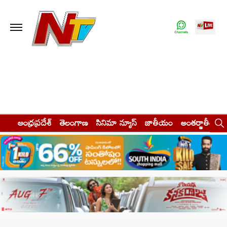
ఆంధ్రప్రదేశ్
తెలంగాణ
సినిమా న్యూస్
జాతీయం
అంతర్జాతీయం