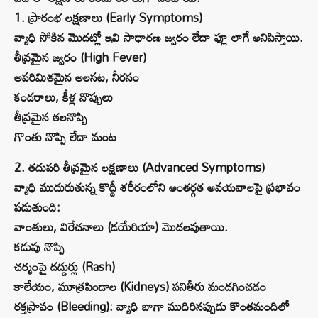
1. ప్రారంభ లక్షణాలు (Early Symptoms)
వ్యాధి సోకిన మొదట్లో ఇవి సాధారణ జ్వరం లేదా ఫ్లూ లాగే అనిపిస్తాయి.
తీవ్రమైన జ్వరం (High Fever)
అపరిమితమైన అలసట, నీరసం
కండరాలు, కీళ్ల నొప్పులు
తీవ్రమైన తలనొప్పి
గొంతు నొప్పి లేదా మంట
2. తదుపరి తీవ్రమైన లక్షణాలు (Advanced Symptoms)
వ్యాధి ముదురుతున్న కొద్దీ శరీరంలోని అంతర్గత అవయవాలపై ప్రభావం
పడుతుంది:
వాంతులు, విరేచనాలు (డయేరియా) మొదలవుతాయి.
కడుపు నొప్పి
చర్మంపై దద్దుర్లు (Rash)
కాలేయం, మూత్రపిండాల (Kidneys) పనితీరు మందగించడం
రక్తస్రావం (Bleeding): వ్యాధి బాగా ముదిరినప్పుడు కొంతమందిలో