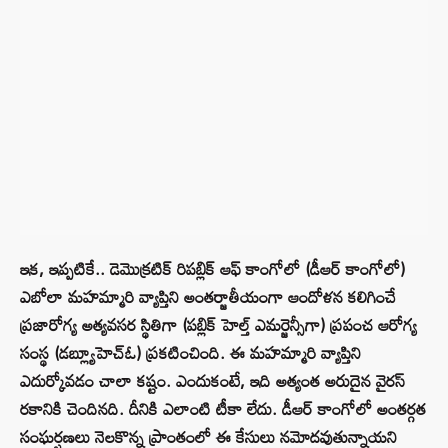
ఇక, ఇప్పటికే.. డెమొక్రటిక్ రిపబ్లిక్ ఆఫ్ కాంగోలో (డీఆర్ కాంగోలో)
ఎబోలా మహమ్మారి వ్యాప్తిని అంతర్జాతీయంగా ఆందోళన కలిగించే
ప్రజారోగ్య అత్యవసర స్థితిగా (పబ్లిక్ హెల్త్ ఎమర్జెన్సీగా) ప్రపంచ ఆరోగ్య
సంస్థ (డబ్ల్యూహెచ్ఓ) ప్రకటించింది. ఈ మహమ్మారి వ్యాప్తిని
ఎదుర్కోవడం చాలా కష్టం. ఎందుకంటే, ఇది అత్యంత అరుదైన వైరస్
రకానికి చెందినది. దీనికి ఎలాంటి టీకా లేదు. డీఆర్ కాంగోలో అంతర్గత
సంఘర్షణలు నెలకొన్న ప్రాంతంలో ఈ కేసులు నమోదవుతున్నాయని